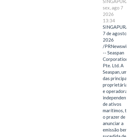
SINGAPURA,
sex, ago 7
2026
13:34
SINGAPURA,
7 de agosto de
2026
/PRNewswire/
-- Seaspan
Corporation
Pte. Ltd. A
Seaspan, uma
das principais
proprietárias
e operadoras
independentes
de ativos
marítimos, tem
o prazer de
anunciar a
emissão bem-
sucedida de