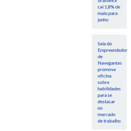
brasileira
cai 1,8% de
maio para
junho
Sala do
Empreendedor
de
Navegantes
promove
oficina
sobre
habilidades
para se
destacar
no
mercado
de trabalho