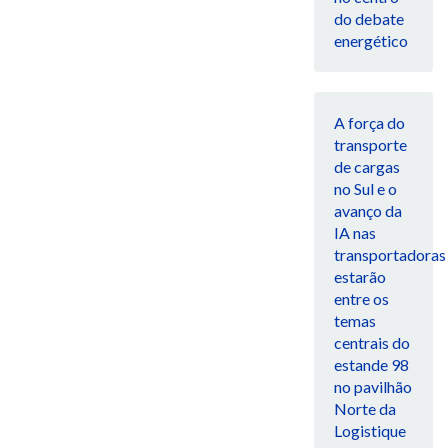
do debate
energético
A força do
transporte
de cargas
no Sul e o
avanço da
IA nas
transportadoras
estarão
entre os
temas
centrais do
estande 98
no pavilhão
Norte da
Logistique