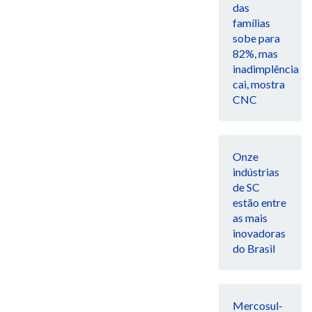
das
famílias
sobe para
82%, mas
inadimplência
cai, mostra
CNC
Onze
indústrias
de SC
estão entre
as mais
inovadoras
do Brasil
Mercosul-