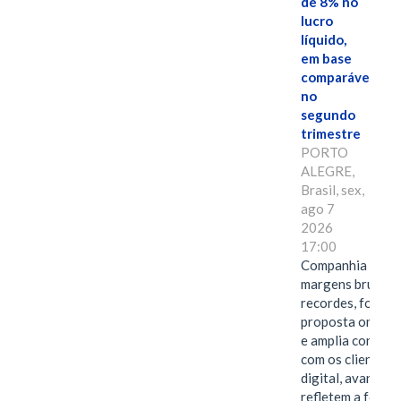
de 8% no
lucro
líquido,
em base
comparável,
no
segundo
trimestre
PORTO
ALEGRE,
Brasil, sex,
ago 7
2026
17:00
Companhia alcan
margens brutas
recordes, fortal
proposta omnica
e amplia conexã
com os clientes 
digital, avanços 
refletem a força 