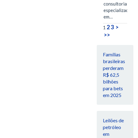
consultoria
especializada
em…
2
3
>
1
>>
Famílias
brasileiras
perderam
R$ 62,5
bilhões
para bets
em 2025
Leilões de
petróleo
em