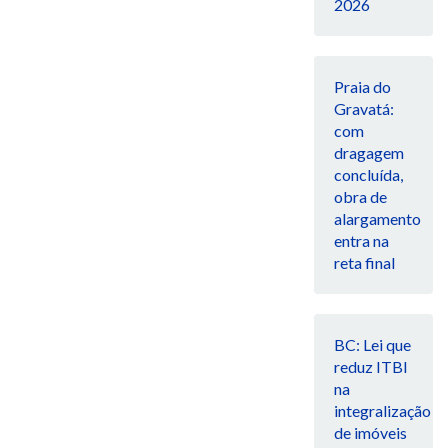
2026
Praia do
Gravatá:
com
dragagem
concluída,
obra de
alargamento
entra na
reta final
BC: Lei que
reduz ITBI
na
integralização
de imóveis