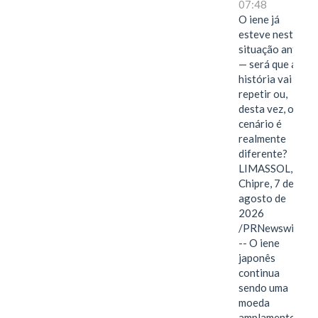
07:48
O iene já
esteve nesta
situação antes
— será que a
história vai se
repetir ou,
desta vez, o
cenário é
realmente
diferente?
LIMASSOL,
Chipre, 7 de
agosto de
2026
/PRNewswire/
-- O iene
japonês
continua
sendo uma
moeda
amplamente…