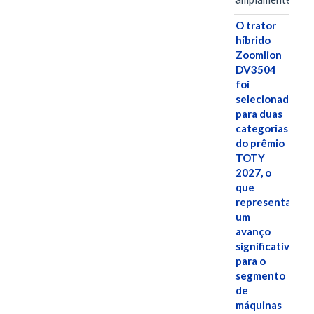
O trator
híbrido
Zoomlion
DV3504
foi
selecionado
para duas
categorias
do prêmio
TOTY
2027, o
que
representa
um
avanço
significativo
para o
segmento
de
máquinas