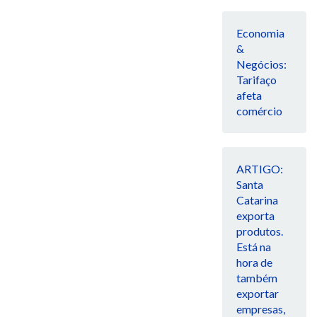
Economia
&
Negócios:
Tarifaço
afeta
comércio
ARTIGO:
Santa
Catarina
exporta
produtos.
Está na
hora de
também
exportar
empresas,