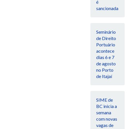
é
sancionada
Seminário
de Direito
Portuário
acontece
dias 6 e 7
de agosto
no Porto
de Itajaí
SIME de
BC inicia a
semana
com novas
vagas de