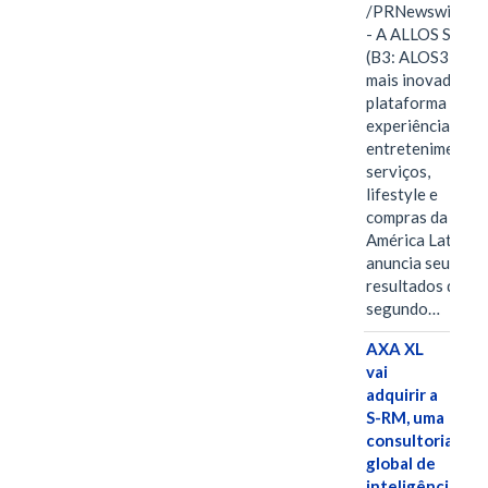
/PRNewswire/ -
- A ALLOS S.A.
(B3: ALOS3), a
mais inovadora
plataforma de
experiências,
entretenimento,
serviços,
lifestyle e
compras da
América Latina
anuncia seus
resultados do
segundo…
AXA XL
vai
adquirir a
S-RM, uma
consultoria
global de
inteligência