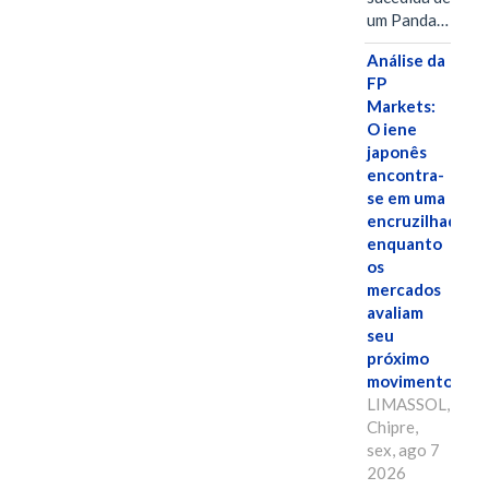
um Panda…
Análise da
FP
Markets:
O iene
japonês
encontra-
se em uma
encruzilhada
enquanto
os
mercados
avaliam
seu
próximo
movimento.
LIMASSOL,
Chipre,
sex, ago 7
2026