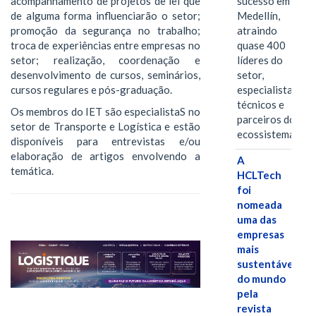
acompanhamento de projetos de lei que
sucesso em
de alguma forma influenciarão o setor;
Medellín,
promoção da segurança no trabalho;
atraindo
troca de experiências entre empresas no
quase 400
setor; realização, coordenação e
líderes do
desenvolvimento de cursos, seminários,
setor,
cursos regulares e pós-graduação.
especialistas
técnicos e
Os membros do IET são especialistaS no
parceiros do
setor de Transporte e Logística e estão
ecossistema.…
disponíveis para entrevistas e/ou
elaboração de artigos envolvendo a
A
temática.
HCLTech
foi
nomeada
uma das
empresas
mais
sustentáveis
do mundo
pela
revista