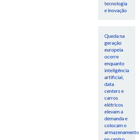
tecnologia
e inovação
Queda na
geração
europeia
ocorre
enquanto
inteligência
artificial,
data
centers e
carros
elétricos
elevam a
demanda e
colocam o
armazenamento
no centro