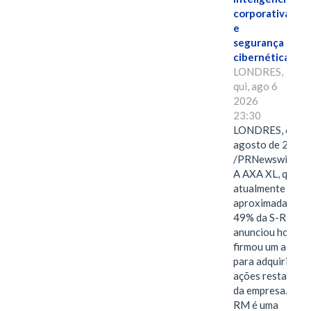
corporativa
e
segurança
cibernética
LONDRES,
qui, ago 6
2026
23:30
LONDRES, 6 de
agosto de 2026
/PRNewswire/ -
A AXA XL, que
atualmente deté
aproximadament
49% da S-RM,
anunciou hoje qu
firmou um acord
para adquirir as
ações restantes
da empresa. A S-
RM é uma