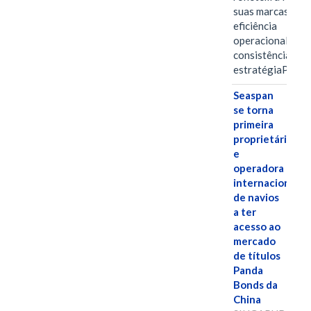
suas marcas, a
eficiência
operacional e a
consistência de 
estratégiaPOR
Seaspan
se torna
primeira
proprietária
e
operadora
internacional
de navios
a ter
acesso ao
mercado
de títulos
Panda
Bonds da
China