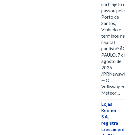
um trajeto que
passou pelo
Porto de
Santos,
Vinhedo e
terminou na
capital
paulistaSÃO
PAULO, 7 de
agosto de
2026
/PRNewswire/
-- O
Volkswagen
Meteor…
Lojas
Renner
S.A.
registra
crescimento