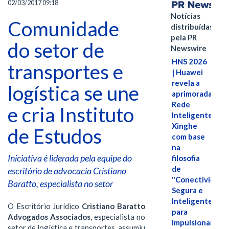
02/03/2017 09:18
Notícias
Comunidade
distribuídas
pela PR
do setor de
Newswire
HNS 2026
transportes e
| Huawei
revela a
logística se une
aprimorada
Rede
e cria Instituto
Inteligente
Xinghe
de Estudos
com base
na
Iniciativa é liderada pela equipe do
filosofia
de
escritório de advocacia Cristiano
"Conectividade
Baratto, especialista no setor
Segura e
Inteligente"
O Escritório Jurídico
Cristiano Baratto
para
Advogados Associados
, especialista no
impulsionar
setor de logística e transportes, assumiu