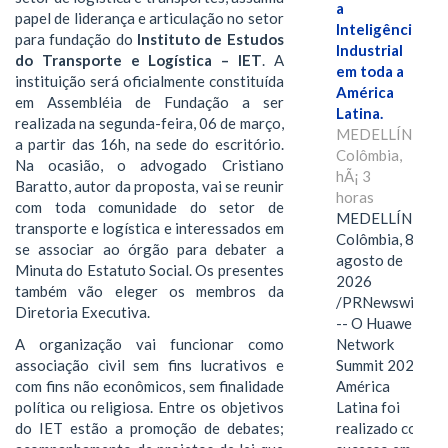
a
papel de liderança e articulação no setor
Inteligência
para fundação do
Instituto de Estudos
Industrial
do Transporte e Logística – IET
. A
em toda a
instituição será oficialmente constituída
América
em Assembléia de Fundação a ser
Latina.
realizada na segunda-feira, 06 de março,
MEDELLÍN,
a partir das 16h, na sede do escritório.
Colômbia,
Na ocasião, o advogado Cristiano
hÃ¡ 3
Baratto, autor da proposta, vai se reunir
horas
com toda comunidade do setor de
MEDELLÍN,
transporte e logística e interessados em
Colômbia, 8 de
se associar ao órgão para debater a
agosto de
Minuta do Estatuto Social. Os presentes
2026
também vão eleger os membros da
/PRNewswire/
Diretoria Executiva.
-- O Huawei
A organização vai funcionar como
Network
associação civil sem fins lucrativos e
Summit 2026
com fins não econômicos, sem finalidade
América
política ou religiosa. Entre os objetivos
Latina foi
do IET estão a promoção de debates;
realizado com