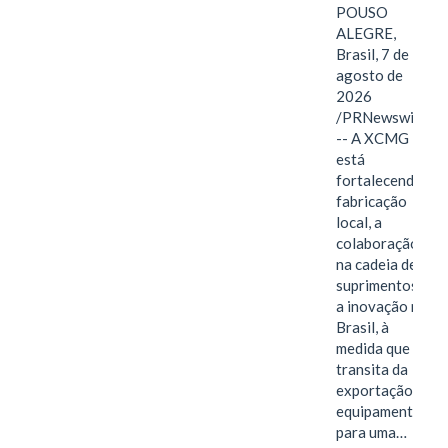
POUSO
ALEGRE,
Brasil, 7 de
agosto de
2026
/PRNewswire/
-- A XCMG
está
fortalecendo a
fabricação
local, a
colaboração
na cadeia de
suprimentos e
a inovação no
Brasil, à
medida que
transita da
exportação de
equipamentos
para uma…