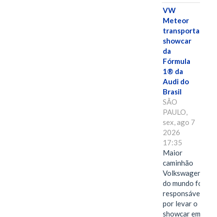
VW
Meteor
transporta
showcar
da
Fórmula
1® da
Audi do
Brasil
SÃO
PAULO,
sex, ago 7
2026
17:35
Maior
caminhão
Volkswagen
do mundo foi
responsável
por levar o
showcar em