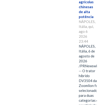
agrícolas
chinesas
de alta
potência
NÁPOLES,
Itália, qui,
ago 6
2026
23:44
NÁPOLES,
Itália, 6 de
agosto de
2026
/PRNewswire/
-- O trator
híbrido
DV3504 da
Zoomlion foi
selecionado
para duas
categorias do