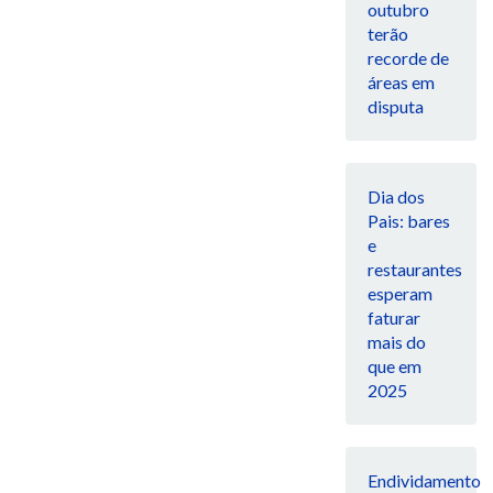
outubro
terão
recorde de
áreas em
disputa
Dia dos
Pais: bares
e
restaurantes
esperam
faturar
mais do
que em
2025
Endividamento