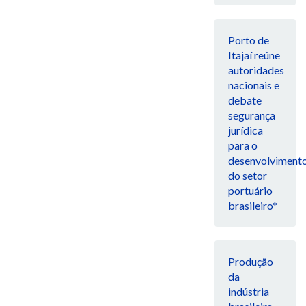
Porto de
Itajaí reúne
autoridades
nacionais e
debate
segurança
jurídica
para o
desenvolviment
do setor
portuário
brasileiro*
Produção
da
indústria