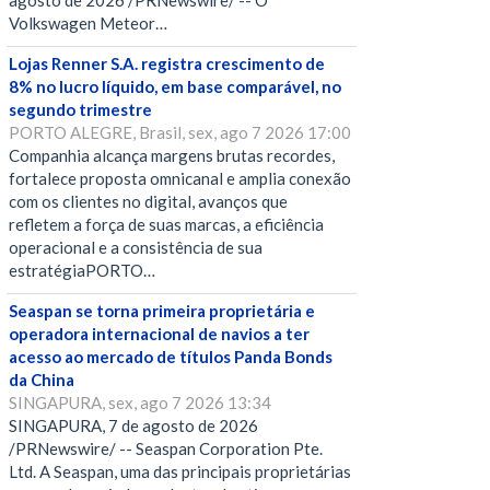
agosto de 2026 /PRNewswire/ -- O
Volkswagen Meteor…
Lojas Renner S.A. registra crescimento de
8% no lucro líquido, em base comparável, no
segundo trimestre
PORTO ALEGRE, Brasil, sex, ago 7 2026 17:00
Companhia alcança margens brutas recordes,
fortalece proposta omnicanal e amplia conexão
com os clientes no digital, avanços que
refletem a força de suas marcas, a eficiência
operacional e a consistência de sua
estratégiaPORTO…
Seaspan se torna primeira proprietária e
operadora internacional de navios a ter
acesso ao mercado de títulos Panda Bonds
da China
SINGAPURA, sex, ago 7 2026 13:34
SINGAPURA, 7 de agosto de 2026
/PRNewswire/ -- Seaspan Corporation Pte.
Ltd. A Seaspan, uma das principais proprietárias