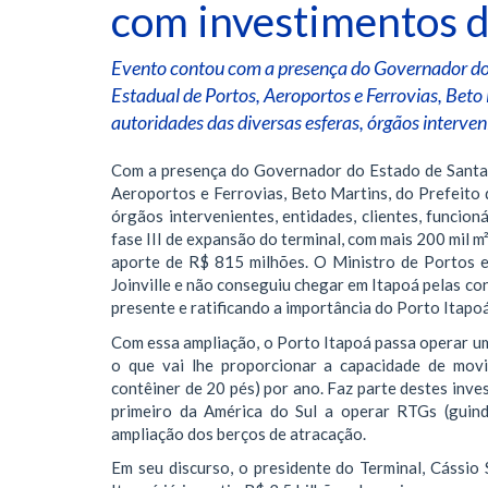
com investimentos 
Evento contou com a presença do Governador do 
Estadual de Portos, Aeroportos e Ferrovias, Beto 
autoridades das diversas esferas, órgãos interven
Com a presença do Governador do Estado de Santa C
Aeroportos e Ferrovias, Beto Martins, do Prefeito d
órgãos intervenientes, entidades, clientes, funcion
fase III de expansão do terminal, com mais 200 mil m
aporte de R$ 815 milhões. O Ministro de Portos e 
Joinville e não conseguiu chegar em Itapoá pelas co
presente e ratificando a importância do Porto Itapoá 
Com essa ampliação, o Porto Itapoá passa operar um 
o que vai lhe proporcionar a capacidade de mov
contêiner de 20 pés) por ano. Faz parte destes inv
primeiro da América do Sul a operar RTGs (guind
ampliação dos berços de atracação.
Em seu discurso, o presidente do Terminal, Cássio 