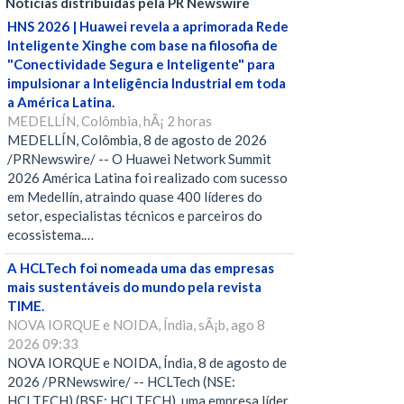
Notícias distribuídas pela PR Newswire
HNS 2026 | Huawei revela a aprimorada Rede
Inteligente Xinghe com base na filosofia de
"Conectividade Segura e Inteligente" para
impulsionar a Inteligência Industrial em toda
a América Latina.
MEDELLÍN, Colômbia, hÃ¡ 2 horas
MEDELLÍN, Colômbia, 8 de agosto de 2026
/PRNewswire/ -- O Huawei Network Summit
2026 América Latina foi realizado com sucesso
em Medellín, atraindo quase 400 líderes do
setor, especialistas técnicos e parceiros do
ecossistema.…
A HCLTech foi nomeada uma das empresas
mais sustentáveis do mundo pela revista
TIME.
NOVA IORQUE e NOIDA, Índia, sÃ¡b, ago 8
2026 09:33
NOVA IORQUE e NOIDA, Índia, 8 de agosto de
2026 /PRNewswire/ -- HCLTech (NSE:
HCLTECH) (BSE: HCLTECH), uma empresa líder