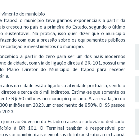
lvimento do município
 Itapoá, o município teve ganhos exponenciais a partir da
is cresceu no país e a primeira do Estado, segundo o último
 sustentável. Na prática, isso quer dizer que o município
 fazendo com que a pressão sobre os equipamentos públicos
rrecadação e investimentos no município.
oncebido a partir do zero para ser um dos mais modernos
no da cidade, com via de ligação direta à BR-101, possui uma
lo Plano Diretor do Município de Itapoá para receber
ária.
rados na cidade estão ligados à atividade portuária, sendo o
iretos e cerca de 6 mil indiretos. Estima-se que somente os
ente R$ 60 milhões no município por ano. A arrecadação do
 300 milhões em 2023, um crescimento de 850%. O ISS passou
m 2023.
zou junto ao Governo do Estado o acesso rodoviário dedicado,
icípio à BR 101. O Terminal também é responsável por
etos socioambientais e em obras de infraestrutura em Itapoá.