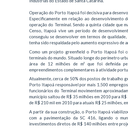
Indústrias do Estado de Santa Catarina.
Operação do Porto Itapoá foi decisiva para desenvo
Especificamente em relação ao desenvolvimento de
operação do Terminal. Sendo a quinta cidade que ma
Censo, Itapoá vive um período de desenvolvimento
conseguiu se desenvolver em termos de qualidade,
tenha sido respaldada pelo aumento expressivo de a
Como um projeto greenfield o Porto Itapoá foi c
terminais do mundo. Situado longe do perímetro urba
área de 12 milhões de m² que foi definida pe
empreendimentos complementares à atividade portu
Atualmente, cerca de 50% dos postos de trabalho ge
Porto Itapoá responsável por mais 1.500 empregos d
funcionários do Terminal movimentem aproximadam
município saltou de R$ 35 milhões em 2010 para R$
de R$ 210 mil em 2010 para atuais R$ 25 milhões, e
A partir da sua construção, o Porto Itapoá viabili
com a pavimentação da SC 416, ligando o mun
investimentos diretos de R$ 140 milhões entre proj