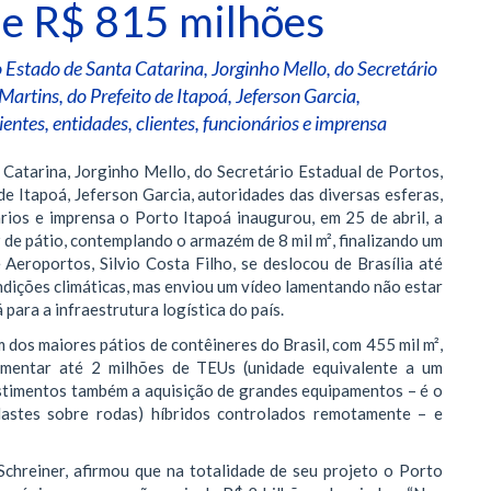
de R$ 815 milhões
Estado de Santa Catarina, Jorginho Mello, do Secretário
Martins, do Prefeito de Itapoá, Jeferson Garcia,
ientes, entidades, clientes, funcionários e imprensa
atarina, Jorginho Mello, do Secretário Estadual de Portos,
e Itapoá, Jeferson Garcia, autoridades das diversas esferas,
ários e imprensa o Porto Itapoá inaugurou, em 25 de abril, a
² de pátio, contemplando o armazém de 8 mil m², finalizando um
Aeroportos, Silvio Costa Filho, se deslocou de Brasília até
ndições climáticas, mas enviou um vídeo lamentando não estar
para a infraestrutura logística do país.
dos maiores pátios de contêineres do Brasil, com 455 mil m²,
imentar até 2 milhões de TEUs (unidade equivalente a um
estimentos também a aquisição de grandes equipamentos – é o
astes sobre rodas) híbridos controlados remotamente – e
Schreiner, afirmou que na totalidade de seu projeto o Porto