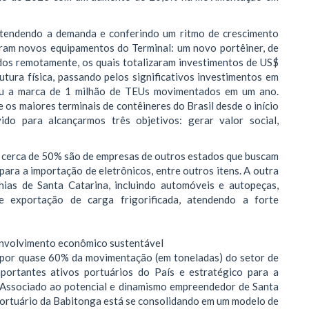
atendendo a demanda e conferindo um ritmo de crescimento
am novos equipamentos do Terminal: um novo portêiner, de
dos remotamente, os quais totalizaram investimentos de US$
tura física, passando pelos significativos investimentos em
sou a marca de 1 milhão de TEUs movimentados em um ano.
os maiores terminais de contêineres do Brasil desde o início
do para alcançarmos três objetivos: gerar valor social,
 cerca de 50% são de empresas de outros estados que buscam
 para a importação de eletrônicos, entre outros itens. A outra
as de Santa Catarina, incluindo automóveis e autopeças,
 e exportação de carga frigorificada, atendendo a forte
nvolvimento econômico sustentável
por quase 60% da movimentação (em toneladas) do setor de
ortantes ativos portuários do País e estratégico para a
o. Associado ao potencial e dinamismo empreendedor de Santa
 Portuário da Babitonga está se consolidando em um modelo de