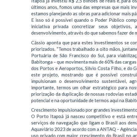
Itapoá já investiu R$ 2,5 bilhões de reais e, para 
últimos anos, fomos uma das empresas que mais inv
estamos planejando as obras para adicionar mais pát
E isso só é possível quando o Poder Público comp
iniciativa privada concretizar seus objetivo
desenvolvimento, através do que sabemos fazer de m
Cássio aponta que para estes investimentos se co
priorizados. “Temos trabalhado a oito mãos, junta
Portuária de São Francisco do Sul, para viabili
Babitonga – que movimenta mais de 60% das cargas 
dos Portos e Aeroportos, Silvio Costa Filho, e do
este projeto, mostrando que é possível constru
impulsionam o desenvolvimento sustentável, ag
importante, termos um olhar estratégico para noss
priorização da duplicação de nossas rodovias estad
potencial e na oportunidade de termos aqui na Babit
Crescimento impulsionado por grandes investiment
O Porto Itapoá já nasceu competitivo e está entr
serviços de navegação que ligam o Brasil aos dem
Aquaviário 2023 de acordo com a ANTAQ – Agência d
uso privado com maior crescimento do Brasil no