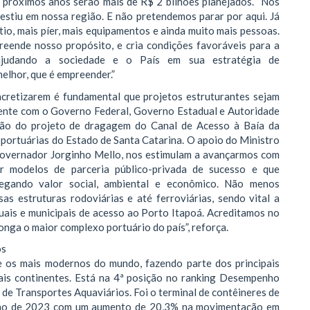
os próximos anos serão mais de R$ 2 bilhões planejados. “Nos
estiu em nossa região. E não pretendemos parar por aqui. Já
io, mais píer, mais equipamentos e ainda muito mais pessoas.
reende nosso propósito, e cria condições favoráveis para a
s, ajudando a sociedade e o País em sua estratégia de
elhor, que é empreender.”
ncretizarem é fundamental que projetos estruturantes sejam
mente com o Governo Federal, Governo Estadual e Autoridade
zação do projeto de dragagem do Canal de Acesso à Baía da
portuárias do Estado de Santa Catarina. O apoio do Ministro
 Governador Jorginho Mello, nos estimulam a avançarmos com
ir modelos de parceria público-privada de sucesso e que
regando valor social, ambiental e econômico. Não menos
as estruturas rodoviárias e até ferroviárias, sendo vital a
uais e municipais de acesso ao Porto Itapoá. Acreditamos no
onga o maior complexo portuário do país”, reforça.
os
e os mais modernos do mundo, fazendo parte dos principais
ais continentes. Está na 4ª posição no ranking Desempenho
e Transportes Aquaviários. Foi o terminal de contêineres de
 ano de 2023 com um aumento de 20,3% na movimentação em