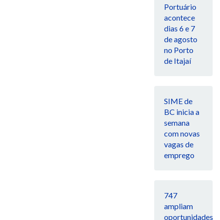
Portuário
acontece
dias 6 e 7
de agosto
no Porto
de Itajaí
SIME de
BC inicia a
semana
com novas
vagas de
emprego
747
ampliam
oportunidades