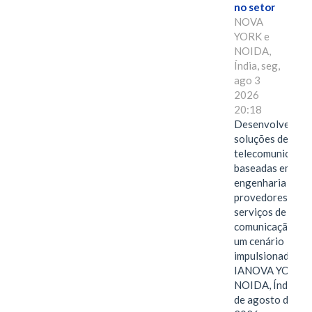
no setor
NOVA
YORK e
NOIDA,
Índia, seg,
ago 3
2026
20:18
Desenvolvendo
soluções de
telecomunicaçõe
baseadas em
engenharia para
provedores de
serviços de
comunicação em
um cenário
impulsionado pel
IANOVA YORK e
NOIDA, Índia, 3
de agosto de