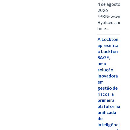
4 de agosto de
2026
/PRNewswire/ --
Bybit.eu anuncio
hoje…
A Lockton
apresenta
o Lockton
SAGE,
uma
solução
inovadora
em
gestão de
riscos: a
primeira
plataforma
unificada
de
inteligência