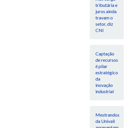
tributária e
juros ainda
travam o
setor, diz
CNI
Captação
de recursos
é pilar
estratégico
da
inovação
industrial
Mestrandos
da Univali
apresentam