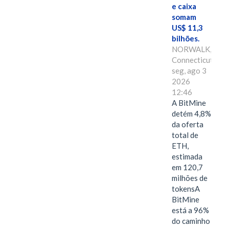
e caixa
somam
US$ 11,3
bilhões.
NORWALK,
Connecticut,
seg, ago 3
2026
12:46
A BitMine
detém 4,8%
da oferta
total de
ETH,
estimada
em 120,7
milhões de
tokensA
BitMine
está a 96%
do caminho