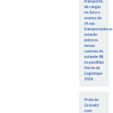
transporte
de cargas
no Sul e o
avanço da
IA nas
transportadoras
estarão
entre os
temas
centrais do
estande 98
no pavilhão
Norte da
Logistique
2026
Praia do
Gravatá:
com