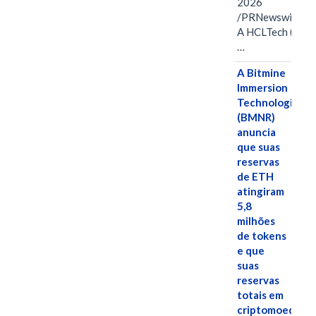
2026
/PRNewswire/ -
A HCLTech (NSE:
…
A Bitmine
Immersion
Technologies
(BMNR)
anuncia
que suas
reservas
de ETH
atingiram
5,8
milhões
de tokens
e que
suas
reservas
totais em
criptomoedas