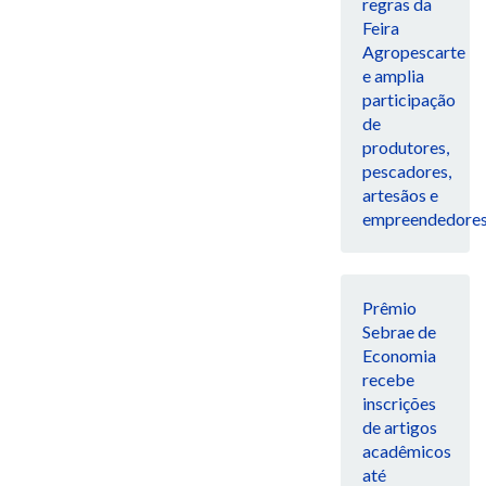
regras da
Feira
Agropescarte
e amplia
participação
de
produtores,
pescadores,
artesãos e
empreendedore
Prêmio
Sebrae de
Economia
recebe
inscrições
de artigos
acadêmicos
até