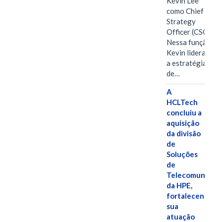
Kevin Lee
como Chief
Strategy
Officer (CSO).
Nessa função,
Kevin liderará
a estratégia
de…
A
HCLTech
concluiu a
aquisição
da divisão
de
Soluções
de
Telecomunicaç
da HPE,
fortalecendo
sua
atuação