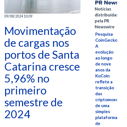
Notícias
distribuídas
09/08/2024 10:09
pela PR
Newswire
Movimentação
Pesquisa
de cargas nos
CoinGecko:
A
portos de Santa
evolução
ao longo
Catarina cresce
de nove
anos da
5,96% no
KuCoin
reflete a
primeiro
transição
das
semestre de
criptomoedas
de uma
2024
simples
plataforma
de