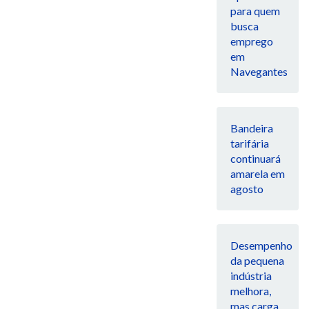
para quem
busca
emprego
em
Navegantes
Bandeira
tarifária
continuará
amarela em
agosto
Desempenho
da pequena
indústria
melhora,
mas carga