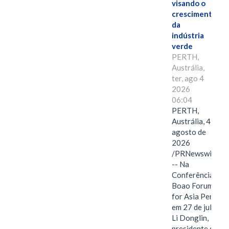
visando o
crescimento
da
indústria
verde
PERTH,
Austrália,
ter, ago 4
2026
06:04
PERTH,
Austrália, 4 de
agosto de
2026
/PRNewswire/
-- Na
Conferência
Boao Forum
for Asia Perth,
em 27 de julho,
Li Donglin,
presidente do