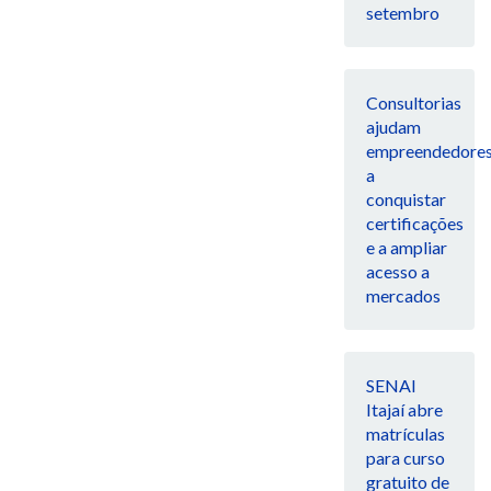
setembro
Consultorias
ajudam
empreendedore
a
conquistar
certificações
e a ampliar
acesso a
mercados
SENAI
Itajaí abre
matrículas
para curso
gratuito de