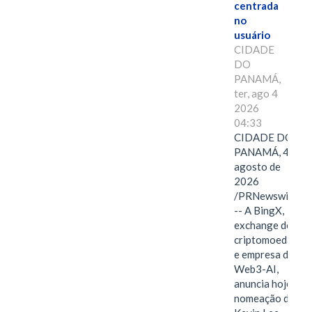
centrada
no
usuário
CIDADE
DO
PANAMÁ,
ter, ago 4
2026
04:33
CIDADE DO
PANAMÁ, 4 de
agosto de
2026
/PRNewswire/
-- A BingX,
exchange de
criptomoedas
e empresa de
Web3-AI,
anuncia hoje a
nomeação de