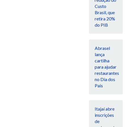
Custo
Brasil, que
retira 20%
do PIB
Abrasel
lança
cartilha
para ajudar
restaurantes
no Dia dos
Pais
Itajaí abre
inscrições
de