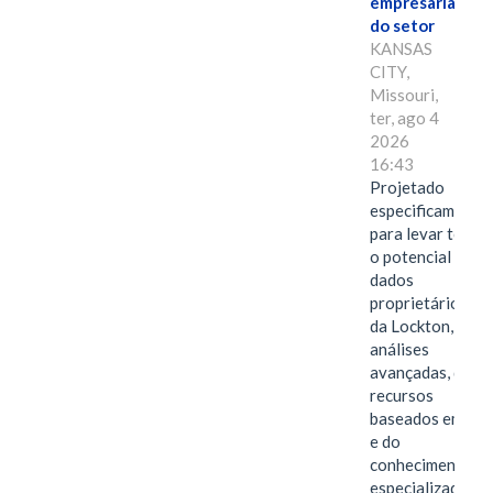
empresarial
do setor
KANSAS
CITY,
Missouri,
ter, ago 4
2026
16:43
Projetado
especificamente
para levar todo
o potencial dos
dados
proprietários
da Lockton, das
análises
avançadas, dos
recursos
baseados em IA
e do
conhecimento
especializado