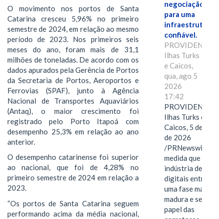
negociação
O movimento nos portos de Santa
para uma
Catarina cresceu 5,96% no primeiro
infraestrutura
semestre de 2024, em relação ao mesmo
confiável.
período de 2023. Nos primeiros seis
PROVIDENCIAL
meses do ano, foram mais de 31,1
Ilhas Turks
milhões de toneladas. De acordo com os
e Caicos,
dados apurados pela Gerência de Portos
qua, ago 5
da Secretaria de Portos, Aeroportos e
2026
Ferrovias (SPAF), junto à Agência
17:42
Nacional de Transportes Aquaviários
PROVIDENCIAL
(Antaq), o maior crescimento foi
Ilhas Turks e
registrado pelo Porto Itapoá com
Caicos, 5 de ago
desempenho 25,3% em relação ao ano
de 2026
anterior.
/PRNewswire/ --
O desempenho catarinense foi superior
medida que a
ao nacional, que foi de 4,28% no
indústria de ativ
primeiro semestre de 2024 em relação a
digitais entra em
2023.
uma fase mais
madura e seletiva
“Os portos de Santa Catarina seguem
papel das
performando acima da média nacional,