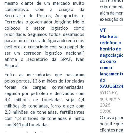
corretoras de
mesmo diante de um mercado muito
criptomoedas va
competitivo. Com a criação da
além da mera
Secretaria de Portos, Aeroportos e
execução de…
Ferrovias, o governador Jorginho Mello
colocou o setor logístico como
VT
prioridade. Seguimos todos desafiados
Markets
para manter o estado figurando entre os
redefine o
melhores e cumprindo com seu papel de
horário de
ser um corredor logístico nacional”,
negociação
afirma o secretário da SPAF, Ivan
do ouro
Amaral.
com o
lançamento
Entre as mercadorias que passaram
do
pelos portos, 13,6 milhões de toneladas
XAUUSD247
foram de cargas conteinerizadas,
SYDNEY,
seguida por petróleo e derivados com
qua, ago 5
4,4 milhões de toneladas, soja 4,4
2026
milhões de toneladas, ferro e aço com
09:00
2,3 milhões de toneladas, fertilizantes
O novo produto
com 1,3 milhões de toneladas e milho
permite que os
com 841 mil toneladas.
clientes negocie