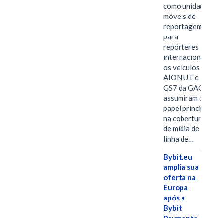
como unidades
móveis de
reportagem
para
repórteres
internacionais,
os veículos
AION UT e
GS7 da GAC
assumiram o
papel principal
na cobertura
de mídia de
linha de…
Bybit.eu
amplia sua
oferta na
Europa
após a
Bybit