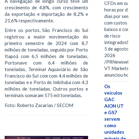
A navegação de longo curso teve um
CFDs em ouro 2
crescimento de 4,8%, com crescimento
horas por dia, se
da exportação e importação de 8,2% e
dias por semana,
21,6% respectivamente.
com custos mais
baixos e control
Entre os portos, São Francisco do Sul
de risco
registrou a maior movimentação do
integradosSYDN
primeiro semestre de 2024 com 8,7
5 de agosto de
milhões de toneladas, seguido por Porto
2026
Itapoá com 6,5 milhões de toneladas,
/PRNewswire/ --
Portonave com 6,4 milhões de
VT Markets
toneladas, Terminal Aquaviário de São
anunciou hoje o
Francisco do Sul com com 4,4 milhões de
toneladas e e Porto de Imbituba com 4,3
Os
milhões de toneladas. Outros portos e
veículos
terminais somaram 575 mil toneladas.
GAC
Foto: Roberto Zacarias / SECOM
AION UT
e GS7
servem
como
unidades
móveis de