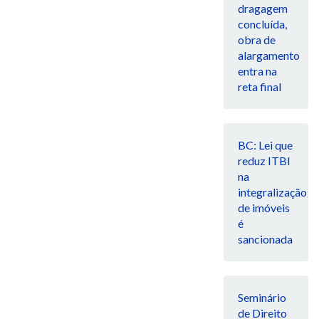
dragagem
concluída,
obra de
alargamento
entra na
reta final
BC: Lei que
reduz ITBI
na
integralização
de imóveis
é
sancionada
Seminário
de Direito