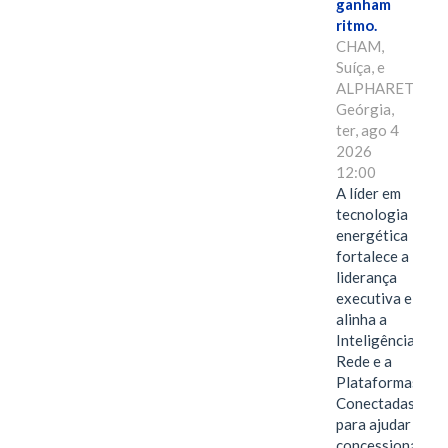
ganham
ritmo.
CHAM,
Suíça, e
ALPHARETTA,
Geórgia,
ter, ago 4
2026
12:00
A líder em
tecnologia
energética
fortalece a
liderança
executiva e
alinha a
Inteligência de
Rede e a
Plataformas
Conectadas
para ajudar as
concessionárias