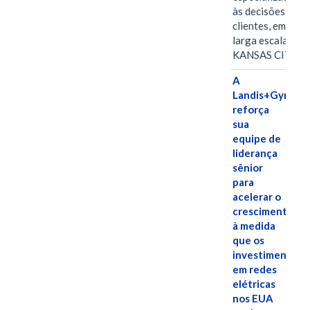
às decisões dos
clientes, em
larga escala
KANSAS CITY,…
A
Landis+Gyr
reforça
sua
equipe de
liderança
sênior
para
acelerar o
crescimento,
à medida
que os
investimentos
em redes
elétricas
nos EUA