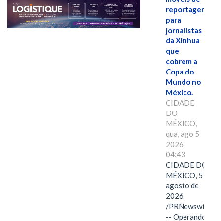
reportagem
para
jornalistas
da Xinhua
que
cobrem a
Copa do
Mundo no
México.
CIDADE
DO
MÉXICO,
qua, ago 5
2026
04:43
CIDADE DO
MÉXICO, 5 de
agosto de
2026
/PRNewswire/
-- Operando