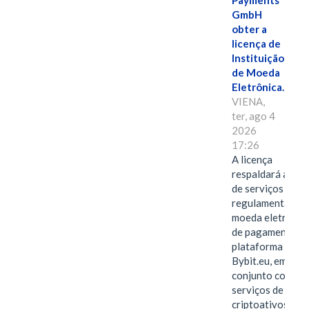
Payments
GmbH
obter a
licença de
Instituição
de Moeda
Eletrônica.
VIENA,
ter, ago 4
2026
17:26
A licença
respaldará a ofe
de serviços
regulamentados 
moeda eletrônica
de pagamentos 
plataforma
Bybit.eu, em
conjunto com os
serviços de
criptoativos.VIE