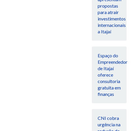
propostas
para atrair
investimentos
internacionais
a Itajaí
Espaço do
Empreendedor
de Itajaí
oferece
consultoria
gratuita em
finanças
CNI cobra
urgência na
redução do