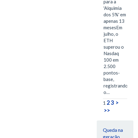
para a
'Alquimia
dos 5%' em
apenas 13
mesesEm
julho, o
ETH
superou o
Nasdaq
100 em
2.500
pontos-
base,
registrando
o…
2
3
>
1
>>
Queda na
geração