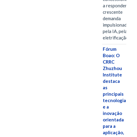
a responder à
crescente
demanda
impulsionada
pela IA, pela
eletrificação…
Fórum
Boao: O
CRRC
Zhuzhou
Institute
destaca
as
principais
tecnologias
e a
inovação
orientada
para a
aplicação,