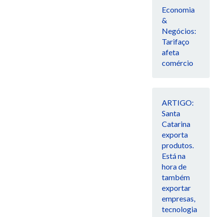
Economia
&
Negócios:
Tarifaço
afeta
comércio
ARTIGO:
Santa
Catarina
exporta
produtos.
Está na
hora de
também
exportar
empresas,
tecnologia