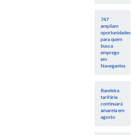
747
ampliam
oportunidades
para quem
busca
emprego
em
Navegantes
Bandeira
tarifária
continuará
amarela em
agosto