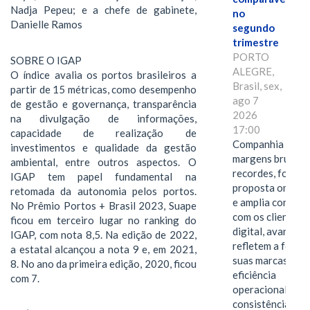
Nadja Pepeu; e a chefe de gabinete,
no
Danielle Ramos
segundo
trimestre
PORTO
SOBRE O IGAP
ALEGRE,
O índice avalia os portos brasileiros a
Brasil, sex,
partir de 15 métricas, como desempenho
ago 7
de gestão e governança, transparência
2026
na divulgação de informações,
17:00
capacidade de realização de
Companhia alcan
investimentos e qualidade da gestão
margens brutas
ambiental, entre outros aspectos. O
recordes, fortal
IGAP tem papel fundamental na
proposta omnica
retomada da autonomia pelos portos.
e amplia conexã
No Prêmio Portos + Brasil 2023, Suape
com os clientes 
ficou em terceiro lugar no ranking do
digital, avanços 
IGAP, com nota 8,5. Na edição de 2022,
refletem a força 
a estatal alcançou a nota 9 e, em 2021,
suas marcas, a
8. No ano da primeira edição, 2020, ficou
eficiência
com 7.
operacional e a
consistência de 