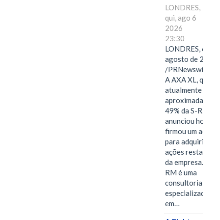
LONDRES,
qui, ago 6
2026
23:30
LONDRES, 6 de
agosto de 2026
/PRNewswire/ -
A AXA XL, que
atualmente deté
aproximadament
49% da S-RM,
anunciou hoje qu
firmou um acord
para adquirir as
ações restantes
da empresa. A S-
RM é uma
consultoria
especializada
em…