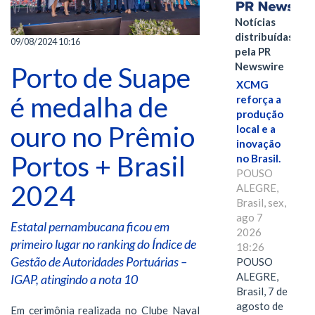
Notícias
distribuídas
09/08/2024 10:16
pela PR
Newswire
Porto de Suape
XCMG
é medalha de
reforça a
produção
ouro no Prêmio
local e a
inovação
Portos + Brasil
no Brasil.
POUSO
2024
ALEGRE,
Brasil, sex,
ago 7
Estatal pernambucana ficou em
2026
primeiro lugar no ranking do Índice de
18:26
Gestão de Autoridades Portuárias –
POUSO
ALEGRE,
IGAP, atingindo a nota 10
Brasil, 7 de
agosto de
Em cerimônia realizada no Clube Naval