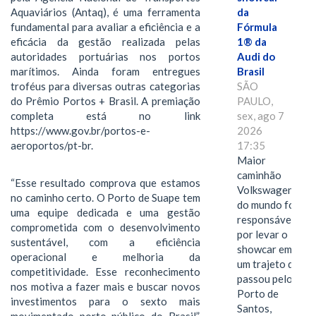
da
Aquaviários (Antaq), é uma ferramenta
Fórmula
fundamental para avaliar a eficiência e a
1® da
eficácia da gestão realizada pelas
Audi do
autoridades portuárias nos portos
Brasil
marítimos. Ainda foram entregues
SÃO
troféus para diversas outras categorias
PAULO,
do Prêmio Portos + Brasil. A premiação
sex, ago 7
completa está no link
2026
https://www.gov.br/portos-e-
17:35
aeroportos/pt-br.
Maior
caminhão
“Esse resultado comprova que estamos
Volkswagen
no caminho certo. O Porto de Suape tem
do mundo foi
uma equipe dedicada e uma gestão
responsável
comprometida com o desenvolvimento
por levar o
sustentável, com a eficiência
showcar em
operacional e melhoria da
um trajeto que
competitividade. Esse reconhecimento
passou pelo
nos motiva a fazer mais e buscar novos
Porto de
investimentos para o sexto mais
Santos,
movimentado porto público do Brasil”,