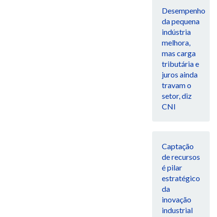
Desempenho
da pequena
indústria
melhora,
mas carga
tributária e
juros ainda
travam o
setor, diz
CNI
Captação
de recursos
é pilar
estratégico
da
inovação
industrial