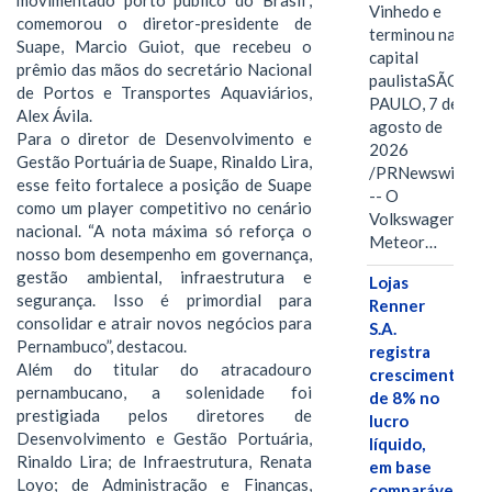
Vinhedo e
comemorou o diretor-presidente de
terminou na
Suape, Marcio Guiot, que recebeu o
capital
prêmio das mãos do secretário Nacional
paulistaSÃO
de Portos e Transportes Aquaviários,
PAULO, 7 de
Alex Ávila.
agosto de
Para o diretor de Desenvolvimento e
2026
Gestão Portuária de Suape, Rinaldo Lira,
/PRNewswire/
esse feito fortalece a posição de Suape
-- O
como um player competitivo no cenário
Volkswagen
nacional. “A nota máxima só reforça o
Meteor…
nosso bom desempenho em governança,
gestão ambiental, infraestrutura e
Lojas
segurança. Isso é primordial para
Renner
consolidar e atrair novos negócios para
S.A.
Pernambuco”, destacou.
registra
Além do titular do atracadouro
crescimento
pernambucano, a solenidade foi
de 8% no
prestigiada pelos diretores de
lucro
Desenvolvimento e Gestão Portuária,
líquido,
Rinaldo Lira; de Infraestrutura, Renata
em base
Loyo; de Administração e Finanças,
comparável,