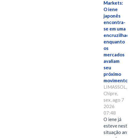
Markets:
O iene
japonês
encontra-
se em uma
encruzilhada
enquanto
os
mercados
avaliam
seu
próximo
movimento.
LIMASSOL,
Chipre,
sex, ago 7
2026
07:48
O iene já
esteve nesta
situação antes