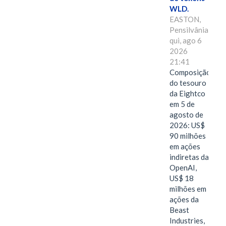
WLD.
EASTON,
Pensilvânia,
qui, ago 6
2026
21:41
Composição
do tesouro
da Eightco
em 5 de
agosto de
2026: US$
90 milhões
em ações
indiretas da
OpenAI,
US$ 18
milhões em
ações da
Beast
Industries,