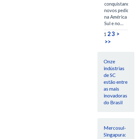
conquistando
novos pedidos
na América do
Sul e no…
2
3
>
1
>>
Onze
indústrias
de SC
estão entre
as mais
inovadoras
do Brasil
Mercosul-
Singapura: