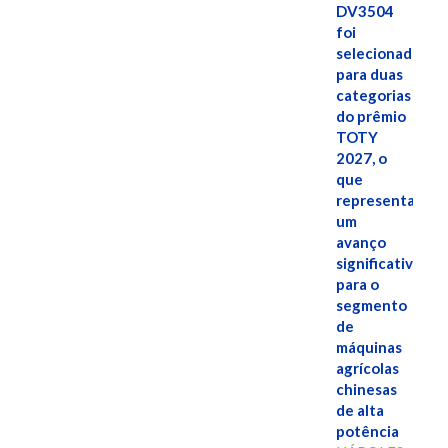
DV3504
foi
selecionado
para duas
categorias
do prêmio
TOTY
2027, o
que
representa
um
avanço
significativo
para o
segmento
de
máquinas
agrícolas
chinesas
de alta
potência