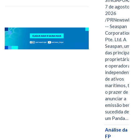
SINGAPURA,
7 de agosto de
2026
/PRNewswire/
-- Seaspan
Corporation
Pte. Ltd. A
Seaspan, uma
das principais
proprietárias
e operadoras
independentes
de ativos
marítimos, tem
o prazer de
anunciar a
emissão bem-
sucedida de
um Panda…
Análise da
FP