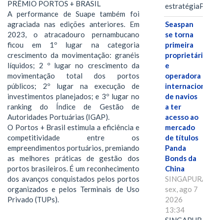
PRÊMIO PORTOS + BRASIL
estratégiaPOR
A performance de Suape também foi
agraciada nas edições anteriores. Em
Seaspan
2023, o atracadouro pernambucano
se torna
ficou em 1º lugar na categoria
primeira
crescimento da movimentação: granéis
proprietária
líquidos; 2 º lugar no crescimento da
e
movimentação total dos portos
operadora
públicos; 2º lugar na execução de
internacional
investimentos planejados; e 3º lugar no
de navios
ranking do Índice de Gestão de
a ter
Autoridades Portuárias (IGAP).
acesso ao
O Portos + Brasil estimula a eficiência e
mercado
competitividade entre os
de títulos
empreendimentos portuários, premiando
Panda
as melhores práticas de gestão dos
Bonds da
portos brasileiros. É um reconhecimento
China
dos avanços conquistados pelos portos
SINGAPURA,
organizados e pelos Terminais de Uso
sex, ago 7
Privado (TUPs).
2026
13:34