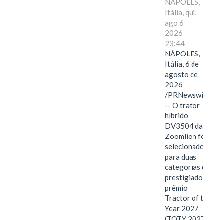
NÁPOLES,
Itália, qui,
ago 6
2026
23:44
NÁPOLES,
Itália, 6 de
agosto de
2026
/PRNewswire/
-- O trator
híbrido
DV3504 da
Zoomlion foi
selecionado
para duas
categorias do
prestigiado
prêmio
Tractor of the
Year 2027
(TOTY 2027: