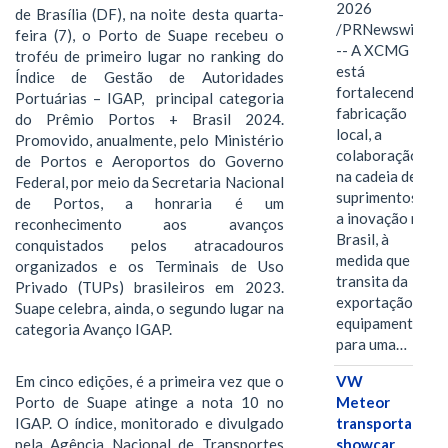
2026
de Brasília (DF), na noite desta quarta-
/PRNewswire/
feira (7), o Porto de Suape recebeu o
-- A XCMG
troféu de primeiro lugar no ranking do
está
Índice de Gestão de Autoridades
fortalecendo a
Portuárias – IGAP, principal categoria
fabricação
do Prêmio Portos + Brasil 2024.
local, a
Promovido, anualmente, pelo Ministério
colaboração
de Portos e Aeroportos do Governo
na cadeia de
Federal, por meio da Secretaria Nacional
suprimentos e
de Portos, a honraria é um
a inovação no
reconhecimento aos avanços
Brasil, à
conquistados pelos atracadouros
medida que
organizados e os Terminais de Uso
transita da
Privado (TUPs) brasileiros em 2023.
exportação de
Suape celebra, ainda, o segundo lugar na
equipamentos
categoria Avanço IGAP.
para uma…
VW
Em cinco edições, é a primeira vez que o
Meteor
Porto de Suape atinge a nota 10 no
transporta
IGAP. O índice, monitorado e divulgado
showcar
pela Agência Nacional de Transportes