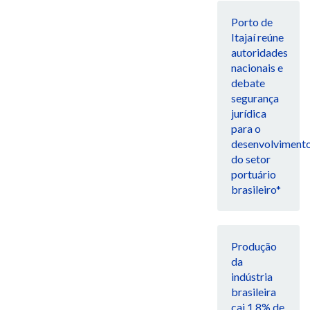
Porto de
Itajaí reúne
autoridades
nacionais e
debate
segurança
jurídica
para o
desenvolviment
do setor
portuário
brasileiro*
Produção
da
indústria
brasileira
cai 1,8% de