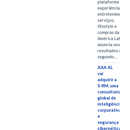
plataforma de
experiências,
entretenimento,
serviços,
lifestyle e
compras da
América Latina
anuncia seus
resultados do
segundo…
AXA XL
vai
adquirir a
S-RM, uma
consultoria
global de
inteligência
corporativa
e
segurança
cibernética