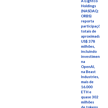
A Eightco
Holdings
(NASDAQ:
ORBS)
reporta
participações
totais de
aproximadamen
US$ 378
milhões,
incluindo
investimentos
na
OpenAI,
na Beast
Industries,
mais de
16.000
ETH e
quase 302
milhões
de tokens