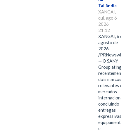
Tailândia
XANGAI,
qui, ago 6
2026
21:12
XANGAI, 6 de
agosto de
2026
/PRNewswire/
-- O SANY
Group atingiu
recentemente
dois marcos
relevantes em
mercados
internacionais,
concluindo
entregas
expressivas de
equipamentos
e