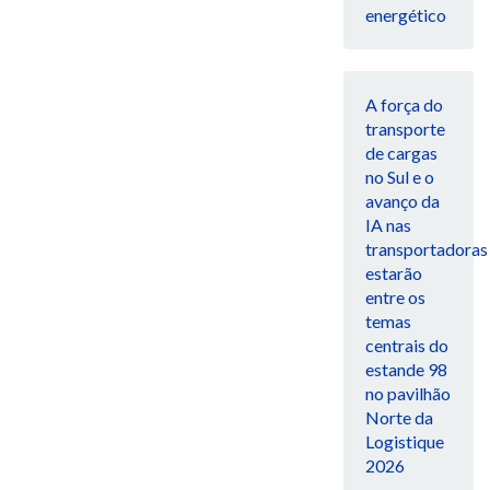
energético
A força do
transporte
de cargas
no Sul e o
avanço da
IA nas
transportadoras
estarão
entre os
temas
centrais do
estande 98
no pavilhão
Norte da
Logistique
2026