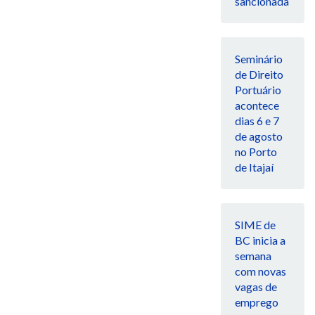
sancionada
Seminário
de Direito
Portuário
acontece
dias 6 e 7
de agosto
no Porto
de Itajaí
SIME de
BC inicia a
semana
com novas
vagas de
emprego