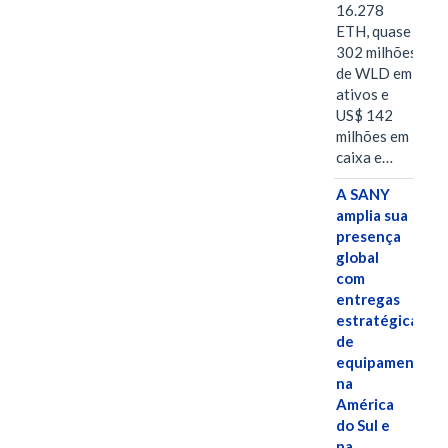
16.278
ETH, quase
302 milhões
de WLD em
ativos e
US$ 142
milhões em
caixa e…
A SANY
amplia sua
presença
global
com
entregas
estratégicas
de
equipamentos
na
América
do Sul e
na