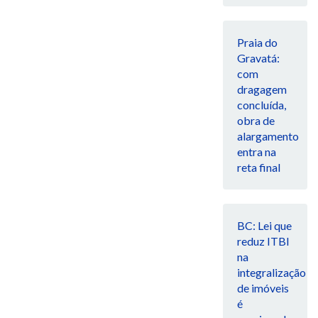
Praia do
Gravatá:
com
dragagem
concluída,
obra de
alargamento
entra na
reta final
BC: Lei que
reduz ITBI
na
integralização
de imóveis
é