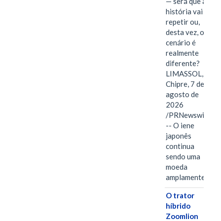
— será que a
história vai se
repetir ou,
desta vez, o
cenário é
realmente
diferente?
LIMASSOL,
Chipre, 7 de
agosto de
2026
/PRNewswire/
-- O iene
japonês
continua
sendo uma
moeda
amplamente…
O trator
híbrido
Zoomlion