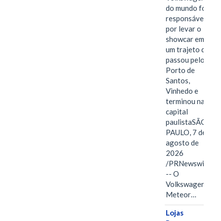
do mundo foi
responsável
por levar o
showcar em
um trajeto que
passou pelo
Porto de
Santos,
Vinhedo e
terminou na
capital
paulistaSÃO
PAULO, 7 de
agosto de
2026
/PRNewswire/
-- O
Volkswagen
Meteor…
Lojas