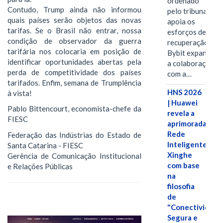
ordenado
Contudo, Trump ainda não informou
pelo tribunal
quais países serão objetos das novas
apoia os
tarifas. Se o Brasil não entrar, nossa
esforços de
condição de observador da guerra
recuperação e
tarifária nos colocaria em posição de
Bybit expande
identificar oportunidades abertas pela
a colaboração
perda de competitividade dos países
com a…
tarifados. Enfim, semana de Trumplência
HNS 2026
à vista!
| Huawei
Pablo Bittencourt, economista-chefe da
revela a
FIESC
aprimorada
Rede
Federação das Indústrias do Estado de
Inteligente
Santa Catarina - FIESC
Xinghe
Gerência de Comunicação Institucional
com base
e Relações Públicas
na
filosofia
de
"Conectividade
Segura e