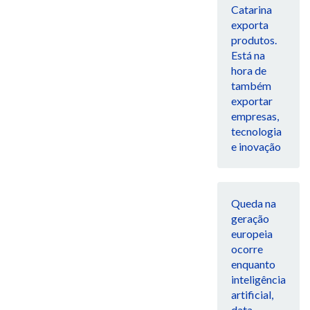
Catarina
exporta
produtos.
Está na
hora de
também
exportar
empresas,
tecnologia
e inovação
Queda na
geração
europeia
ocorre
enquanto
inteligência
artificial,
data