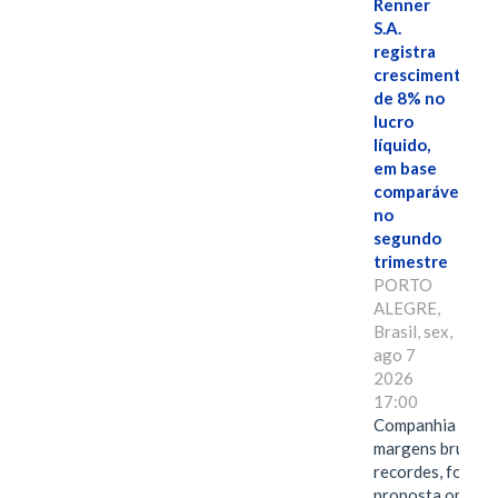
Renner
S.A.
registra
crescimento
de 8% no
lucro
líquido,
em base
comparável,
no
segundo
trimestre
PORTO
ALEGRE,
Brasil, sex,
ago 7
2026
17:00
Companhia alcan
margens brutas
recordes, fortal
proposta omnica