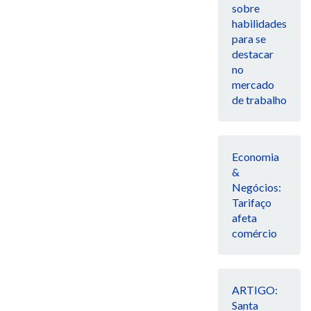
sobre
habilidades
para se
destacar
no
mercado
de trabalho
Economia
&
Negócios:
Tarifaço
afeta
comércio
ARTIGO:
Santa