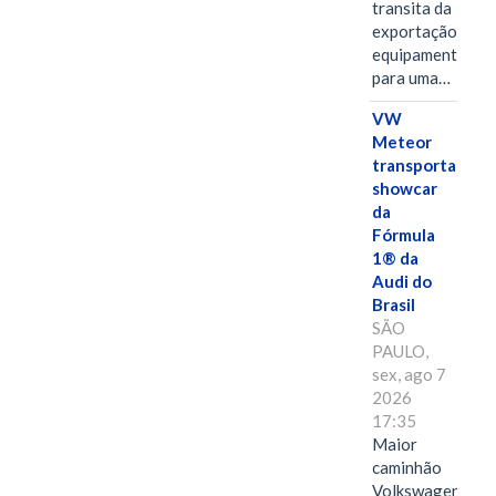
transita da
exportação de
equipamentos
para uma…
VW
Meteor
transporta
showcar
da
Fórmula
1® da
Audi do
Brasil
SÃO
PAULO,
sex, ago 7
2026
17:35
Maior
caminhão
Volkswagen