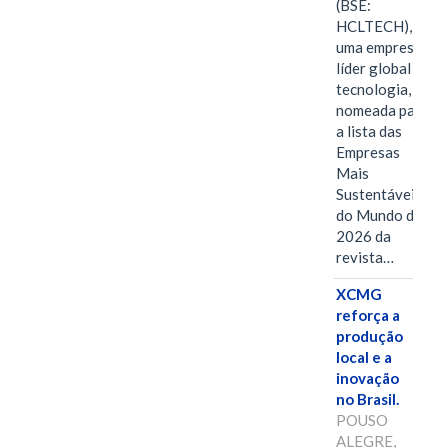
(BSE:
HCLTECH),
uma empresa
líder global em
tecnologia, foi
nomeada para
a lista das
Empresas
Mais
Sustentáveis
do Mundo de
2026 da
revista…
XCMG
reforça a
produção
local e a
inovação
no Brasil.
POUSO
ALEGRE,