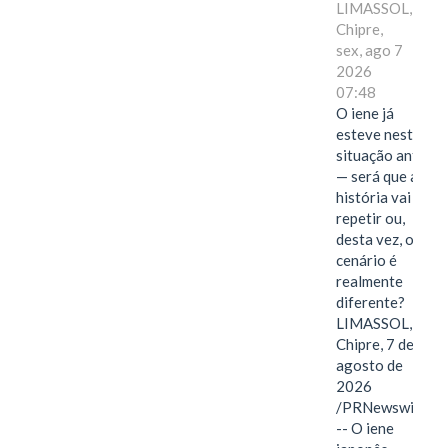
LIMASSOL,
Chipre,
sex, ago 7
2026
07:48
O iene já
esteve nesta
situação antes
— será que a
história vai se
repetir ou,
desta vez, o
cenário é
realmente
diferente?
LIMASSOL,
Chipre, 7 de
agosto de
2026
/PRNewswire/
-- O iene