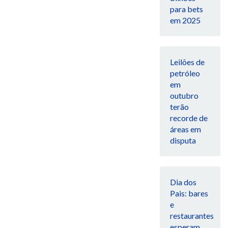
para bets
em 2025
Leilões de
petróleo
em
outubro
terão
recorde de
áreas em
disputa
Dia dos
Pais: bares
e
restaurantes
esperam