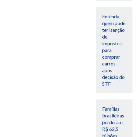
Entenda
quem pode
ter isenção
de
impostos
para
comprar
carros
após
decisão do
STF
Famílias
brasileiras
perderam
R$ 62,5
bilhões