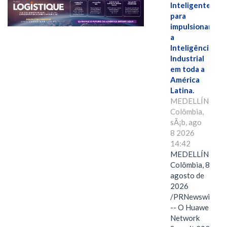
Inteligente"
para
impulsionar
a
Inteligência
Industrial
em toda a
América
Latina.
MEDELLÍN,
Colômbia,
sÃ¡b, ago
8 2026
14:42
MEDELLÍN,
Colômbia, 8 de
agosto de
2026
/PRNewswire/
-- O Huawei
Network