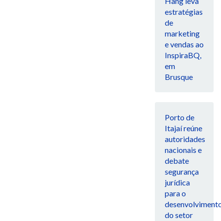
Hang leva
estratégias
de
marketing
e vendas ao
InspiraBQ,
em
Brusque
Porto de
Itajaí reúne
autoridades
nacionais e
debate
segurança
jurídica
para o
desenvolviment
do setor