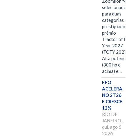
Zoomlion foi
selecionado
para duas
categorias do
prestigiado
prêmio
Tractor of the
Year 2027
(TOTY 2027:
Alta potência
(300 hp e
acima) e…
FFO
ACELERA
NO 2T26
E CRESCE
12%
RIO DE
JANEIRO,
qui, ago 6
2026