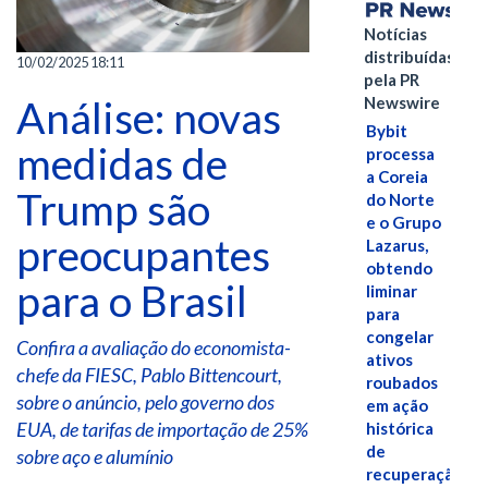
Notícias
distribuídas
10/02/2025 18:11
pela PR
Análise: novas
Newswire
Bybit
medidas de
processa
a Coreia
Trump são
do Norte
e o Grupo
preocupantes
Lazarus,
obtendo
para o Brasil
liminar
para
congelar
Confira a avaliação do economista-
ativos
chefe da FIESC, Pablo Bittencourt,
roubados
sobre o anúncio, pelo governo dos
em ação
EUA, de tarifas de importação de 25%
histórica
de
sobre aço e alumínio
recuperação