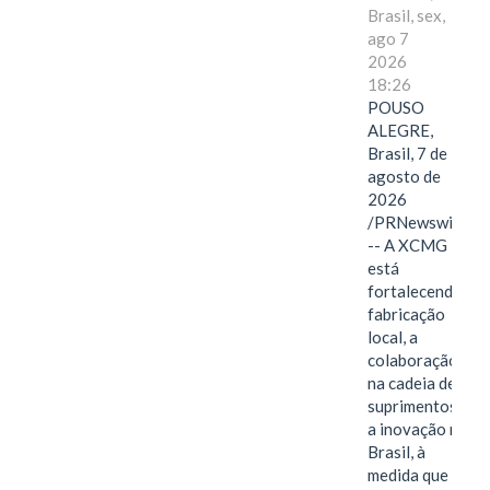
Brasil, sex,
ago 7
2026
18:26
POUSO
ALEGRE,
Brasil, 7 de
agosto de
2026
/PRNewswire/
-- A XCMG
está
fortalecendo a
fabricação
local, a
colaboração
na cadeia de
suprimentos e
a inovação no
Brasil, à
medida que