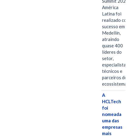
Summit 2026
América
Latina foi
realizado com
sucesso em
Medellín,
atraindo
quase 400
líderes do
setor,
especialistas
técnicos e
parceiros do
ecossistema.…
A
HCLTech
foi
nomeada
uma das
empresas
mais