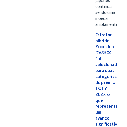
japonês
continua
sendo uma
moeda
amplamente…
O trator
híbrido
Zoomlion
DV3504
foi
selecionado
para duas
categorias
do prêmio
TOTY
2027, o
que
representa
um
avanço
significativo