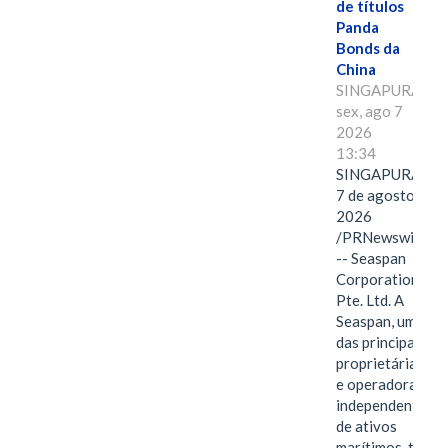
de títulos
Panda
Bonds da
China
SINGAPURA,
sex, ago 7
2026
13:34
SINGAPURA,
7 de agosto de
2026
/PRNewswire/
-- Seaspan
Corporation
Pte. Ltd. A
Seaspan, uma
das principais
proprietárias
e operadoras
independentes
de ativos
marítimos, tem