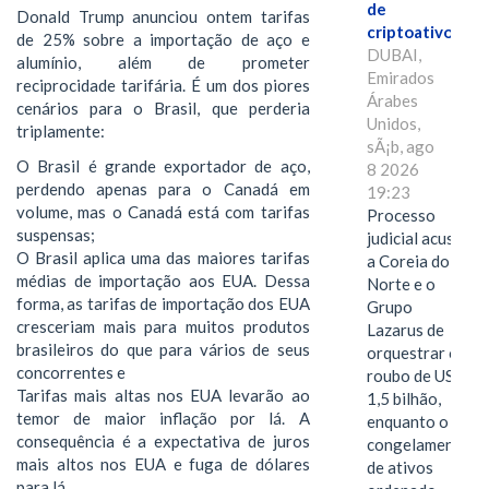
de
Donald Trump anunciou ontem tarifas
criptoativos
de 25% sobre a importação de aço e
DUBAI,
alumínio, além de prometer
Emirados
reciprocidade tarifária. É um dos piores
Árabes
cenários para o Brasil, que perderia
Unidos,
triplamente:
sÃ¡b, ago
O Brasil é grande exportador de aço,
8 2026
perdendo apenas para o Canadá em
19:23
volume, mas o Canadá está com tarifas
Processo
suspensas;
judicial acusa
O Brasil aplica uma das maiores tarifas
a Coreia do
médias de importação aos EUA. Dessa
Norte e o
forma, as tarifas de importação dos EUA
Grupo
cresceriam mais para muitos produtos
Lazarus de
brasileiros do que para vários de seus
orquestrar o
concorrentes e
roubo de US$
Tarifas mais altas nos EUA levarão ao
1,5 bilhão,
temor de maior inflação por lá. A
enquanto o
consequência é a expectativa de juros
congelamento
mais altos nos EUA e fuga de dólares
de ativos
para lá.