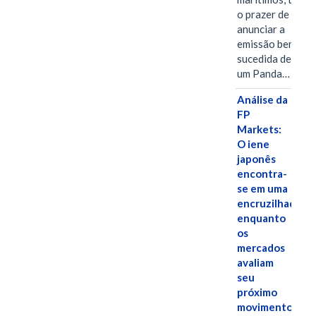
o prazer de
anunciar a
emissão bem-
sucedida de
um Panda…
Análise da
FP
Markets:
O iene
japonês
encontra-
se em uma
encruzilhada
enquanto
os
mercados
avaliam
seu
próximo
movimento.