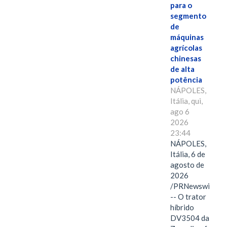
para o
segmento
de
máquinas
agrícolas
chinesas
de alta
potência
NÁPOLES,
Itália, qui,
ago 6
2026
23:44
NÁPOLES,
Itália, 6 de
agosto de
2026
/PRNewswire/
-- O trator
híbrido
DV3504 da