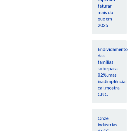
faturar
mais do
que em
2025
Endividamento
das
famílias
sobe para
82%, mas
inadimplência
cai, mostra
CNC
Onze
indústrias
de SC