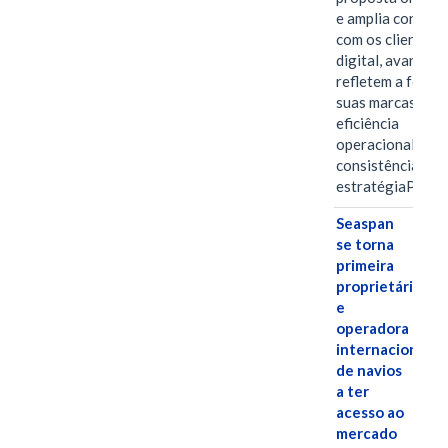
e amplia conexã
com os clientes 
digital, avanços 
refletem a força 
suas marcas, a
eficiência
operacional e a
consistência de 
estratégiaPOR
Seaspan
se torna
primeira
proprietária
e
operadora
internacional
de navios
a ter
acesso ao
mercado