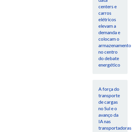
centers e
carros
elétricos
elevam a
demanda e
colocam o
armazenamento
no centro
do debate
energético
A força do
transporte
de cargas
no Sul e o
avanço da
IA nas
transportadoras