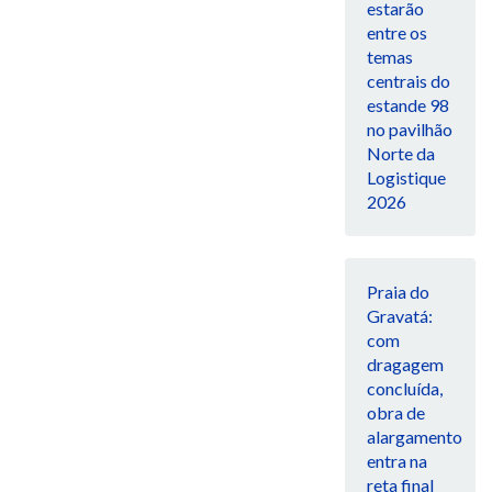
estarão
entre os
temas
centrais do
estande 98
no pavilhão
Norte da
Logistique
2026
Praia do
Gravatá:
com
dragagem
concluída,
obra de
alargamento
entra na
reta final