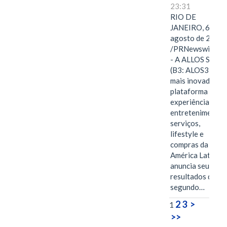
23:31
RIO DE
JANEIRO, 6 de
agosto de 2026
/PRNewswire/ -
- A ALLOS S.A.
(B3: ALOS3), a
mais inovadora
plataforma de
experiências,
entretenimento,
serviços,
lifestyle e
compras da
América Latina
anuncia seus
resultados do
segundo…
2
3
>
1
>>