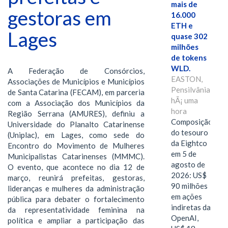
mais de
gestoras em
16.000
ETH e
Lages
quase 302
milhões
de tokens
WLD.
A Federação de Consórcios,
EASTON,
Associações de Municípios e Municípios
Pensilvânia,
de Santa Catarina (FECAM), em parceria
hÃ¡ uma
com a Associação dos Municípios da
hora
Região Serrana (AMURES), definiu a
Composição
Universidade do Planalto Catarinense
do tesouro
(Uniplac), em Lages, como sede do
da Eightco
Encontro do Movimento de Mulheres
em 5 de
Municipalistas Catarinenses (MMMC).
agosto de
O evento, que acontece no dia 12 de
2026: US$
março, reunirá prefeitas, gestoras,
90 milhões
lideranças e mulheres da administração
em ações
pública para debater o fortalecimento
indiretas da
da representatividade feminina na
OpenAI,
política e ampliar a participação das