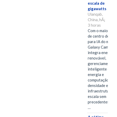
escala de
gigawatts
Ulanqab,
China, hÃ¡
3 horas
Com o maior edif
de centro de dad
para IA do mundo
Galaxy Campus
integra energia
renovável,
gerenciamento
inteligente de
energia e
computação de a
densidade em um
infraestrutura d
escala sem
precedentes.Ula
…