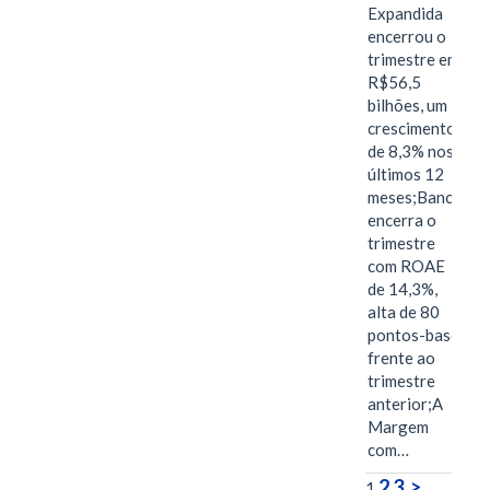
Expandida
encerrou o
trimestre em
R$56,5
bilhões, um
crescimento
de 8,3% nos
últimos 12
meses;Banco
encerra o
trimestre
com ROAE
de 14,3%,
alta de 80
pontos-base
frente ao
trimestre
anterior;A
Margem
com…
2
3
>
1