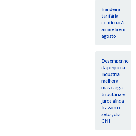
Bandeira
tarifária
continuará
amarela em
agosto
Desempenho
da pequena
indústria
melhora,
mas carga
tributária e
juros ainda
travam o
setor, diz
CNI