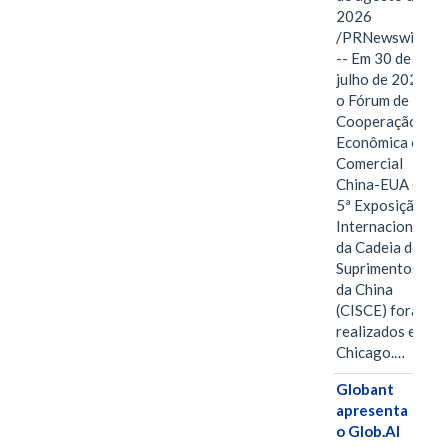
2026
/PRNewswire/
-- Em 30 de
julho de 2026,
o Fórum de
Cooperação
Econômica e
Comercial
China-EUA e a
5ª Exposição
Internacional
da Cadeia de
Suprimentos
da China
(CISCE) foram
realizados em
Chicago.…
Globant
apresenta
o Glob.AI