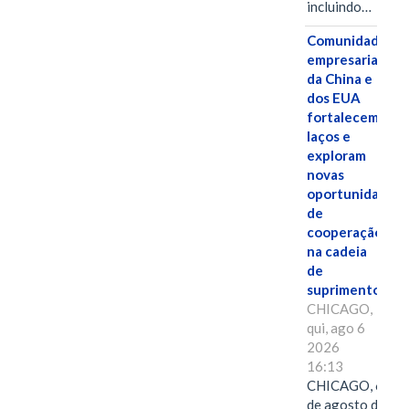
incluindo…
Comunidades
empresariais
da China e
dos EUA
fortalecem
laços e
exploram
novas
oportunidades
de
cooperação
na cadeia
de
suprimentos.
CHICAGO,
qui, ago 6
2026
16:13
CHICAGO, 6
de agosto de