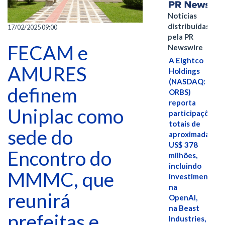
Notícias
distribuídas
17/02/2025 09:00
pela PR
FECAM e
Newswire
A Eightco
AMURES
Holdings
(NASDAQ:
definem
ORBS)
reporta
Uniplac como
participações
totais de
sede do
aproximadamen
US$ 378
Encontro do
milhões,
incluindo
MMMC, que
investimentos
na
reunirá
OpenAI,
na Beast
prefeitas e
Industries,