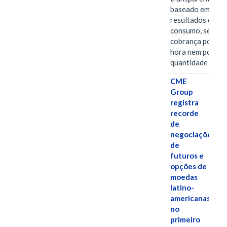
baseado em
resultados ou
consumo, sem
cobrança por
hora nem por
quantidade de…
CME
Group
registra
recorde
de
negociações
de
futuros e
opções de
moedas
latino-
americanas
no
primeiro