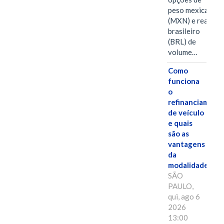
peso mexicano
(MXN) e real
brasileiro
(BRL) de
volume…
Como
funciona
o
refinanciament
de veículo
e quais
são as
vantagens
da
modalidade?
SÃO
PAULO,
qui, ago 6
2026
13:00