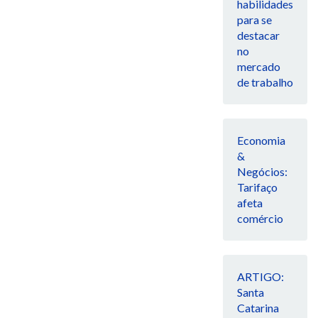
habilidades
para se
destacar
no
mercado
de trabalho
Economia
&
Negócios:
Tarifaço
afeta
comércio
ARTIGO:
Santa
Catarina