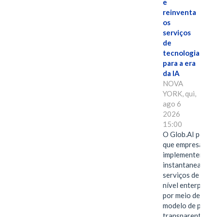
e
reinventa
os
serviços
de
tecnologia
para a era
da IA
NOVA
YORK, qui,
ago 6
2026
15:00
O Glob.AI permit
que empresas
implementem
instantaneamen
serviços de IA de
nível enterprise
por meio de um
modelo de preço
transparente,