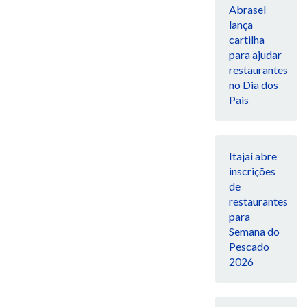
Abrasel
lança
cartilha
para ajudar
restaurantes
no Dia dos
Pais
Itajaí abre
inscrições
de
restaurantes
para
Semana do
Pescado
2026