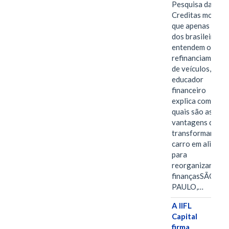
Pesquisa da
Creditas mostra
que apenas 28%
dos brasileiros
entendem o
refinanciamento
de veículos,
educador
financeiro
explica como e
quais são as
vantagens de
transformar o
carro em aliado
para
reorganizar as
finançasSÃO
PAULO,…
A IIFL
Capital
firma