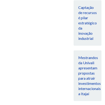
Captação
de recursos
é pilar
estratégico
da
inovação
industrial
Mestrandos
da Univali
apresentam
propostas
para atrair
investimentos
internacionais
a Itajaí