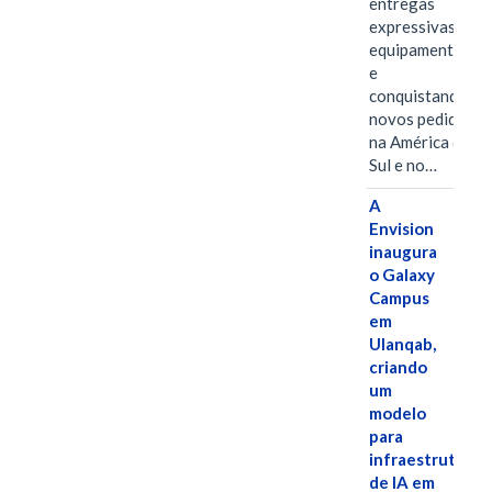
entregas
expressivas de
equipamentos
e
conquistando
novos pedidos
na América do
Sul e no…
A
Envision
inaugura
o Galaxy
Campus
em
Ulanqab,
criando
um
modelo
para
infraestrutura
de IA em