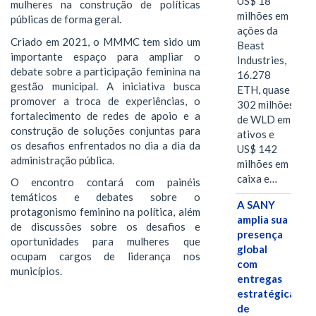
US$ 18
mulheres na construção de políticas
milhões em
públicas de forma geral.
ações da
Criado em 2021, o MMMC tem sido um
Beast
importante espaço para ampliar o
Industries,
debate sobre a participação feminina na
16.278
gestão municipal. A iniciativa busca
ETH, quase
promover a troca de experiências, o
302 milhões
fortalecimento de redes de apoio e a
de WLD em
construção de soluções conjuntas para
ativos e
os desafios enfrentados no dia a dia da
US$ 142
administração pública.
milhões em
caixa e…
O encontro contará com painéis
temáticos e debates sobre o
A SANY
protagonismo feminino na política, além
amplia sua
de discussões sobre os desafios e
presença
oportunidades para mulheres que
global
ocupam cargos de liderança nos
com
municípios.
entregas
estratégicas
de