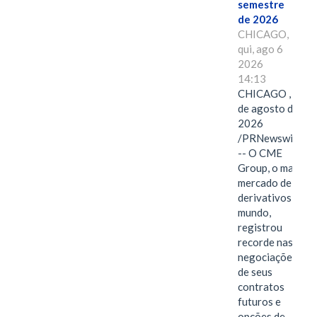
semestre
de 2026
CHICAGO,
qui, ago 6
2026
14:13
CHICAGO , 6
de agosto de
2026
/PRNewswire/
-- O CME
Group, o maior
mercado de
derivativos do
mundo,
registrou
recorde nas
negociações
de seus
contratos
futuros e
opções de