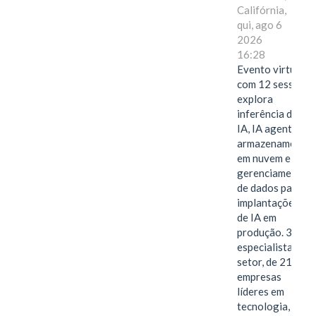
Califórnia,
qui, ago 6
2026
16:28
Evento virtual
com 12 sessões
explora
inferência de
IA, IA agentiva,
armazenamento
em nuvem e
gerenciamento
de dados para
implantações
de IA em
produção. 38
especialistas do
setor, de 21
empresas
líderes em
tecnologia,