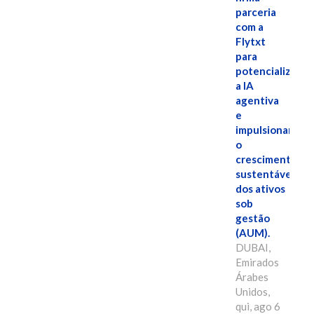
parceria
com a
Flytxt
para
potencializar
a IA
agentiva
e
impulsionar
o
crescimento
sustentável
dos ativos
sob
gestão
(AUM).
DUBAI,
Emirados
Árabes
Unidos,
qui, ago 6