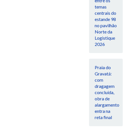
entre os
temas
centrais do
estande 98
no pavilhão
Norte da
Logistique
2026
Praia do
Gravatá:
com
dragagem
concluída,
obra de
alargamento
entra na
reta final