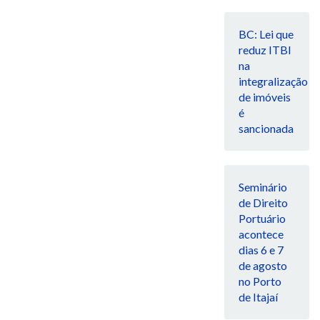
BC: Lei que
reduz ITBI
na
integralização
de imóveis
é
sancionada
Seminário
de Direito
Portuário
acontece
dias 6 e 7
de agosto
no Porto
de Itajaí