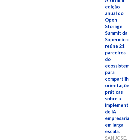
A sétima
edição
anual do
Open
Storage
Summit da
Supermicro
reúne 21
parceiros
do
ecossistema
para
compartilhar
orientações
práticas
sobre a
implementação
de IA
empresarial
em larga
escala.
SAN JOSE,