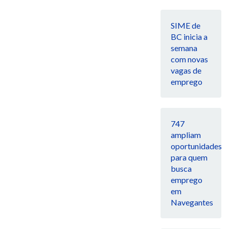
SIME de
BC inicia a
semana
com novas
vagas de
emprego
747
ampliam
oportunidades
para quem
busca
emprego
em
Navegantes