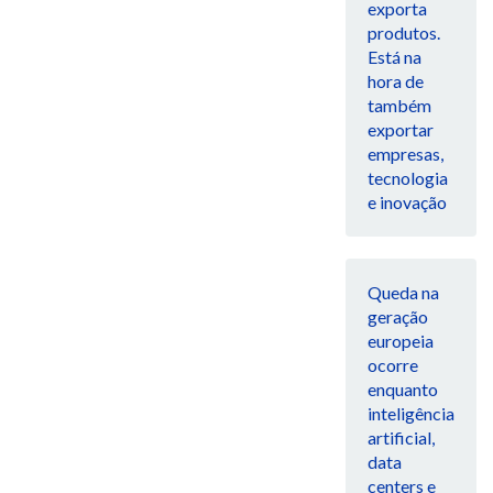
exporta
produtos.
Está na
hora de
também
exportar
empresas,
tecnologia
e inovação
Queda na
geração
europeia
ocorre
enquanto
inteligência
artificial,
data
centers e