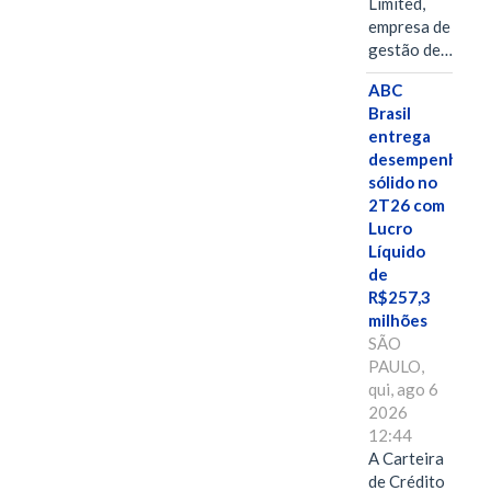
Limited,
empresa de
gestão de…
ABC
Brasil
entrega
desempenho
sólido no
2T26 com
Lucro
Líquido
de
R$257,3
milhões
SÃO
PAULO,
qui, ago 6
2026
12:44
A Carteira
de Crédito