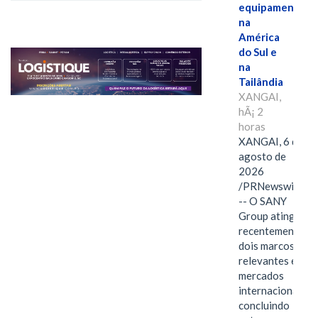
equipamentos
na
América
do Sul e
na
Tailândia
XANGAI,
hÃ¡ 2
horas
XANGAI, 6 de
agosto de
2026
/PRNewswire/
-- O SANY
Group atingiu
recentemente
dois marcos
relevantes em
mercados
internacionais,
concluindo