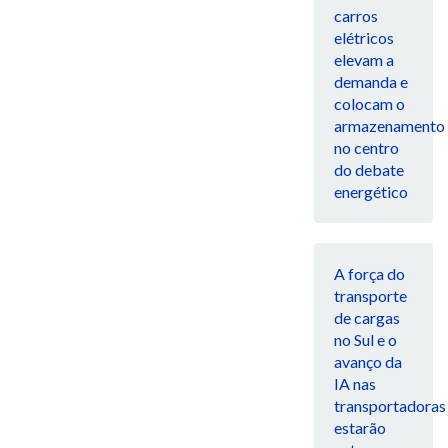
carros
elétricos
elevam a
demanda e
colocam o
armazenamento
no centro
do debate
energético
A força do
transporte
de cargas
no Sul e o
avanço da
IA nas
transportadoras
estarão