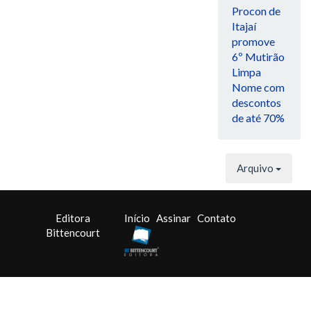
Procon de
Itajaí
promove
6º Mutirão
Limpa
Nome com
descontos
de até 70%
Arquivo
Editora
Início
Assinar
Contato
Bittencourt