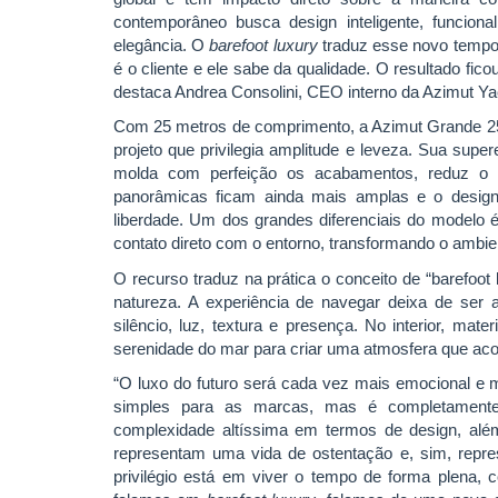
contemporâneo busca design inteligente, funcional
elegância. O
barefoot luxury
traduz esse novo tempo:
é o cliente e ele sabe da qualidade. O resultado fico
destaca Andrea Consolini, CEO interno da Azimut Yac
Com 25 metros de comprimento, a Azimut Grande 2
projeto que privilegia amplitude e leveza. Sua sup
molda com perfeição os acabamentos, reduz o p
panorâmicas ficam ainda mais amplas e o design 
liberdade. Um dos grandes diferenciais do modelo é 
contato direto com o entorno, transformando o ambi
O recurso traduz na prática o conceito de “barefoo
natureza. A experiência de navegar deixa de ser
silêncio, luz, textura e presença. No interior, ma
serenidade do mar para criar uma atmosfera que aco
“O luxo do futuro será cada vez mais emocional e m
simples para as marcas, mas é completamente 
complexidade altíssima em termos de design, alé
representam uma vida de ostentação e, sim, repr
privilégio está em viver o tempo de forma plena