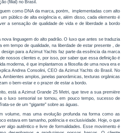
o (filial) no Brasil.
e seguem como DNA da marca, porém, implementadas com alto
 um público de alta exigência e, além disso, cada elemento é
over a sensação de qualidade de vida e de liberdade a bordo
a nova linguagem do alto padrão. O luxo que antes se traduzia
a em tempo de qualidade, na liberdade de estar presente , de
O design para a Azimut Yachts faz parte da essência da marca
e nossos clientes e, por isso, por saber que essa definição é
ida moderna, é que implantamos a filosofia de uma nova era e
plica Andrea Consolini, CEO da Azimut Yachts do Brasil. No
a. Ambientes amplos, janelas panorâmicas, texturas orgânicas
izam o bem-estar e o prazer de estar a bordo.
ito, está a Azimut Grande 25 Metri, que teve a sua première
ta o luxo sensorial se tornou, em pouco tempo, sucesso de
Trata-se de um “gigante” sobre as águas.
m volume, mas uma evolução profunda na forma como as
co estava em tamanho, potência e exclusividade. Hoje, o que
er algo autêntico e livre de formalidades. Esse movimento é
como desenhamos e produzimos nossos barcos. O cliente