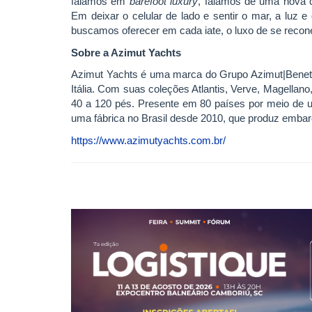
falamos em
barefoot luxury
, falamos de uma nova c
Em deixar o celular de lado e sentir o mar, a luz 
buscamos oferecer em cada iate, o luxo de se recone
Sobre a Azimut Yachts
Azimut Yachts é uma marca do Grupo Azimut|Benetti,
Itália. Com suas coleções Atlantis, Verve, Magellano
40 a 120 pés. Presente em 80 países por meio de 
uma fábrica no Brasil desde 2010, que produz embar
https://www.azimutyachts.com.br/