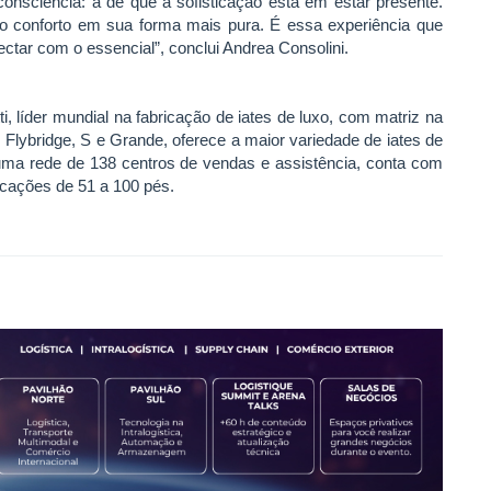
onsciência: a de que a sofisticação está em estar presente.
e o conforto em sua forma mais pura. É essa experiência que
ctar com o essencial”, conclui Andrea Consolini.
 líder mundial na fabricação de iates de luxo, com matriz na
, Flybridge, S e Grande, oferece a maior variedade de iates de
uma rede de 138 centros de vendas e assistência, conta com
cações de 51 a 100 pés.