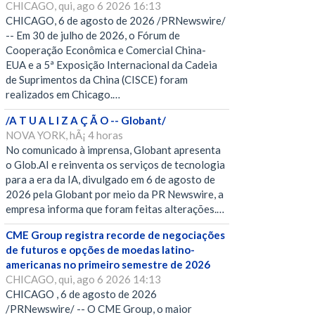
CHICAGO, qui, ago 6 2026 16:13
CHICAGO, 6 de agosto de 2026 /PRNewswire/
-- Em 30 de julho de 2026, o Fórum de
Cooperação Econômica e Comercial China-
EUA e a 5ª Exposição Internacional da Cadeia
de Suprimentos da China (CISCE) foram
realizados em Chicago.…
/A T U A L I Z A Ç Ã O -- Globant/
NOVA YORK, hÃ¡ 4 horas
No comunicado à imprensa, Globant apresenta
o Glob.AI e reinventa os serviços de tecnologia
para a era da IA, divulgado em 6 de agosto de
2026 pela Globant por meio da PR Newswire, a
empresa informa que foram feitas alterações.…
CME Group registra recorde de negociações
de futuros e opções de moedas latino-
americanas no primeiro semestre de 2026
CHICAGO, qui, ago 6 2026 14:13
CHICAGO , 6 de agosto de 2026
/PRNewswire/ -- O CME Group, o maior