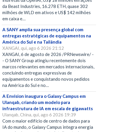
indiretas da OpenAI, US$ 18 milhões em ações
da Beast Industries, 16.278 ETH, quase 302
milhões de WLD em ativos e US$ 142 milhões
em caixa e…
A SANY amplia sua presença global com
entregas estratégicas de equipamentos na
América do Sul e na Tailândia
XANGAI, qui, ago 6 2026 21:12
XANGAI, 6 de agosto de 2026 /PRNewswire/ -
- O SANY Group atingiu recentemente dois
marcos relevantes em mercados internacionais,
concluindo entregas expressivas de
equipamentos e conquistando novos pedidos
na América do Sul e no…
A Envision inaugura o Galaxy Campus em
Ulanqab, criando um modelo para
infraestrutura de IA em escala de gigawatts
Ulanqab, China, qui, ago 6 2026 19:39
Com o maior edifício de centro de dados para
IA do mundo, o Galaxy Campus integra energia