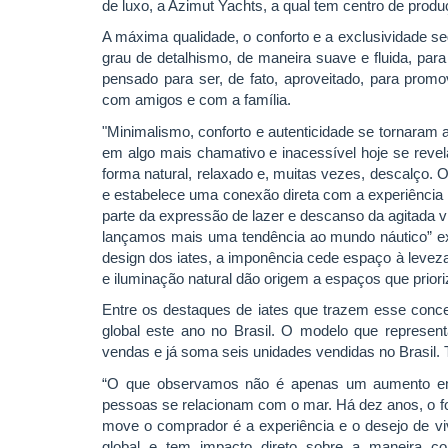
de luxo, a Azimut Yachts, a qual tem centro de produçã
A máxima qualidade, o conforto e a exclusividad
grau de detalhismo, de maneira suave e fluida, para
pensado para ser, de fato, aproveitado, para prom
com amigos e com a família.
"Minimalismo, conforto e autenticidade se tornaram 
em algo mais chamativo e inacessível hoje se revel
forma natural, relaxado e, muitas vezes, descalço. 
e estabelece uma conexão direta com a experiência d
parte da expressão de lazer e descanso da agitada v
lançamos mais uma tendência ao mundo náutico” ex
design dos iates, a imponência cede espaço à levez
e iluminação natural dão origem a espaços que prior
Entre os destaques de iates que trazem esse conce
global este ano no Brasil. O modelo que represen
vendas e já soma seis unidades vendidas no Brasil. 
“O que observamos não é apenas um aumento e
pessoas se relacionam com o mar. Há dez anos, o fo
move o comprador é a experiência e o desejo de viv
global e tem impacto direto sobre a maneira 