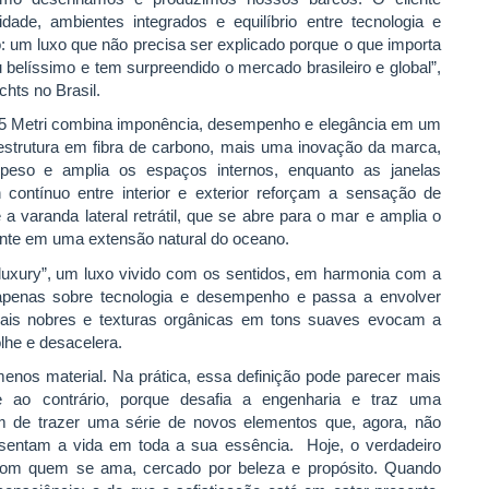
idade, ambientes integrados e equilíbrio entre tecnologia e
 um luxo que não precisa ser explicado porque o que importa
u belíssimo e tem surpreendido o mercado brasileiro e global”,
hts no Brasil.
5 Metri combina imponência, desempenho e elegância em um
erestrutura em fibra de carbono, mais uma inovação da marca,
eso e amplia os espaços internos, enquanto as janelas
contínuo entre interior e exterior reforçam a sensação de
a varanda lateral retrátil, que se abre para o mar e amplia o
ente em uma extensão natural do oceano.
t luxury”, um luxo vivido com os sentidos, em harmonia com a
 apenas sobre tecnologia e desempenho e passa a envolver
teriais nobres e texturas orgânicas em tons suaves evocam a
lhe e desacelera.
enos material. Na prática, essa definição pode parecer mais
ao contrário, porque desafia a engenharia e traz uma
m de trazer uma série de novos elementos que, agora, não
esentam a vida em toda a sua essência. Hoje, o verdadeiro
, com quem se ama, cercado por beleza e propósito. Quando