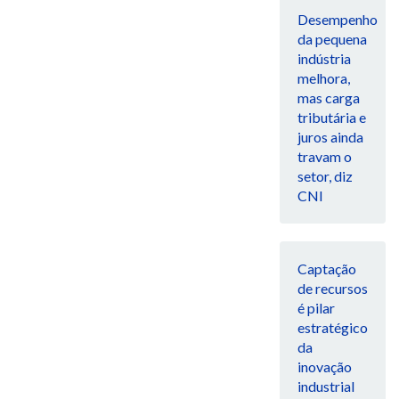
Desempenho
da pequena
indústria
melhora,
mas carga
tributária e
juros ainda
travam o
setor, diz
CNI
Captação
de recursos
é pilar
estratégico
da
inovação
industrial