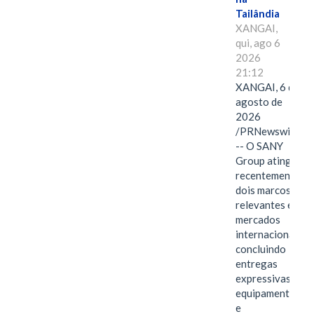
Tailândia
XANGAI,
qui, ago 6
2026
21:12
XANGAI, 6 de
agosto de
2026
/PRNewswire/
-- O SANY
Group atingiu
recentemente
dois marcos
relevantes em
mercados
internacionais,
concluindo
entregas
expressivas de
equipamentos
e