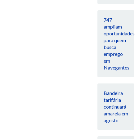
747
ampliam
oportunidades
para quem
busca
emprego
em
Navegantes
Bandeira
tarifária
continuará
amarela em
agosto