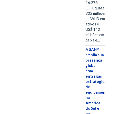
16.278
ETH, quase
302 milhões
de WLD em
ativos e
US$ 142
milhões em
caixa e…
A SANY
amplia sua
presença
global
com
entregas
estratégicas
de
equipamentos
na
América
do Sul e
na