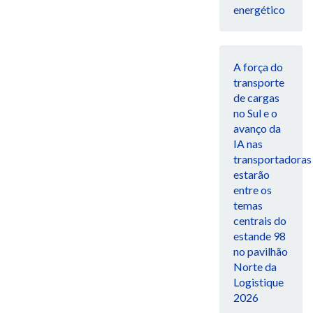
energético
A força do
transporte
de cargas
no Sul e o
avanço da
IA nas
transportadoras
estarão
entre os
temas
centrais do
estande 98
no pavilhão
Norte da
Logistique
2026