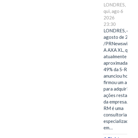
LONDRES,
qui, ago 6
2026
23:30
LONDRES, 6 de
agosto de 2026
/PRNewswire/ -
A AXA XL, que
atualmente deté
aproximadament
49% da S-RM,
anunciou hoje qu
firmou um acord
para adquirir as
ações restantes
da empresa. A S-
RM é uma
consultoria
especializada
em…