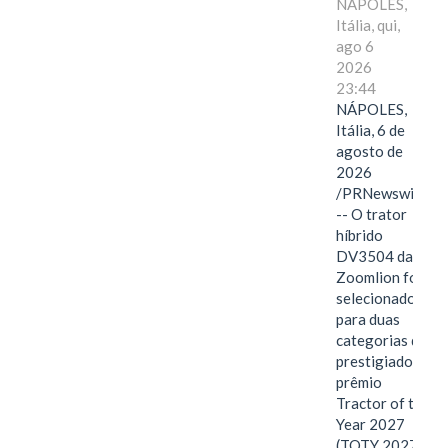
NÁPOLES,
Itália, qui,
ago 6
2026
23:44
NÁPOLES,
Itália, 6 de
agosto de
2026
/PRNewswire/
-- O trator
híbrido
DV3504 da
Zoomlion foi
selecionado
para duas
categorias do
prestigiado
prêmio
Tractor of the
Year 2027
(TOTY 2027: