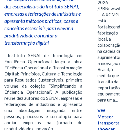
2026
dez especialistas do Instituto SENAI,
/PRNewswire/
empresas e federações de indústrias e
-- A XCMG
apresenta métodos práticos, cases e
está
fortalecendo a
conceitos essenciais para elevar a
fabricação
produtividade e orientar a
local, a
transformação digital
colaboração
na cadeia de
Instituto SENAI de Tecnologia em
suprimentos e
Excelência Operacional lança a obra
a inovação no
Eficiência Operacional e Transformação
Brasil, à
Digital: Princípios, Cultura e Tecnologia
medida que
para Resultados Sustentáveis, primeiro
transita da
volume da coleção “Simplificando a
exportação de
Eficiência Operacional”. A publicação
equipamentos
reúne dez autores do SENAI, empresas e
para uma…
federações de indústrias e apresenta
uma abordagem integrada entre
VW
pessoas, processos e tecnologia para
Meteor
apoiar empresas na jornada de
transporta
produtividade e inovação.
showcar