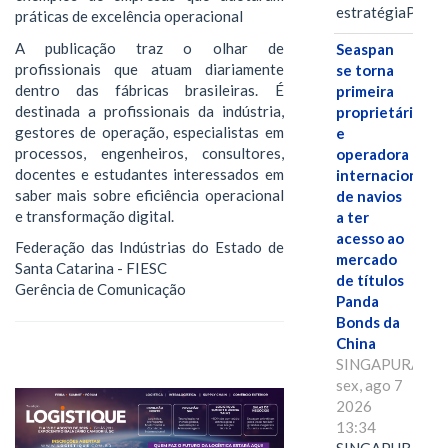
estratégiaPOR
práticas de excelência operacional
A publicação traz o olhar de
Seaspan
profissionais que atuam diariamente
se torna
dentro das fábricas brasileiras. É
primeira
destinada a profissionais da indústria,
proprietária
gestores de operação, especialistas em
e
processos, engenheiros, consultores,
operadora
docentes e estudantes interessados em
internacional
saber mais sobre eficiência operacional
de navios
e transformação digital.
a ter
acesso ao
Federação das Indústrias do Estado de
mercado
Santa Catarina - FIESC
de títulos
Gerência de Comunicação
Panda
Bonds da
China
SINGAPURA,
sex, ago 7
2026
13:34