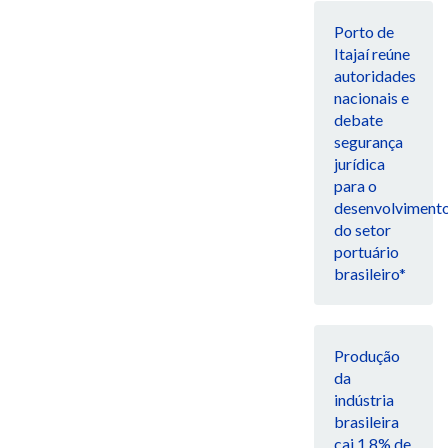
Porto de
Itajaí reúne
autoridades
nacionais e
debate
segurança
jurídica
para o
desenvolviment
do setor
portuário
brasileiro*
Produção
da
indústria
brasileira
cai 1,8% de