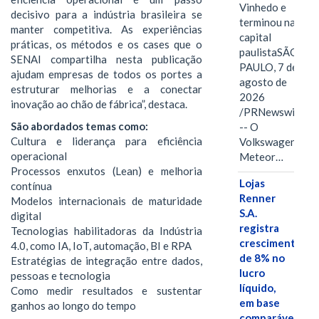
Vinhedo e
decisivo para a indústria brasileira se
terminou na
manter competitiva. As experiências
capital
práticas, os métodos e os cases que o
paulistaSÃO
SENAI compartilha nesta publicação
PAULO, 7 de
ajudam empresas de todos os portes a
agosto de
estruturar melhorias e a conectar
2026
inovação ao chão de fábrica”, destaca.
/PRNewswire/
São abordados temas como:
-- O
Cultura e liderança para eficiência
Volkswagen
operacional
Meteor…
Processos enxutos (Lean) e melhoria
Lojas
contínua
Renner
Modelos internacionais de maturidade
S.A.
digital
registra
Tecnologias habilitadoras da Indústria
crescimento
4.0, como IA, IoT, automação, BI e RPA
de 8% no
Estratégias de integração entre dados,
lucro
pessoas e tecnologia
líquido,
Como medir resultados e sustentar
em base
ganhos ao longo do tempo
comparável,