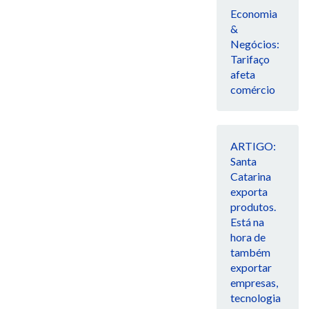
Economia
&
Negócios:
Tarifaço
afeta
comércio
ARTIGO:
Santa
Catarina
exporta
produtos.
Está na
hora de
também
exportar
empresas,
tecnologia