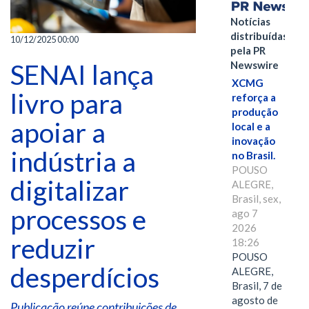
Notícias
distribuídas
10/12/2025 00:00
pela PR
SENAI lança
Newswire
XCMG
livro para
reforça a
produção
apoiar a
local e a
inovação
indústria a
no Brasil.
POUSO
digitalizar
ALEGRE,
Brasil, sex,
processos e
ago 7
2026
reduzir
18:26
POUSO
desperdícios
ALEGRE,
Brasil, 7 de
agosto de
Publicação reúne contribuições de