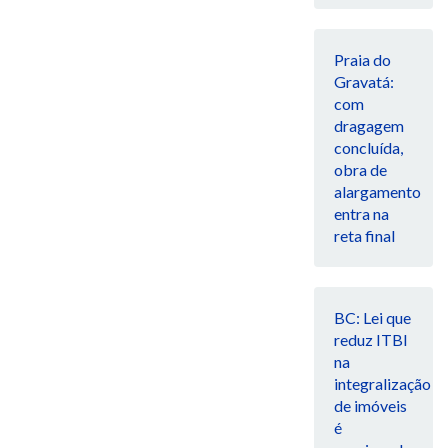
Praia do
Gravatá:
com
dragagem
concluída,
obra de
alargamento
entra na
reta final
BC: Lei que
reduz ITBI
na
integralização
de imóveis
é