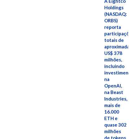
A Eightco
Holdings
(NASDAQ:
ORBS)
reporta
participações
totais de
aproximadamen
US$ 378
milhões,
incluindo
investimentos
na
OpenAI,
na Beast
Industries,
mais de
16.000
ETH e
quase 302
milhões
de tokens