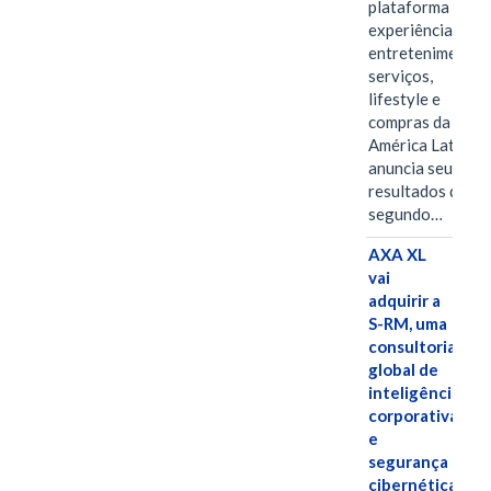
plataforma de
experiências,
entretenimento,
serviços,
lifestyle e
compras da
América Latina
anuncia seus
resultados do
segundo…
AXA XL
vai
adquirir a
S-RM, uma
consultoria
global de
inteligência
corporativa
e
segurança
cibernética