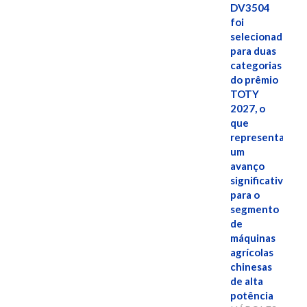
DV3504
foi
selecionado
para duas
categorias
do prêmio
TOTY
2027, o
que
representa
um
avanço
significativo
para o
segmento
de
máquinas
agrícolas
chinesas
de alta
potência