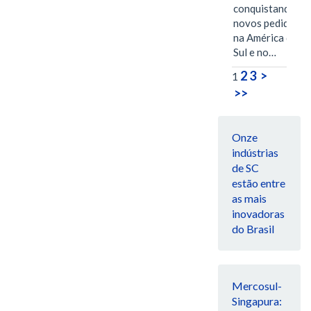
conquistando
novos pedidos
na América do
Sul e no…
2
3
>
1
>>
Onze
indústrias
de SC
estão entre
as mais
inovadoras
do Brasil
Mercosul-
Singapura: