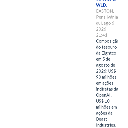
WLD.
EASTON,
Pensilvânia,
qui, ago 6
2026
21:41
Composição
do tesouro
da Eightco
em 5 de
agosto de
2026: US$
90 milhões
em ações
indiretas da
OpenAI,
US$ 18
milhões em
ações da
Beast
Industries,