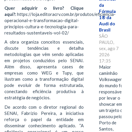
da
Quer adquirir o livro? Clique
Fórmula
aqui?:
https://loja.editoracrv.com.br/produtos/eficiencia-
1® da
operacional-e-transformacao-digital-
Audi do
principios-cultura-e-tecnologia-para-
Brasil
resultados-sustentaveis-vol-02/
SÃO
A obra organiza conceitos essenciais,
PAULO,
discute tendências e detalha
sex, ago 7
metodologias que vêm sendo aplicadas
2026
em projetos conduzidos pelo SENAI.
17:35
Além disso, apresenta cases de
Maior
empresas como WEG e Tupy, que
caminhão
ilustram como a transformação digital
Volkswagen
pode evoluir de forma estruturada,
do mundo foi
conectando eficiência produtiva à
responsável
estratégia de negócios.
por levar o
showcar em
De acordo com o diretor regional do
um trajeto que
SENAI, Fabrízio Pereira, a iniciativa
passou pelo
reforça o papel da entidade em
Porto de
disseminar conhecimento aplicado. “A
Santos,
eficiência operacional é um passo