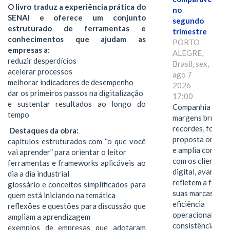
O livro traduz a experiência prática do
no
SENAI e oferece um conjunto
segundo
estruturado de ferramentas e
trimestre
conhecimentos que ajudam as
PORTO
empresas a:
ALEGRE,
reduzir desperdícios
Brasil, sex,
acelerar processos
ago 7
melhorar indicadores de desempenho
2026
dar os primeiros passos na digitalização
17:00
e sustentar resultados ao longo do
Companhia alcan
tempo
margens brutas
recordes, fortal
Destaques da obra:
proposta omnica
capítulos estruturados com “o que você
e amplia conexã
vai aprender” para orientar o leitor
com os clientes 
ferramentas e frameworks aplicáveis ao
digital, avanços 
dia a dia industrial
refletem a força 
glossário e conceitos simplificados para
suas marcas, a
quem está iniciando na temática
eficiência
reflexões e questões para discussão que
operacional e a
ampliam a aprendizagem
consistência de 
exemplos de empresas que adotaram