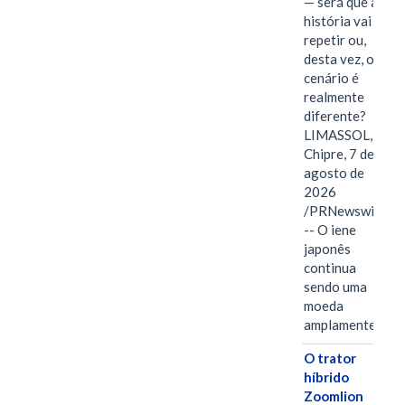
— será que a
história vai se
repetir ou,
desta vez, o
cenário é
realmente
diferente?
LIMASSOL,
Chipre, 7 de
agosto de
2026
/PRNewswire/
-- O iene
japonês
continua
sendo uma
moeda
amplamente…
O trator
híbrido
Zoomlion