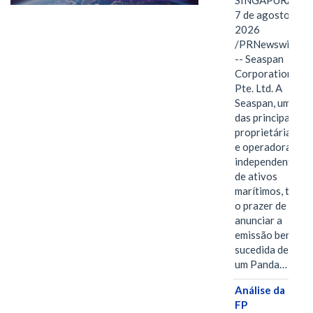
SINGAPURA,
7 de agosto de
2026
/PRNewswire/
-- Seaspan
Corporation
Pte. Ltd. A
Seaspan, uma
das principais
proprietárias
e operadoras
independentes
de ativos
marítimos, tem
o prazer de
anunciar a
emissão bem-
sucedida de
um Panda…
Análise da
FP