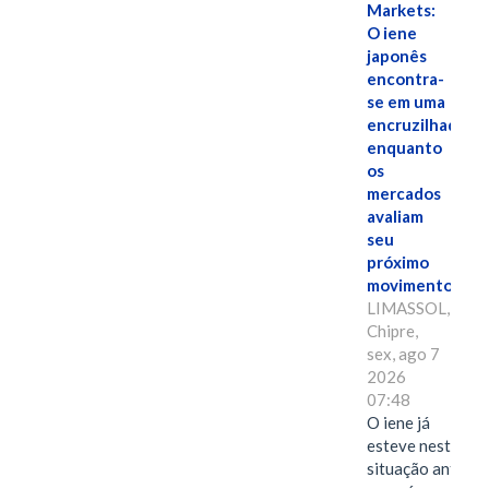
Markets:
O iene
japonês
encontra-
se em uma
encruzilhada
enquanto
os
mercados
avaliam
seu
próximo
movimento.
LIMASSOL,
Chipre,
sex, ago 7
2026
07:48
O iene já
esteve nesta
situação antes