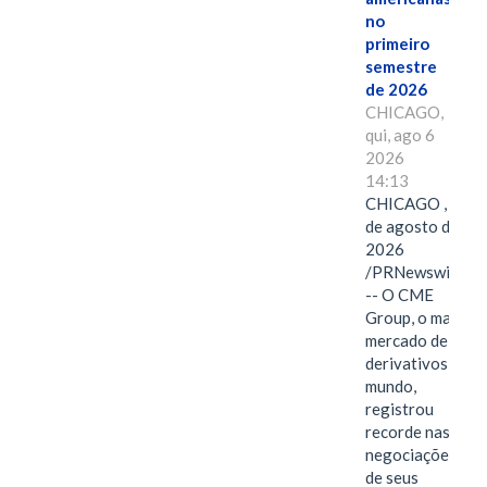
no
primeiro
semestre
de 2026
CHICAGO,
qui, ago 6
2026
14:13
CHICAGO , 6
de agosto de
2026
/PRNewswire/
-- O CME
Group, o maior
mercado de
derivativos do
mundo,
registrou
recorde nas
negociações
de seus