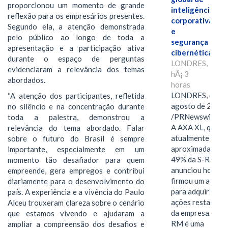
proporcionou um momento de grande
inteligência
reflexão para os empresários presentes.
corporativa
Segundo ela, a atenção demonstrada
e
pelo público ao longo de toda a
segurança
apresentação e a participação ativa
cibernética
durante o espaço de perguntas
LONDRES,
evidenciaram a relevância dos temas
hÃ¡ 3
abordados.
horas
LONDRES, 6 de
“A atenção dos participantes, refletida
agosto de 2026
no silêncio e na concentração durante
/PRNewswire/ -
toda a palestra, demonstrou a
A AXA XL, que
relevância do tema abordado. Falar
atualmente deté
sobre o futuro do Brasil é sempre
aproximadament
importante, especialmente em um
49% da S-RM,
momento tão desafiador para quem
anunciou hoje qu
empreende, gera empregos e contribui
firmou um acord
diariamente para o desenvolvimento do
para adquirir as
país. A experiência e a vivência do Paulo
ações restantes
Alceu trouxeram clareza sobre o cenário
da empresa. A S-
que estamos vivendo e ajudaram a
RM é uma
ampliar a compreensão dos desafios e