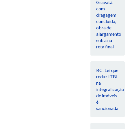
Gravatá:
com
dragagem
concluída,
obra de
alargamento
entra na
reta final
BC: Lei que
reduz ITBI
na
integralização
de imóveis
é
sancionada