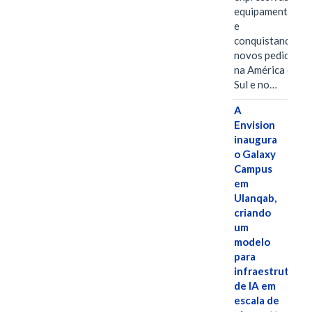
equipamentos
e
conquistando
novos pedidos
na América do
Sul e no…
A
Envision
inaugura
o Galaxy
Campus
em
Ulanqab,
criando
um
modelo
para
infraestrutura
de IA em
escala de