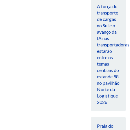
A força do
transporte
de cargas
no Sul e o
avanço da
IA nas
transportadoras
estarão
entre os
temas
centrais do
estande 98
no pavilhão
Norte da
Logistique
2026
Praia do