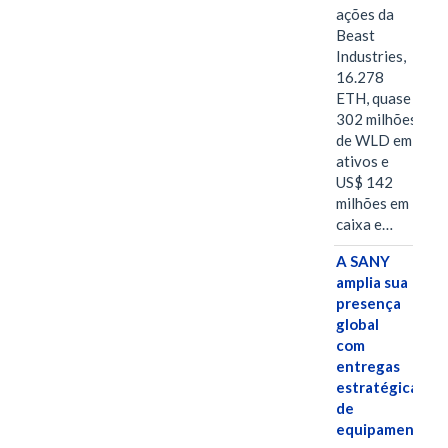
ações da
Beast
Industries,
16.278
ETH, quase
302 milhões
de WLD em
ativos e
US$ 142
milhões em
caixa e…
A SANY
amplia sua
presença
global
com
entregas
estratégicas
de
equipamentos