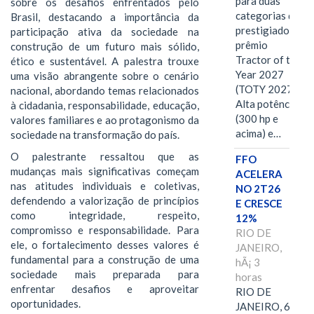
para duas
sobre os desafios enfrentados pelo
categorias do
Brasil, destacando a importância da
prestigiado
participação ativa da sociedade na
prêmio
construção de um futuro mais sólido,
Tractor of the
ético e sustentável. A palestra trouxe
Year 2027
uma visão abrangente sobre o cenário
(TOTY 2027:
nacional, abordando temas relacionados
Alta potência
à cidadania, responsabilidade, educação,
(300 hp e
valores familiares e ao protagonismo da
acima) e…
sociedade na transformação do país.
O palestrante ressaltou que as
FFO
mudanças mais significativas começam
ACELERA
nas atitudes individuais e coletivas,
NO 2T26
defendendo a valorização de princípios
E CRESCE
como integridade, respeito,
12%
compromisso e responsabilidade. Para
RIO DE
ele, o fortalecimento desses valores é
JANEIRO,
fundamental para a construção de uma
hÃ¡ 3
sociedade mais preparada para
horas
enfrentar desafios e aproveitar
RIO DE
oportunidades.
JANEIRO, 6 de