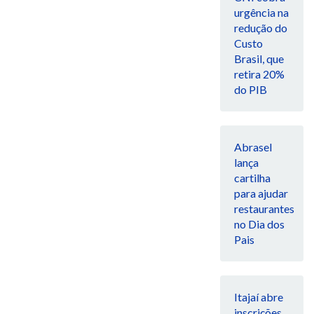
urgência na
redução do
Custo
Brasil, que
retira 20%
do PIB
Abrasel
lança
cartilha
para ajudar
restaurantes
no Dia dos
Pais
Itajaí abre
inscrições