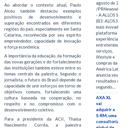
agosto de 2026
Ao abordar o contexto atual, Paulo
/PRNewswire/ -
Alceu também destacou exemplos
- A ALLOS S.A.
positivos de desenvolvimento e
(B3: ALOS3), a
superação encontrados em diferentes
mais inovadora
regiões do país, especialmente em Santa
plataforma de
Catarina, reconhecida por seu espírito
experiências,
empreendedor, capacidade de inovação
entretenimento,
e força econômica.
serviços,
A importância da educação, da formação
lifestyle e
das novas gerações e do fortalecimento
compras da
das instituições também esteve entre os
América Latina
temas centrais da palestra. Segundo o
anuncia seus
jornalista, o futuro do Brasil depende da
resultados do
capacidade de unir esforços em torno de
segundo…
objetivos comuns, fortalecendo uma
AXA XL
cultura baseada na cooperação, no
vai
respeito e no compromisso com o
adquirir a
desenvolvimento coletivo.
S-RM, uma
Para a presidente da ACII, Thaisa
consultoria
Nascimento Corrêa, a palestra
global de