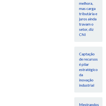
melhora,
mas carga
tributária e
juros ainda
travam o
setor, diz
CNI
Captação
de recursos
é pilar
estratégico
da
inovação
industrial
Mestrandos