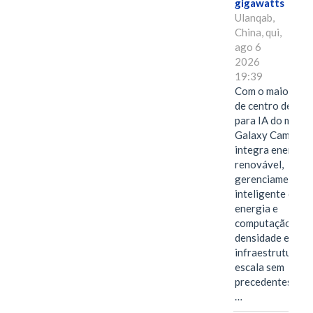
gigawatts
Ulanqab,
China, qui,
ago 6
2026
19:39
Com o maior edif
de centro de dad
para IA do mundo
Galaxy Campus
integra energia
renovável,
gerenciamento
inteligente de
energia e
computação de a
densidade em um
infraestrutura d
escala sem
precedentes.Ula
…