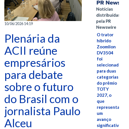
Notícias
distribuídas
pela PR
10/06/2026 14:19
Newswire
Plenária da
O trator
híbrido
ACII reúne
Zoomlion
DV3504
empresários
foi
selecionado
para debate
para duas
categorias
sobre o futuro
do prêmio
TOTY
do Brasil com o
2027, o
que
jornalista Paulo
representa
um
Alceu
avanço
significativo