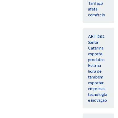
Tarifaço
afeta
comércio
ARTIGO:
Santa
Catarina
exporta
produtos.
Está na
hora de
também
exportar
empresas,
tecnologia
e inovação