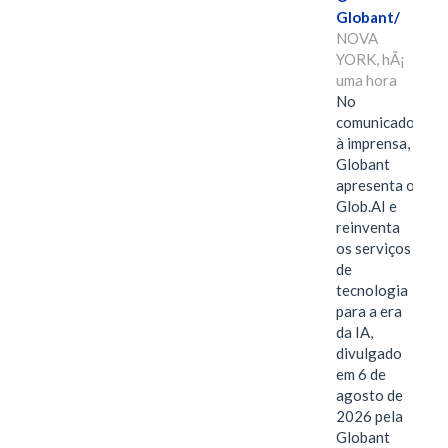
Globant/
NOVA
YORK, hÃ¡
uma hora
No
comunicado
à imprensa,
Globant
apresenta o
Glob.AI e
reinventa
os serviços
de
tecnologia
para a era
da IA,
divulgado
em 6 de
agosto de
2026 pela
Globant