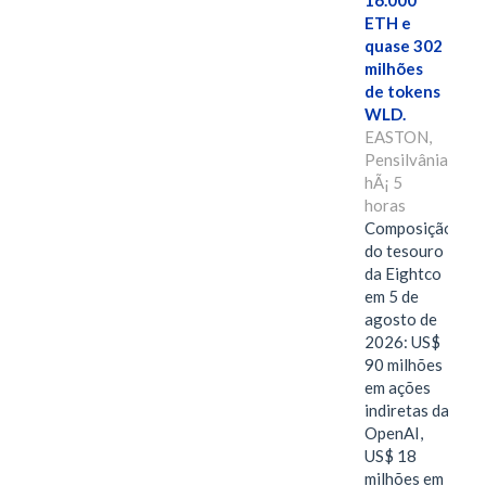
16.000
ETH e
quase 302
milhões
de tokens
WLD.
EASTON,
Pensilvânia,
hÃ¡ 5
horas
Composição
do tesouro
da Eightco
em 5 de
agosto de
2026: US$
90 milhões
em ações
indiretas da
OpenAI,
US$ 18
milhões em