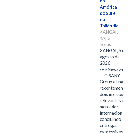
na
América
do Sul e
na
Tailândia
XANGAI,
hÃ¡ 5
horas
XANGAI, 6 de
agosto de
2026
/PRNewswire/
-- O SANY
Group atingiu
recentemente
dois marcos
relevantes em
mercados
internacionais,
concluindo
entregas
expressivas de