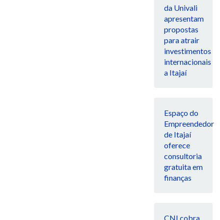
da Univali
apresentam
propostas
para atrair
investimentos
internacionais
a Itajaí
Espaço do
Empreendedor
de Itajaí
oferece
consultoria
gratuita em
finanças
CNI cobra