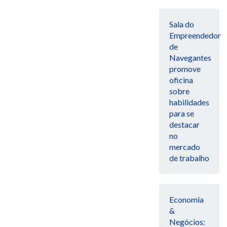
Sala do
Empreendedor
de
Navegantes
promove
oficina
sobre
habilidades
para se
destacar
no
mercado
de trabalho
Economia
&
Negócios: