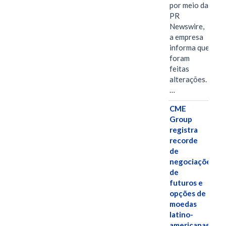
por meio da
PR
Newswire,
a empresa
informa que
foram
feitas
alterações.
…
CME
Group
registra
recorde
de
negociações
de
futuros e
opções de
moedas
latino-
americanas