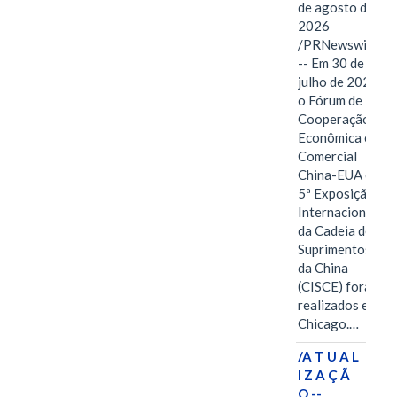
de agosto de
2026
/PRNewswire/
-- Em 30 de
julho de 2026,
o Fórum de
Cooperação
Econômica e
Comercial
China-EUA e a
5ª Exposição
Internacional
da Cadeia de
Suprimentos
da China
(CISCE) foram
realizados em
Chicago.…
/A T U A L
I Z A Ç Ã
O --