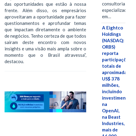
consultoria
das oportunidades que estão à nossa
especializada
frente. Além disso, os empresários
em…
aproveitaram a oportunidade para fazer
questionamentos e aprofundar temas
A Eightco
que impactam diretamente o ambiente
Holdings
de negócios. Tenho certeza de que todos
(NASDAQ:
sairam deste encontro com novos
ORBS)
insights e uma visão mais ampla sobre o
reporta
momento que o Brasil atravessa”,
participações
destacou.
totais de
aproximadamen
US$ 378
milhões,
incluindo
investimentos
na
OpenAI,
na Beast
Industries,
mais de