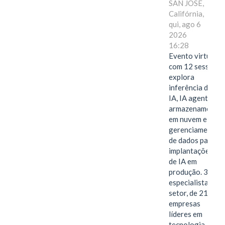
SAN JOSE,
Califórnia,
qui, ago 6
2026
16:28
Evento virtual
com 12 sessões
explora
inferência de
IA, IA agentiva,
armazenamento
em nuvem e
gerenciamento
de dados para
implantações
de IA em
produção. 38
especialistas do
setor, de 21
empresas
líderes em
tecnologia,