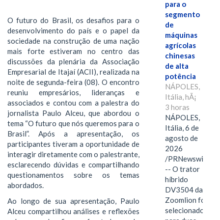
para o
segmento
O futuro do Brasil, os desafios para o
de
desenvolvimento do país e o papel da
máquinas
sociedade na construção de uma nação
agrícolas
mais forte estiveram no centro das
chinesas
discussões da plenária da Associação
de alta
Empresarial de Itajaí (ACII), realizada na
potência
noite de segunda-feira (08). O encontro
NÁPOLES,
reuniu empresários, lideranças e
Itália, hÃ¡
associados e contou com a palestra do
3 horas
jornalista Paulo Alceu, que abordou o
NÁPOLES,
tema “O futuro que nós queremos para o
Itália, 6 de
Brasil”. Após a apresentação, os
agosto de
participantes tiveram a oportunidade de
2026
interagir diretamente com o palestrante,
/PRNewswire/
esclarecendo dúvidas e compartilhando
-- O trator
questionamentos sobre os temas
híbrido
abordados.
DV3504 da
Zoomlion foi
Ao longo de sua apresentação, Paulo
selecionado
Alceu compartilhou análises e reflexões