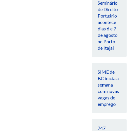
Seminário
de Direito
Portuário
acontece
dias 6 e 7
de agosto
no Porto
de Itajaí
SIME de
BC inicia a
semana
com novas
vagas de
emprego
747