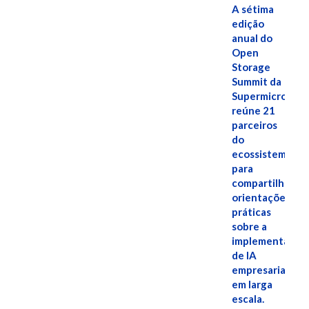
A sétima
edição
anual do
Open
Storage
Summit da
Supermicro
reúne 21
parceiros
do
ecossistema
para
compartilhar
orientações
práticas
sobre a
implementação
de IA
empresarial
em larga
escala.