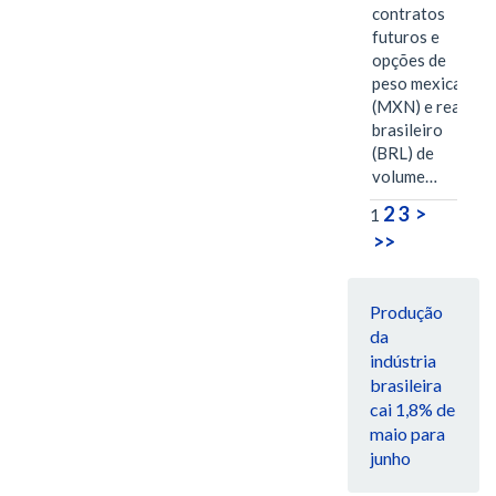
contratos
futuros e
opções de
peso mexicano
(MXN) e real
brasileiro
(BRL) de
volume…
2
3
>
1
>>
Produção
da
indústria
brasileira
cai 1,8% de
maio para
junho