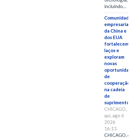
incluindo…
Comunidades
empresariais
da China e
dos EUA
fortalecem
laços e
exploram
novas
oportunidades
de
cooperação
na cadeia
de
suprimentos.
CHICAGO,
qui, ago 6
2026
16:13
CHICAGO, 6