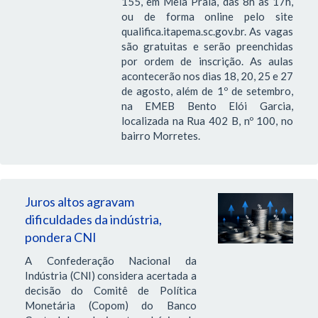
155, em Meia Praia, das 8h às 17h,
ou de forma online pelo site
qualifica.itapema.sc.gov.br. As vagas
são gratuitas e serão preenchidas
por ordem de inscrição. As aulas
acontecerão nos dias 18, 20, 25 e 27
de agosto, além de 1º de setembro,
na EMEB Bento Elói Garcia,
localizada na Rua 402 B, nº 100, no
bairro Morretes.
Juros altos agravam
dificuldades da indústria,
pondera CNI
A Confederação Nacional da
Indústria (CNI) considera acertada a
decisão do Comitê de Política
Monetária (Copom) do Banco