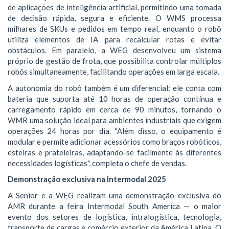
de aplicações de inteligência artificial, permitindo uma tomada
de decisão rápida, segura e eficiente. O WMS processa
milhares de SKUs e pedidos em tempo real, enquanto o robô
utiliza elementos de IA para recalcular rotas e evitar
obstáculos. Em paralelo, a WEG desenvolveu um sistema
próprio de gestão de frota, que possibilita controlar múltiplos
robôs simultaneamente, facilitando operações em larga escala.
A autonomia do robô também é um diferencial: ele conta com
bateria que suporta até 10 horas de operação contínua e
carregamento rápido em cerca de 90 minutos, tornando o
WMR uma solução ideal para ambientes industriais que exigem
operações 24 horas por dia. “Além disso, o equipamento é
modular e permite adicionar acessórios como braços robóticos,
esteiras e prateleiras, adaptando-se facilmente às diferentes
necessidades logísticas", completa o chefe de vendas.
Demonstração exclusiva na Intermodal 2025
A Senior e a WEG realizam uma demonstração exclusiva do
AMR durante a feira Intermodal South America — o maior
evento dos setores de logística, intralogística, tecnologia,
transporte de cargas e comércio exterior da América Latina. O