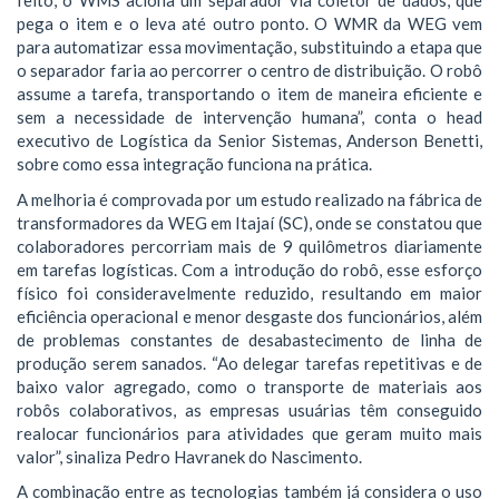
feito, o WMS aciona um separador via coletor de dados, que
pega o item e o leva até outro ponto. O WMR da WEG vem
para automatizar essa movimentação, substituindo a etapa que
o separador faria ao percorrer o centro de distribuição. O robô
assume a tarefa, transportando o item de maneira eficiente e
sem a necessidade de intervenção humana”, conta o head
executivo de Logística da Senior Sistemas, Anderson Benetti,
sobre como essa integração funciona na prática.
A melhoria é comprovada por um estudo realizado na fábrica de
transformadores da WEG em Itajaí (SC), onde se constatou que
colaboradores percorriam mais de 9 quilômetros diariamente
em tarefas logísticas. Com a introdução do robô, esse esforço
físico foi consideravelmente reduzido, resultando em maior
eficiência operacional e menor desgaste dos funcionários, além
de problemas constantes de desabastecimento de linha de
produção serem sanados. “Ao delegar tarefas repetitivas e de
baixo valor agregado, como o transporte de materiais aos
robôs colaborativos, as empresas usuárias têm conseguido
realocar funcionários para atividades que geram muito mais
valor”, sinaliza Pedro Havranek do Nascimento.
A combinação entre as tecnologias também já considera o uso