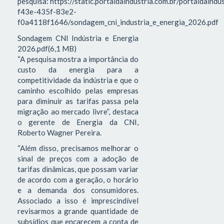
pesquisa: https://static.portaldaindustria.com.br/portaldaind
f43e-435f-83e2-
f0a4118f1646/sondagem_cni_industria_e_energia_2026.pdf
Sondagem CNI Indústria e Energia
2026.pdf(6,1 MB)
“A pesquisa mostra a importância do
custo da energia para a
competitividade da indústria e que o
caminho escolhido pelas empresas
para diminuir as tarifas passa pela
migração ao mercado livre”, destaca
o gerente de Energia da CNI,
Roberto Wagner Pereira.
“Além disso, precisamos melhorar o
sinal de preços com a adoção de
tarifas dinâmicas, que possam variar
de acordo com a geração, o horário
e a demanda dos consumidores.
Associado a isso é imprescindível
revisarmos a grande quantidade de
subsídios que encarecem a conta de