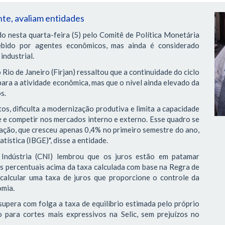
nte, avaliam entidades
do nesta quarta-feira (5) pelo Comitê de Política Monetária
ebido por agentes econômicos, mas ainda é considerado
industrial.
Rio de Janeiro (Firjan) ressaltou que a continuidade do ciclo
para a atividade econômica, mas que o nível ainda elevado da
s.
os, dificulta a modernização produtiva e limita a capacidade
e e competir nos mercados interno e externo. Esse quadro se
ação, que cresceu apenas 0,4% no primeiro semestre do ano,
tística (IBGE)", disse a entidade.
Indústria (CNI) lembrou que os juros estão em patamar
tos percentuais acima da taxa calculada com base na Regra de
 calcular uma taxa de juros que proporcione o controle da
omia.
supera com folga a taxa de equilíbrio estimada pelo próprio
 para cortes mais expressivos na Selic, sem prejuízos no