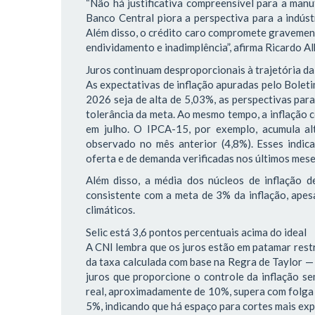
“Não há justificativa compreensível para a manu
Banco Central piora a perspectiva para a indústr
Além disso, o crédito caro compromete gravemente
endividamento e inadimplência”, afirma Ricardo Al
Juros continuam desproporcionais à trajetória da
As expectativas de inflação apuradas pelo Bole
2026 seja de alta de 5,03%, as perspectivas par
tolerância da meta. Ao mesmo tempo, a inflação 
em julho. O IPCA-15, por exemplo, acumula al
observado no mês anterior (4,8%). Esses indic
oferta e de demanda verificadas nos últimos mes
Além disso, a média dos núcleos de inflação 
consistente com a meta de 3% da inflação, apesa
climáticos.
Selic está 3,6 pontos percentuais acima do ideal
A CNI lembra que os juros estão em patamar restr
da taxa calculada com base na Regra de Taylor —
juros que proporcione o controle da inflação s
real, aproximadamente de 10%, supera com folga a
5%, indicando que há espaço para cortes mais expr