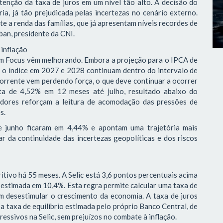
tenção da taxa de juros em um nível tão alto. A decisão do
ia, já tão prejudicada pelas incertezas no cenário externo.
 a renda das famílias, que já apresentam níveis recordes de
ban, presidente da CNI.
 inflação
tim Focus vêm melhorando. Embora a projeção para o IPCA de
a o índice em 2027 e 2028 continuam dentro do intervalo de
corrente vem perdendo força, o que deve continuar a ocorrer
ta de 4,52% em 12 meses até julho, resultado abaixo do
adores reforçam a leitura de acomodação das pressões de
es.
de junho ficaram em 4,44% e apontam uma trajetória mais
r da continuidade das incertezas geopolíticas e dos riscos
itivo há 55 meses. A Selic está 3,6 pontos percentuais acima
 estimada em 10,4%. Esta regra permite calcular uma taxa de
em desestimular o crescimento da economia. A taxa de juros
 taxa de equilíbrio estimada pelo próprio Banco Central, de
essivos na Selic, sem prejuízos no combate à inflação.