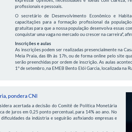
expressar opiniões, necessidades e ideias com clareza, re
profissionais e pessoais.
O secretário de Desenvolvimento Econômico e Habitaç
capacitações para a formação profissional da população
gratuitas para que a nossa população desenvolva essas com
conquistar uma vaga no mercado ou crescer na carreira", afi
Inscrições e aulas
As inscrições podem ser realizadas presencialmente na Casa
Meia Praia, das 8h às 17h, ou de forma online pelo site qua
serão preenchidas por ordem de inscrição. As aulas acontec
1º de setembro, na EMEB Bento Elói Garcia, localizada na Ru
tria, pondera CNI
sidera acertada a decisão do Comitê de Política Monetária
ica de juros em 0,25 ponto percentual, para 14% ao ano. No
dificuldades da indústria e seguirão asfixiando empresas e