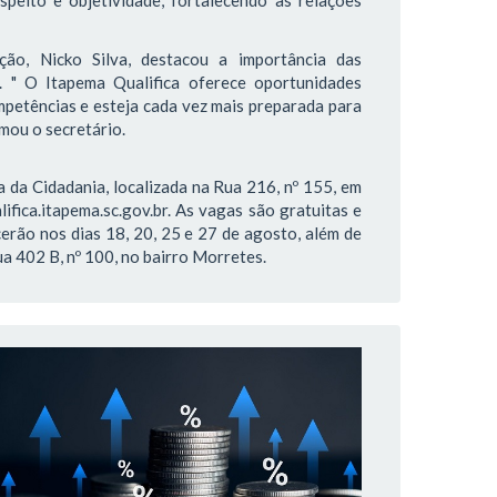
speito e objetividade, fortalecendo as relações
ão, Nicko Silva, destacou a importância das
. " O Itapema Qualifica oferece oportunidades
petências e esteja cada vez mais preparada para
rmou o secretário.
 da Cidadania, localizada na Rua 216, nº 155, em
lifica.itapema.sc.gov.br. As vagas são gratuitas e
erão nos dias 18, 20, 25 e 27 de agosto, além de
a 402 B, nº 100, no bairro Morretes.