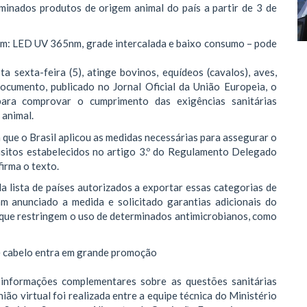
minados produtos de origem animal do país a partir de 3 de
im: LED UV 365nm, grade intercalada e baixo consumo – pode
a sexta-feira (5), atinge bovinos, equídeos (cavalos), aves,
documento, publicado no Jornal Oficial da União Europeia, o
para comprovar o cumprimento das exigências sanitárias
 animal.
ue o Brasil aplicou as medidas necessárias para assegurar o
isitos estabelecidos no artigo 3.º do Regulamento Delegado
irma o texto.
da lista de países autorizados a exportar essas categorias de
m anunciado a medida e solicitado garantias adicionais do
 que restringem o uso de determinados antimicrobianos, como
e cabelo entra em grande promoção
 informações complementares sobre as questões sanitárias
o virtual foi realizada entre a equipe técnica do Ministério