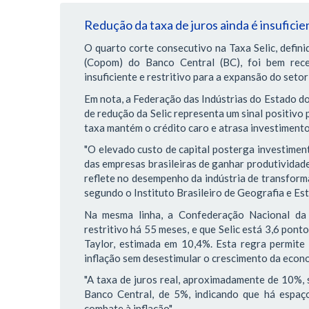
Redução da taxa de juros ainda é insuficie
O quarto corte consecutivo na Taxa Selic, defini
(Copom) do Banco Central (BC), foi bem rec
insuficiente e restritivo para a expansão do setor 
Em nota, a Federação das Indústrias do Estado do 
de redução da Selic representa um sinal positivo 
taxa mantém o crédito caro e atrasa investimento
"O elevado custo de capital posterga investiment
das empresas brasileiras de ganhar produtividad
reflete no desempenho da indústria de transform
segundo o Instituto Brasileiro de Geografia e Esta
Na mesma linha, a Confederação Nacional da 
restritivo há 55 meses, e que Selic está 3,6 pon
Taylor, estimada em 10,4%. Esta regra permite
inflação sem desestimular o crescimento da econ
"A taxa de juros real, aproximadamente de 10%, 
Banco Central, de 5%, indicando que há espaço
combate à inflação".