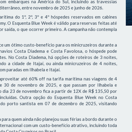
 com embarques na América do Sul, incluindo as travessias
editerrâneo, entre novembro de 2025 e junho de 2026.
rítima do 1º, 2º, 3º e 4º hóspedes reservados em cabines
omy. O Esquenta Blue Week é válido para reservas feitas até
or saída, o que ocorrer primeiro. A campanha não contempla
e um ótimo custo-benefício para os minicruzeiros durante a
 navios Costa Diadema e Costa Favolosa, o hóspede pode
tes. No Costa Diadema, há opções de roteiros de 3 noites,
o a cidade de Itajaí, ou ainda minicruzeiros de 4 noites,
om paradas em Ilhabela e Itajaí.
aproveitar até 60% off na tarifa marítima nas viagens de 4
 e 30 de novembro de 2025, e que passam por Ilhabela e
 dia 23 de novembro fica a partir de 12X de R$ 135,50 por
 incluídas. Outra opção do Esquenta Blue Week no Costa
i do porto santista em 07 de dezembro de 2025, visitando
para quem ainda não planejou suas férias a bordo durante o
ternacional com um custo-benefício atrativo, incluindo toda
l da Costa Cruzeiros no Brasil.