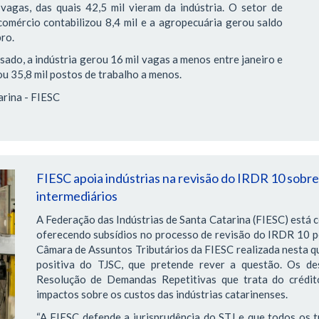
vagas, das quais 42,5 mil vieram da indústria. O setor de
comércio contabilizou 8,4 mil e a agropecuária gerou saldo
ro.
do, a indústria gerou 16 mil vagas a menos entre janeiro e
u 35,8 mil postos de trabalho a menos.
arina - FIESC
FIESC apoia indústrias na revisão do IRDR 10 sobr
intermediários
A Federação das Indústrias de Santa Catarina (FIESC) está 
oferecendo subsídios no processo de revisão do IRDR 10 pe
Câmara de Assuntos Tributários da FIESC realizada nesta qui
positiva do TJSC, que pretende rever a questão. Os de
Resolução de Demandas Repetitivas que trata do crédit
impactos sobre os custos das indústrias catarinenses.
“A FIESC defende a jurisprudência do STJ e que todos os 