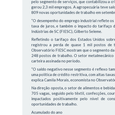
pelo segmento de serviços, que contabilizou a cr
gerou 2,3 mil empregos. A agropecuária teve sald
809 novas oportunidades de trabalho em setemb
“O desempenho do emprego industrial reflete os
taxa de juros, e também o impacto do tarifaço 
Indústrias de SC (FIESC), Gilberto Seleme.
Refletindo o tarifaço dos Estados Unidos sobr
registrou a perda de quase 1 mil postos de
Observatório FIESC mostram que o segmento da m
248 postos de trabalho. O setor metalmecânico
carteira assinada no período.
“O saldo negativo nesse segmento é reflexo tam
uma política de crédito restritiva, com altas taxa
explica Camila Morais, economista no Observató
Na direção oposta, o setor de alimentos e bebida
705 vagas, seguido pelo têxtil, confecções, co
impactados positivamente pelo nível de con
oportunidades de trabalho.
Acumulado do ano