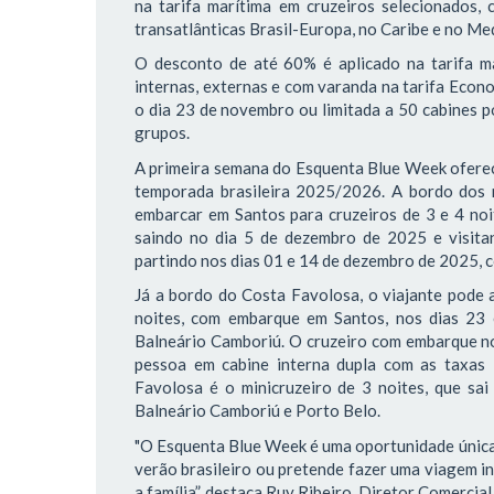
na tarifa marítima em cruzeiros selecionados,
transatlânticas Brasil-Europa, no Caribe e no M
O desconto de até 60% é aplicado na tarifa ma
internas, externas e com varanda na tarifa Econ
o dia 23 de novembro ou limitada a 50 cabines p
grupos.
A primeira semana do Esquenta Blue Week oferec
temporada brasileira 2025/2026. A bordo dos
embarcar em Santos para cruzeiros de 3 e 4 noi
saindo no dia 5 de dezembro de 2025 e visitand
partindo nos dias 01 e 14 de dezembro de 2025, c
Já a bordo do Costa Favolosa, o viajante pode 
noites, com embarque em Santos, nos dias 23
Balneário Camboriú. O cruzeiro com embarque no
pessoa em cabine interna dupla com as taxas
Favolosa é o minicruzeiro de 3 noites, que sa
Balneário Camboriú e Porto Belo.
"O Esquenta Blue Week é uma oportunidade única 
verão brasileiro ou pretende fazer uma viagem in
a família”, destaca Ruy Ribeiro, Diretor Comercia