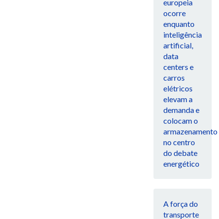
europeia
ocorre
enquanto
inteligência
artificial,
data
centers e
carros
elétricos
elevam a
demanda e
colocam o
armazenamento
no centro
do debate
energético
A força do
transporte