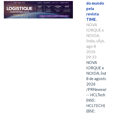
do mundo
pela
revista
TIME.
NOVA
IORQUE e
NOIDA,
Índia, sÃ¡b,
ago 8
2026
09:33
NOVA
IORQUE e
NOIDA, Índia,
8 de agosto de
2026
/PRNewswire/
-- HCLTech
(NSE:
HCLTECH)
(BSE: