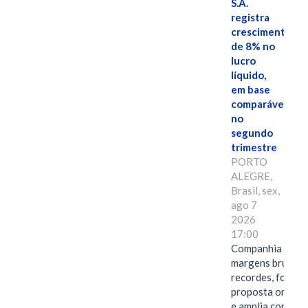
S.A.
registra
crescimento
de 8% no
lucro
líquido,
em base
comparável,
no
segundo
trimestre
PORTO
ALEGRE,
Brasil, sex,
ago 7
2026
17:00
Companhia alcan
margens brutas
recordes, fortal
proposta omnica
e amplia conexã