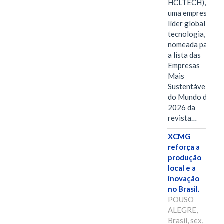
HCLTECH),
uma empresa
líder global em
tecnologia, foi
nomeada para
a lista das
Empresas
Mais
Sustentáveis
do Mundo de
2026 da
revista…
XCMG
reforça a
produção
local e a
inovação
no Brasil.
POUSO
ALEGRE,
Brasil, sex,