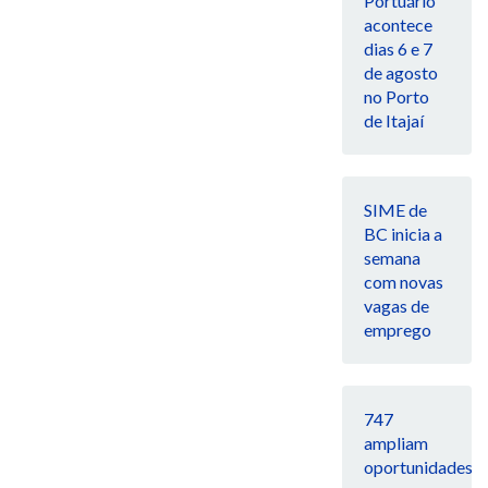
Portuário
acontece
dias 6 e 7
de agosto
no Porto
de Itajaí
SIME de
BC inicia a
semana
com novas
vagas de
emprego
747
ampliam
oportunidades