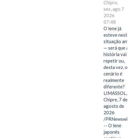
Chipre,
sex, ago 7
2026
07:48
O iene já
esteve nesta
situação antes
— será que a
história vai se
repetir ou,
desta vez, o
cenário é
realmente
diferente?
LIMASSOL,
Chipre, 7 de
agosto de
2026
/PRNewswire/
-- O iene
japonês