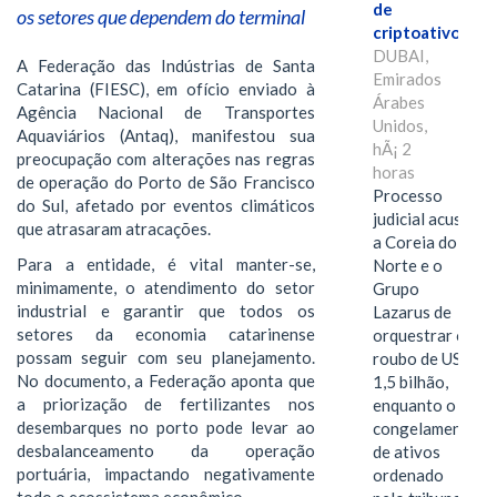
de
os setores que dependem do terminal
criptoativos
DUBAI,
A Federação das Indústrias de Santa
Emirados
Catarina (FIESC), em ofício enviado à
Árabes
Agência Nacional de Transportes
Unidos,
Aquaviários (Antaq), manifestou sua
hÃ¡ 2
preocupação com alterações nas regras
horas
de operação do Porto de São Francisco
Processo
do Sul, afetado por eventos climáticos
judicial acusa
que atrasaram atracações.
a Coreia do
Para a entidade, é vital manter-se,
Norte e o
minimamente, o atendimento do setor
Grupo
industrial e garantir que todos os
Lazarus de
setores da economia catarinense
orquestrar o
possam seguir com seu planejamento.
roubo de US$
No documento, a Federação aponta que
1,5 bilhão,
a priorização de fertilizantes nos
enquanto o
desembarques no porto pode levar ao
congelamento
desbalanceamento da operação
de ativos
portuária, impactando negativamente
ordenado
todo o ecossistema econômico.