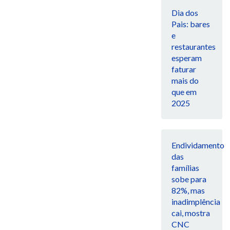
Dia dos
Pais: bares
e
restaurantes
esperam
faturar
mais do
que em
2025
Endividamento
das
famílias
sobe para
82%, mas
inadimplência
cai, mostra
CNC