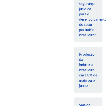
segurança
jurídica
para o
desenvolviment
do setor
portuário
brasileiro*
Produção
da
indústria
brasileira
cai 1,8% de
maio para
junho
Sala do