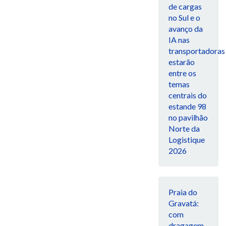
de cargas
no Sul e o
avanço da
IA nas
transportadoras
estarão
entre os
temas
centrais do
estande 98
no pavilhão
Norte da
Logistique
2026
Praia do
Gravatá:
com
dragagem