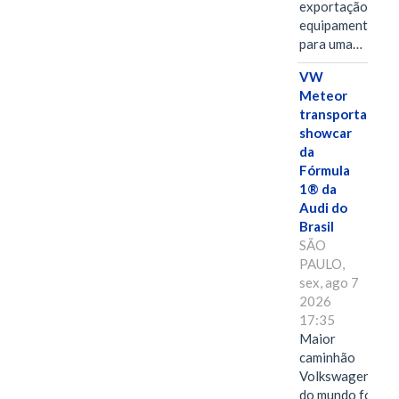
exportação de
equipamentos
para uma…
VW
Meteor
transporta
showcar
da
Fórmula
1® da
Audi do
Brasil
SÃO
PAULO,
sex, ago 7
2026
17:35
Maior
caminhão
Volkswagen
do mundo foi