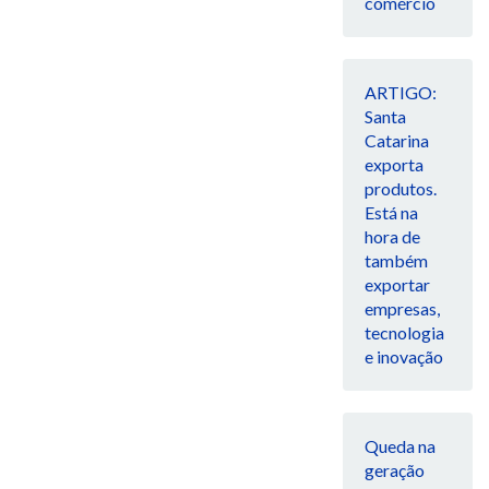
comércio
ARTIGO:
Santa
Catarina
exporta
produtos.
Está na
hora de
também
exportar
empresas,
tecnologia
e inovação
Queda na
geração