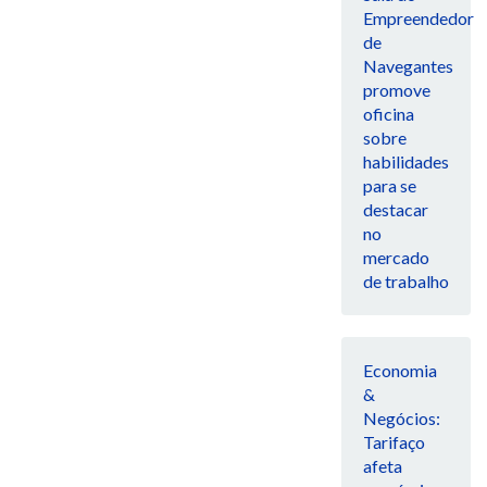
Empreendedor
de
Navegantes
promove
oficina
sobre
habilidades
para se
destacar
no
mercado
de trabalho
Economia
&
Negócios:
Tarifaço
afeta