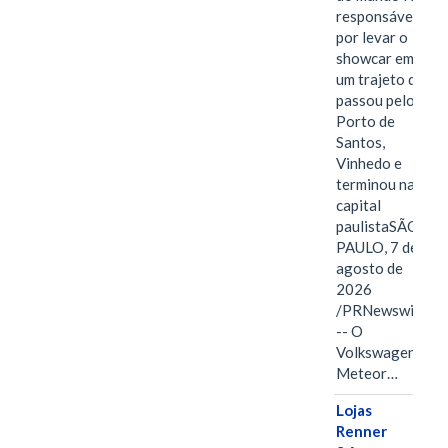
responsável
por levar o
showcar em
um trajeto que
passou pelo
Porto de
Santos,
Vinhedo e
terminou na
capital
paulistaSÃO
PAULO, 7 de
agosto de
2026
/PRNewswire/
-- O
Volkswagen
Meteor…
Lojas
Renner