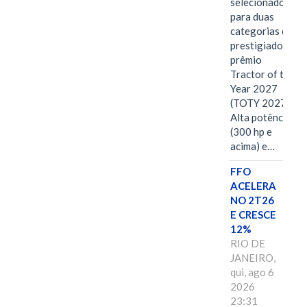
selecionado
para duas
categorias do
prestigiado
prêmio
Tractor of the
Year 2027
(TOTY 2027:
Alta potência
(300 hp e
acima) e…
FFO
ACELERA
NO 2T26
E CRESCE
12%
RIO DE
JANEIRO,
qui, ago 6
2026
23:31