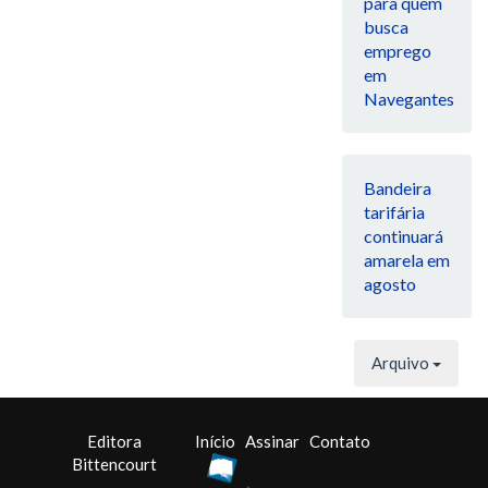
para quem
busca
emprego
em
Navegantes
Bandeira
tarifária
continuará
amarela em
agosto
Arquivo
Editora
Início
Assinar
Contato
Bittencourt