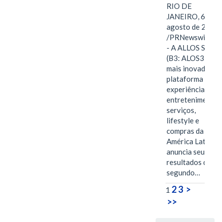
RIO DE
JANEIRO, 6 de
agosto de 2026
/PRNewswire/ -
- A ALLOS S.A.
(B3: ALOS3), a
mais inovadora
plataforma de
experiências,
entretenimento,
serviços,
lifestyle e
compras da
América Latina
anuncia seus
resultados do
segundo…
2
3
>
1
>>