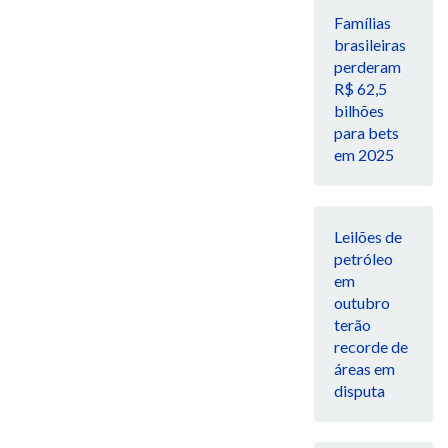
Famílias
brasileiras
perderam
R$ 62,5
bilhões
para bets
em 2025
Leilões de
petróleo
em
outubro
terão
recorde de
áreas em
disputa