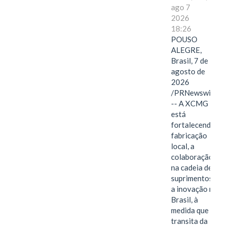
ago 7
2026
18:26
POUSO
ALEGRE,
Brasil, 7 de
agosto de
2026
/PRNewswire/
-- A XCMG
está
fortalecendo a
fabricação
local, a
colaboração
na cadeia de
suprimentos e
a inovação no
Brasil, à
medida que
transita da