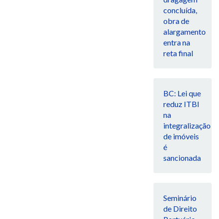
concluída,
obra de
alargamento
entra na
reta final
BC: Lei que
reduz ITBI
na
integralização
de imóveis
é
sancionada
Seminário
de Direito