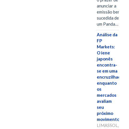
anunciar a
emissão bem-
sucedida de
um Panda…
Análise da
FP
Markets:
O iene
japonês
encontra-
se em uma
encruzilhada
enquanto
os
mercados
avaliam
seu
próximo
movimento.
LIMASSOL,