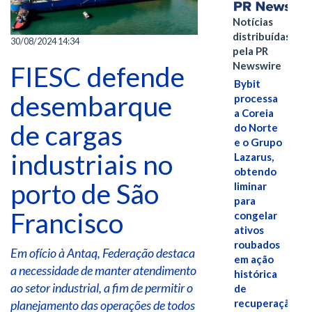
Notícias
distribuídas
30/08/2024 14:34
pela PR
Newswire
FIESC defende
Bybit
desembarque
processa
a Coreia
de cargas
do Norte
e o Grupo
industriais no
Lazarus,
obtendo
porto de São
liminar
para
Francisco
congelar
ativos
roubados
Em ofício à Antaq, Federação destaca
em ação
a necessidade de manter atendimento
histórica
ao setor industrial, a fim de permitir o
de
recuperação
planejamento das operações de todos