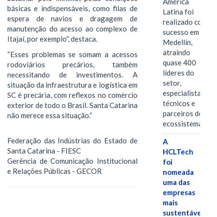
América
básicas e indispensáveis, como filas de
Latina foi
espera de navios e dragagem de
realizado com
manutenção do acesso ao complexo de
sucesso em
Itajaí, por exemplo”, destaca.
Medellín,
atraindo
“Esses problemas se somam a acessos
quase 400
rodoviários precários, também
líderes do
necessitando de investimentos. A
setor,
situação da infraestrutura e logística em
especialistas
SC é precária, com reflexos no comércio
técnicos e
exterior de todo o Brasil. Santa Catarina
parceiros do
não merece essa situação.”
ecossistema.…
Federação das Indústrias do Estado de
A
Santa Catarina - FIESC
HCLTech
Gerência de Comunicação Institucional
foi
e Relações Públicas - GECOR
nomeada
uma das
empresas
mais
sustentáveis