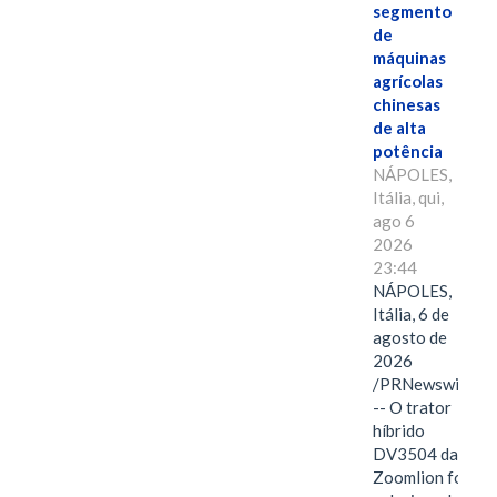
segmento
de
máquinas
agrícolas
chinesas
de alta
potência
NÁPOLES,
Itália, qui,
ago 6
2026
23:44
NÁPOLES,
Itália, 6 de
agosto de
2026
/PRNewswire/
-- O trator
híbrido
DV3504 da
Zoomlion foi