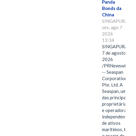
Panda
Bonds da
China
SINGAPURA,
sex, ago 7
2026
13:34
SINGAPURA,
7 de agosto de
2026
/PRNewswire/
-- Seaspan
Corporation
Pte. Ltd. A
Seaspan, uma
das principais
proprietárias
e operadoras
independentes
de ativos
marítimos, tem
o prazer de