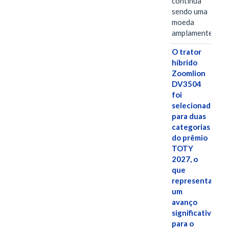
continua
sendo uma
moeda
amplamente…
O trator
híbrido
Zoomlion
DV3504
foi
selecionado
para duas
categorias
do prêmio
TOTY
2027, o
que
representa
um
avanço
significativo
para o