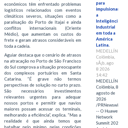
para
econômicos têm enfrentado problemas
impulsionar
logísticos relacionados com eventos
a
climáticos severos, situações como a
Inteligência
paralisação do Porto de Itajaí e ainda
Industrial
conflitos internacionais (Oriente
em toda a
Médio), que aumentam os custos do
América
frete e geram atrasos consideráveis em
Latina.
toda a cadeia.
MEDELLÍN,
Aguiar destaca que o cenário de atrasos
Colômbia,
na atracação no Porto de São Francisco
sÃ¡b, ago
do Sul comprova a situação preocupante
8 2026
dos complexos portuários em Santa
14:42
Catarina. “É grave não termos
MEDELLÍN,
perspectivas de solução no curto prazo.
Colômbia, 8 de
São necessários investimentos
agosto de
relevantes urgentes para adequar
2026
nossos portos e permitir que navios
/PRNewswire/
maiores possam acessar os terminais,
-- O Huawei
melhorando a eficiência”, explica. “Mas a
Network
realidade é que ainda temos que
Summit 2026
batalhar pelo mínimo, pelas condições