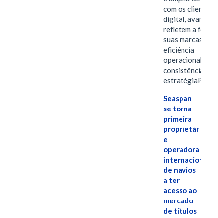
com os clientes 
digital, avanços 
refletem a força 
suas marcas, a
eficiência
operacional e a
consistência de 
estratégiaPOR
Seaspan
se torna
primeira
proprietária
e
operadora
internacional
de navios
a ter
acesso ao
mercado
de títulos