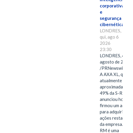
corporativa
e
segurança
cibernética
LONDRES,
qui, ago 6
2026
23:30
LONDRES, 6 de
agosto de 2026
/PRNewswire/ -
A AXA XL, que
atualmente deté
aproximadament
49% da S-RM,
anunciou hoje qu
firmou um acord
para adquirir as
ações restantes
da empresa. A S-
RM é uma