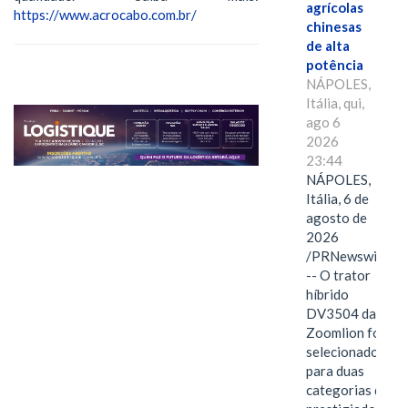
agrícolas
https://www.acrocabo.com.br/
chinesas
de alta
potência
NÁPOLES,
Itália, qui,
ago 6
2026
23:44
NÁPOLES,
Itália, 6 de
agosto de
2026
/PRNewswire/
-- O trator
híbrido
DV3504 da
Zoomlion foi
selecionado
para duas
categorias do