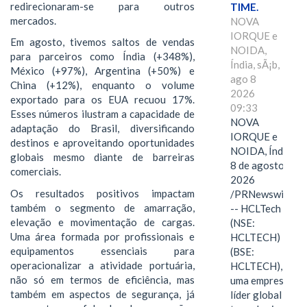
redirecionaram-se para outros
TIME.
mercados.
NOVA
IORQUE e
Em agosto, tivemos saltos de vendas
NOIDA,
para parceiros como Índia (+348%),
Índia, sÃ¡b,
México (+97%), Argentina (+50%) e
ago 8
China (+12%), enquanto o volume
2026
exportado para os EUA recuou 17%.
09:33
Esses números ilustram a capacidade de
NOVA
adaptação do Brasil, diversificando
IORQUE e
destinos e aproveitando oportunidades
NOIDA, Índia,
globais mesmo diante de barreiras
8 de agosto de
comerciais.
2026
Os resultados positivos impactam
/PRNewswire/
também o segmento de amarração,
-- HCLTech
elevação e movimentação de cargas.
(NSE:
Uma área formada por profissionais e
HCLTECH)
equipamentos essenciais para
(BSE:
operacionalizar a atividade portuária,
HCLTECH),
não só em termos de eficiência, mas
uma empresa
também em aspectos de segurança, já
líder global em