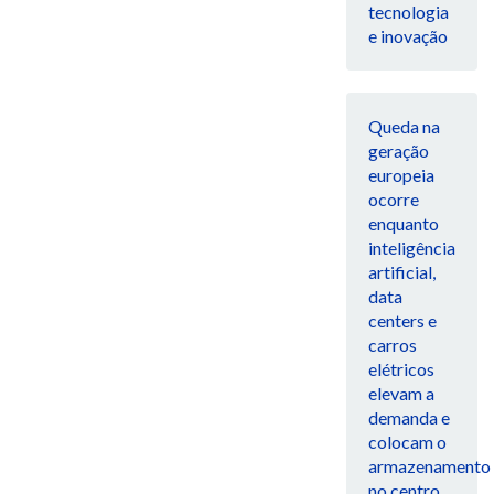
tecnologia
e inovação
Queda na
geração
europeia
ocorre
enquanto
inteligência
artificial,
data
centers e
carros
elétricos
elevam a
demanda e
colocam o
armazenamento
no centro