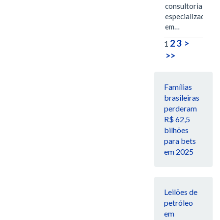
consultoria
especializada
em…
2
3
>
1
>>
Famílias
brasileiras
perderam
R$ 62,5
bilhões
para bets
em 2025
Leilões de
petróleo
em