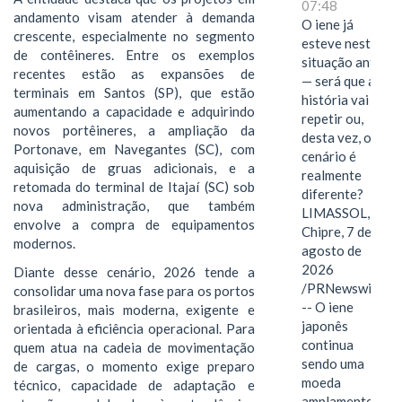
07:48
andamento visam atender à demanda
O iene já
crescente, especialmente no segmento
esteve nesta
de contêineres. Entre os exemplos
situação antes
recentes estão as expansões de
— será que a
terminais em Santos (SP), que estão
história vai se
aumentando a capacidade e adquirindo
repetir ou,
novos portêineres, a ampliação da
desta vez, o
Portonave, em Navegantes (SC), com
cenário é
aquisição de gruas adicionais, e a
realmente
retomada do terminal de Itajaí (SC) sob
diferente?
nova administração, que também
LIMASSOL,
envolve a compra de equipamentos
Chipre, 7 de
modernos.
agosto de
2026
Diante desse cenário, 2026 tende a
/PRNewswire/
consolidar uma nova fase para os portos
-- O iene
brasileiros, mais moderna, exigente e
japonês
orientada à eficiência operacional. Para
continua
quem atua na cadeia de movimentação
sendo uma
de cargas, o momento exige preparo
moeda
técnico, capacidade de adaptação e
amplamente…