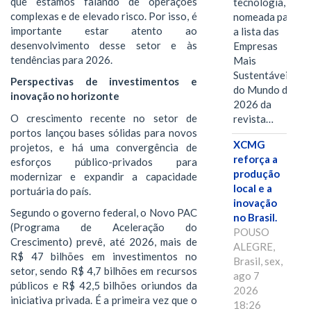
que estamos falando de operações
tecnologia, foi
complexas e de elevado risco. Por isso, é
nomeada para
importante estar atento ao
a lista das
desenvolvimento desse setor e às
Empresas
tendências para 2026.
Mais
Sustentáveis
Perspectivas de investimentos e
do Mundo de
inovação no horizonte
2026 da
O crescimento recente no setor de
revista…
portos lançou bases sólidas para novos
XCMG
projetos, e há uma convergência de
reforça a
esforços público-privados para
produção
modernizar e expandir a capacidade
local e a
portuária do país.
inovação
Segundo o governo federal, o Novo PAC
no Brasil.
(Programa de Aceleração do
POUSO
Crescimento) prevê, até 2026, mais de
ALEGRE,
R$ 47 bilhões em investimentos no
Brasil, sex,
setor, sendo R$ 4,7 bilhões em recursos
ago 7
públicos e R$ 42,5 bilhões oriundos da
2026
iniciativa privada. É a primeira vez que o
18:26