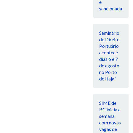
é
sancionada
Seminário
de Direito
Portuário
acontece
dias 6 e 7
de agosto
no Porto
de Itajaí
SIME de
BC inicia a
semana
com novas
vagas de