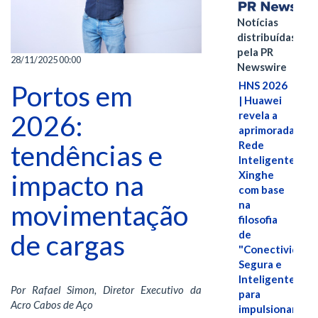
Notícias
distribuídas
pela PR
28/11/2025 00:00
Newswire
HNS 2026
Portos em
| Huawei
revela a
2026:
aprimorada
Rede
tendências e
Inteligente
Xinghe
impacto na
com base
na
movimentação
filosofia
de
de cargas
"Conectividade
Segura e
Inteligente"
Por Rafael Simon, Diretor Executivo da
para
Acro Cabos de Aço
impulsionar