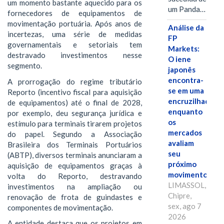
um momento bastante aquecido para os
um Panda…
fornecedores de equipamentos de
movimentação portuária. Após anos de
Análise da
incertezas, uma série de medidas
FP
governamentais e setoriais tem
Markets:
destravado investimentos nesse
O iene
segmento.
japonês
encontra-
A prorrogação do regime tributário
se em uma
Reporto (incentivo fiscal para aquisição
encruzilhada
de equipamentos) até o final de 2028,
enquanto
por exemplo, deu segurança jurídica e
os
estímulo para terminais tirarem projetos
mercados
do papel. Segundo a Associação
avaliam
Brasileira dos Terminais Portuários
seu
(ABTP), diversos terminais anunciaram a
próximo
aquisição de equipamentos graças à
movimento.
volta do Reporto, destravando
LIMASSOL,
investimentos na ampliação ou
Chipre,
renovação de frota de guindastes e
sex, ago 7
componentes de movimentação.
2026
A entidade destaca que os projetos em