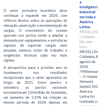
a
Inteligência
O setor portuário brasileiro deve
Industrial
continuar a expandir em 2026, com
em toda a
reflexos diretos sobre as operações de
América
elevação, amarração e movimentação de
Latina.
cargas. O crescimento do volume
MEDELLÍN,
operado nos portos tende a ampliar a
Colômbia,
demanda por equipamentos e estruturas
hÃ¡ uma
capazes de suportar cargas mais
hora
pesadas, maiores ciclos de trabalho e
MEDELLÍN,
exigências técnicas cada vez mais
Colômbia, 8 de
rígidas.
agosto de
2026
A perspectiva para o próximo ano se
/PRNewswire/
fundamenta nos resultados
-- O Huawei
excepcionais que o setor apresenta ao
Network
longo de 2025. Entre janeiro e
Summit 2026
setembro, os portos nacionais
América
movimentaram 1,04 bilhão de toneladas,
Latina foi
um aumento de 3,25% em relação ao
realizado com
mesmo período de 2024. Apenas em