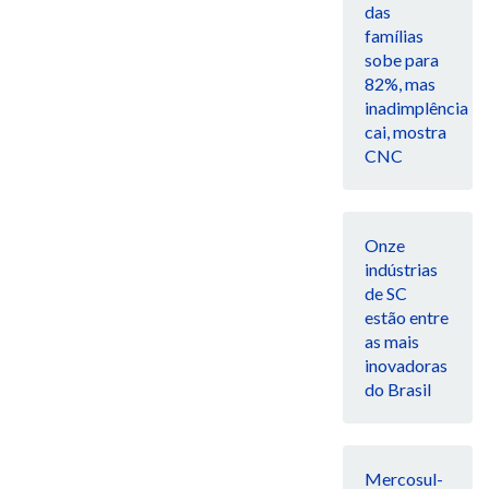
das
famílias
sobe para
82%, mas
inadimplência
cai, mostra
CNC
Onze
indústrias
de SC
estão entre
as mais
inovadoras
do Brasil
Mercosul-