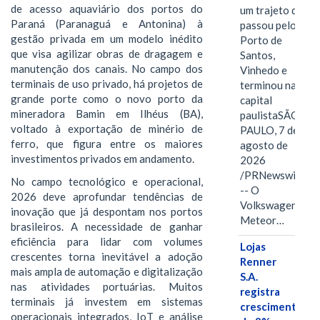
de acesso aquaviário dos portos do
um trajeto que
Paraná (Paranaguá e Antonina) à
passou pelo
gestão privada em um modelo inédito
Porto de
que visa agilizar obras de dragagem e
Santos,
manutenção dos canais. No campo dos
Vinhedo e
terminais de uso privado, há projetos de
terminou na
grande porte como o novo porto da
capital
mineradora Bamin em Ilhéus (BA),
paulistaSÃO
voltado à exportação de minério de
PAULO, 7 de
ferro, que figura entre os maiores
agosto de
investimentos privados em andamento.
2026
/PRNewswire/
No campo tecnológico e operacional,
-- O
2026 deve aprofundar tendências de
Volkswagen
inovação que já despontam nos portos
Meteor…
brasileiros. A necessidade de ganhar
eficiência para lidar com volumes
Lojas
crescentes torna inevitável a adoção
Renner
mais ampla de automação e digitalização
S.A.
nas atividades portuárias. Muitos
registra
terminais já investem em sistemas
crescimento
operacionais integrados, IoT e análise