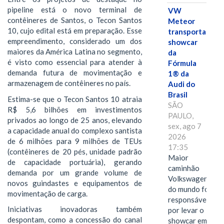
pipeline está o novo terminal de
VW
contêineres de Santos, o Tecon Santos
Meteor
10, cujo edital está em preparação. Esse
transporta
empreendimento, considerado um dos
showcar
maiores da América Latina no segmento,
da
é visto como essencial para atender à
Fórmula
demanda futura de movimentação e
1® da
armazenagem de contêineres no país.
Audi do
Brasil
Estima-se que o Tecon Santos 10 atraia
SÃO
R$ 5,6 bilhões em investimentos
PAULO,
privados ao longo de 25 anos, elevando
sex, ago 7
a capacidade anual do complexo santista
2026
de 6 milhões para 9 milhões de TEUs
17:35
(contêineres de 20 pés, unidade padrão
Maior
de capacidade portuária), gerando
caminhão
demanda por um grande volume de
Volkswagen
novos guindastes e equipamentos de
do mundo foi
movimentação de carga.
responsável
Iniciativas inovadoras também
por levar o
despontam, como a concessão do canal
showcar em