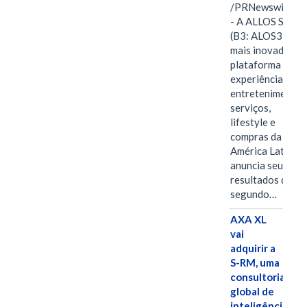
/PRNewswire/ -
- A ALLOS S.A.
(B3: ALOS3), a
mais inovadora
plataforma de
experiências,
entretenimento,
serviços,
lifestyle e
compras da
América Latina
anuncia seus
resultados do
segundo…
AXA XL
vai
adquirir a
S-RM, uma
consultoria
global de
inteligência