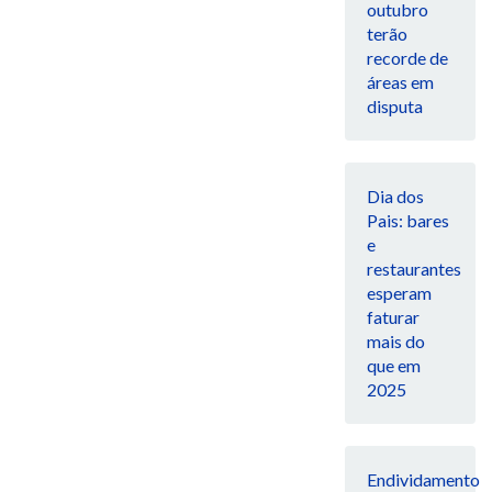
outubro
terão
recorde de
áreas em
disputa
Dia dos
Pais: bares
e
restaurantes
esperam
faturar
mais do
que em
2025
Endividamento