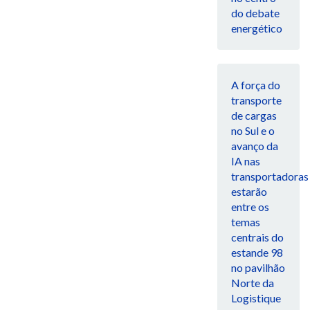
do debate
energético
A força do
transporte
de cargas
no Sul e o
avanço da
IA nas
transportadoras
estarão
entre os
temas
centrais do
estande 98
no pavilhão
Norte da
Logistique