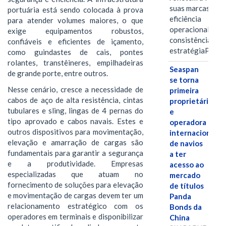
suas marcas, a
portuária está sendo colocada à prova
eficiência
para atender volumes maiores, o que
operacional e a
exige equipamentos robustos,
consistência de 
confiáveis e eficientes de içamento,
estratégiaPOR
como guindastes de cais, pontes
rolantes, transtêineres, empilhadeiras
Seaspan
de grande porte, entre outros.
se torna
Nesse cenário, cresce a necessidade de
primeira
cabos de aço de alta resistência, cintas
proprietária
tubulares e sling, lingas de 4 pernas do
e
tipo aprovado e cabos navais. Estes e
operadora
outros dispositivos para movimentação,
internacional
elevação e amarração de cargas são
de navios
fundamentais para garantir a segurança
a ter
e a produtividade. Empresas
acesso ao
especializadas que atuam no
mercado
fornecimento de soluções para elevação
de títulos
e movimentação de cargas devem ter um
Panda
relacionamento estratégico com os
Bonds da
operadores em terminais e disponibilizar
China