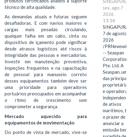
produtos certificados aliados a suporte
SINGAPURA,
técnico de alta qualidade.
sex, ago 7
2026
As demandas atuais e futuras seguem
13:34
desafiadoras. E com navios maiores e
SINGAPURA,
cargas mais pesadas circulando,
7 de agosto de
qualquer falha em um cabo, cinta ou
2026
dispositivo de içamento pode significar
/PRNewswire/
desde atrasos logísticos até riscos à
-- Seaspan
integridade das pessoas e mercadorias.
Corporation
Investir em manutenção preventiva,
Pte. Ltd. A
inspeções frequentes e na capacitação
Seaspan, uma
de pessoal para manuseio correto
das principais
desses equipamentos também deve ser
proprietárias
uma prioridade para operadores
e operadoras
portuários preocupados em acompanhar
independentes
o ritmo de crescimento sem
de ativos
comprometer a segurança.
marítimos, tem
Mercado aquecido para
o prazer de
equipamentos de movimentação
anunciar a
emissão bem-
Do ponto de vista de mercado, vive-se
sucedida de