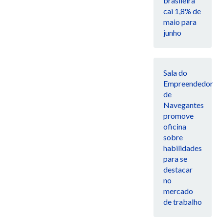
brasileira
cai 1,8% de
maio para
junho
Sala do
Empreendedor
de
Navegantes
promove
oficina
sobre
habilidades
para se
destacar
no
mercado
de trabalho