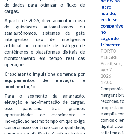
de 8% no
de dados para otimizar o fluxo de
lucro
cargas.
líquido,
em base
A partir de 2026, deve aumentar o uso
comparável,
de guindastes automatizados ou
no
semiautônomos, sistemas de gate
segundo
inteligentes, uso de inteligência
trimestre
artificial no controle de tráfego de
PORTO
contêineres e plataformas digitais de
ALEGRE,
monitoramento em tempo real das
Brasil, sex,
operações.
ago 7
Crescimento impulsiona demanda por
2026
equipamentos de elevação e
17:00
movimentação
Companhia alcan
margens brutas
Para o segmento da amarração,
recordes, fortal
elevação e movimentação de cargas,
proposta omnica
esse panorama traz grandes
e amplia conexã
oportunidades de crescimento e
com os clientes 
inovação, ao mesmo tempo em que exige
digital, avanços 
compromisso contínuo com a qualidade,
refletem a força 
segurança e eficiência. A infraestrutura