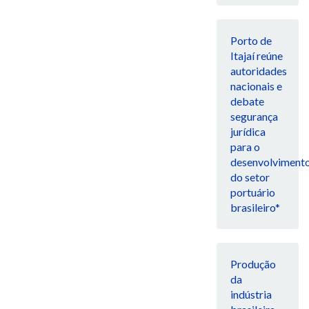
Porto de
Itajaí reúne
autoridades
nacionais e
debate
segurança
jurídica
para o
desenvolviment
do setor
portuário
brasileiro*
Produção
da
indústria