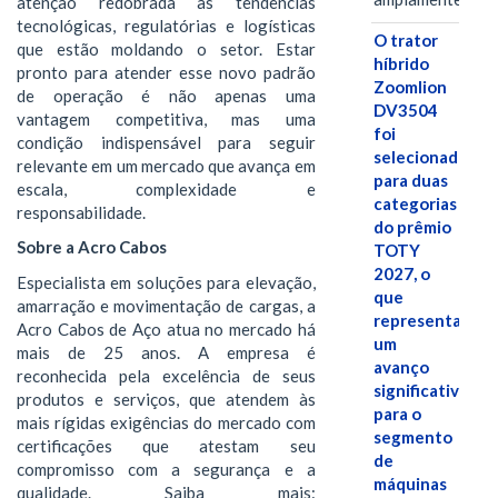
atenção redobrada às tendências
tecnológicas, regulatórias e logísticas
O trator
que estão moldando o setor. Estar
híbrido
pronto para atender esse novo padrão
Zoomlion
de operação é não apenas uma
DV3504
vantagem competitiva, mas uma
foi
condição indispensável para seguir
selecionado
relevante em um mercado que avança em
para duas
escala, complexidade e
categorias
responsabilidade.
do prêmio
Sobre a Acro Cabos
TOTY
2027, o
Especialista em soluções para elevação,
que
amarração e movimentação de cargas, a
representa
Acro Cabos de Aço atua no mercado há
um
mais de 25 anos. A empresa é
avanço
reconhecida pela excelência de seus
significativo
produtos e serviços, que atendem às
para o
mais rígidas exigências do mercado com
segmento
certificações que atestam seu
de
compromisso com a segurança e a
máquinas
qualidade. Saiba mais: