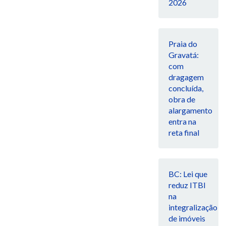
2026
Praia do
Gravatá:
com
dragagem
concluída,
obra de
alargamento
entra na
reta final
BC: Lei que
reduz ITBI
na
integralização
de imóveis