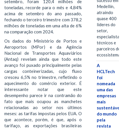
sucesso em
setembro, foram 120,4 milhões de
Medellín,
toneladas, recorde para o mês e 4,84%
atraindo
acima de setembro do ano passado,
quase 400
fechando o terceiro trimestre com 378,2
líderes do
milhões de toneladas em uma alta de 6%
setor,
na comparação com 2024.
especialistas
Os dados do Ministério de Portos e
técnicos e
Aeroportos (MPor) e da Agência
parceiros do
Nacional de Transportes Aquaviários
ecossistema.…
(Antaq) revelam ainda que todo este
avanço foi puxado principalmente pelas
A
cargas conteinerizadas, cujo fluxo
HCLTech
cresceu 6,5% no trimestre, refletindo o
foi
aquecimento do comércio exterior. É
nomeada
interessante notar que este
uma das
desempenho parece ir na contramão do
empresas
fato que mais ocupou as manchetes
mais
relacionadas ao setor nos últimos
sustentáveis
meses: as tarifas impostas pelos EUA. O
do mundo
que acontece, porém, é que, após o
pela
tarifaço, as exportações brasileiras
revista