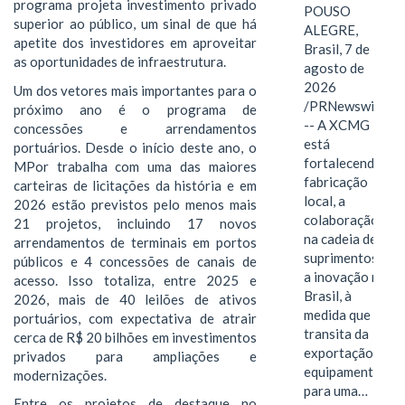
programa projeta investimento privado
POUSO
superior ao público, um sinal de que há
ALEGRE,
apetite dos investidores em aproveitar
Brasil, 7 de
as oportunidades de infraestrutura.
agosto de
2026
Um dos vetores mais importantes para o
/PRNewswire/
próximo ano é o programa de
-- A XCMG
concessões e arrendamentos
está
portuários. Desde o início deste ano, o
fortalecendo a
MPor trabalha com uma das maiores
fabricação
carteiras de licitações da história e em
local, a
2026 estão previstos pelo menos mais
colaboração
21 projetos, incluindo 17 novos
na cadeia de
arrendamentos de terminais em portos
suprimentos e
públicos e 4 concessões de canais de
a inovação no
acesso. Isso totaliza, entre 2025 e
Brasil, à
2026, mais de 40 leilões de ativos
medida que
portuários, com expectativa de atrair
transita da
cerca de R$ 20 bilhões em investimentos
exportação de
privados para ampliações e
equipamentos
modernizações.
para uma…
Entre os projetos de destaque no