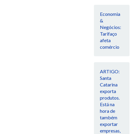
Economia
&
Negócios:
Tarifaço
afeta
comércio
ARTIGO:
Santa
Catarina
exporta
produtos.
Está na
hora de
também
exportar
empresas,