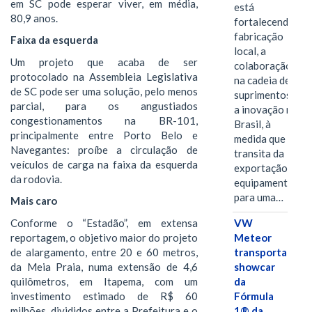
em SC pode esperar viver, em média,
está
80,9 anos.
fortalecendo a
fabricação
Faixa da esquerda
local, a
Um projeto que acaba de ser
colaboração
protocolado na Assembleia Legislativa
na cadeia de
de SC pode ser uma solução, pelo menos
suprimentos e
parcial, para os angustiados
a inovação no
congestionamentos na BR-101,
Brasil, à
principalmente entre Porto Belo e
medida que
Navegantes: proíbe a circulação de
transita da
veículos de carga na faixa da esquerda
exportação de
da rodovia.
equipamentos
para uma…
Mais caro
Conforme o “Estadão”, em extensa
VW
reportagem, o objetivo maior do projeto
Meteor
de alargamento, entre 20 e 60 metros,
transporta
da Meia Praia, numa extensão de 4,6
showcar
quilômetros, em Itapema, com um
da
investimento estimado de R$ 60
Fórmula
milhões, divididos entre a Prefeitura e o
1® da