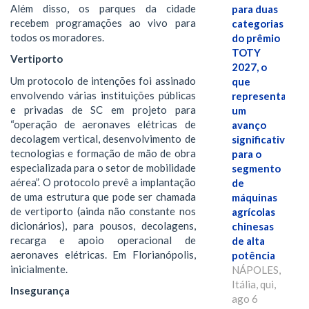
Além disso, os parques da cidade
para duas
recebem programações ao vivo para
categorias
todos os moradores.
do prêmio
TOTY
Vertiporto
2027, o
Um protocolo de intenções foi assinado
que
envolvendo várias instituições públicas
representa
e privadas de SC em projeto para
um
“operação de aeronaves elétricas de
avanço
decolagem vertical, desenvolvimento de
significativo
tecnologias e formação de mão de obra
para o
especializada para o setor de mobilidade
segmento
aérea”. O protocolo prevê a implantação
de
de uma estrutura que pode ser chamada
máquinas
de vertiporto (ainda não constante nos
agrícolas
dicionários), para pousos, decolagens,
chinesas
recarga e apoio operacional de
de alta
aeronaves elétricas. Em Florianópolis,
potência
inicialmente.
NÁPOLES,
Itália, qui,
Insegurança
ago 6