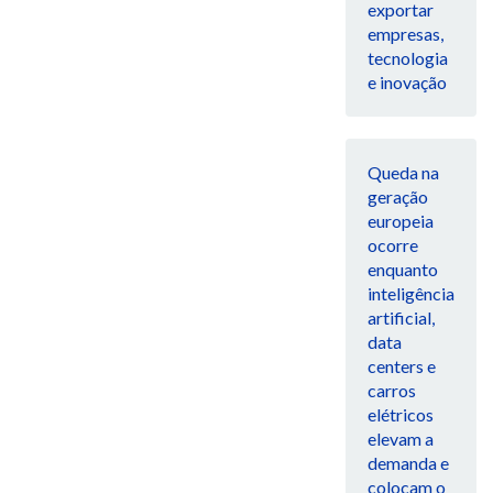
exportar
empresas,
tecnologia
e inovação
Queda na
geração
europeia
ocorre
enquanto
inteligência
artificial,
data
centers e
carros
elétricos
elevam a
demanda e
colocam o