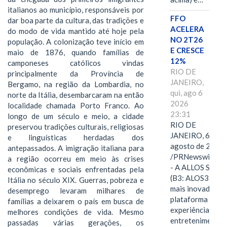
italianos ao município, responsáveis por
FFO
dar boa parte da cultura, das tradições e
ACELERA
do modo de vida mantido até hoje pela
NO 2T26
população. A colonização teve início em
E CRESCE
maio de 1876, quando famílias de
12%
camponeses católicos vindas
RIO DE
principalmente da Província de
JANEIRO,
Bergamo, na região da Lombardia, no
qui, ago 6
norte da Itália, desembarcaram na então
2026
localidade chamada Porto Franco. Ao
23:31
longo de um século e meio, a cidade
RIO DE
preservou tradições culturais, religiosas
JANEIRO, 6 de
e linguísticas herdadas dos
agosto de 2026
antepassados. A imigração italiana para
/PRNewswire/ -
a região ocorreu em meio às crises
- A ALLOS S.A.
econômicas e sociais enfrentadas pela
(B3: ALOS3), a
Itália no século XIX. Guerras, pobreza e
mais inovadora
desemprego levaram milhares de
plataforma de
famílias a deixarem o país em busca de
experiências,
melhores condições de vida. Mesmo
entretenimento,
passadas várias gerações, os