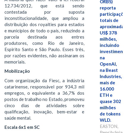
ORBS)
12.734/2012, que está sendo
reporta
contestada por suposta
participações
inconstitucionalidade, que ampliou a
totais de
distribuição dos royalties para estados
aproximadamen
e municípios de todo o país, reduzindo a
US$ 378
parcela destinada aos entres
milhões,
produtores, como Rio de Janeiro,
incluindo
Espirito Santo e São Paulo. Esses três,
investimentos
por razões evidentes, não assinaram os
na
memoriais.
OpenAI,
na Beast
Mobilização
Industries,
Com organização da Fiesc, a indústria
mais de
catarinense, responsável por 934,3 mil
16.000
empregos, o equivalente a 36,7% dos
ETH e
postos de trabalho no Estado, promoveu
quase 302
cinco dias de atividades sobre
milhões
qualificação, inovação, bem-estar e
de tokens
saúde mental.
WLD.
EASTON,
Escala 6x1 em SC
Pensilvânia,