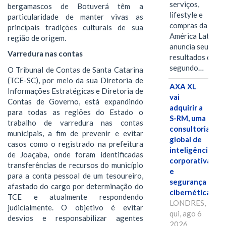
serviços,
bergamascos de Botuverá têm a
lifestyle e
particularidade de manter vivas as
compras da
principais tradições culturais de sua
América Latina
região de origem.
anuncia seus
Varredura nas contas
resultados do
segundo…
O Tribunal de Contas de Santa Catarina
(TCE-SC), por meio da sua Diretoria de
AXA XL
Informações Estratégicas e Diretoria de
vai
Contas de Governo, está expandindo
adquirir a
para todas as regiões do Estado o
S-RM, uma
trabalho de varredura nas contas
consultoria
municipais, a fim de prevenir e evitar
global de
casos como o registrado na prefeitura
inteligência
de Joaçaba, onde foram identificadas
corporativa
transferências de recursos do município
e
para a conta pessoal de um tesoureiro,
segurança
afastado do cargo por determinação do
cibernética
TCE e atualmente respondendo
LONDRES,
judicialmente. O objetivo é evitar
qui, ago 6
desvios e responsabilizar agentes
2026