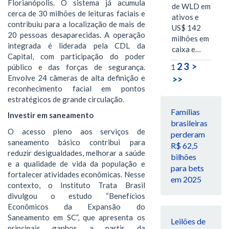
Florianópolis. O sistema já acumula
de WLD em
cerca de 30 milhões de leituras faciais e
ativos e
contribuiu para a localização de mais de
US$ 142
20 pessoas desaparecidas. A operação
milhões em
integrada é liderada pela CDL da
caixa e…
Capital, com participação do poder
2
3
>
público e das forças de segurança.
1
Envolve 24 câmeras de alta definição e
>>
reconhecimento facial em pontos
estratégicos de grande circulação.
Famílias
Investir em saneamento
brasileiras
O acesso pleno aos serviços de
perderam
saneamento básico contribui para
R$ 62,5
reduzir desigualdades, melhorar a saúde
bilhões
e a qualidade de vida da população e
para bets
fortalecer atividades econômicas. Nesse
em 2025
contexto, o Instituto Trata Brasil
divulgou o estudo “Benefícios
Econômicos da Expansão do
Saneamento em SC”, que apresenta os
Leilões de
principais ganhos a partir da