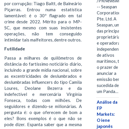
/PRNewswire/
por corrupção: Tiago Baltt, de Balneário
-- Seaspan
Piçarras. Entrou numa estatística
Corporation
lamentável: é o 30º flagrado em tal
Pte. Ltd. A
crime desde 2022. Mérito para o MP-
Seaspan, uma
SC, que mesmo com suas insistentes
das principais
operações, não tem conseguido
proprietárias
intimidar tais malfeitores, dentre outros.
e operadoras
Futilidade
independentes
de ativos
Passa a milhares de quilômetros de
marítimos, tem
distância do fartíssimo noticiário diário,
o prazer de
incluindo a grande mídia nacional, sobre
anunciar a
as excentricidades de deslumbrados e
emissão bem-
deslumbradas influencers do tipo Camila
sucedida de
Loures, Deolane Bezerra e da
um Panda…
indefectível e mercenária Virgínia
Fonseca, todas com milhões. De
Análise da
seguidores e dizendo-se milionárias. A
FP
pergunta é: o que oferecem de bom a
Markets:
eles? Bons exemplos é o que não se
O iene
pode dizer. Espanta saber que a mesma
japonês