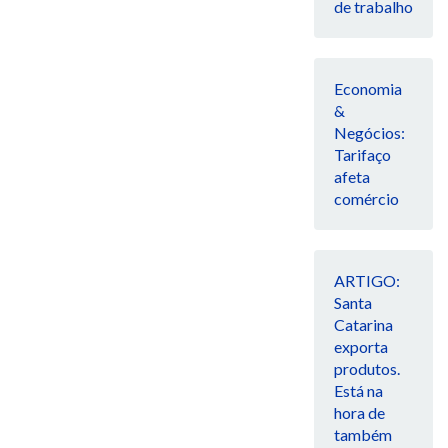
de trabalho
Economia
&
Negócios:
Tarifaço
afeta
comércio
ARTIGO:
Santa
Catarina
exporta
produtos.
Está na
hora de
também