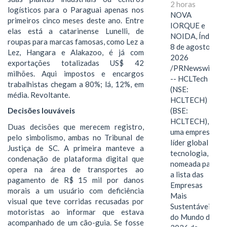
2 horas
logísticos para o Paraguai apenas nos
NOVA
primeiros cinco meses deste ano. Entre
IORQUE e
elas está a catarinense Lunelli, de
NOIDA, Índia,
roupas para marcas famosas, como Lez a
8 de agosto de
Lez, Hangara e Alakazoo, é já com
2026
exportações totalizadas US$ 42
/PRNewswire/
milhões. Aqui impostos e encargos
-- HCLTech
trabalhistas chegam a 80%; lá, 12%, em
(NSE:
média. Revoltante.
HCLTECH)
(BSE:
Decisões louváveis
HCLTECH),
Duas decisões que merecem registro,
uma empresa
pelo simbolismo, ambas no Tribunal de
líder global em
Justiça de SC. A primeira manteve a
tecnologia, foi
condenação de plataforma digital que
nomeada para
opera na área de transportes ao
a lista das
pagamento de R$ 15 mil por danos
Empresas
morais a um usuário com deficiência
Mais
visual que teve corridas recusadas por
Sustentáveis
motoristas ao informar que estava
do Mundo de
acompanhado de um cão-guia. Se fosse