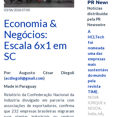
Notícias
03/06/2026 07:00
distribuídas
pela PR
Economia &
Newswire
Negócios:
A
HCLTech
Escala 6x1 em
foi
nomeada
SC
uma das
empresas
mais
sustentáveis
Por: Augusto César Diegoli
do mundo
(
acdiegoli@gmail.com
)
pela
revista
Made in Paraguay
TIME.
Relatório da Confederação Nacional da
NOVA
Indústria divulgado em parceria com
IORQUE e
associações de exportadores, confirma
NOIDA,
que 232 empresas brasileiras migraram
Índia, hÃ¡
suas plantas industriais ou centros