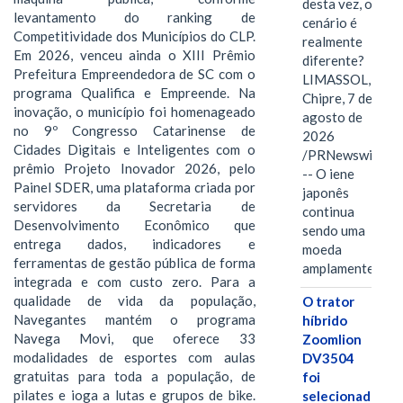
desta vez, o
levantamento do ranking de
cenário é
Competitividade dos Municípios do CLP.
realmente
Em 2026, venceu ainda o XIII Prêmio
diferente?
Prefeitura Empreendedora de SC com o
LIMASSOL,
programa Qualifica e Empreende. Na
Chipre, 7 de
inovação, o município foi homenageado
agosto de
no 9º Congresso Catarinense de
2026
Cidades Digitais e Inteligentes com o
/PRNewswire/
prêmio Projeto Inovador 2026, pelo
-- O iene
Painel SDER, uma plataforma criada por
japonês
servidores da Secretaria de
continua
Desenvolvimento Econômico que
sendo uma
entrega dados, indicadores e
moeda
ferramentas de gestão pública de forma
amplamente…
integrada e com custo zero. Para a
qualidade de vida da população,
O trator
Navegantes mantém o programa
híbrido
Navega Movi, que oferece 33
Zoomlion
modalidades de esportes com aulas
DV3504
gratuitas para toda a população, de
foi
pilates e ioga a lutas e grupos de bike.
selecionado