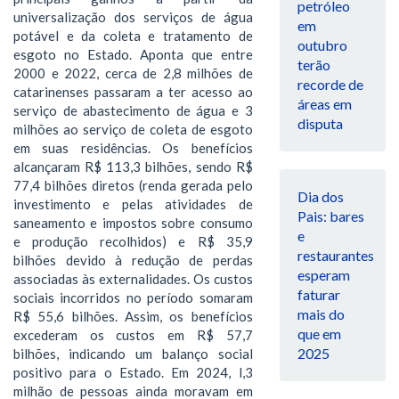
petróleo
universalização dos serviços de água
em
potável e da coleta e tratamento de
outubro
esgoto no Estado. Aponta que entre
terão
2000 e 2022, cerca de 2,8 milhões de
recorde de
catarinenses passaram a ter acesso ao
áreas em
serviço de abastecimento de água e 3
disputa
milhões ao serviço de coleta de esgoto
em suas residências. Os benefícios
alcançaram R$ 113,3 bilhões, sendo R$
77,4 bilhões diretos (renda gerada pelo
Dia dos
investimento e pelas atividades de
Pais: bares
saneamento e impostos sobre consumo
e
e produção recolhidos) e R$ 35,9
restaurantes
bilhões devido à redução de perdas
esperam
associadas às externalidades. Os custos
faturar
sociais incorridos no período somaram
mais do
R$ 55,6 bilhões. Assim, os benefícios
que em
excederam os custos em R$ 57,7
2025
bilhões, indicando um balanço social
positivo para o Estado. Em 2024, l,3
milhão de pessoas ainda moravam em