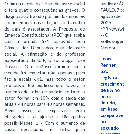
O fim da escala 6x1 é um desastre social
paulistaSÃO
e terá quatro consequências graves. O
PAULO, 7 de
diagnóstico trazido por um dos maiores
agosto de
conhecedores das relações de trabalho
2026
do país é assustador. A Proposta de
/PRNewswire/
Emenda Constitucional (PEC) que acaba
-- O
com a jornada 6x1, aprovada pela
Volkswagen
Câmara dos Deputados, é um desastre
Meteor…
social. A afirmação é do professor
Lojas
aposentado da USP, o sociólogo José
Renner
Pastore. O estudioso afirmou que a
S.A.
medida irá impactar não apenas quem
registra
faz a escala 6x1, mas todo o setor
crescimento
produtivo. Ele explicou que haverá o
de 8% no
aumento da folha de salário de todo o
lucro
setor formal em 10% com a saída das
líquido,
atuais 44 horas para 40 horas semanais.
em base
Além disso, as empresas serão
comparável,
obrigadas a se ajustar e são quatro
no
possibilidades. 1 – Com o aumento de
segundo
custo operacional na folha para