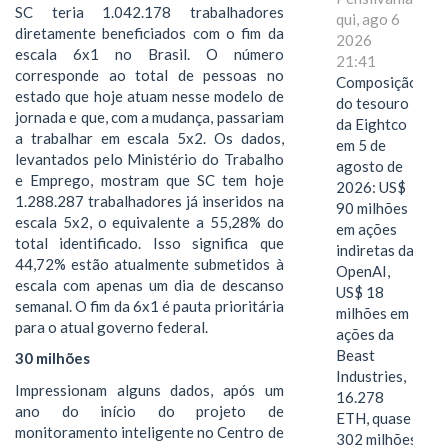
SC teria 1.042.178 trabalhadores
qui, ago 6
diretamente beneficiados com o fim da
2026
escala 6x1 no Brasil. O número
21:41
corresponde ao total de pessoas no
Composição
estado que hoje atuam nesse modelo de
do tesouro
jornada e que, com a mudança, passariam
da Eightco
a trabalhar em escala 5x2. Os dados,
em 5 de
levantados pelo Ministério do Trabalho
agosto de
e Emprego, mostram que SC tem hoje
2026: US$
1.288.287 trabalhadores já inseridos na
90 milhões
escala 5x2, o equivalente a 55,28% do
em ações
total identificado. Isso significa que
indiretas da
44,72% estão atualmente submetidos à
OpenAI,
escala com apenas um dia de descanso
US$ 18
semanal. O fim da 6x1 é pauta prioritária
milhões em
para o atual governo federal.
ações da
Beast
30 milhões
Industries,
Impressionam alguns dados, após um
16.278
ano do início do projeto de
ETH, quase
monitoramento inteligente no Centro de
302 milhões