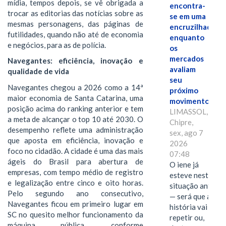
mídia, tempos depois, se vê obrigada a
encontra-
trocar as editorias das notícias sobre as
se em uma
mesmas personagens, das páginas de
encruzilhada
futilidades, quando não até de economia
enquanto
e negócios, para as de polícia.
os
mercados
Navegantes: eficiência, inovação e
avaliam
qualidade de vida
seu
Navegantes chegou a 2026 como a 14ª
próximo
maior economia de Santa Catarina, uma
movimento.
posição acima do ranking anterior e tem
LIMASSOL,
a meta de alcançar o top 10 até 2030. O
Chipre,
desempenho reflete uma administração
sex, ago 7
que aposta em eficiência, inovação e
2026
foco no cidadão. A cidade é uma das mais
07:48
ágeis do Brasil para abertura de
O iene já
empresas, com tempo médio de registro
esteve nesta
e legalização entre cinco e oito horas.
situação antes
Pelo segundo ano consecutivo,
— será que a
Navegantes ficou em primeiro lugar em
história vai se
SC no quesito melhor funcionamento da
repetir ou,
máquina pública, conforme