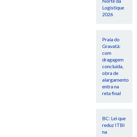
Norte da
Logistique
2026
Praia do
Gravatá:
com
dragagem
concluída,
obra de
alargamento
entra na
reta final
BC: Lei que
reduz ITBI
na