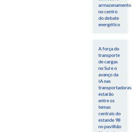
armazenamento
no centro
do debate
energético
A força do
transporte
de cargas
no Sul e o
avanço da
IA nas
transportadoras
estarão
entre os
temas
centrais do
estande 98
no pavilhão