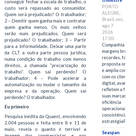
trimestre
conseguir fechar a escala de trabalho, o
PORTO
custo será repassado ao consumidor.
ALEGRE,
Quem será prejudicado? O trabalhador;
Brasil, sex,
2 – Demitir quem ganha mais e contratar
ago 7
quem ganha menos. Os mais velhos
2026
serão mais prejudicados. Quem será
17:00
prejudicado? O trabalhador; 3 – Partir
Companhia alcan
para a informalidade. Deixar uma parte
margens brutas
da CLT a outra parte pessoa jurídica,
recordes, fortal
numa condição de trabalho com menos
proposta omnica
direitos, a chamada “precarização do
e amplia conexã
trabalho”. Quem sai perdendo? O
com os clientes 
trabalhador; 4 – Pode acelerar a
digital, avanços 
automatização ou mudar o tamanho da
refletem a força 
empresa e da operação. Quem sai
suas marcas, a
perdendo? O trabalhador.
eficiência
Eu primeiro
operacional e a
consistência de 
Pesquisa inédita da Quaest, envolvendo
estratégiaPOR
2.004 pessoas e feita entre 8 e 11 de
maio, revela o quanto é terrível a
Seaspan
imagem dos congressistas e por