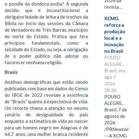
2026 da
o poodle da dondoca podia? A segunda
revista…
decidiu que é inconstitucional a
obrigatoriedade de leitura de trechos da
XCMG
Bíblia no início das sessões da Câmara
reforça a
de Vereadores de Três Barras, município
produção
do norte do Estado. Prática que fere
local e a
princípios fundamentais, como a
inovação
laicidade do Estado, ou seja, a obrigação
no Brasil.
de o poder público não adotar ou
POUSO
favorecer nenhuma religião.
ALEGRE,
Brasil, sex,
Brasis
ago 7
Análises demográficas que estão sendo
2026
publicadas com base em dados do Censo
18:26
do IBGE de 2022 revelam a existência
POUSO
de “Brasis” quanto à expectativa de vida.
ALEGRE,
Um recorte chama a atenção no mesmo
Brasil, 7 de
cenário de desigualdade do país
agosto de
enquanto a estimativa de vida ao nascer
2026
para um homem negro em Alagoas é de
/PRNewswire/
66,7 anos, uma mulher branca residente
-- A XCMG