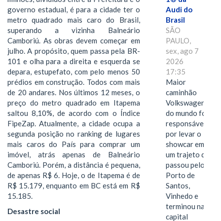
governo estadual, é para a cidade ter o
Audi do
metro quadrado mais caro do Brasil,
Brasil
superando a vizinha Balneário
SÃO
Camboriú. As obras devem começar em
PAULO,
julho. A propósito, quem passa pela BR-
sex, ago 7
101 e olha para a direita e esquerda se
2026
depara, estupefato, com pelo menos 50
17:35
prédios em construção. Todos com mais
Maior
de 20 andares. Nos últimos 12 meses, o
caminhão
preço do metro quadrado em Itapema
Volkswagen
saltou 8,10%, de acordo com o Índice
do mundo foi
FipeZap. Atualmente, a cidade ocupa a
responsável
segunda posição no ranking de lugares
por levar o
mais caros do País para comprar um
showcar em
imóvel, atrás apenas de Balneário
um trajeto que
Camboriú. Porém, a distância é pequena,
passou pelo
de apenas R$ 6. Hoje, o de Itapema é de
Porto de
R$ 15.179, enquanto em BC está em R$
Santos,
15.185.
Vinhedo e
terminou na
Desastre social
capital