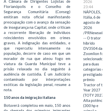
A Câmara de Dirigentes Lojistas de
2026
Florianópolis e o Conselho de
23:44
Segurança Comunitária (Conseg)
NÁPOLES,
emitiram nota oficial manifestando
Itália, 6 de
preocupação com o avanço da sensação
agosto de
de insegurança na Capital, onde criticam
2026
a recorrente liberação de indivíduos
/PRNewswire/
reincidentes envolvidos em crimes
-- O trator
graves. A indignação das entidades, e
híbrido
que repercutiu intensamente na
DV3504 da
população, decorre de caso em que um
Zoomlion foi
morador de rua que ateou fogo em
selecionado
viatura da Guarda Municipal teve a
para duas
prisão relaxada no dia seguinte à
categorias do
audiência de custódia. É um Judiciário
prestigiado
contaminado por interpretações
prêmio
exóticas da legislação penal, resume a
Tractor of the
nota.
Year 2027
(TOTY 2027:
150 anos da imigração italiana
Alta potência
Botuverá completou em maio, 150 anos
(300 hp e
da chegada dos primeiros imigrantes
acima) e…