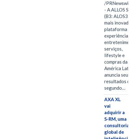
/PRNewswire/ -
- A ALLOS S.A.
(B3: ALOS3), a
mais inovadora
plataforma de
experiências,
entretenimento,
serviços,
lifestyle e
compras da
América Latina
anuncia seus
resultados do
segundo…
AXA XL
vai
adquirir a
S-RM, uma
consultoria
global de
inteligência