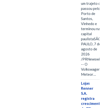
um trajeto que
passou pelo
Porto de
Santos,
Vinhedo e
terminou na
capital
paulistaSÃO
PAULO, 7 de
agosto de
2026
/PRNewswire/
-- O
Volkswagen
Meteor…
Lojas
Renner
S.A.
registra
crescimento