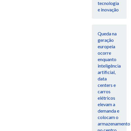
tecnologia
e inovação
Queda na
geração
europeia
ocorre
enquanto
inteligência
artificial,
data
centers e
carros
elétricos
elevam a
demanda e
colocam o
armazenamento
no centro