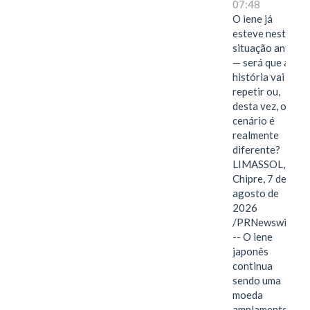
07:48
O iene já
esteve nesta
situação antes
— será que a
história vai se
repetir ou,
desta vez, o
cenário é
realmente
diferente?
LIMASSOL,
Chipre, 7 de
agosto de
2026
/PRNewswire/
-- O iene
japonês
continua
sendo uma
moeda
amplamente…