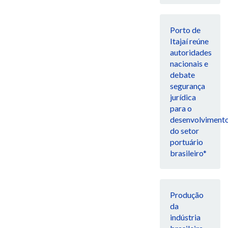
Porto de
Itajaí reúne
autoridades
nacionais e
debate
segurança
jurídica
para o
desenvolviment
do setor
portuário
brasileiro*
Produção
da
indústria