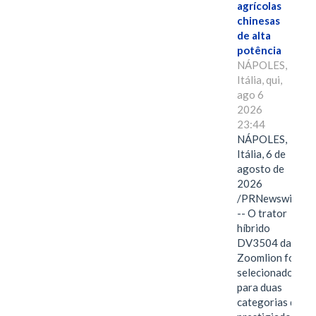
agrícolas
chinesas
de alta
potência
NÁPOLES,
Itália, qui,
ago 6
2026
23:44
NÁPOLES,
Itália, 6 de
agosto de
2026
/PRNewswire/
-- O trator
híbrido
DV3504 da
Zoomlion foi
selecionado
para duas
categorias do