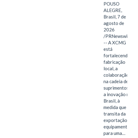
POUSO
ALEGRE,
Brasil, 7 de
agosto de
2026
/PRNewswire/
-- A XCMG
está
fortalecendo a
fabricação
local, a
colaboração
na cadeia de
suprimentos e
a inovação no
Brasil, à
medida que
transita da
exportação de
equipamentos
para uma…