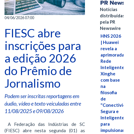
Notícias
distribuídas
04/06/2026 07:00
pela PR
Newswire
FIESC abre
HNS 2026
inscrições para
| Huawei
revela a
a edição 2026
aprimorada
Rede
do Prêmio de
Inteligente
Xinghe
Jornalismo
com base
na
filosofia
Podem ser inscritas reportagens em
de
áudio, vídeo e texto veiculadas entre
"Conectividade
11/08/2025 e 09/08/2026
Segura e
Inteligente"
para
A Federação das Indústrias de SC
impulsionar
(FIESC) abre nesta segunda (01) as