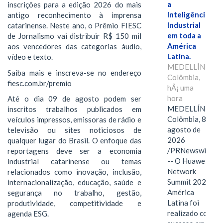
a
inscrições para a edição 2026 do mais
Inteligência
antigo reconhecimento à imprensa
Industrial
catarinense. Neste ano, o Prêmio FIESC
em toda a
de Jornalismo vai distribuir R$ 150 mil
América
aos vencedores das categorias áudio,
Latina.
vídeo e texto.
MEDELLÍN,
Saiba mais e inscreva-se no endereço
Colômbia,
fiesc.com.br/premio
hÃ¡ uma
hora
Até o dia 09 de agosto podem ser
MEDELLÍN,
inscritos trabalhos publicados em
Colômbia, 8 de
veículos impressos, emissoras de rádio e
agosto de
televisão ou sites noticiosos de
2026
qualquer lugar do Brasil. O enfoque das
/PRNewswire/
reportagens deve ser a economia
-- O Huawei
industrial catarinense ou temas
Network
relacionados como inovação, inclusão,
Summit 2026
internacionalização, educação, saúde e
América
segurança no trabalho, gestão,
Latina foi
produtividade, competitividade e
realizado com
agenda ESG.