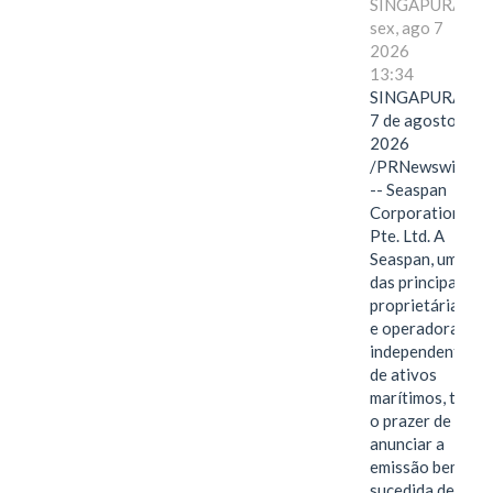
SINGAPURA,
sex, ago 7
2026
13:34
SINGAPURA,
7 de agosto de
2026
/PRNewswire/
-- Seaspan
Corporation
Pte. Ltd. A
Seaspan, uma
das principais
proprietárias
e operadoras
independentes
de ativos
marítimos, tem
o prazer de
anunciar a
emissão bem-
sucedida de