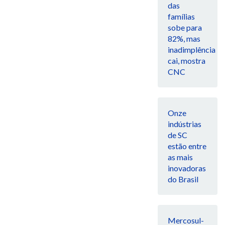
das
famílias
sobe para
82%, mas
inadimplência
cai, mostra
CNC
Onze
indústrias
de SC
estão entre
as mais
inovadoras
do Brasil
Mercosul-