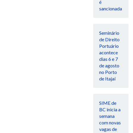
é
sancionada
Seminário
de Direito
Portuário
acontece
dias 6 e 7
de agosto
no Porto
de Itajaí
SIME de
BC inicia a
semana
com novas
vagas de