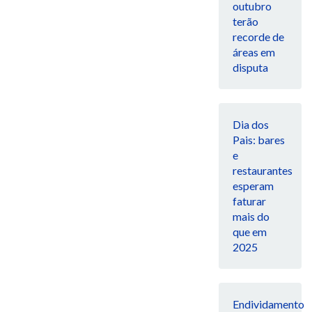
outubro
terão
recorde de
áreas em
disputa
Dia dos
Pais: bares
e
restaurantes
esperam
faturar
mais do
que em
2025
Endividamento