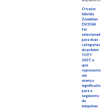
O trator
híbrido
Zoomlion
DV3504
foi
selecionado
para duas
categorias
do prêmio
TOTY
2027, o
que
representa
um
avanço
significativo
para o
segmento
de
máquinas