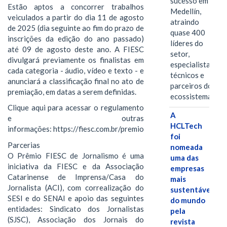
sucesso em
Estão aptos a concorrer trabalhos
Medellín,
veiculados a partir do dia 11 de agosto
atraindo
de 2025 (dia seguinte ao fim do prazo de
quase 400
inscrições da edição do ano passado)
líderes do
até 09 de agosto deste ano. A FIESC
setor,
divulgará previamente os finalistas em
especialistas
cada categoria - áudio, vídeo e texto - e
técnicos e
anunciará a classificação final no ato de
parceiros do
premiação, em datas a serem definidas.
ecossistema.…
Clique aqui para acessar o regulamento
A
e outras
HCLTech
informações: https://fiesc.com.br/premio
foi
Parcerias
nomeada
O Prêmio FIESC de Jornalismo é uma
uma das
iniciativa da FIESC e da Associação
empresas
Catarinense de Imprensa/Casa do
mais
Jornalista (ACI), com correalização do
sustentáveis
SESI e do SENAI e apoio das seguintes
do mundo
entidades: Sindicato dos Jornalistas
pela
(SJSC), Associação dos Jornais do
revista