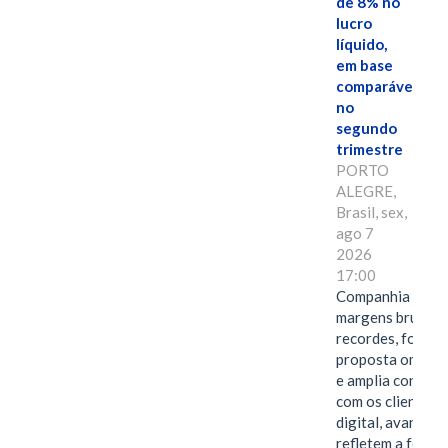
de 8% no
lucro
líquido,
em base
comparável,
no
segundo
trimestre
PORTO
ALEGRE,
Brasil, sex,
ago 7
2026
17:00
Companhia alcan
margens brutas
recordes, fortal
proposta omnica
e amplia conexã
com os clientes 
digital, avanços 
refletem a força 