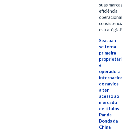
suas marcas, a
eficiência
operacional e a
consistência de 
estratégiaPOR
Seaspan
se torna
primeira
proprietária
e
operadora
internacional
de navios
a ter
acesso ao
mercado
de títulos
Panda
Bonds da
China