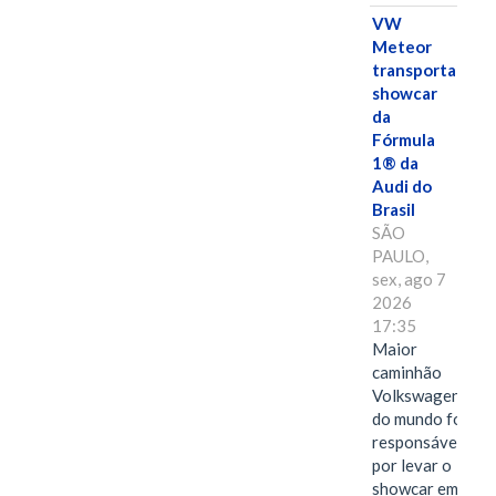
VW
Meteor
transporta
showcar
da
Fórmula
1® da
Audi do
Brasil
SÃO
PAULO,
sex, ago 7
2026
17:35
Maior
caminhão
Volkswagen
do mundo foi
responsável
por levar o
showcar em