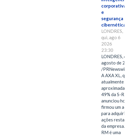
corporativa
e
segurança
cibernética
LONDRES,
qui, ago 6
2026
23:30
LONDRES, 6 de
agosto de 2026
/PRNewswire/ -
A AXA XL, que
atualmente deté
aproximadament
49% da S-RM,
anunciou hoje qu
firmou um acord
para adquirir as
ações restantes
da empresa. A S-
RM é uma