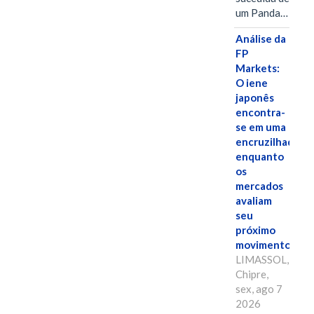
um Panda…
Análise da
FP
Markets:
O iene
japonês
encontra-
se em uma
encruzilhada
enquanto
os
mercados
avaliam
seu
próximo
movimento.
LIMASSOL,
Chipre,
sex, ago 7
2026