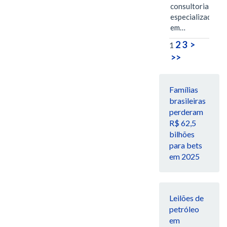
consultoria
especializada
em…
2
3
>
1
>>
Famílias
brasileiras
perderam
R$ 62,5
bilhões
para bets
em 2025
Leilões de
petróleo
em