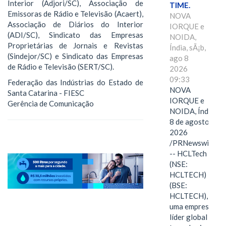
Interior (Adjori/SC), Associação de
TIME.
Emissoras de Rádio e Televisão (Acaert),
NOVA
Associação de Diários do Interior
IORQUE e
(ADI/SC), Sindicato das Empresas
NOIDA,
Proprietárias de Jornais e Revistas
Índia, sÃ¡b,
(Sindejor/SC) e Sindicato das Empresas
ago 8
de Rádio e Televisão (SERT/SC).
2026
09:33
Federação das Indústrias do Estado de
NOVA
Santa Catarina - FIESC
IORQUE e
Gerência de Comunicação
NOIDA, Índia,
8 de agosto de
2026
/PRNewswire/
-- HCLTech
(NSE:
HCLTECH)
(BSE:
HCLTECH),
uma empresa
líder global em