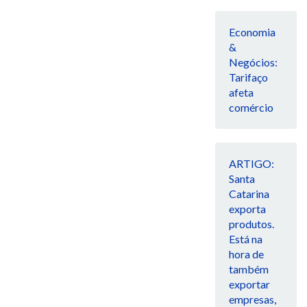
Economia
&
Negócios:
Tarifaço
afeta
comércio
ARTIGO:
Santa
Catarina
exporta
produtos.
Está na
hora de
também
exportar
empresas,