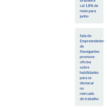
brasileira
cai 1,8% de
maio para
junho
Sala do
Empreendedor
de
Navegantes
promove
oficina
sobre
habilidades
para se
destacar
no
mercado
de trabalho