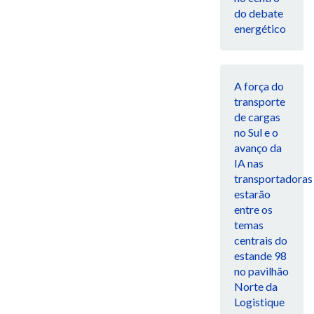
do debate
energético
A força do
transporte
de cargas
no Sul e o
avanço da
IA nas
transportadoras
estarão
entre os
temas
centrais do
estande 98
no pavilhão
Norte da
Logistique