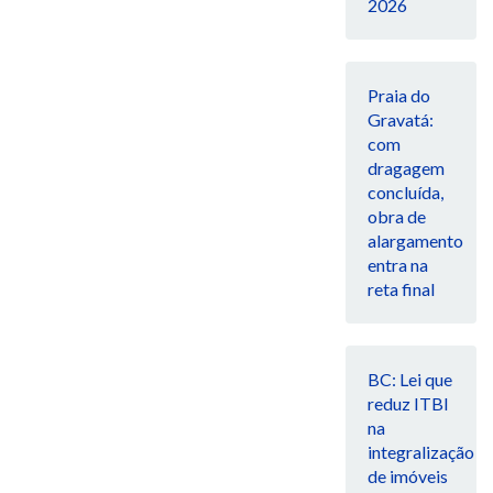
2026
Praia do
Gravatá:
com
dragagem
concluída,
obra de
alargamento
entra na
reta final
BC: Lei que
reduz ITBI
na
integralização
de imóveis