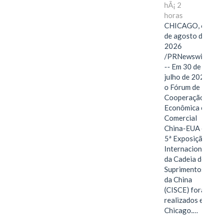
hÃ¡ 2
horas
CHICAGO, 6
de agosto de
2026
/PRNewswire/
-- Em 30 de
julho de 2026,
o Fórum de
Cooperação
Econômica e
Comercial
China-EUA e a
5ª Exposição
Internacional
da Cadeia de
Suprimentos
da China
(CISCE) foram
realizados em
Chicago.…