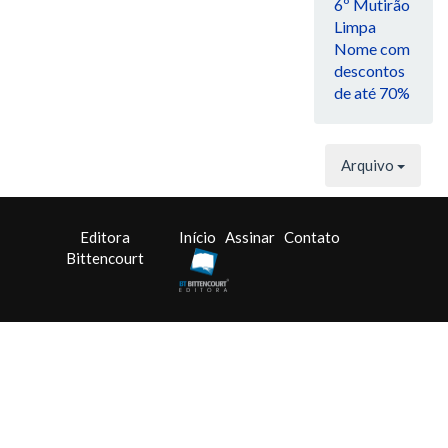
6º Mutirão
Limpa
Nome com
descontos
de até 70%
Arquivo
Editora
Início
Assinar
Contato
Bittencourt