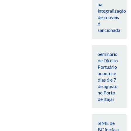
na
integralização
de imóveis
é
sancionada
Seminário
de Direito
Portuário
acontece
dias 6 e 7
de agosto
no Porto
de Itajaí
SIME de
BC inicia a