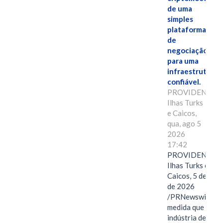
de uma
simples
plataforma
de
negociação
para uma
infraestrutura
confiável.
PROVIDENCIAL
Ilhas Turks
e Caicos,
qua, ago 5
2026
17:42
PROVIDENCIAL
Ilhas Turks e
Caicos, 5 de ago
de 2026
/PRNewswire/ --
medida que a
indústria de ativ