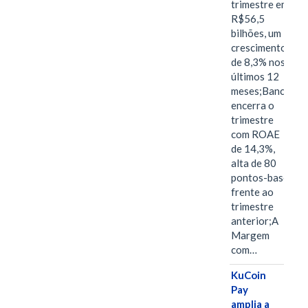
trimestre em
R$56,5
bilhões, um
crescimento
de 8,3% nos
últimos 12
meses;Banco
encerra o
trimestre
com ROAE
de 14,3%,
alta de 80
pontos-base
frente ao
trimestre
anterior;A
Margem
com…
KuCoin
Pay
amplia a