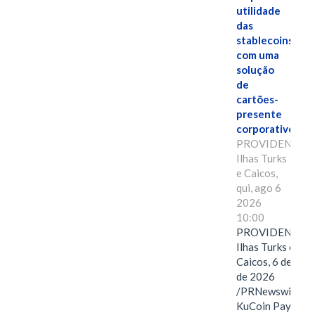
utilidade
das
stablecoins
com uma
solução
de
cartões-
presente
corporativos.
PROVIDENCIAL
Ilhas Turks
e Caicos,
qui, ago 6
2026
10:00
PROVIDENCIAL
Ilhas Turks e
Caicos, 6 de ago
de 2026
/PRNewswire/ --
KuCoin Pay,