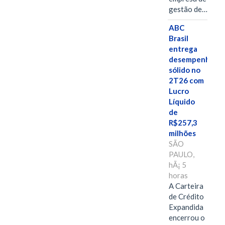
gestão de…
ABC
Brasil
entrega
desempenho
sólido no
2T26 com
Lucro
Líquido
de
R$257,3
milhões
SÃO
PAULO,
hÃ¡ 5
horas
A Carteira
de Crédito
Expandida
encerrou o