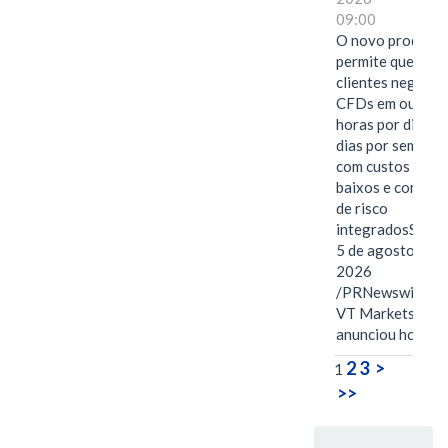
09:00
O novo produto
permite que os
clientes negocie
CFDs em ouro 2
horas por dia, se
dias por semana,
com custos mais
baixos e control
de risco
integradosSYDN
5 de agosto de
2026
/PRNewswire/ --
VT Markets
anunciou hoje o
2
3
>
1
>>