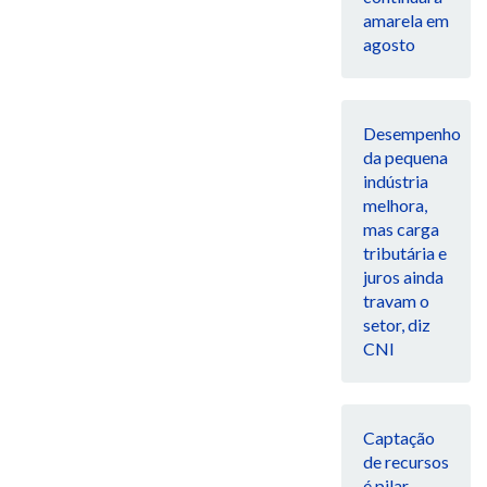
amarela em
agosto
Desempenho
da pequena
indústria
melhora,
mas carga
tributária e
juros ainda
travam o
setor, diz
CNI
Captação
de recursos
é pilar