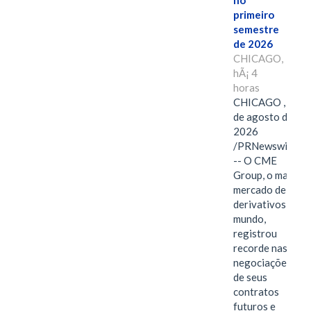
no
primeiro
semestre
de 2026
CHICAGO,
hÃ¡ 4
horas
CHICAGO , 6
de agosto de
2026
/PRNewswire/
-- O CME
Group, o maior
mercado de
derivativos do
mundo,
registrou
recorde nas
negociações
de seus
contratos
futuros e