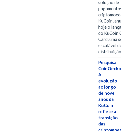
solução de
pagamentos em
criptomoedas da
KuCoin, anuncio
hoje o lançamen
do KuCoin Gift
Card, uma soluç
escalável de
distribuição de…
Pesquisa
CoinGecko:
A
evolução
ao longo
de nove
anos da
KuCoin
reflete a
transição
das
criptomoedas