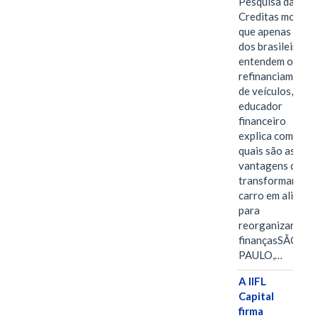
Pesquisa da
Creditas mostra
que apenas 28%
dos brasileiros
entendem o
refinanciamento
de veículos,
educador
financeiro
explica como e
quais são as
vantagens de
transformar o
carro em aliado
para
reorganizar as
finançasSÃO
PAULO,…
A IIFL
Capital
firma