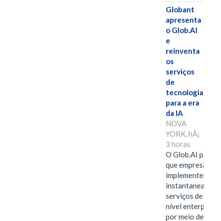
Globant
apresenta
o Glob.AI
e
reinventa
os
serviços
de
tecnologia
para a era
da IA
NOVA
YORK, hÃ¡
3 horas
O Glob.AI permit
que empresas
implementem
instantaneamen
serviços de IA de
nível enterprise
por meio de um