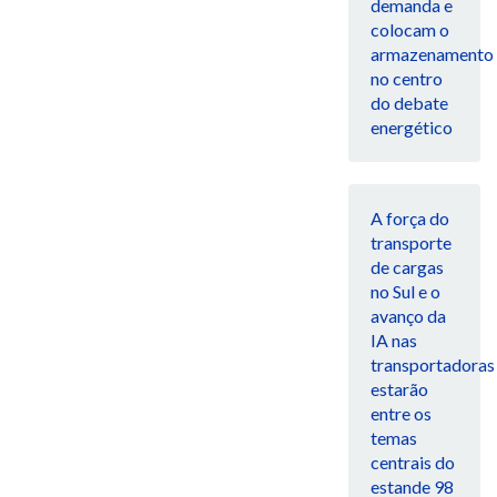
demanda e
colocam o
armazenamento
no centro
do debate
energético
A força do
transporte
de cargas
no Sul e o
avanço da
IA nas
transportadoras
estarão
entre os
temas
centrais do
estande 98