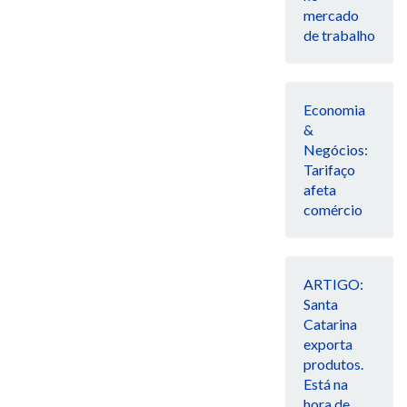
mercado
de trabalho
Economia
&
Negócios:
Tarifaço
afeta
comércio
ARTIGO:
Santa
Catarina
exporta
produtos.
Está na
hora de