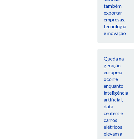
também
exportar
empresas,
tecnologia
e inovação
Queda na
geração
europeia
ocorre
enquanto
inteligência
artificial,
data
centers e
carros
elétricos
elevam a