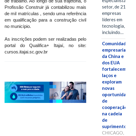
especialistas do
de trabalho. Ao longo de sua trajetória, o
setor, de 21
Profissão Construir já contabilizou mais
empresas
de mil matrículas , sendo uma referência
líderes em
em qualificação para a construção civil
tecnologia,
no município.
incluindo…
As inscrições podem ser realizadas pelo
Comunidades
portal do Qualifica+ Itajaí, no site:
empresariais
cursos.itajai.sc.gov.br
da China e
dos EUA
fortalecem
laços e
exploram
novas
oportunidades
de
cooperação
na cadeia
de
suprimentos.
CHICAGO,