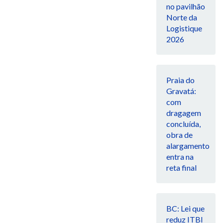
no pavilhão
Norte da
Logistique
2026
Praia do
Gravatá:
com
dragagem
concluída,
obra de
alargamento
entra na
reta final
BC: Lei que
reduz ITBI