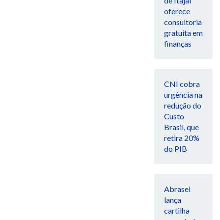
de Itajaí
oferece
consultoria
gratuita em
finanças
CNI cobra
urgência na
redução do
Custo
Brasil, que
retira 20%
do PIB
Abrasel
lança
cartilha