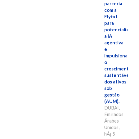
parceria
com a
Flytxt
para
potencializar
a IA
agentiva
e
impulsionar
o
crescimento
sustentável
dos ativos
sob
gestão
(AUM).
DUBAI,
Emirados
Árabes
Unidos,
hÃ¡ 5