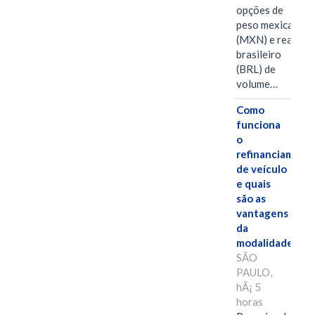
opções de
peso mexicano
(MXN) e real
brasileiro
(BRL) de
volume…
Como
funciona
o
refinanciament
de veículo
e quais
são as
vantagens
da
modalidade?
SÃO
PAULO,
hÃ¡ 5
horas