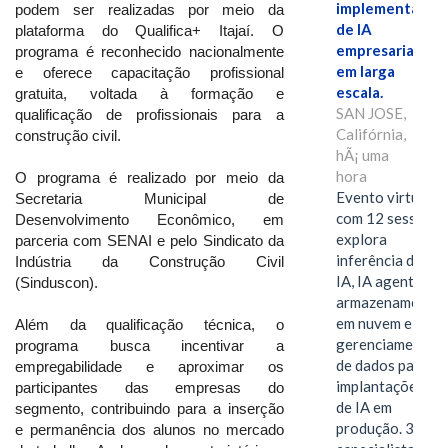
implementação
podem ser realizadas por meio da
de IA
plataforma do Qualifica+ Itajaí. O
empresarial
programa é reconhecido nacionalmente
em larga
e oferece capacitação profissional
escala.
gratuita, voltada à formação e
SAN JOSE,
qualificação de profissionais para a
Califórnia,
construção civil.
hÃ¡ uma
hora
O programa é realizado por meio da
Evento virtual
Secretaria Municipal de
com 12 sessões
Desenvolvimento Econômico, em
explora
parceria com SENAI e pelo Sindicato da
inferência de
Indústria da Construção Civil
IA, IA agentiva,
(Sinduscon).
armazenamento
em nuvem e
Além da qualificação técnica, o
gerenciamento
programa busca incentivar a
de dados para
empregabilidade e aproximar os
implantações
participantes das empresas do
de IA em
segmento, contribuindo para a inserção
produção. 38
e permanência dos alunos no mercado