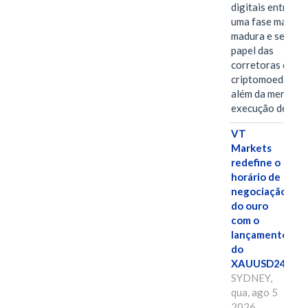
digitais entra em
uma fase mais
madura e seletiva
papel das
corretoras de
criptomoedas va
além da mera
execução de…
VT
Markets
redefine o
horário de
negociação
do ouro
com o
lançamento
do
XAUUSD247
SYDNEY,
qua, ago 5
2026