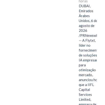
horas
DUBAI,
Emirados
Árabes
Unidos, 6 de
agosto de
2026
/PRNewswire/
-- A Flytxt,
líder no
fornecimento
de soluções de
IA empresarial
para
otimização de
mercado,
anunciou hoje
que a IIFL
Capital
Services
Limited,
empresa de