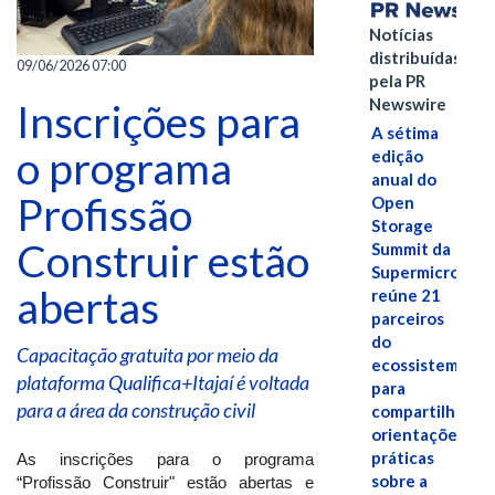
Notícias
distribuídas
09/06/2026 07:00
pela PR
Newswire
Inscrições para
A sétima
o programa
edição
anual do
Profissão
Open
Storage
Construir estão
Summit da
Supermicro
abertas
reúne 21
parceiros
do
Capacitação gratuita por meio da
ecossistema
plataforma Qualifica+Itajaí é voltada
para
para a área da construção civil
compartilhar
orientações
práticas
As inscrições para o programa
sobre a
“Profissão Construir" estão abertas e