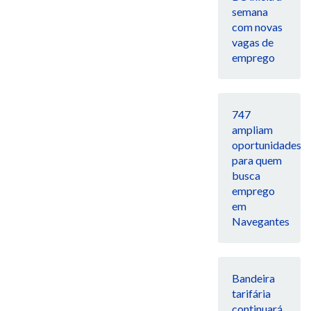
semana
com novas
vagas de
emprego
747
ampliam
oportunidades
para quem
busca
emprego
em
Navegantes
Bandeira
tarifária
continuará