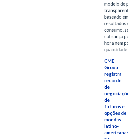
modelo de preço
transparente,
baseado em
resultados ou
consumo, sem
cobrança por
hora nem por
quantidade de…
CME
Group
registra
recorde
de
negociações
de
futuros e
opções de
moedas
latino-
americanas