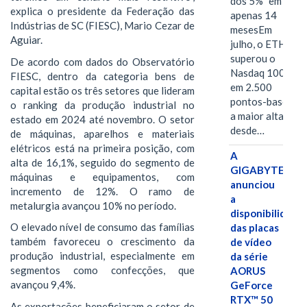
dos 5%" em
explica o presidente da Federação das
apenas 14
Indústrias de SC (FIESC), Mario Cezar de
mesesEm
Aguiar.
julho, o ETH
superou o
De acordo com dados do Observatório
Nasdaq 100
FIESC, dentro da categoria bens de
em 2.500
capital estão os três setores que lideram
pontos-base,
o ranking da produção industrial no
a maior alta
estado em 2024 até novembro. O setor
desde…
de máquinas, aparelhos e materiais
elétricos está na primeira posição, com
A
alta de 16,1%, seguido do segmento de
GIGABYTE
máquinas e equipamentos, com
anunciou
incremento de 12%. O ramo de
a
metalurgia avançou 10% no período.
disponibilidade
O elevado nível de consumo das famílias
das placas
também favoreceu o crescimento da
de vídeo
produção industrial, especialmente em
da série
segmentos como confecções, que
AORUS
avançou 9,4%.
GeForce
RTX™ 50
As exportações beneficiaram o setor de