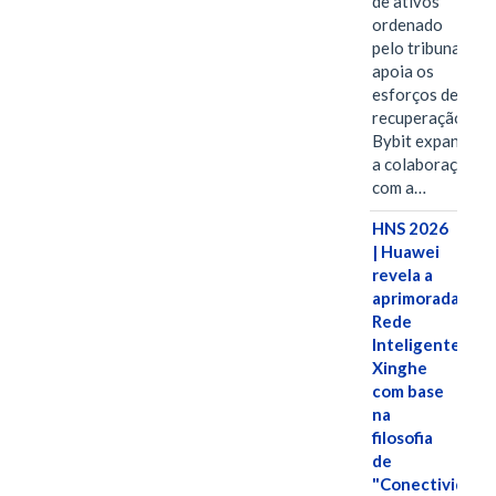
de ativos
ordenado
pelo tribunal
apoia os
esforços de
recuperação e
Bybit expande
a colaboração
com a…
HNS 2026
| Huawei
revela a
aprimorada
Rede
Inteligente
Xinghe
com base
na
filosofia
de
"Conectividade