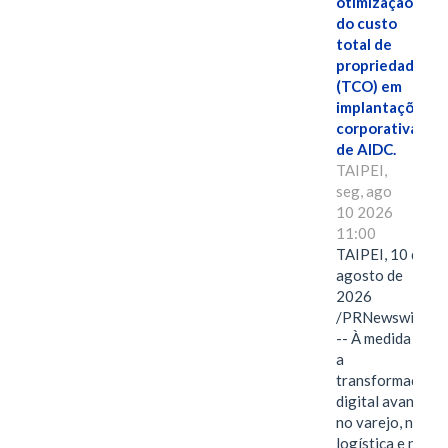
otimização
do custo
total de
propriedade
(TCO) em
implantações
corporativas
de AIDC.
TAIPEI,
seg, ago
10 2026
11:00
TAIPEI, 10 de
agosto de
2026
/PRNewswire/
-- À medida que
a
transformação
digital avança
no varejo, na
logística e na