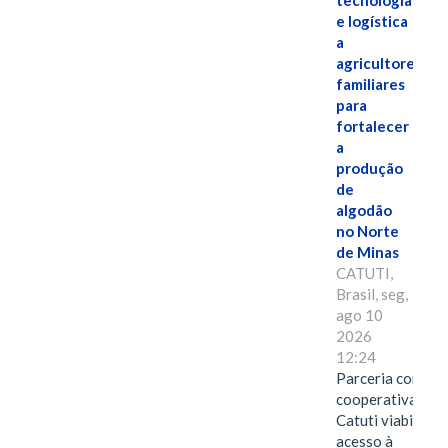
tecnologia
e logística
a
agricultores
familiares
para
fortalecer
a
produção
de
algodão
no Norte
de Minas
CATUTI,
Brasil, seg,
ago 10
2026
12:24
Parceria com
cooperativa de
Catuti viabiliza
acesso à