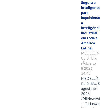
Segura e
Inteligente"
para
impulsionar
a
Inteligência
Industrial
em toda a
América
Latina.
MEDELLÍN,
Colômbia,
sÃ¡b, ago
8 2026
14:42
MEDELLÍN,
Colômbia, 8 de
agosto de
2026
/PRNewswire/
-- O Huawei