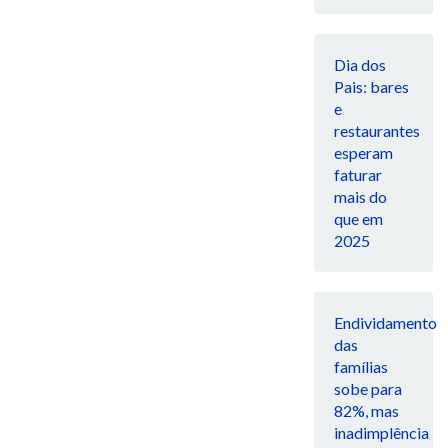
Dia dos
Pais: bares
e
restaurantes
esperam
faturar
mais do
que em
2025
Endividamento
das
famílias
sobe para
82%, mas
inadimplência