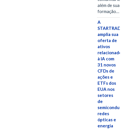
além de sua
formação…
A
STARTRADER
amplia sua
oferta de
ativos
relacionados
à IA com
31 novos
CFDs de
ações e
ETFs dos
EUA nos
setores
de
semicondutores
redes
ópticas e
energia