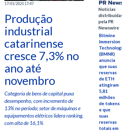
17/01/2025 17:47
Notícias
Produção
distribuídas
pela PR
industrial
Newswire
Bitmine
catarinense
Immersion
Technologies
cresce 7,3% no
(BMNR)
anuncia
ano até
que suas
reservas
novembro
de ETH
atingiram
5,81
Categoria de bens de capital puxa
milhões
desempenho, com incremento de
de tokens
13% no período; setor de máquinas e
e que
equipamentos elétricos lidera ranking,
suas
reservas
com alta de 16,1%
totais em