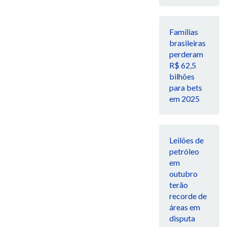
Famílias
brasileiras
perderam
R$ 62,5
bilhões
para bets
em 2025
Leilões de
petróleo
em
outubro
terão
recorde de
áreas em
disputa