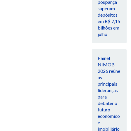
poupança
superam
depósitos
em R$ 7,15
bilhões em
julho
Painel
NIMOB
2026 reúne
as
principais
lideranças
para
debater o
futuro
econômico
e
imobiliário