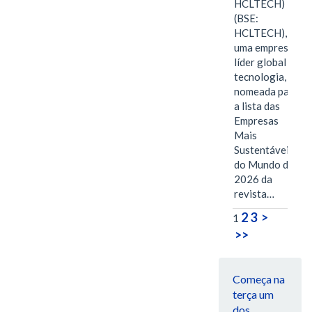
HCLTECH)
(BSE:
HCLTECH),
uma empresa
líder global em
tecnologia, foi
nomeada para
a lista das
Empresas
Mais
Sustentáveis
do Mundo de
2026 da
revista…
2
3
>
1
>>
Começa na
terça um
dos