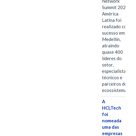
Network
Summit 2026
América
Latina foi
realizado com
sucesso em
Medellín,
atraindo
quase 400
líderes do
setor,
especialistas
técnicos e
parceiros do
ecossistema.…
A
HCLTech
foi
nomeada
uma das
empresas