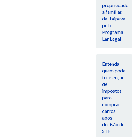
propriedade
a famílias
da Itaipava
pelo
Programa
Lar Legal
Entenda
quem pode
ter isenção
de
impostos
para
comprar
carros
após
decisão do
STF