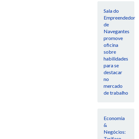
Sala do
Empreendedor
de
Navegantes
promove
oficina
sobre
habilidades
para se
destacar
no
mercado
de trabalho
Economia
&
Negócios:
Tarifaço