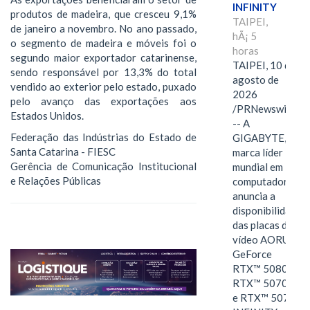
INFINITY
produtos de madeira, que cresceu 9,1%
TAIPEI,
de janeiro a novembro. No ano passado,
hÃ¡ 5
o segmento de madeira e móveis foi o
horas
segundo maior exportador catarinense,
TAIPEI, 10 de
sendo responsável por 13,3% do total
agosto de
vendido ao exterior pelo estado, puxado
2026
pelo avanço das exportações aos
/PRNewswire/
Estados Unidos.
-- A
Federação das Indústrias do Estado de
GIGABYTE,
Santa Catarina - FIESC
marca líder
Gerência de Comunicação Institucional
mundial em
e Relações Públicas
computadores,
anuncia a
disponibilidade
das placas de
vídeo AORUS
GeForce
RTX™ 5080,
RTX™ 5070 Ti
e RTX™ 5070