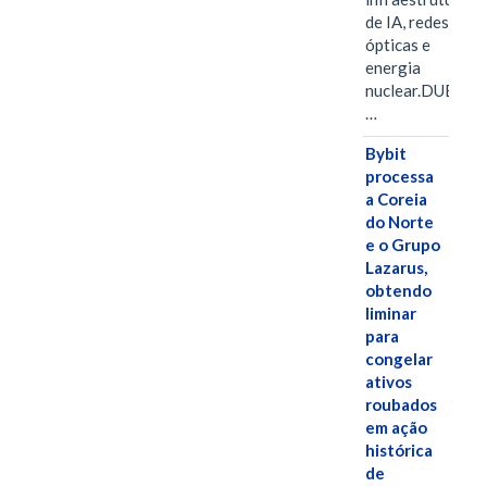
de IA, redes
ópticas e
energia
nuclear.DUBAI,
…
Bybit
processa
a Coreia
do Norte
e o Grupo
Lazarus,
obtendo
liminar
para
congelar
ativos
roubados
em ação
histórica
de