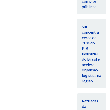
compras
públicas
Sul
concentra
cerca de
20% do
PIB
industrial
do Brasil e
acelera
expansão
logística na
região
Retiradas
da