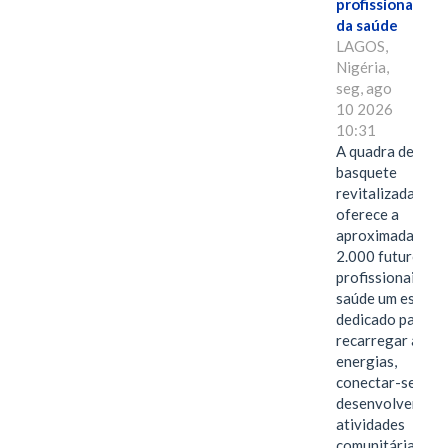
profissionais
da saúde
LAGOS,
Nigéria,
seg, ago
10 2026
10:31
A quadra de
basquete
revitalizada
oferece a
aproximadament
2.000 futuros
profissionais da
saúde um espaço
dedicado para
recarregar as
energias,
conectar-se e
desenvolver
atividades
comunitárias