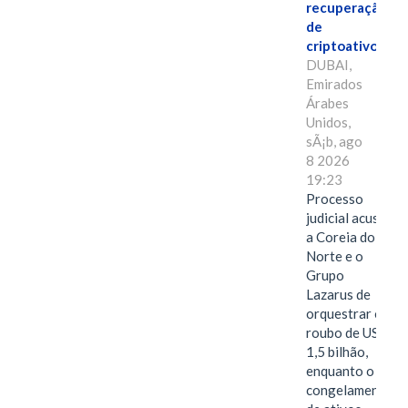
recuperação
de
criptoativos
DUBAI,
Emirados
Árabes
Unidos,
sÃ¡b, ago
8 2026
19:23
Processo
judicial acusa
a Coreia do
Norte e o
Grupo
Lazarus de
orquestrar o
roubo de US$
1,5 bilhão,
enquanto o
congelamento