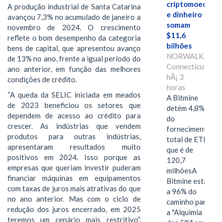
criptomoedas
A produção industrial de Santa Catarina
e dinheiro
avançou 7,3% no acumulado de janeiro a
somam
novembro de 2024. O crescimento
$11,6
reflete o bom desempenho da categoria
bilhões
bens de capital, que apresentou avanço
NORWALK,
de 13% no ano, frente a igual período do
Connecticut,
ano anterior, em função das melhores
hÃ¡ 3
condições de crédito.
horas
“A queda da SELIC iniciada em meados
A Bitmine
de 2023 beneficiou os setores que
detém 4,8%
dependem de acesso ao crédito para
do
crescer. As indústrias que vendem
fornecimento
produtos para outras indústrias,
total de ETH,
apresentaram resultados muito
que é de
positivos em 2024. Isso porque as
120,7
empresas que queriam investir puderam
milhõesA
financiar máquinas em equipamentos
Bitmine está
com taxas de juros mais atrativas do que
a 96% do
no ano anterior. Mas com o ciclo de
caminho para
redução dos juros encerrado, em 2025
a "Alquimia
teremos um cenário mais restritivo”,