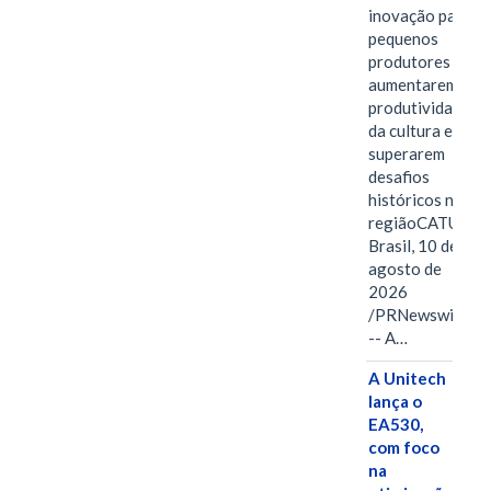
inovação para
pequenos
produtores
aumentarem a
produtividade
da cultura e
superarem
desafios
históricos na
regiãoCATUTI,
Brasil, 10 de
agosto de
2026
/PRNewswire/
-- A…
A Unitech
lança o
EA530,
com foco
na