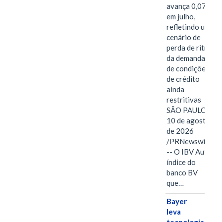
avança 0,07%
em julho,
refletindo um
cenário de
perda de ritmo
da demanda e
de condições
de crédito
ainda
restritivas
SÃO PAULO,
10 de agosto
de 2026
/PRNewswire/
-- O IBV Auto,
índice do
banco BV
que…
Bayer
leva