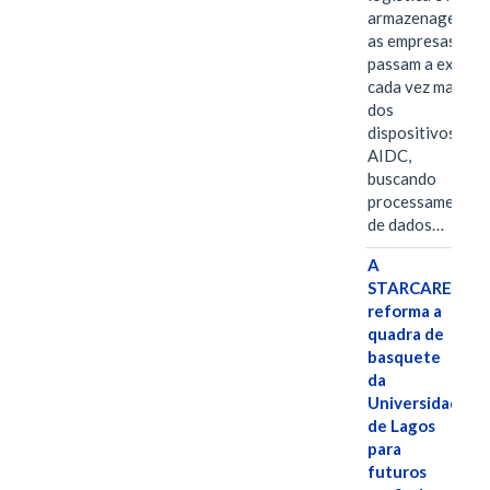
armazenagem,
as empresas
passam a exigir
cada vez mais
dos
dispositivos
AIDC,
buscando
processamento
de dados…
A
STARCARES
reforma a
quadra de
basquete
da
Universidade
de Lagos
para
futuros