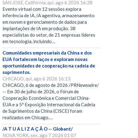
SAN JOSE, Califórnia, qui, ago 6 2026 16:28
Evento virtual com 12 sessões explora
inferência de IA, IA agentiva, armazenamento
em nuvem e gerenciamento de dados para
implantações de IA em produção. 38
especialistas do setor, de 21 empresas líderes
em tecnologia, incluindo…
Comunidades empresariais da China e dos
EUA fortalecem laços e exploram novas
oportunidades de cooperação na cadeia de
suprimentos.
CHICAGO, qui, ago 6 2026 16:13
CHICAGO, 6 de agosto de 2026 /PRNewswire/
-- Em 30 de julho de 2026, o Fórum de
Cooperação Econômica e Comercial China-
EUA e a 5ª Exposição Internacional da Cadeia
de Suprimentos da China (CISCE) foram
realizados em Chicago.…
/A T U A L I Z A Ç Ã O -- Globant/
NOVA YORK, sex, ago 7 2026 01:07