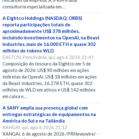
restantes da empresa. A S-RM é uma
consultoria especializada em…
A Eightco Holdings (NASDAQ: ORBS)
reporta participações totais de
aproximadamente US$ 378 milhões,
incluindo investimentos na OpenAI, na Beast
Industries, mais de 16.000 ETH e quase 302
milhões de tokens WLD.
EASTON, Pensilvânia, qui, ago 6 2026 21:41
Composição do tesouro da Eightco em 5 de
agosto de 2026: US$ 90 milhões em ações
indiretas da OpenAI, US$ 18 milhões em ações
da Beast Industries, 16.278 ETH, quase 302
milhões de WLD em ativos e US$ 142 milhões
em caixa e…
A SANY amplia sua presença global com
entregas estratégicas de equipamentos na
América do Sul e na Tailândia
XANGAI, qui, ago 6 2026 21:12
XANGAI, 6 de agosto de 2026 /PRNewswire/ -