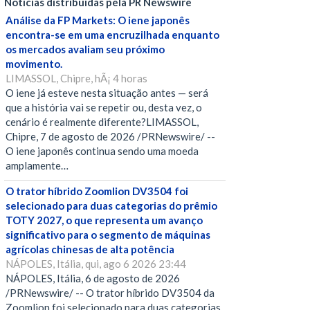
Notícias distribuídas pela PR Newswire
Análise da FP Markets: O iene japonês
encontra-se em uma encruzilhada enquanto
os mercados avaliam seu próximo
movimento.
LIMASSOL, Chipre, hÃ¡ 4 horas
O iene já esteve nesta situação antes — será
que a história vai se repetir ou, desta vez, o
cenário é realmente diferente?LIMASSOL,
Chipre, 7 de agosto de 2026 /PRNewswire/ --
O iene japonês continua sendo uma moeda
amplamente…
O trator híbrido Zoomlion DV3504 foi
selecionado para duas categorias do prêmio
TOTY 2027, o que representa um avanço
significativo para o segmento de máquinas
agrícolas chinesas de alta potência
NÁPOLES, Itália, qui, ago 6 2026 23:44
NÁPOLES, Itália, 6 de agosto de 2026
/PRNewswire/ -- O trator híbrido DV3504 da
Zoomlion foi selecionado para duas categorias