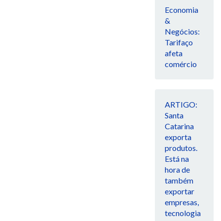
Economia
&
Negócios:
Tarifaço
afeta
comércio
ARTIGO:
Santa
Catarina
exporta
produtos.
Está na
hora de
também
exportar
empresas,
tecnologia