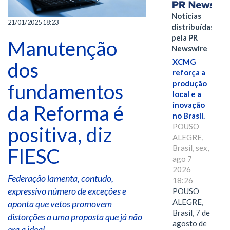
Notícias
21/01/2025 18:23
distribuídas
pela PR
Manutenção
Newswire
XCMG
dos
reforça a
produção
fundamentos
local e a
inovação
da Reforma é
no Brasil.
POUSO
positiva, diz
ALEGRE,
Brasil, sex,
FIESC
ago 7
2026
Federação lamenta, contudo,
18:26
expressivo número de exceções e
POUSO
ALEGRE,
aponta que vetos promovem
Brasil, 7 de
distorções a uma proposta que já não
agosto de
era a ideal