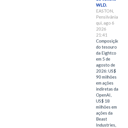
WLD.
EASTON,
Pensilvânia,
qui, ago 6
2026
21:41
Composição
do tesouro
da Eightco
em 5 de
agosto de
2026: US$
90 milhões
em ações
indiretas da
OpenAI,
US$ 18
milhões em
ações da
Beast
Industries,