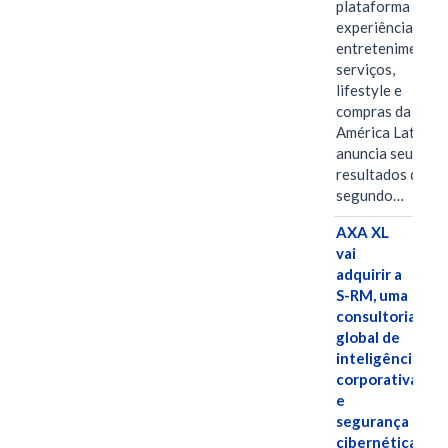
plataforma de
experiências,
entretenimento,
serviços,
lifestyle e
compras da
América Latina
anuncia seus
resultados do
segundo…
AXA XL
vai
adquirir a
S-RM, uma
consultoria
global de
inteligência
corporativa
e
segurança
cibernética