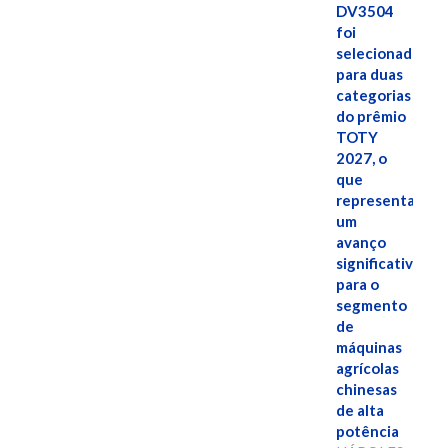
DV3504
foi
selecionado
para duas
categorias
do prêmio
TOTY
2027, o
que
representa
um
avanço
significativo
para o
segmento
de
máquinas
agrícolas
chinesas
de alta
potência