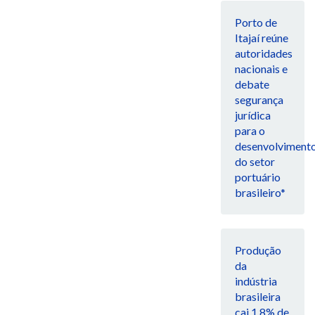
Porto de
Itajaí reúne
autoridades
nacionais e
debate
segurança
jurídica
para o
desenvolviment
do setor
portuário
brasileiro*
Produção
da
indústria
brasileira
cai 1,8% de