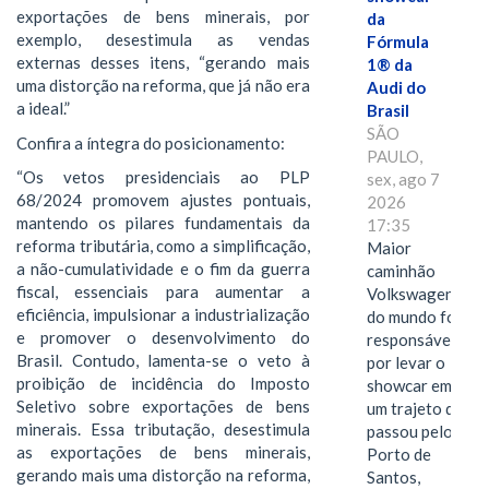
exportações de bens minerais, por
da
exemplo, desestimula as vendas
Fórmula
externas desses itens, “gerando mais
1® da
uma distorção na reforma, que já não era
Audi do
a ideal.”
Brasil
SÃO
Confira a íntegra do posicionamento:
PAULO,
“Os vetos presidenciais ao PLP
sex, ago 7
68/2024 promovem ajustes pontuais,
2026
mantendo os pilares fundamentais da
17:35
reforma tributária, como a simplificação,
Maior
a não-cumulatividade e o fim da guerra
caminhão
fiscal, essenciais para aumentar a
Volkswagen
eficiência, impulsionar a industrialização
do mundo foi
e promover o desenvolvimento do
responsável
Brasil. Contudo, lamenta-se o veto à
por levar o
proibição de incidência do Imposto
showcar em
Seletivo sobre exportações de bens
um trajeto que
minerais. Essa tributação, desestimula
passou pelo
as exportações de bens minerais,
Porto de
gerando mais uma distorção na reforma,
Santos,