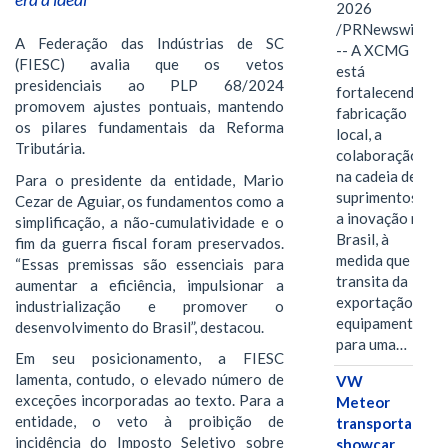
2026
/PRNewswire/
A Federação das Indústrias de SC
-- A XCMG
(FIESC) avalia que os vetos
está
presidenciais ao PLP 68/2024
fortalecendo a
promovem ajustes pontuais, mantendo
fabricação
os pilares fundamentais da Reforma
local, a
Tributária.
colaboração
na cadeia de
Para o presidente da entidade, Mario
suprimentos e
Cezar de Aguiar, os fundamentos como a
a inovação no
simplificação, a não-cumulatividade e o
Brasil, à
fim da guerra fiscal foram preservados.
medida que
“Essas premissas são essenciais para
transita da
aumentar a eficiência, impulsionar a
exportação de
industrialização e promover o
equipamentos
desenvolvimento do Brasil”, destacou.
para uma…
Em seu posicionamento, a FIESC
lamenta, contudo, o elevado número de
VW
exceções incorporadas ao texto. Para a
Meteor
entidade, o veto à proibição de
transporta
incidência do Imposto Seletivo sobre
showcar