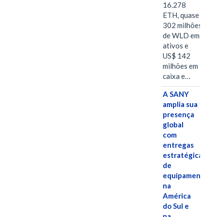
16.278
ETH, quase
302 milhões
de WLD em
ativos e
US$ 142
milhões em
caixa e…
A SANY
amplia sua
presença
global
com
entregas
estratégicas
de
equipamentos
na
América
do Sul e
na