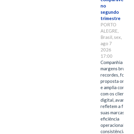
no
segundo
trimestre
PORTO
ALEGRE,
Brasil, sex,
ago 7
2026
17:00
Companhia alcan
margens brutas
recordes, fortal
proposta omnica
e amplia conexã
com os clientes 
digital, avanços 
refletem a força 
suas marcas, a
eficiência
operacional e a
consistência de 