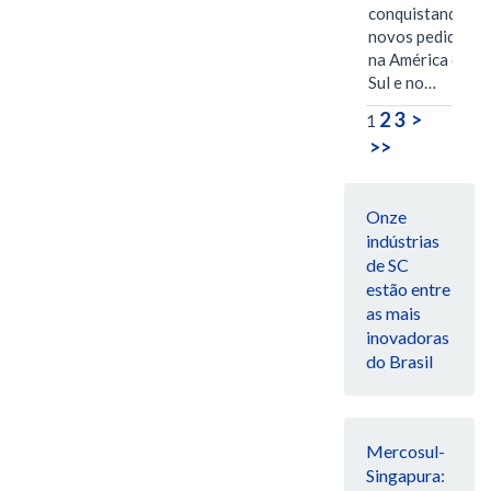
conquistando
novos pedidos
na América do
Sul e no…
2
3
>
1
>>
Onze
indústrias
de SC
estão entre
as mais
inovadoras
do Brasil
Mercosul-
Singapura: