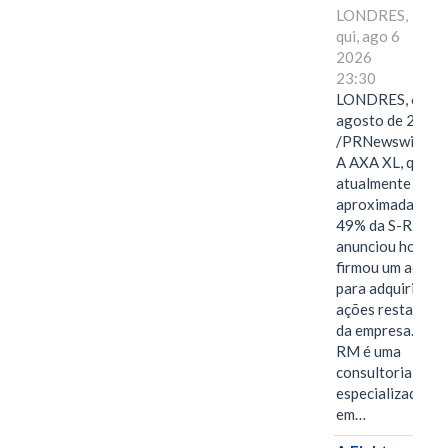
LONDRES,
qui, ago 6
2026
23:30
LONDRES, 6 de
agosto de 2026
/PRNewswire/ -
A AXA XL, que
atualmente deté
aproximadament
49% da S-RM,
anunciou hoje qu
firmou um acord
para adquirir as
ações restantes
da empresa. A S-
RM é uma
consultoria
especializada
em…