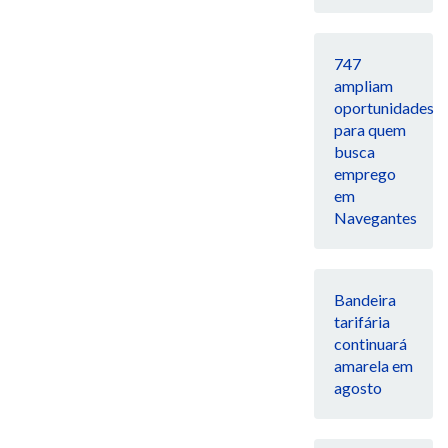
747
ampliam
oportunidades
para quem
busca
emprego
em
Navegantes
Bandeira
tarifária
continuará
amarela em
agosto