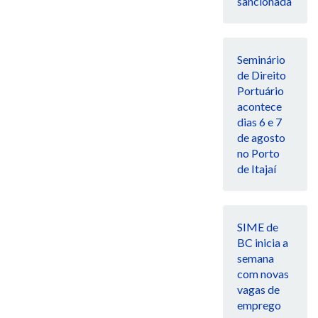
sancionada
Seminário
de Direito
Portuário
acontece
dias 6 e 7
de agosto
no Porto
de Itajaí
SIME de
BC inicia a
semana
com novas
vagas de
emprego