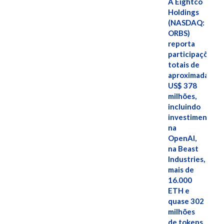
A Eightco
Holdings
(NASDAQ:
ORBS)
reporta
participações
totais de
aproximadamen
US$ 378
milhões,
incluindo
investimentos
na
OpenAI,
na Beast
Industries,
mais de
16.000
ETH e
quase 302
milhões
de tokens