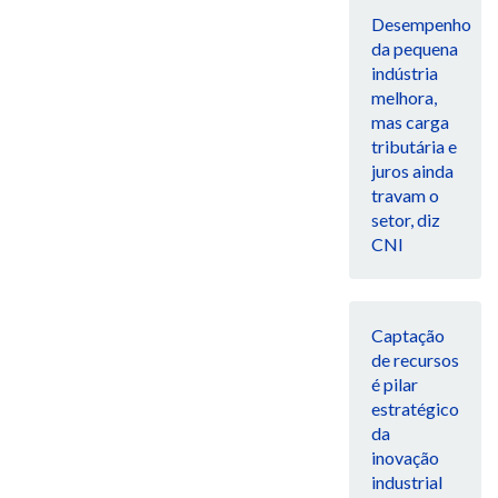
Desempenho
da pequena
indústria
melhora,
mas carga
tributária e
juros ainda
travam o
setor, diz
CNI
Captação
de recursos
é pilar
estratégico
da
inovação
industrial