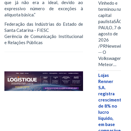
que já não era a ideal, devido ao
Vinhedo e
expressivo número de exceções à
terminou na
alíquota básica.”
capital
paulistaSÃO
Federação das Indústrias do Estado de
PAULO, 7 de
Santa Catarina - FIESC
agosto de
Gerência de Comunicação Institucional
2026
e Relações Públicas
/PRNewswire/
-- O
Volkswagen
Meteor…
Lojas
Renner
S.A.
registra
crescimento
de 8% no
lucro
líquido,
em base
comparável,