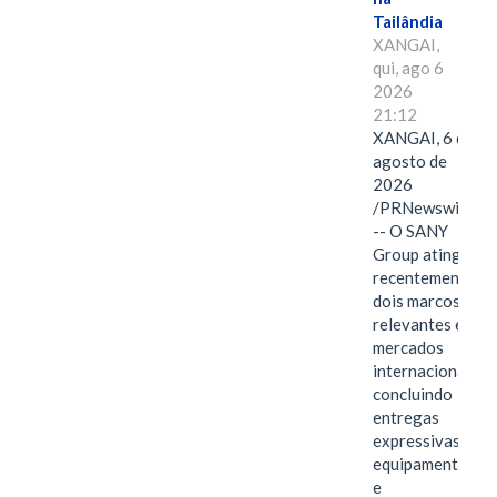
Tailândia
XANGAI,
qui, ago 6
2026
21:12
XANGAI, 6 de
agosto de
2026
/PRNewswire/
-- O SANY
Group atingiu
recentemente
dois marcos
relevantes em
mercados
internacionais,
concluindo
entregas
expressivas de
equipamentos
e