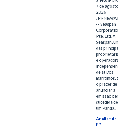
SINGAPURA,
7 de agosto de
2026
/PRNewswire/
-- Seaspan
Corporation
Pte. Ltd. A
Seaspan, uma
das principais
proprietárias
e operadoras
independentes
de ativos
marítimos, tem
o prazer de
anunciar a
emissão bem-
sucedida de
um Panda…
Análise da
FP