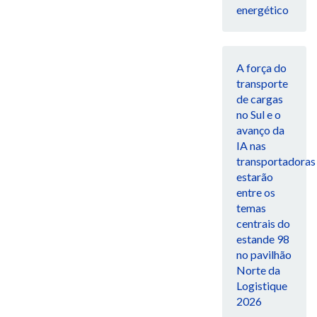
energético
A força do
transporte
de cargas
no Sul e o
avanço da
IA nas
transportadoras
estarão
entre os
temas
centrais do
estande 98
no pavilhão
Norte da
Logistique
2026