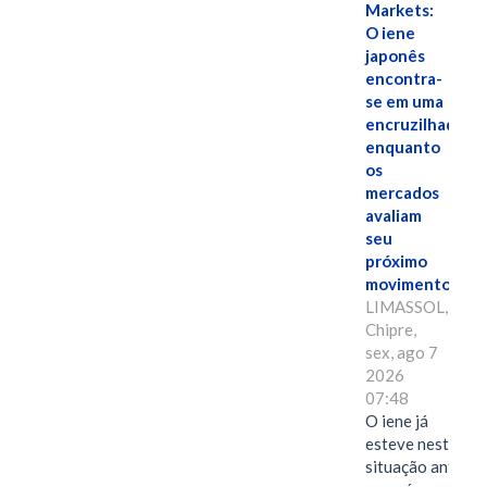
Markets:
O iene
japonês
encontra-
se em uma
encruzilhada
enquanto
os
mercados
avaliam
seu
próximo
movimento.
LIMASSOL,
Chipre,
sex, ago 7
2026
07:48
O iene já
esteve nesta
situação antes