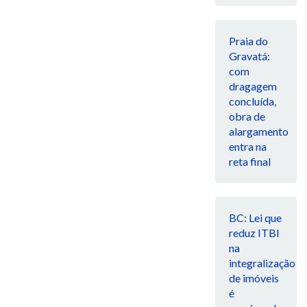
Praia do
Gravatá:
com
dragagem
concluída,
obra de
alargamento
entra na
reta final
BC: Lei que
reduz ITBI
na
integralização
de imóveis
é