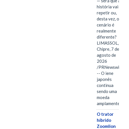
— será que a
história vai se
repetir ou,
desta vez, o
cenário é
realmente
diferente?
LIMASSOL,
Chipre, 7 de
agosto de
2026
/PRNewswire/
-- O iene
japonês
continua
sendo uma
moeda
amplamente…
O trator
híbrido
Zoomlion