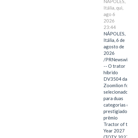
NÁPOLES,
Itália, qui,
ago 6
2026
23:44
NÁPOLES,
Itália, 6 de
agosto de
2026
/PRNewswire/
-- O trator
híbrido
DV3504 da
Zoomlion foi
selecionado
para duas
categorias do
prestigiado
prêmio
Tractor of the
Year 2027
(TOTY 2027: