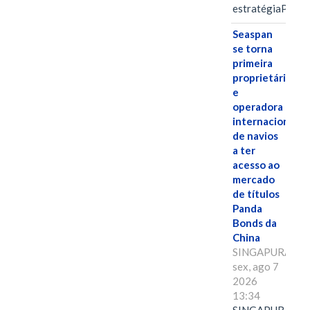
estratégiaPOR
Seaspan
se torna
primeira
proprietária
e
operadora
internacional
de navios
a ter
acesso ao
mercado
de títulos
Panda
Bonds da
China
SINGAPURA,
sex, ago 7
2026
13:34