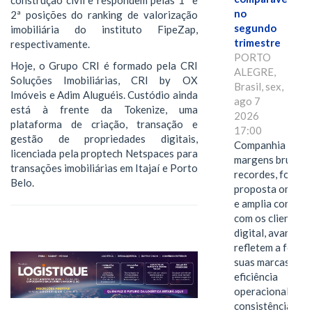
no
2ª posições do ranking de valorização
segundo
imobiliária do instituto FipeZap,
trimestre
respectivamente.
PORTO
Hoje, o Grupo CRI é formado pela CRI
ALEGRE,
Soluções Imobiliárias, CRI by OX
Brasil, sex,
Imóveis e Adim Aluguéis. Custódio ainda
ago 7
está à frente da Tokenize, uma
2026
plataforma de criação, transação e
17:00
gestão de propriedades digitais,
Companhia alcan
licenciada pela proptech Netspaces para
margens brutas
transações imobiliárias em Itajaí e Porto
recordes, fortal
Belo.
proposta omnica
e amplia conexã
com os clientes 
digital, avanços 
refletem a força 
suas marcas, a
eficiência
operacional e a
consistência de 