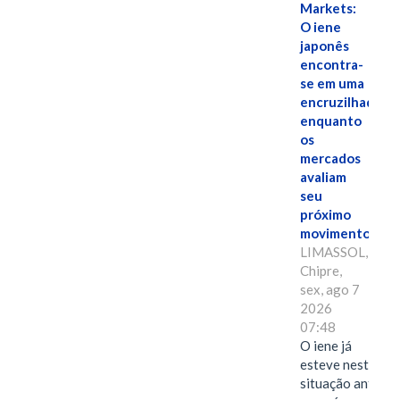
Markets:
O iene
japonês
encontra-
se em uma
encruzilhada
enquanto
os
mercados
avaliam
seu
próximo
movimento.
LIMASSOL,
Chipre,
sex, ago 7
2026
07:48
O iene já
esteve nesta
situação antes