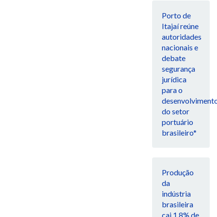
Porto de
Itajaí reúne
autoridades
nacionais e
debate
segurança
jurídica
para o
desenvolviment
do setor
portuário
brasileiro*
Produção
da
indústria
brasileira
cai 1,8% de