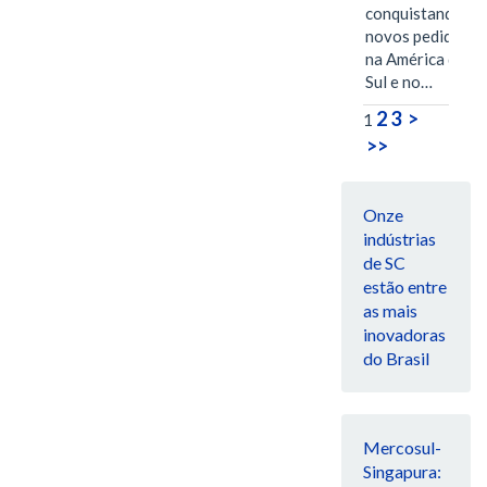
conquistando
novos pedidos
na América do
Sul e no…
2
3
>
1
>>
Onze
indústrias
de SC
estão entre
as mais
inovadoras
do Brasil
Mercosul-
Singapura: