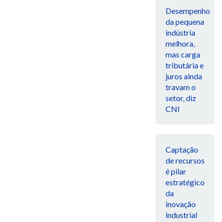
Desempenho
da pequena
indústria
melhora,
mas carga
tributária e
juros ainda
travam o
setor, diz
CNI
Captação
de recursos
é pilar
estratégico
da
inovação
industrial