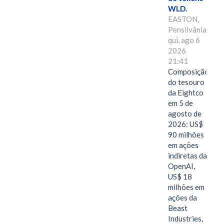
WLD.
EASTON,
Pensilvânia,
qui, ago 6
2026
21:41
Composição
do tesouro
da Eightco
em 5 de
agosto de
2026: US$
90 milhões
em ações
indiretas da
OpenAI,
US$ 18
milhões em
ações da
Beast
Industries,