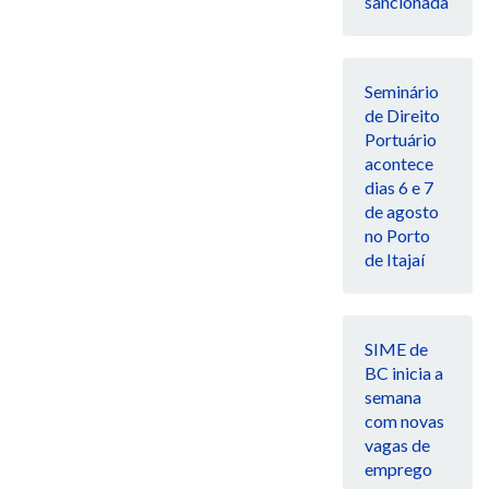
sancionada
Seminário
de Direito
Portuário
acontece
dias 6 e 7
de agosto
no Porto
de Itajaí
SIME de
BC inicia a
semana
com novas
vagas de
emprego