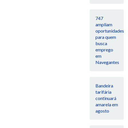
747
ampliam
oportunidades
para quem
busca
emprego
em
Navegantes
Bandeira
tarifária
continuará
amarela em
agosto