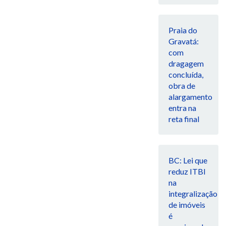
Praia do
Gravatá:
com
dragagem
concluída,
obra de
alargamento
entra na
reta final
BC: Lei que
reduz ITBI
na
integralização
de imóveis
é