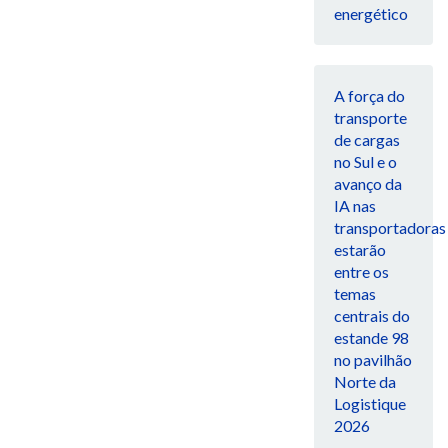
energético
A força do
transporte
de cargas
no Sul e o
avanço da
IA nas
transportadoras
estarão
entre os
temas
centrais do
estande 98
no pavilhão
Norte da
Logistique
2026