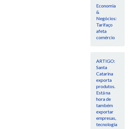
Economia
&
Negócios:
Tarifaço
afeta
comércio
ARTIGO:
Santa
Catarina
exporta
produtos.
Está na
hora de
também
exportar
empresas,
tecnologia