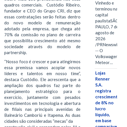
Vinhedo e
quadros comerciais. Custódio Ribeiro,
terminou na
fundador e CEO do Grupo CRI, diz que
capital
essas contratações serão feitas dentro
paulistaSÃO
do novo modelo de remuneração
PAULO, 7 de
adotado pela empresa, que chega até
agosto de
70% da comissão no plano de carreira
2026
que possibilita crescimento até mesmo
/PRNewswire/
sociedade através do modelo de
-- O
partnership.
Volkswagen
“Nosso foco é crescer e para atingirmos
Meteor…
essa premissa vamos acoplar novos
Lojas
líderes e talentos em nosso time”,
Renner
destaca Custódio. Ele acrescenta que a
S.A.
ampliação dos quadros faz parte do
registra
planejamento estratégico para o
crescimento
exercício, juntamente com pesados
de 8% no
investimentos em tecnologia e abertura
lucro
de filiais nas principais avenidas de
líquido,
Balneário Camboriú e Itapema. As duas
em base
cidades são consideradas “mecas” da
comparável,
construção civil e respondem pelas 1ª e