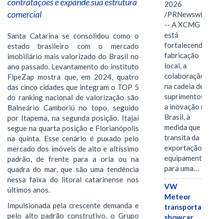
contratações e expande sua estrutura
2026
comercial
/PRNewswire/
-- A XCMG
está
Santa Catarina se consolidou como o
fortalecendo a
estado brasileiro com o mercado
fabricação
imobiliário mais valorizado do Brasil no
local, a
ano passado. Levantamento do instituto
colaboração
FipeZap mostra que, em 2024, quatro
na cadeia de
das cinco cidades que integram o TOP 5
suprimentos e
do ranking nacional de valorização são
a inovação no
Balneário Camboriú no topo, seguido
Brasil, à
por Itapema, na segunda posição. Itajaí
medida que
segue na quarta posição e Florianópolis
transita da
na quinta. Esse cenário é puxado pelo
exportação de
mercado dos imóveis de alto e altíssimo
equipamentos
padrão, de frente para a orla ou na
para uma…
quadra do mar, que são uma tendência
nessa faixa do litoral catarinense nos
VW
últimos anos.
Meteor
Impulsionada pela crescente demanda e
transporta
pelo alto padrão construtivo, o Grupo
showcar