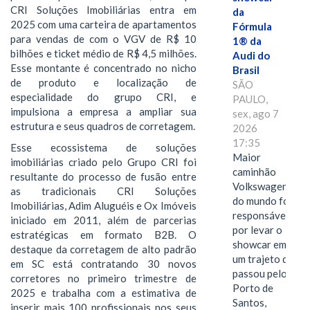
CRI Soluções Imobiliárias entra em
da
2025 com uma carteira de apartamentos
Fórmula
para vendas de com o VGV de R$ 10
1® da
bilhões e ticket médio de R$ 4,5 milhões.
Audi do
Esse montante é concentrado no nicho
Brasil
de produto e localização de
SÃO
especialidade do grupo CRI, e
PAULO,
impulsiona a empresa a ampliar sua
sex, ago 7
estrutura e seus quadros de corretagem.
2026
17:35
Esse ecossistema de soluções
Maior
imobiliárias criado pelo Grupo CRI foi
caminhão
resultante do processo de fusão entre
Volkswagen
as tradicionais CRI Soluções
do mundo foi
Imobiliárias, Adim Aluguéis e Ox Imóveis
responsável
iniciado em 2011, além de parcerias
por levar o
estratégicas em formato B2B. O
showcar em
destaque da corretagem de alto padrão
um trajeto que
em SC está contratando 30 novos
passou pelo
corretores no primeiro trimestre de
Porto de
2025 e trabalha com a estimativa de
Santos,
inserir mais 100 profissionais nos seus