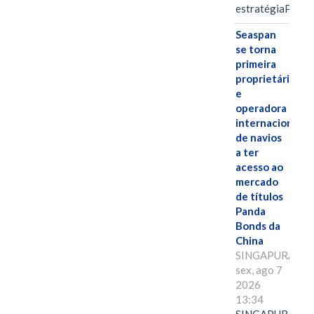
estratégiaPOR
Seaspan
se torna
primeira
proprietária
e
operadora
internacional
de navios
a ter
acesso ao
mercado
de títulos
Panda
Bonds da
China
SINGAPURA,
sex, ago 7
2026
13:34