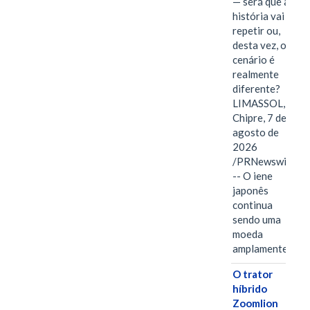
— será que a
história vai se
repetir ou,
desta vez, o
cenário é
realmente
diferente?
LIMASSOL,
Chipre, 7 de
agosto de
2026
/PRNewswire/
-- O iene
japonês
continua
sendo uma
moeda
amplamente…
O trator
híbrido
Zoomlion