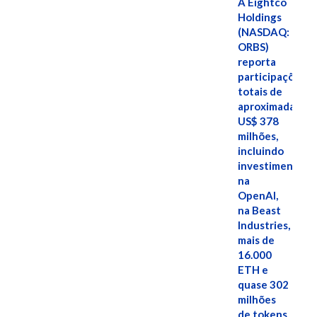
A Eightco
Holdings
(NASDAQ:
ORBS)
reporta
participações
totais de
aproximadamen
US$ 378
milhões,
incluindo
investimentos
na
OpenAI,
na Beast
Industries,
mais de
16.000
ETH e
quase 302
milhões
de tokens