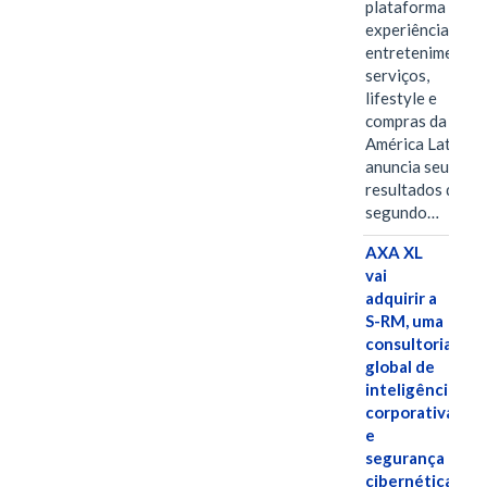
plataforma de
experiências,
entretenimento,
serviços,
lifestyle e
compras da
América Latina
anuncia seus
resultados do
segundo…
AXA XL
vai
adquirir a
S-RM, uma
consultoria
global de
inteligência
corporativa
e
segurança
cibernética