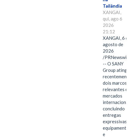
Tailândia
XANGAI,
qui, ago 6
2026
21:12
XANGAI, 6 de
agosto de
2026
/PRNewswire/
-- O SANY
Group atingiu
recentemente
dois marcos
relevantes em
mercados
internacionais,
concluindo
entregas
expressivas de
equipamentos
e