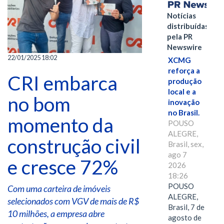
Notícias
distribuídas
pela PR
Newswire
22/01/2025 18:02
XCMG
reforça a
CRI embarca
produção
local e a
no bom
inovação
no Brasil.
momento da
POUSO
ALEGRE,
construção civil
Brasil, sex,
ago 7
e cresce 72%
2026
18:26
POUSO
Com uma carteira de imóveis
ALEGRE,
selecionados com VGV de mais de R$
Brasil, 7 de
10 milhões, a empresa abre
agosto de