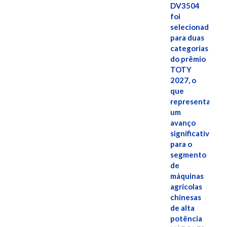
DV3504
foi
selecionado
para duas
categorias
do prêmio
TOTY
2027, o
que
representa
um
avanço
significativo
para o
segmento
de
máquinas
agrícolas
chinesas
de alta
potência