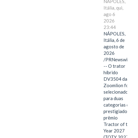
NÁPOLES,
Itália, qui,
ago 6
2026
23:44
NÁPOLES,
Itália, 6 de
agosto de
2026
/PRNewswire/
-- O trator
híbrido
DV3504 da
Zoomlion foi
selecionado
para duas
categorias do
prestigiado
prêmio
Tractor of the
Year 2027
(TOTY 2027: