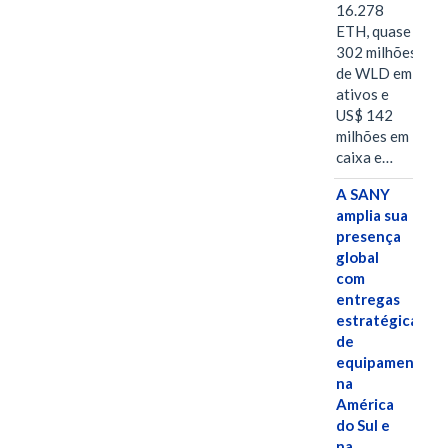
16.278
ETH, quase
302 milhões
de WLD em
ativos e
US$ 142
milhões em
caixa e…
A SANY
amplia sua
presença
global
com
entregas
estratégicas
de
equipamentos
na
América
do Sul e
na