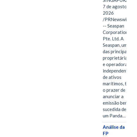
SINGAPURA,
7 de agosto de
2026
/PRNewswire/
-- Seaspan
Corporation
Pte. Ltd. A
Seaspan, uma
das principais
proprietárias
e operadoras
independentes
de ativos
marítimos, tem
o prazer de
anunciar a
emissão bem-
sucedida de
um Panda…
Análise da
FP