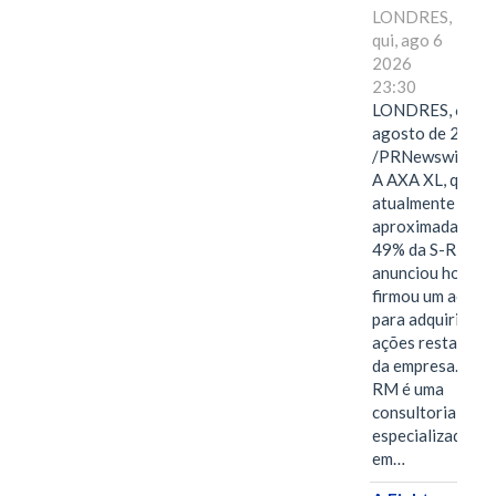
LONDRES,
qui, ago 6
2026
23:30
LONDRES, 6 de
agosto de 2026
/PRNewswire/ -
A AXA XL, que
atualmente deté
aproximadament
49% da S-RM,
anunciou hoje qu
firmou um acord
para adquirir as
ações restantes
da empresa. A S-
RM é uma
consultoria
especializada
em…