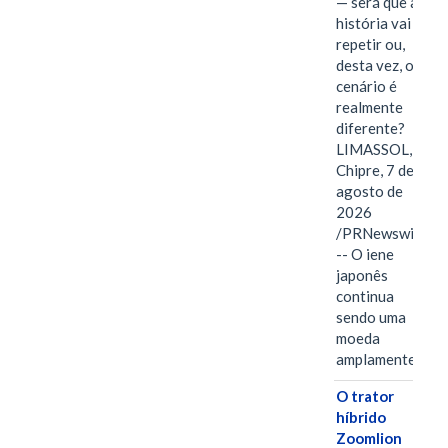
— será que a
história vai se
repetir ou,
desta vez, o
cenário é
realmente
diferente?
LIMASSOL,
Chipre, 7 de
agosto de
2026
/PRNewswire/
-- O iene
japonês
continua
sendo uma
moeda
amplamente…
O trator
híbrido
Zoomlion