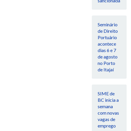
sancionada
Seminário
de Direito
Portuário
acontece
dias 6 e 7
de agosto
no Porto
de Itajaí
SIME de
BC inicia a
semana
com novas
vagas de
emprego