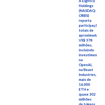
A Eightco
Holdings
(NASDAQ:
ORBS)
reporta
participações
totais de
aproximadamen
US$ 378
milhões,
incluindo
investimentos
na
OpenAI,
na Beast
Industries,
mais de
16.000
ETH e
quase 302
milhões
de tokens