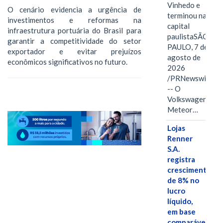
Vinhedo e
O cenário evidencia a urgência de
terminou na
investimentos e reformas na
capital
infraestrutura portuária do Brasil para
paulistaSÃO
garantir a competitividade do setor
PAULO, 7 de
exportador e evitar prejuízos
agosto de
econômicos significativos no futuro.​
2026
/PRNewswire/
-- O
Volkswagen
Meteor…
Lojas
Renner
S.A.
registra
crescimento
de 8% no
lucro
líquido,
em base
comparável,