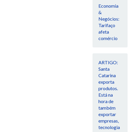
Economia
&
Negócios:
Tarifaço
afeta
comércio
ARTIGO:
Santa
Catarina
exporta
produtos.
Está na
hora de
também
exportar
empresas,
tecnologia