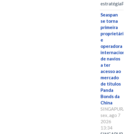
estratégiaPOR
Seaspan
se torna
primeira
proprietária
e
operadora
internacional
de navios
a ter
acesso ao
mercado
de títulos
Panda
Bonds da
China
SINGAPURA,
sex, ago 7
2026
13:34