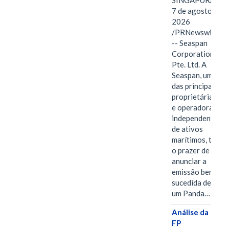
SINGAPURA,
7 de agosto de
2026
/PRNewswire/
-- Seaspan
Corporation
Pte. Ltd. A
Seaspan, uma
das principais
proprietárias
e operadoras
independentes
de ativos
marítimos, tem
o prazer de
anunciar a
emissão bem-
sucedida de
um Panda…
Análise da
FP