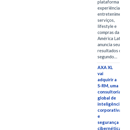
plataforma de
experiências,
entretenimento,
serviços,
lifestyle e
compras da
América Latina
anuncia seus
resultados do
segundo…
AXA XL
vai
adquirir a
S-RM, uma
consultoria
global de
inteligência
corporativa
e
segurança
cibernética