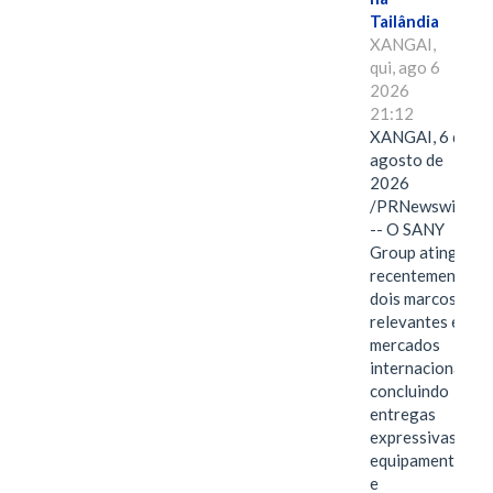
Tailândia
XANGAI,
qui, ago 6
2026
21:12
XANGAI, 6 de
agosto de
2026
/PRNewswire/
-- O SANY
Group atingiu
recentemente
dois marcos
relevantes em
mercados
internacionais,
concluindo
entregas
expressivas de
equipamentos
e