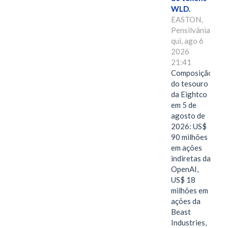
WLD.
EASTON,
Pensilvânia,
qui, ago 6
2026
21:41
Composição
do tesouro
da Eightco
em 5 de
agosto de
2026: US$
90 milhões
em ações
indiretas da
OpenAI,
US$ 18
milhões em
ações da
Beast
Industries,