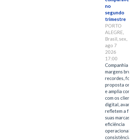
no
segundo
trimestre
PORTO
ALEGRE,
Brasil, sex,
ago 7
2026
17:00
Companhia alcan
margens brutas
recordes, fortal
proposta omnica
e amplia conexã
com os clientes 
digital, avanços 
refletem a força 
suas marcas, a
eficiência
operacional e a
consistência de 