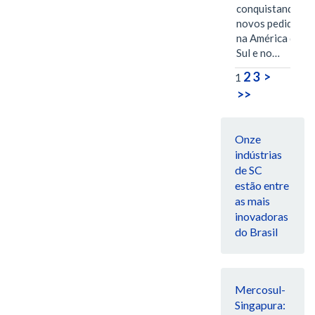
conquistando
novos pedidos
na América do
Sul e no…
2
3
>
1
>>
Onze
indústrias
de SC
estão entre
as mais
inovadoras
do Brasil
Mercosul-
Singapura: