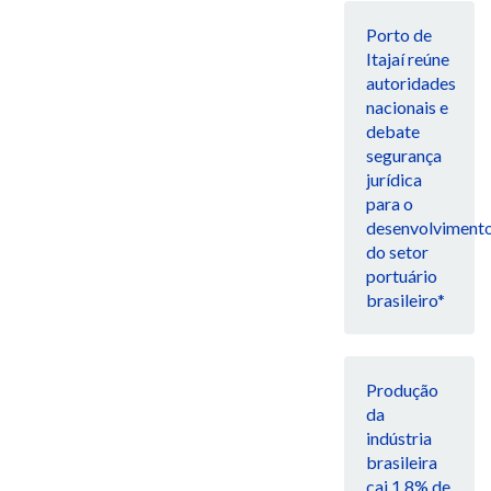
Porto de
Itajaí reúne
autoridades
nacionais e
debate
segurança
jurídica
para o
desenvolviment
do setor
portuário
brasileiro*
Produção
da
indústria
brasileira
cai 1,8% de