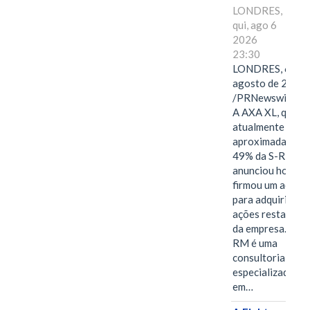
LONDRES,
qui, ago 6
2026
23:30
LONDRES, 6 de
agosto de 2026
/PRNewswire/ -
A AXA XL, que
atualmente deté
aproximadament
49% da S-RM,
anunciou hoje qu
firmou um acord
para adquirir as
ações restantes
da empresa. A S-
RM é uma
consultoria
especializada
em…