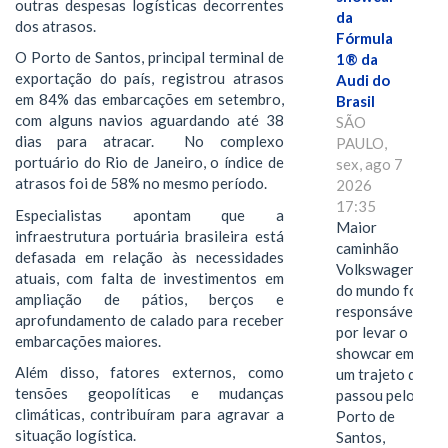
outras despesas logísticas decorrentes
da
dos atrasos.
Fórmula
O Porto de Santos, principal terminal de
1® da
exportação do país, registrou atrasos
Audi do
em 84% das embarcações em setembro,
Brasil
com alguns navios aguardando até 38
SÃO
dias para atracar. No complexo
PAULO,
portuário do Rio de Janeiro, o índice de
sex, ago 7
atrasos foi de 58% no mesmo período.
2026
17:35
Especialistas apontam que a
Maior
infraestrutura portuária brasileira está
caminhão
defasada em relação às necessidades
Volkswagen
atuais, com falta de investimentos em
do mundo foi
ampliação de pátios, berços e
responsável
aprofundamento de calado para receber
por levar o
embarcações maiores.
showcar em
Além disso, fatores externos, como
um trajeto que
tensões geopolíticas e mudanças
passou pelo
climáticas, contribuíram para agravar a
Porto de
situação logística.
Santos,