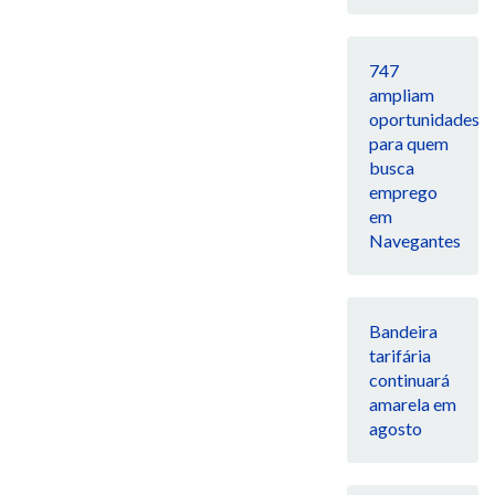
747
ampliam
oportunidades
para quem
busca
emprego
em
Navegantes
Bandeira
tarifária
continuará
amarela em
agosto