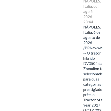
NÁPOLES,
Itália, qui,
ago 6
2026
23:44
NÁPOLES,
Itália, 6 de
agosto de
2026
/PRNewswire/
-- O trator
híbrido
DV3504 da
Zoomlion foi
selecionado
para duas
categorias do
prestigiado
prêmio
Tractor of the
Year 2027
(TOTY 2027: