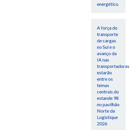
energético
A força do
transporte
de cargas
no Sul e o
avanço da
IA nas
transportadoras
estarão
entre os
temas
centrais do
estande 98
no pavilhão
Norte da
Logistique
2026