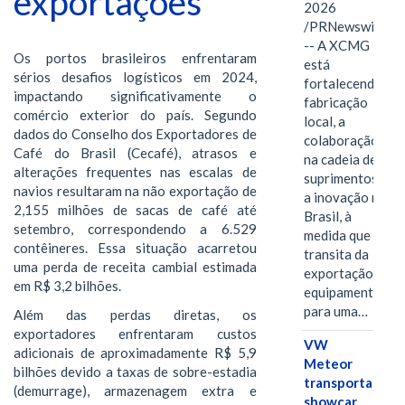
exportações
2026
/PRNewswire/
-- A XCMG
Os portos brasileiros enfrentaram
está
sérios desafios logísticos em 2024,
fortalecendo a
impactando significativamente o
fabricação
comércio exterior do país. Segundo
local, a
dados do Conselho dos Exportadores de
colaboração
Café do Brasil (Cecafé), atrasos e
na cadeia de
alterações frequentes nas escalas de
suprimentos e
navios resultaram na não exportação de
a inovação no
2,155 milhões de sacas de café até
Brasil, à
setembro, correspondendo a 6.529
medida que
contêineres. Essa situação acarretou
transita da
uma perda de receita cambial estimada
exportação de
em R$ 3,2 bilhões.
equipamentos
para uma…
Além das perdas diretas, os
exportadores enfrentaram custos
VW
adicionais de aproximadamente R$ 5,9
Meteor
bilhões devido a taxas de sobre-estadia
transporta
(demurrage), armazenagem extra e
showcar