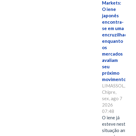
Markets:
O iene
japonês
encontra-
se em uma
encruzilhada
enquanto
os
mercados
avaliam
seu
próximo
movimento.
LIMASSOL,
Chipre,
sex, ago 7
2026
07:48
O iene já
esteve nesta
situação antes