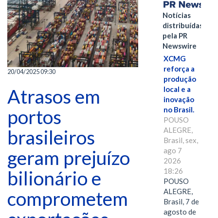
Notícias
distribuídas
pela PR
Newswire
XCMG
reforça a
20/04/2025 09:30
produção
local e a
Atrasos em
inovação
no Brasil.
portos
POUSO
ALEGRE,
brasileiros
Brasil, sex,
ago 7
geram prejuízo
2026
18:26
bilionário e
POUSO
ALEGRE,
comprometem
Brasil, 7 de
agosto de