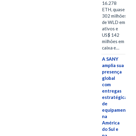
16.278
ETH, quase
302 milhões
de WLD em
ativos e
US$ 142
milhões em
caixa e…
A SANY
amplia sua
presença
global
com
entregas
estratégicas
de
equipamentos
na
América
do Sul e
na