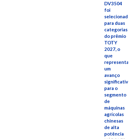
DV3504
foi
selecionado
para duas
categorias
do prêmio
TOTY
2027, o
que
representa
um
avanço
significativo
para o
segmento
de
máquinas
agrícolas
chinesas
de alta
potência