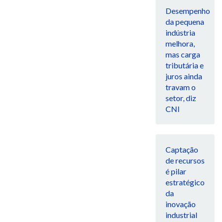
Desempenho
da pequena
indústria
melhora,
mas carga
tributária e
juros ainda
travam o
setor, diz
CNI
Captação
de recursos
é pilar
estratégico
da
inovação
industrial