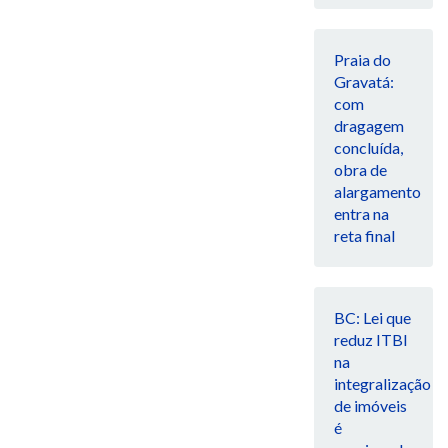
Praia do
Gravatá:
com
dragagem
concluída,
obra de
alargamento
entra na
reta final
BC: Lei que
reduz ITBI
na
integralização
de imóveis
é