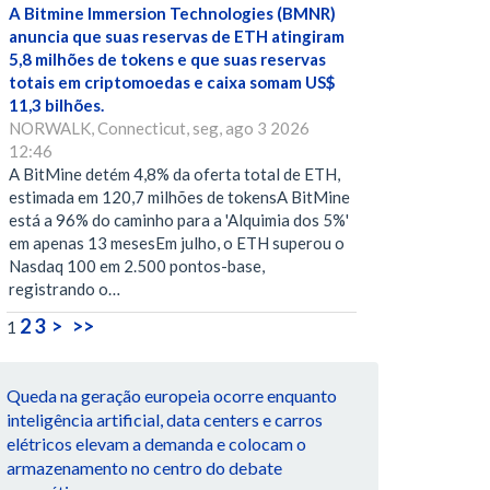
A Bitmine Immersion Technologies (BMNR)
anuncia que suas reservas de ETH atingiram
5,8 milhões de tokens e que suas reservas
totais em criptomoedas e caixa somam US$
11,3 bilhões.
NORWALK, Connecticut, seg, ago 3 2026
12:46
A BitMine detém 4,8% da oferta total de ETH,
estimada em 120,7 milhões de tokensA BitMine
está a 96% do caminho para a 'Alquimia dos 5%'
em apenas 13 mesesEm julho, o ETH superou o
Nasdaq 100 em 2.500 pontos-base,
registrando o…
2
3
>
>>
1
Queda na geração europeia ocorre enquanto
inteligência artificial, data centers e carros
elétricos elevam a demanda e colocam o
armazenamento no centro do debate