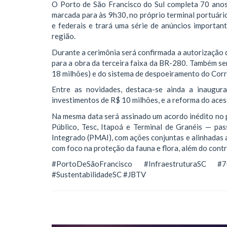
O Porto de São Francisco do Sul completa 70 anos 
marcada para às 9h30, no próprio terminal portuári
e federais e trará uma série de anúncios important
região.
Durante a cerimônia será confirmada a autorização 
para a obra da terceira faixa da BR-280. Também se
18 milhões) e do sistema de despoeiramento do Corr
Entre as novidades, destaca-se ainda a inaugu
investimentos de R$ 10 milhões, e a reforma do aces
Na mesma data será assinado um acordo inédito no 
Público, Tesc, Itapoá e Terminal de Granéis — p
Integrado (PMAI), com ações conjuntas e alinhadas 
com foco na proteção da fauna e flora, além do contr
#PortoDeSãoFrancisco #InfraestruturaSC #7
#SustentabilidadeSC #JBTV