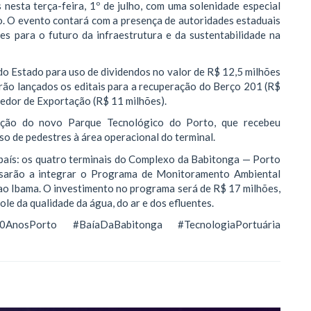
nesta terça-feira, 1º de julho, com uma solenidade especial
o. O evento contará com a presença de autoridades estaduais
es para o futuro da infraestrutura e da sustentabilidade na
do Estado para uso de dividendos no valor de R$ 12,5 milhões
rão lançados os editais para a recuperação do Berço 201 (R$
edor de Exportação (R$ 11 milhões).
ração do novo Parque Tecnológico do Porto, que recebeu
so de pedestres à área operacional do terminal.
país: os quatro terminais do Complexo da Babitonga — Porto
assarão a integrar o Programa de Monitoramento Ambiental
ao Ibama. O investimento no programa será de R$ 17 milhões,
ole da qualidade da água, do ar e dos efluentes.
0AnosPorto #BaíaDaBabitonga #TecnologiaPortuária