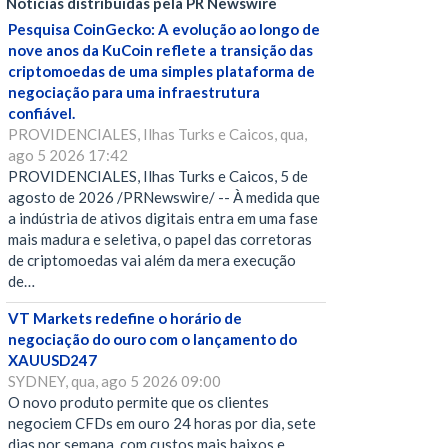
Notícias distribuídas pela PR Newswire
Pesquisa CoinGecko: A evolução ao longo de
nove anos da KuCoin reflete a transição das
criptomoedas de uma simples plataforma de
negociação para uma infraestrutura
confiável.
PROVIDENCIALES, Ilhas Turks e Caicos, qua,
ago 5 2026 17:42
PROVIDENCIALES, Ilhas Turks e Caicos, 5 de
agosto de 2026 /PRNewswire/ -- À medida que
a indústria de ativos digitais entra em uma fase
mais madura e seletiva, o papel das corretoras
de criptomoedas vai além da mera execução
de…
VT Markets redefine o horário de
negociação do ouro com o lançamento do
XAUUSD247
SYDNEY, qua, ago 5 2026 09:00
O novo produto permite que os clientes
negociem CFDs em ouro 24 horas por dia, sete
dias por semana, com custos mais baixos e