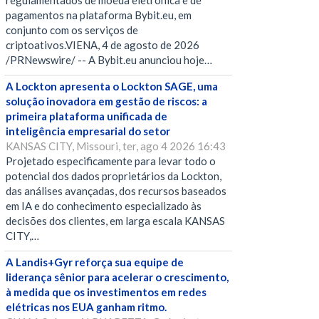
regulamentados de moeda eletrônica e de
pagamentos na plataforma Bybit.eu, em
conjunto com os serviços de
criptoativos.VIENA, 4 de agosto de 2026
/PRNewswire/ -- A Bybit.eu anunciou hoje…
A Lockton apresenta o Lockton SAGE, uma
solução inovadora em gestão de riscos: a
primeira plataforma unificada de
inteligência empresarial do setor
KANSAS CITY, Missouri, ter, ago 4 2026 16:43
Projetado especificamente para levar todo o
potencial dos dados proprietários da Lockton,
das análises avançadas, dos recursos baseados
em IA e do conhecimento especializado às
decisões dos clientes, em larga escala KANSAS
CITY,…
A Landis+Gyr reforça sua equipe de
liderança sênior para acelerar o crescimento,
à medida que os investimentos em redes
elétricas nos EUA ganham ritmo.