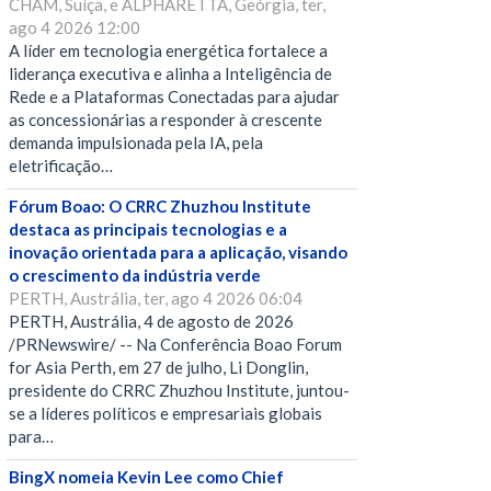
CHAM, Suíça, e ALPHARETTA, Geórgia, ter,
ago 4 2026 12:00
A líder em tecnologia energética fortalece a
liderança executiva e alinha a Inteligência de
Rede e a Plataformas Conectadas para ajudar
as concessionárias a responder à crescente
demanda impulsionada pela IA, pela
eletrificação…
Fórum Boao: O CRRC Zhuzhou Institute
destaca as principais tecnologias e a
inovação orientada para a aplicação, visando
o crescimento da indústria verde
PERTH, Austrália, ter, ago 4 2026 06:04
PERTH, Austrália, 4 de agosto de 2026
/PRNewswire/ -- Na Conferência Boao Forum
for Asia Perth, em 27 de julho, Li Donglin,
presidente do CRRC Zhuzhou Institute, juntou-
se a líderes políticos e empresariais globais
para…
BingX nomeia Kevin Lee como Chief