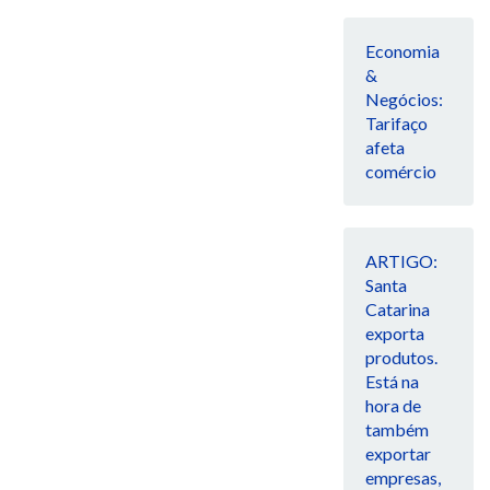
Economia
&
Negócios:
Tarifaço
afeta
comércio
ARTIGO:
Santa
Catarina
exporta
produtos.
Está na
hora de
também
exportar
empresas,