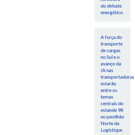
do debate
energético
A força do
transporte
de cargas
no Sul e o
avanço da
IA nas
transportadoras
estarão
entre os
temas
centrais do
estande 98
no pavilhão
Norte da
Logistique