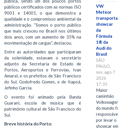
pública, sendo um dos poucos portos
VW
públicos certificados com as normas ISO
Meteor
9001 e 14001, o que demonstra a
transporta
qualidade e o compromisso ambiental da
showcar
administração. “Somos o porto público
da
que mais cresceu no Brasil nos últimos
Fórmula
dois anos, com um aumento de 35% na
1® da
movimentação de cargas”, destacou.
Audi do
Entre as autoridades que participaram
Brasil
da solenidade, estavam o secretário
SÃO
adjunto da Secretaria de Estado de
PAULO,
Portos, Aeroportos e Ferrovias, Ivan
sex, ago 7
Amaral, e os prefeitos de São Francisco
2026
do Sul, Godofredo Gomes, e de Itapoá,
17:35
Jefinho Garcia.
Maior
caminhão
O evento foi animado pela Banda
Volkswagen
Guarani, escola de música que é
do mundo foi
patrimônio cultural de São Francisco do
responsável
Sul.
por levar o
Breve história do Porto:
showcar em