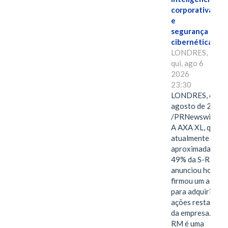
corporativa
e
segurança
cibernética
LONDRES,
qui, ago 6
2026
23:30
LONDRES, 6 de
agosto de 2026
/PRNewswire/ -
A AXA XL, que
atualmente deté
aproximadament
49% da S-RM,
anunciou hoje qu
firmou um acord
para adquirir as
ações restantes
da empresa. A S-
RM é uma