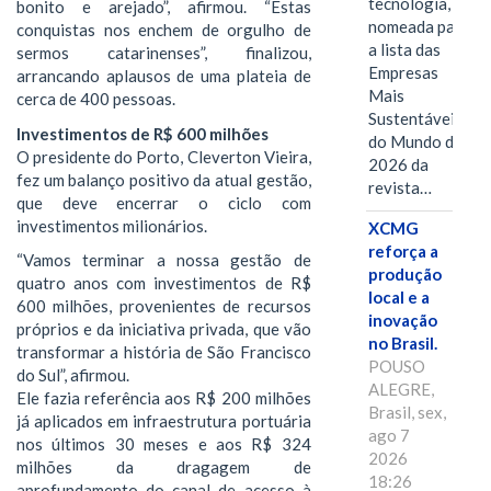
tecnologia, foi
bonito e arejado”, afirmou. “Estas
nomeada para
conquistas nos enchem de orgulho de
a lista das
sermos catarinenses”, finalizou,
Empresas
arrancando aplausos de uma plateia de
Mais
cerca de 400 pessoas.
Sustentáveis
Investimentos de R$ 600 milhões
do Mundo de
O presidente do Porto, Cleverton Vieira,
2026 da
fez um balanço positivo da atual gestão,
revista…
que deve encerrar o ciclo com
investimentos milionários.
XCMG
reforça a
“Vamos terminar a nossa gestão de
produção
quatro anos com investimentos de R$
local e a
600 milhões, provenientes de recursos
inovação
próprios e da iniciativa privada, que vão
no Brasil.
transformar a história de São Francisco
POUSO
do Sul”, afirmou.
ALEGRE,
Ele fazia referência aos R$ 200 milhões
Brasil, sex,
já aplicados em infraestrutura portuária
ago 7
nos últimos 30 meses e aos R$ 324
2026
milhões da dragagem de
18:26
aprofundamento do canal de acesso à