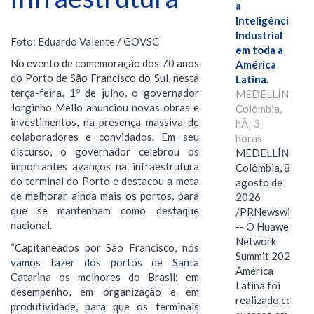
a
Inteligência
Industrial
Foto: Eduardo Valente / GOVSC
em toda a
No evento de comemoração dos 70 anos
América
do Porto de São Francisco do Sul, nesta
Latina.
terça-feira, 1º de julho, o governador
MEDELLÍN,
Jorginho Mello anunciou novas obras e
Colômbia,
investimentos, na presença massiva de
hÃ¡ 3
colaboradores e convidados. Em seu
horas
discurso, o governador celebrou os
MEDELLÍN,
importantes avanços na infraestrutura
Colômbia, 8 de
do terminal do Porto e destacou a meta
agosto de
de melhorar ainda mais os portos, para
2026
que se mantenham como destaque
/PRNewswire/
nacional.
-- O Huawei
Network
“Capitaneados por São Francisco, nós
Summit 2026
vamos fazer dos portos de Santa
América
Catarina os melhores do Brasil: em
Latina foi
desempenho, em organização e em
realizado com
produtividade, para que os terminais