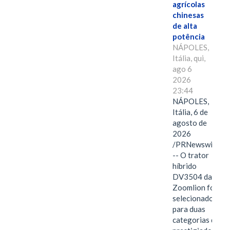
agrícolas
chinesas
de alta
potência
NÁPOLES,
Itália, qui,
ago 6
2026
23:44
NÁPOLES,
Itália, 6 de
agosto de
2026
/PRNewswire/
-- O trator
híbrido
DV3504 da
Zoomlion foi
selecionado
para duas
categorias do