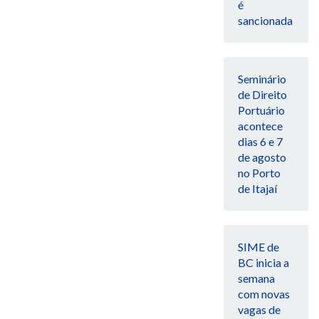
é
sancionada
Seminário
de Direito
Portuário
acontece
dias 6 e 7
de agosto
no Porto
de Itajaí
SIME de
BC inicia a
semana
com novas
vagas de