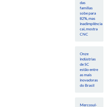
das
famílias
sobe para
82%, mas
inadimplência
cai, mostra
CNC
Onze
indústrias
de SC
estão entre
as mais
inovadoras
do Brasil
Mercosul-