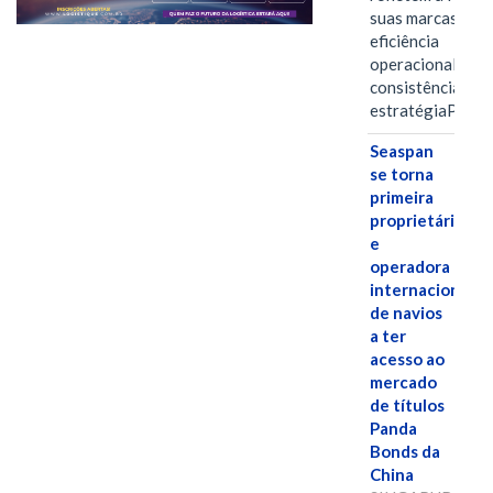
suas marcas, a
eficiência
operacional e a
consistência de 
estratégiaPOR
Seaspan
se torna
primeira
proprietária
e
operadora
internacional
de navios
a ter
acesso ao
mercado
de títulos
Panda
Bonds da
China