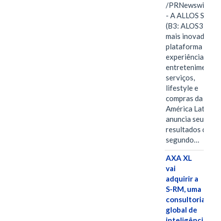
/PRNewswire/ -
- A ALLOS S.A.
(B3: ALOS3), a
mais inovadora
plataforma de
experiências,
entretenimento,
serviços,
lifestyle e
compras da
América Latina
anuncia seus
resultados do
segundo…
AXA XL
vai
adquirir a
S-RM, uma
consultoria
global de
inteligência