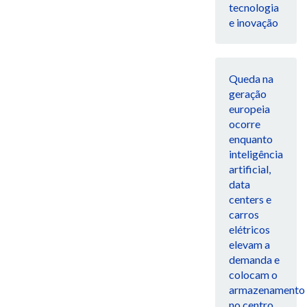
tecnologia
e inovação
Queda na
geração
europeia
ocorre
enquanto
inteligência
artificial,
data
centers e
carros
elétricos
elevam a
demanda e
colocam o
armazenamento
no centro