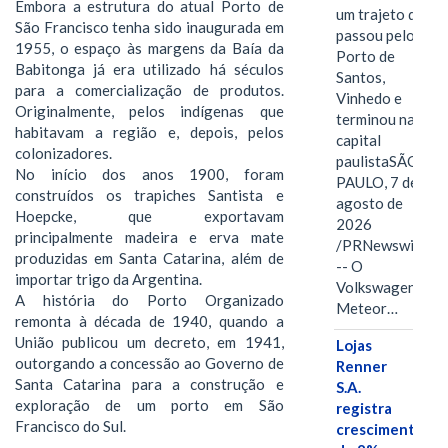
Embora a estrutura do atual Porto de
um trajeto que
São Francisco tenha sido inaugurada em
passou pelo
1955, o espaço às margens da Baía da
Porto de
Babitonga já era utilizado há séculos
Santos,
para a comercialização de produtos.
Vinhedo e
Originalmente, pelos indígenas que
terminou na
habitavam a região e, depois, pelos
capital
colonizadores.
paulistaSÃO
No início dos anos 1900, foram
PAULO, 7 de
construídos os trapiches Santista e
agosto de
Hoepcke, que exportavam
2026
principalmente madeira e erva mate
/PRNewswire/
produzidas em Santa Catarina, além de
-- O
importar trigo da Argentina.
Volkswagen
A história do Porto Organizado
Meteor…
remonta à década de 1940, quando a
União publicou um decreto, em 1941,
Lojas
outorgando a concessão ao Governo de
Renner
Santa Catarina para a construção e
S.A.
exploração de um porto em São
registra
Francisco do Sul.
crescimento