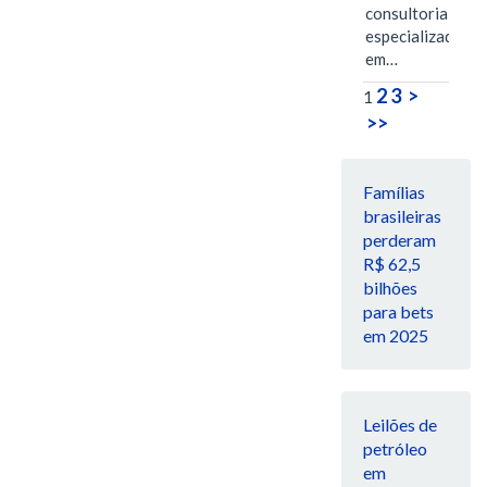
consultoria
especializada
em…
2
3
>
1
>>
Famílias
brasileiras
perderam
R$ 62,5
bilhões
para bets
em 2025
Leilões de
petróleo
em