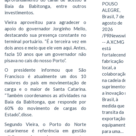
POUSO
Baía da Babitonga, entre outros
ALEGRE,
investimentos.
Brasil, 7 de
Vieira aproveitou para agradecer o
agosto de
apoio do governador Jorginho Mello,
2026
destacando sua presença constante no
/PRNewswire/
terminal portuário. “É a terceira vez em
-- A XCMG
dois anos e meio que ele vem aqui. Antes,
está
fazia 10 anos que um governador não
fortalecendo a
pisava no cais do nosso Porto”.
fabricação
local, a
O presidente informou que São
colaboração
Francisco é atualmente um dos 10
na cadeia de
maiores do país em movimentação de
suprimentos e
carga e o maior de Santa Catarina.
a inovação no
“Também coordenamos as atividades na
Brasil, à
Baía da Babitonga, que responde por
medida que
60% do movimento de cargas do
transita da
Estado”, disse.
exportação de
Segundo Vieira, o Porto do Norte
equipamentos
catarinense é referência em gestão
para uma…