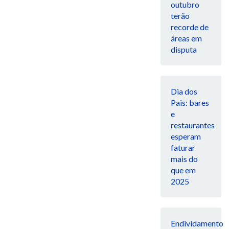
outubro
terão
recorde de
áreas em
disputa
Dia dos
Pais: bares
e
restaurantes
esperam
faturar
mais do
que em
2025
Endividamento