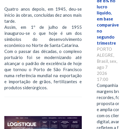
de 8% no
lucro
Quatro anos depois, em 1945, deu-se
líquido,
início às obras, concluídas dez anos mais
em base
tarde.
comparável,
Assim, em 1º de julho de 1955
no
inaugurou-se o que hoje é um dos
segundo
símbolos do desenvolvimento
trimestre
econômico no Norte de Santa Catarina.
PORTO
Com o passar das décadas, o complexo
ALEGRE,
portuário foi se modernizando até
Brasil, sex,
alcançar o padrão de excelência de hoje
ago 7
que tornou o Porto de São Francisco
2026
numa referência mundial na exportação
17:00
e importação de grãos, fertilizantes e
Companhia alcan
produtos siderúrgicos.
margens brutas
recordes, fortal
proposta omnica
e amplia conexã
com os clientes 
digital, avanços 
refletem a força 