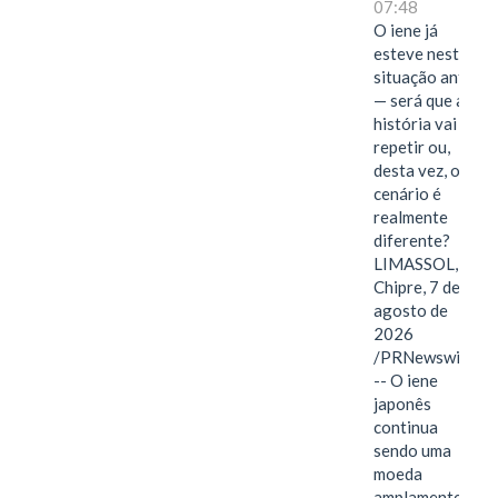
07:48
O iene já
esteve nesta
situação antes
— será que a
história vai se
repetir ou,
desta vez, o
cenário é
realmente
diferente?
LIMASSOL,
Chipre, 7 de
agosto de
2026
/PRNewswire/
-- O iene
japonês
continua
sendo uma
moeda
amplamente…