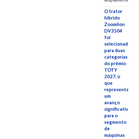
O trator
híbrido
Zoomlion
DV3504
foi
selecionado
para duas
categorias
do prêmio
TOTY
2027, o
que
representa
um
avanço
significativo
para o
segmento
de
máquinas