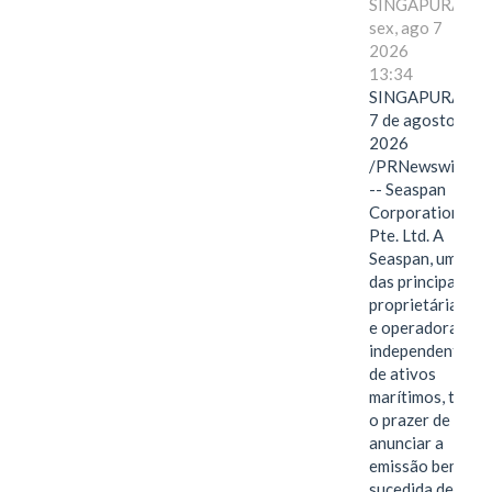
SINGAPURA,
sex, ago 7
2026
13:34
SINGAPURA,
7 de agosto de
2026
/PRNewswire/
-- Seaspan
Corporation
Pte. Ltd. A
Seaspan, uma
das principais
proprietárias
e operadoras
independentes
de ativos
marítimos, tem
o prazer de
anunciar a
emissão bem-
sucedida de