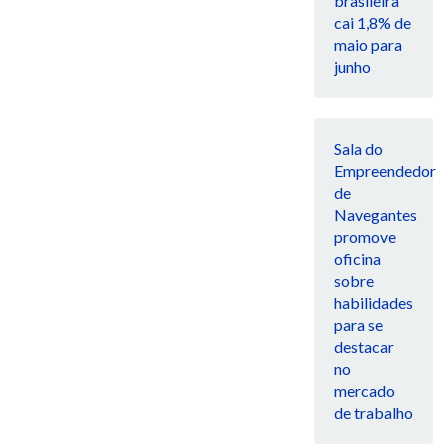
brasileira
cai 1,8% de
maio para
junho
Sala do
Empreendedor
de
Navegantes
promove
oficina
sobre
habilidades
para se
destacar
no
mercado
de trabalho