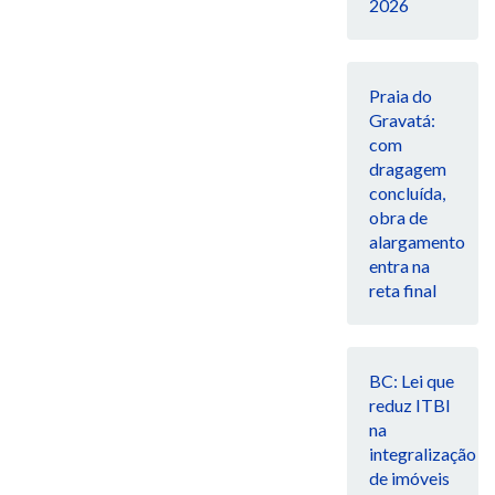
2026
Praia do
Gravatá:
com
dragagem
concluída,
obra de
alargamento
entra na
reta final
BC: Lei que
reduz ITBI
na
integralização
de imóveis