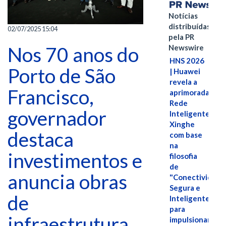
Notícias
distribuídas
02/07/2025 15:04
pela PR
Newswire
Nos 70 anos do
HNS 2026
Porto de São
| Huawei
revela a
Francisco,
aprimorada
Rede
governador
Inteligente
Xinghe
destaca
com base
na
investimentos e
filosofia
de
anuncia obras
"Conectividade
Segura e
de
Inteligente"
para
infraestrutura
impulsionar