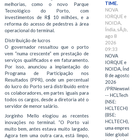
TIME.
melhorias, como o novo Parque
NOVA
Tecnológico do Porto, com
IORQUE e
investimentos de R$ 10 milhões, e a
NOIDA,
reforma do acesso de pedestres à área
Índia, sÃ¡b,
operacional do terminal.
ago 8
Distribuição de lucros
2026
O governador ressaltou que o porto
09:33
vem “numa crescente” em prestação de
NOVA
serviços qualificados e em faturamento.
IORQUE e
Por isso, anunciou a implantação do
NOIDA, Índia,
Programa de Participação nos
8 de agosto de
Resultados (PPR), onde um percentual
2026
do lucro do Porto será distribuído entre
/PRNewswire/
os colaboradores, em partes iguais para
-- HCLTech
todos os cargos, desde a diretoria até o
(NSE:
servidor de menor salário.
HCLTECH)
(BSE:
Jorginho Mello elogiou as recentes
HCLTECH),
inovações no terminal. “O Porto vai
uma empresa
muito bem, antes estava muito largado.
líder global em
Agora tem uma outra cara, está limpo,