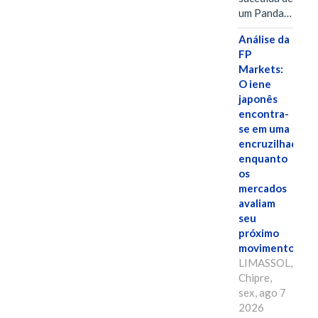
um Panda…
Análise da
FP
Markets:
O iene
japonês
encontra-
se em uma
encruzilhada
enquanto
os
mercados
avaliam
seu
próximo
movimento.
LIMASSOL,
Chipre,
sex, ago 7
2026