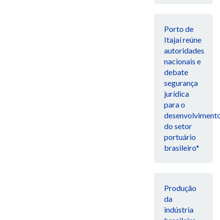
Porto de
Itajaí reúne
autoridades
nacionais e
debate
segurança
jurídica
para o
desenvolviment
do setor
portuário
brasileiro*
Produção
da
indústria