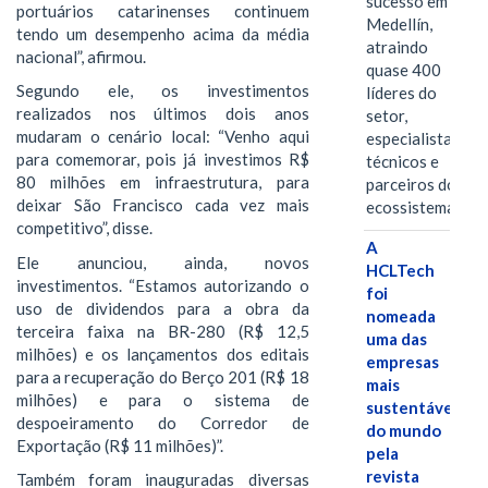
sucesso em
portuários catarinenses continuem
Medellín,
tendo um desempenho acima da média
atraindo
nacional”, afirmou.
quase 400
Segundo ele, os investimentos
líderes do
realizados nos últimos dois anos
setor,
mudaram o cenário local: “Venho aqui
especialistas
para comemorar, pois já investimos R$
técnicos e
80 milhões em infraestrutura, para
parceiros do
deixar São Francisco cada vez mais
ecossistema.…
competitivo”, disse.
A
Ele anunciou, ainda, novos
HCLTech
investimentos. “Estamos autorizando o
foi
uso de dividendos para a obra da
nomeada
terceira faixa na BR-280 (R$ 12,5
uma das
milhões) e os lançamentos dos editais
empresas
para a recuperação do Berço 201 (R$ 18
mais
milhões) e para o sistema de
sustentáveis
despoeiramento do Corredor de
do mundo
Exportação (R$ 11 milhões)”.
pela
revista
Também foram inauguradas diversas