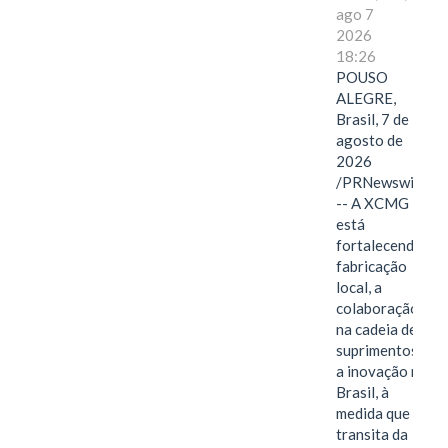
ago 7
2026
18:26
POUSO
ALEGRE,
Brasil, 7 de
agosto de
2026
/PRNewswire/
-- A XCMG
está
fortalecendo a
fabricação
local, a
colaboração
na cadeia de
suprimentos e
a inovação no
Brasil, à
medida que
transita da