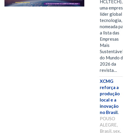
HCLTECH),
uma empresa
líder global em
tecnologia, foi
nomeada para
a lista das
Empresas
Mais
Sustentáveis
do Mundo de
2026 da
revista…
XCMG
reforça a
produção
local e a
inovação
no Brasil.
POUSO
ALEGRE,
Brasil, sex,