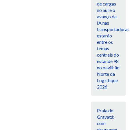
de cargas
no Sul e o
avanço da
IA nas
transportadoras
estarão
entre os
temas
centrais do
estande 98
no pavilhão
Norte da
Logistique
2026
Praia do
Gravatá:
com
dragagem