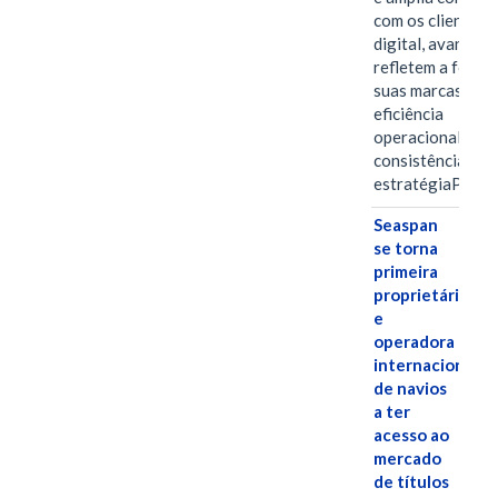
com os clientes 
digital, avanços 
refletem a força 
suas marcas, a
eficiência
operacional e a
consistência de 
estratégiaPOR
Seaspan
se torna
primeira
proprietária
e
operadora
internacional
de navios
a ter
acesso ao
mercado
de títulos