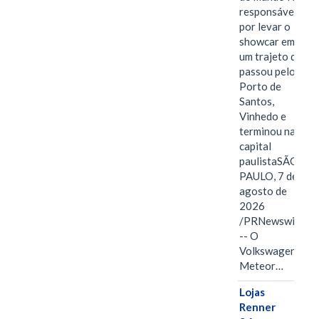
responsável
por levar o
showcar em
um trajeto que
passou pelo
Porto de
Santos,
Vinhedo e
terminou na
capital
paulistaSÃO
PAULO, 7 de
agosto de
2026
/PRNewswire/
-- O
Volkswagen
Meteor…
Lojas
Renner