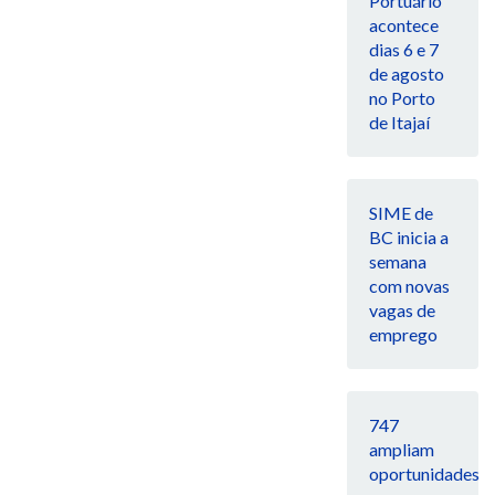
Portuário
acontece
dias 6 e 7
de agosto
no Porto
de Itajaí
SIME de
BC inicia a
semana
com novas
vagas de
emprego
747
ampliam
oportunidades