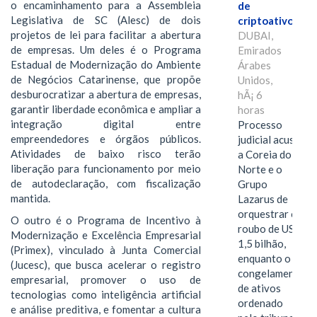
o encaminhamento para a Assembleia
de
Legislativa de SC (Alesc) de dois
criptoativos
projetos de lei para facilitar a abertura
DUBAI,
de empresas. Um deles é o Programa
Emirados
Estadual de Modernização do Ambiente
Árabes
de Negócios Catarinense, que propõe
Unidos,
desburocratizar a abertura de empresas,
hÃ¡ 6
garantir liberdade econômica e ampliar a
horas
integração digital entre
Processo
empreendedores e órgãos públicos.
judicial acusa
Atividades de baixo risco terão
a Coreia do
liberação para funcionamento por meio
Norte e o
de autodeclaração, com fiscalização
Grupo
mantida.
Lazarus de
orquestrar o
O outro é o Programa de Incentivo à
roubo de US$
Modernização e Excelência Empresarial
1,5 bilhão,
(Primex), vinculado à Junta Comercial
enquanto o
(Jucesc), que busca acelerar o registro
congelamento
empresarial, promover o uso de
de ativos
tecnologias como inteligência artificial
ordenado
e análise preditiva, e fomentar a cultura