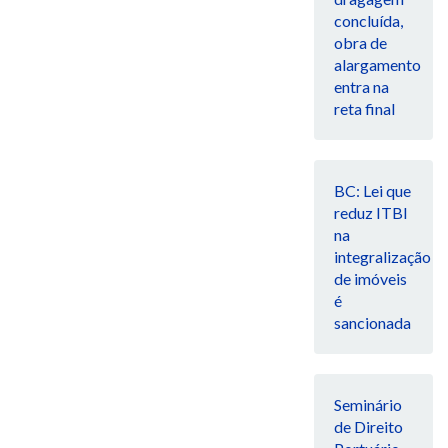
concluída,
obra de
alargamento
entra na
reta final
BC: Lei que
reduz ITBI
na
integralização
de imóveis
é
sancionada
Seminário
de Direito