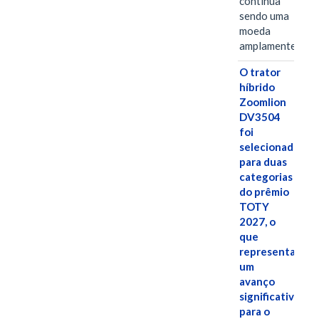
continua
sendo uma
moeda
amplamente…
O trator
híbrido
Zoomlion
DV3504
foi
selecionado
para duas
categorias
do prêmio
TOTY
2027, o
que
representa
um
avanço
significativo
para o