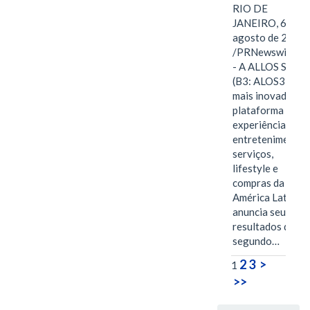
RIO DE
JANEIRO, 6 de
agosto de 2026
/PRNewswire/ -
- A ALLOS S.A.
(B3: ALOS3), a
mais inovadora
plataforma de
experiências,
entretenimento,
serviços,
lifestyle e
compras da
América Latina
anuncia seus
resultados do
segundo…
2
3
>
1
>>