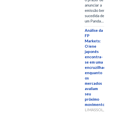
anunciar a
emissão bem-
sucedida de
um Panda…
Análise da
FP
Markets:
O iene
japonês
encontra-
se em uma
encruzilhada
enquanto
os
mercados
avaliam
seu
próximo
movimento.
LIMASSOL,