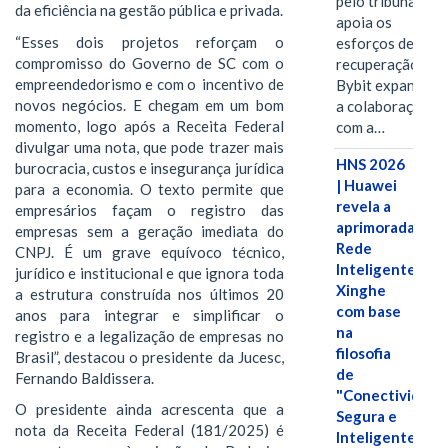
pelo tribunal
da eficiência na gestão pública e privada.
apoia os
“Esses dois projetos reforçam o
esforços de
compromisso do Governo de SC com o
recuperação e
empreendedorismo e com o incentivo de
Bybit expande
novos negócios. E chegam em um bom
a colaboração
momento, logo após a Receita Federal
com a…
divulgar uma nota, que pode trazer mais
HNS 2026
burocracia, custos e insegurança jurídica
| Huawei
para a economia. O texto permite que
revela a
empresários façam o registro das
aprimorada
empresas sem a geração imediata do
Rede
CNPJ. É um grave equívoco técnico,
Inteligente
jurídico e institucional e que ignora toda
Xinghe
a estrutura construída nos últimos 20
com base
anos para integrar e simplificar o
na
registro e a legalização de empresas no
filosofia
Brasil”, destacou o presidente da Jucesc,
de
Fernando Baldissera.
"Conectividade
O presidente ainda acrescenta que a
Segura e
nota da Receita Federal (181/2025) é
Inteligente"