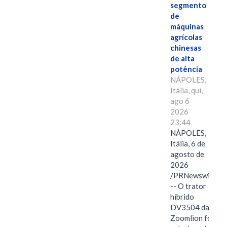
segmento
de
máquinas
agrícolas
chinesas
de alta
potência
NÁPOLES,
Itália, qui,
ago 6
2026
23:44
NÁPOLES,
Itália, 6 de
agosto de
2026
/PRNewswire/
-- O trator
híbrido
DV3504 da
Zoomlion foi