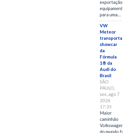
exportação de
equipamentos
para uma…
VW
Meteor
transporta
showcar
da
Fórmula
1® da
Audi do
Brasil
SÃO
PAULO,
sex, ago 7
2026
17:35
Maior
caminhão
Volkswagen
do mundo foi