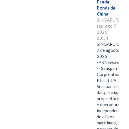
Panda
Bonds da
China
SINGAPURA,
sex, ago 7
2026
13:34
SINGAPURA,
7 de agosto de
2026
/PRNewswire/
-- Seaspan
Corporation
Pte. Ltd. A
Seaspan, uma
das principais
proprietárias
e operadoras
independentes
de ativos
marítimos, tem
o prazer de