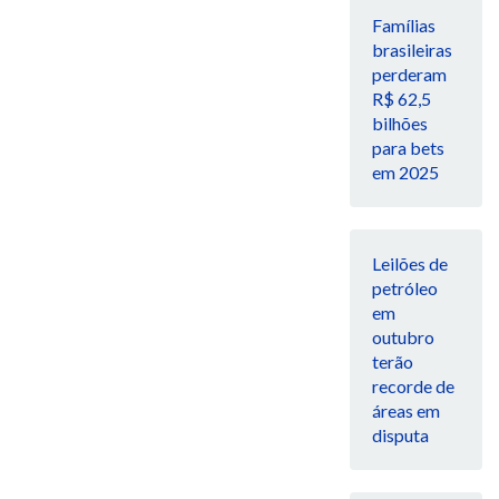
Famílias
brasileiras
perderam
R$ 62,5
bilhões
para bets
em 2025
Leilões de
petróleo
em
outubro
terão
recorde de
áreas em
disputa