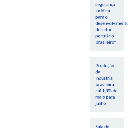
segurança
jurídica
para o
desenvolviment
do setor
portuário
brasileiro*
Produção
da
indústria
brasileira
cai 1,8% de
maio para
junho
Sala do