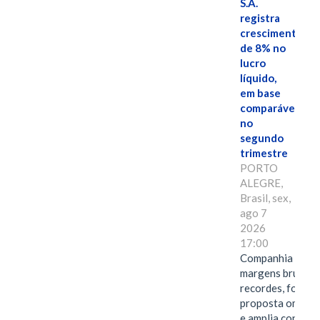
S.A.
registra
crescimento
de 8% no
lucro
líquido,
em base
comparável,
no
segundo
trimestre
PORTO
ALEGRE,
Brasil, sex,
ago 7
2026
17:00
Companhia alcan
margens brutas
recordes, fortal
proposta omnica
e amplia conexã