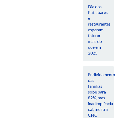
Dia dos
Pais: bares
e
restaurantes
esperam
faturar
mais do
que em
2025
Endividamento
das
famílias
sobe para
82%, mas
inadimplência
cai, mostra
CNC