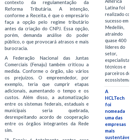
América
contexto da regulamentação da
Latina foi
Reforma Tributária. A intenção,
realizado com
conforme a Receita, é que o empresário
sucesso em
faça a opção pelo regime tributário
Medellín,
antes da criação do CNPJ. Essa opção,
atraindo
porém, demanda análise do poder
quase 400
público, o que provocará atrasos e mais
líderes do
burocracia.
setor,
A Federação Nacional das Juntas
especialistas
Comerciais (Fenaju) também criticou a
técnicos e
medida. Conforme o órgão, são vários
parceiros do
os prejuízos. O empreendedor, por
ecossistema.…
exemplo, teria que cumprir etapas
adicionais, aumentando o tempo e os
A
custos. Além disso, a automatização
HCLTech
entre os sistemas federais, estaduais e
foi
municipais seria quebrada,
nomeada
desrespeitando acordo de cooperação
uma das
entre os órgãos integrantes da Rede
empresas
sim.
mais
sustentáveis
“A Fenaju é totalmente contra essa