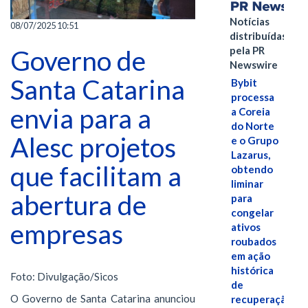
Notícias
08/07/2025 10:51
distribuídas
pela PR
Governo de
Newswire
Santa Catarina
Bybit
processa
envia para a
a Coreia
do Norte
Alesc projetos
e o Grupo
Lazarus,
que facilitam a
obtendo
liminar
abertura de
para
congelar
empresas
ativos
roubados
em ação
histórica
Foto: Divulgação/Sicos
de
O Governo de Santa Catarina anunciou
recuperação