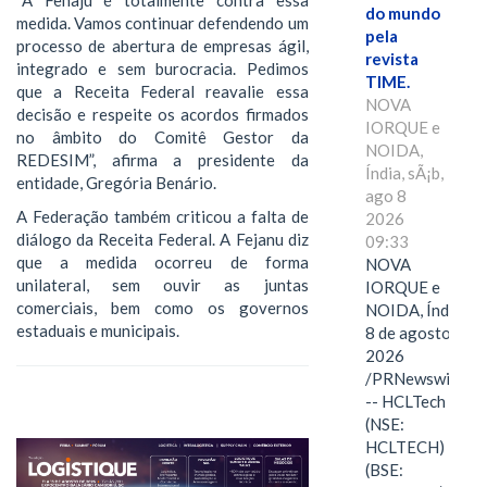
do mundo
medida. Vamos continuar defendendo um
pela
processo de abertura de empresas ágil,
revista
integrado e sem burocracia. Pedimos
TIME.
que a Receita Federal reavalie essa
NOVA
decisão e respeite os acordos firmados
IORQUE e
no âmbito do Comitê Gestor da
NOIDA,
REDESIM”, afirma a presidente da
Índia, sÃ¡b,
entidade, Gregória Benário.
ago 8
A Federação também criticou a falta de
2026
diálogo da Receita Federal. A Fejanu diz
09:33
que a medida ocorreu de forma
NOVA
unilateral, sem ouvir as juntas
IORQUE e
comerciais, bem como os governos
NOIDA, Índia,
estaduais e municipais.
8 de agosto de
2026
/PRNewswire/
-- HCLTech
(NSE:
HCLTECH)
(BSE: