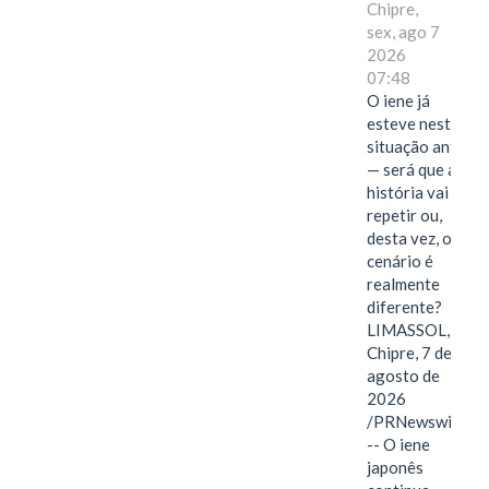
Chipre,
sex, ago 7
2026
07:48
O iene já
esteve nesta
situação antes
— será que a
história vai se
repetir ou,
desta vez, o
cenário é
realmente
diferente?
LIMASSOL,
Chipre, 7 de
agosto de
2026
/PRNewswire/
-- O iene
japonês