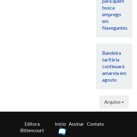
para quem
busca
emprego
em
Navegantes
Bandeira
tarifária
continuará
amarela em
agosto
Arquivo
Editora
Início
Assinar
Contato
Bittencourt