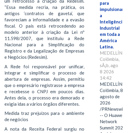
um retrocesso à criação da Redesim.
para
“Essa medida recria, na prática, os
impulsionar
antigos ‘contratos de gaveta’, que
a
favoreciam a informalidade e a evasão
Inteligência
fiscal. O país está retrocedendo ao
Industrial
modelo anterior à criação da Lei nº
em toda a
11.598/2007, que instituiu a Rede
América
Nacional para a Simplificação do
Latina.
Registro e da Legalização de Empresas
MEDELLÍN,
e Negócios (Redesim).
Colômbia,
sÃ¡b, ago
A Rede foi responsável por unificar,
8 2026
integrar e simplificar o processo de
14:42
abertura de empresas. Assim, permitiu
MEDELLÍN,
que o empresário registrasse a empresa
Colômbia, 8 de
e recebesse o CNPJ em poucos dias.
agosto de
Antes dela, o processo era demorado e
2026
exigia idas a vários órgãos diferentes.
/PRNewswire/
Medida traz prejuízos para o ambiente
-- O Huawei
de negócios
Network
Summit 2026
A nota da Receita Federal surgiu no