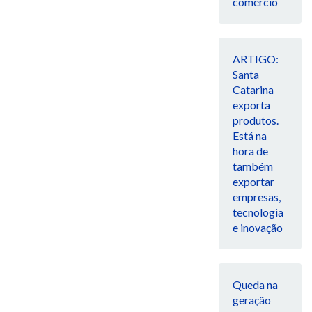
comércio
ARTIGO:
Santa
Catarina
exporta
produtos.
Está na
hora de
também
exportar
empresas,
tecnologia
e inovação
Queda na
geração