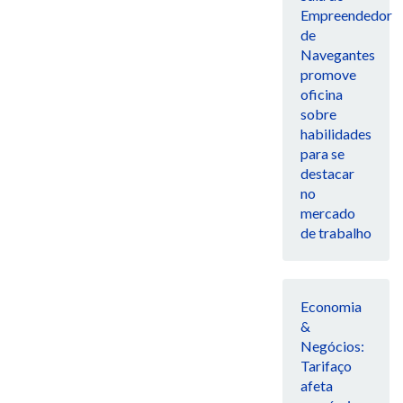
Empreendedor
de
Navegantes
promove
oficina
sobre
habilidades
para se
destacar
no
mercado
de trabalho
Economia
&
Negócios:
Tarifaço
afeta