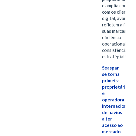
e amplia conexã
com os clientes 
digital, avanços 
refletem a força 
suas marcas, a
eficiência
operacional e a
consistência de 
estratégiaPOR
Seaspan
se torna
primeira
proprietária
e
operadora
internacional
de navios
a ter
acesso ao
mercado