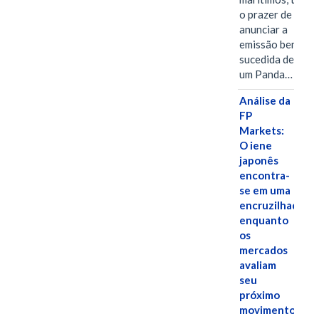
o prazer de
anunciar a
emissão bem-
sucedida de
um Panda…
Análise da
FP
Markets:
O iene
japonês
encontra-
se em uma
encruzilhada
enquanto
os
mercados
avaliam
seu
próximo
movimento.