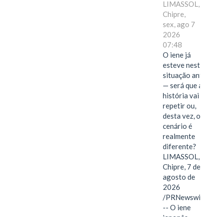
LIMASSOL,
Chipre,
sex, ago 7
2026
07:48
O iene já
esteve nesta
situação antes
— será que a
história vai se
repetir ou,
desta vez, o
cenário é
realmente
diferente?
LIMASSOL,
Chipre, 7 de
agosto de
2026
/PRNewswire/
-- O iene