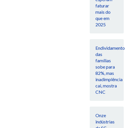
faturar
mais do
que em
2025
Endividamento
das
famílias
sobe para
82%, mas
inadimplência
cai, mostra
CNC
Onze
indústrias
de SC