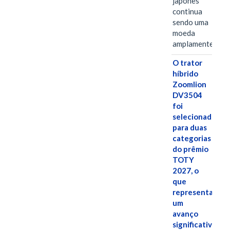
japonês
continua
sendo uma
moeda
amplamente…
O trator
híbrido
Zoomlion
DV3504
foi
selecionado
para duas
categorias
do prêmio
TOTY
2027, o
que
representa
um
avanço
significativo