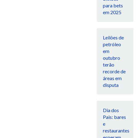
para bets
em 2025
Leilões de
petróleo
em
outubro
terão
recorde de
áreas em
disputa
Dia dos
Pais: bares
e
restaurantes
esperam