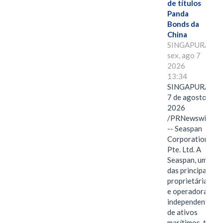
de títulos
Panda
Bonds da
China
SINGAPURA,
sex, ago 7
2026
13:34
SINGAPURA,
7 de agosto de
2026
/PRNewswire/
-- Seaspan
Corporation
Pte. Ltd. A
Seaspan, uma
das principais
proprietárias
e operadoras
independentes
de ativos
marítimos, tem