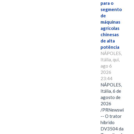
para o
segmento
de
máquinas
agrícolas
chinesas
de alta
potência
NÁPOLES,
Itália, qui,
ago 6
2026
23:44
NÁPOLES,
Itália, 6 de
agosto de
2026
/PRNewswire/
-- O trator
híbrido
DV3504 da