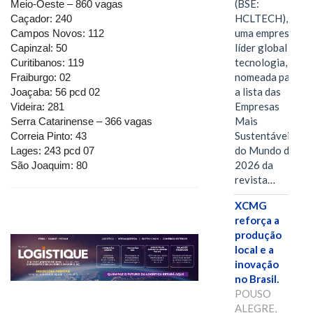
(BSE:
Meio-Oeste – 860 vagas
HCLTECH),
Caçador: 240
uma empresa
Campos Novos: 112
líder global em
Capinzal: 50
tecnologia, foi
Curitibanos: 119
nomeada para
Fraiburgo: 02
a lista das
Joaçaba: 56 pcd 02
Empresas
Videira: 281
Mais
Serra Catarinense – 366 vagas
Sustentáveis
Correia Pinto: 43
do Mundo de
Lages: 243 pcd 07
2026 da
São Joaquim: 80
revista…
XCMG
reforça a
produção
local e a
inovação
no Brasil.
POUSO
ALEGRE,