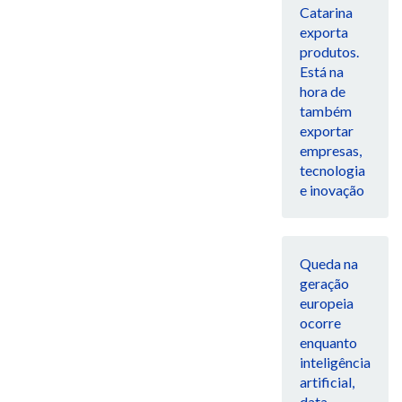
Catarina
exporta
produtos.
Está na
hora de
também
exportar
empresas,
tecnologia
e inovação
Queda na
geração
europeia
ocorre
enquanto
inteligência
artificial,
data