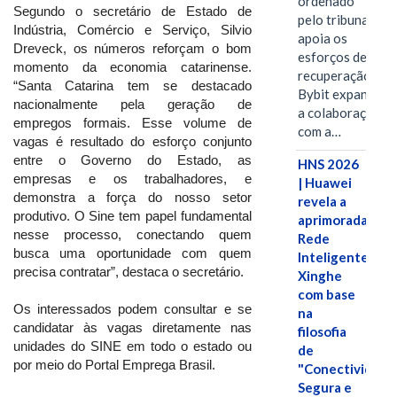
ordenado
Segundo o secretário de Estado de
pelo tribunal
Indústria, Comércio e Serviço, Silvio
apoia os
Dreveck, os números reforçam o bom
esforços de
momento da economia catarinense.
recuperação e
“Santa Catarina tem se destacado
Bybit expande
nacionalmente pela geração de
a colaboração
empregos formais. Esse volume de
com a…
vagas é resultado do esforço conjunto
entre o Governo do Estado, as
HNS 2026
empresas e os trabalhadores, e
| Huawei
demonstra a força do nosso setor
revela a
produtivo. O Sine tem papel fundamental
aprimorada
nesse processo, conectando quem
Rede
busca uma oportunidade com quem
Inteligente
precisa contratar”, destaca o secretário.
Xinghe
com base
Os interessados podem consultar e se
na
candidatar às vagas diretamente nas
filosofia
unidades do SINE em todo o estado ou
de
por meio do Portal Emprega Brasil.
"Conectividade
Segura e