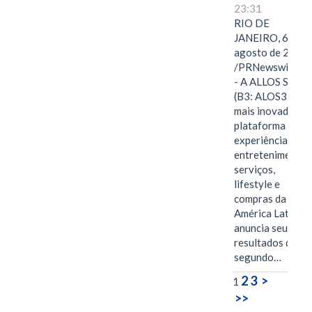
23:31
RIO DE
JANEIRO, 6 de
agosto de 2026
/PRNewswire/ -
- A ALLOS S.A.
(B3: ALOS3), a
mais inovadora
plataforma de
experiências,
entretenimento,
serviços,
lifestyle e
compras da
América Latina
anuncia seus
resultados do
segundo…
2
3
>
1
>>