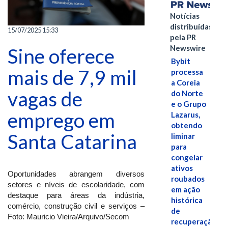
Notícias
distribuídas
15/07/2025 15:33
pela PR
Newswire
Sine oferece
Bybit
mais de 7,9 mil
processa
a Coreia
vagas de
do Norte
e o Grupo
emprego em
Lazarus,
obtendo
Santa Catarina
liminar
para
congelar
ativos
Oportunidades abrangem diversos
roubados
setores e níveis de escolaridade, com
em ação
destaque para áreas da indústria,
histórica
comércio, construção civil e serviços –
de
Foto: Mauricio Vieira/Arquivo/Secom
recuperação