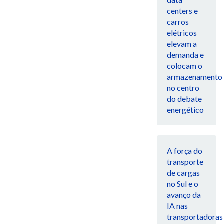
centers e
carros
elétricos
elevam a
demanda e
colocam o
armazenamento
no centro
do debate
energético
A força do
transporte
de cargas
no Sul e o
avanço da
IA nas
transportadoras