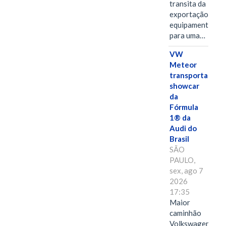
transita da
exportação de
equipamentos
para uma…
VW
Meteor
transporta
showcar
da
Fórmula
1® da
Audi do
Brasil
SÃO
PAULO,
sex, ago 7
2026
17:35
Maior
caminhão
Volkswagen