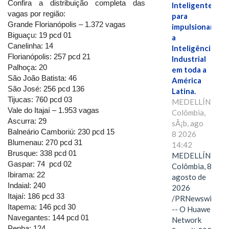
Confira a distribuição completa das
Inteligente"
vagas por região:
para
Grande Florianópolis – 1.372 vagas
impulsionar
Biguaçu: 19 pcd 01
a
Canelinha: 14
Inteligência
Florianópolis: 257 pcd 21
Industrial
Palhoça: 20
em toda a
São João Batista: 46
América
São José: 256 pcd 136
Latina.
Tijucas: 760 pcd 03
MEDELLÍN,
Vale do Itajaí – 1.953 vagas
Colômbia,
Ascurra: 29
sÃ¡b, ago
Balneário Camboriú: 230 pcd 15
8 2026
Blumenau: 270 pcd 31
14:42
Brusque: 338 pcd 01
MEDELLÍN,
Gaspar: 74 pcd 02
Colômbia, 8 de
Ibirama: 22
agosto de
Indaial: 240
2026
Itajaí: 186 pcd 33
/PRNewswire/
Itapema: 146 pcd 30
-- O Huawei
Navegantes: 144 pcd 01
Network
Penha: 124