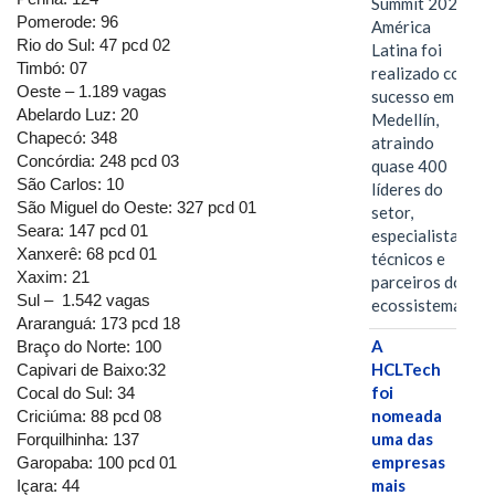
Summit 2026
Pomerode: 96
América
Rio do Sul: 47 pcd 02
Latina foi
Timbó: 07
realizado com
Oeste – 1.189 vagas
sucesso em
Abelardo Luz: 20
Medellín,
Chapecó: 348
atraindo
Concórdia: 248 pcd 03
quase 400
São Carlos: 10
líderes do
São Miguel do Oeste: 327 pcd 01
setor,
Seara: 147 pcd 01
especialistas
Xanxerê: 68 pcd 01
técnicos e
Xaxim: 21
parceiros do
Sul – 1.542 vagas
ecossistema.…
Araranguá: 173 pcd 18
A
Braço do Norte: 100
HCLTech
Capivari de Baixo:32
foi
Cocal do Sul: 34
nomeada
Criciúma: 88 pcd 08
uma das
Forquilhinha: 137
empresas
Garopaba: 100 pcd 01
mais
Içara: 44