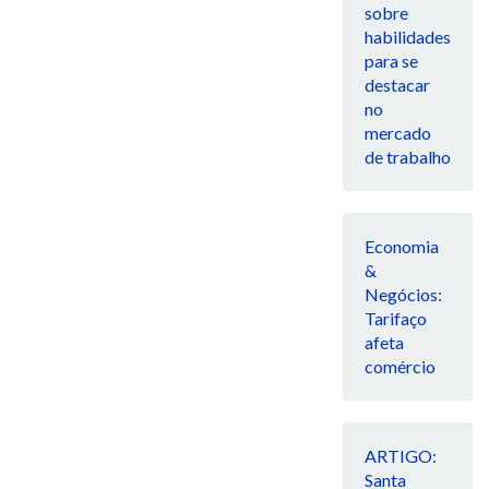
sobre
habilidades
para se
destacar
no
mercado
de trabalho
Economia
&
Negócios:
Tarifaço
afeta
comércio
ARTIGO:
Santa