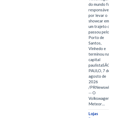
do mundo foi
responsável
por levar o
showcar em
um trajeto que
passou pelo
Porto de
Santos,
Vinhedo e
terminou na
capital
paulistaSÃO
PAULO, 7 de
agosto de
2026
/PRNewswire/
-- O
Volkswagen
Meteor…
Lojas