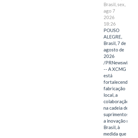
Brasil, sex,
ago 7
2026
18:26
POUSO
ALEGRE,
Brasil, 7 de
agosto de
2026
/PRNewswire/
-- A XCMG
está
fortalecendo a
fabricação
local, a
colaboração
na cadeia de
suprimentos e
a inovação no
Brasil, à
medida que