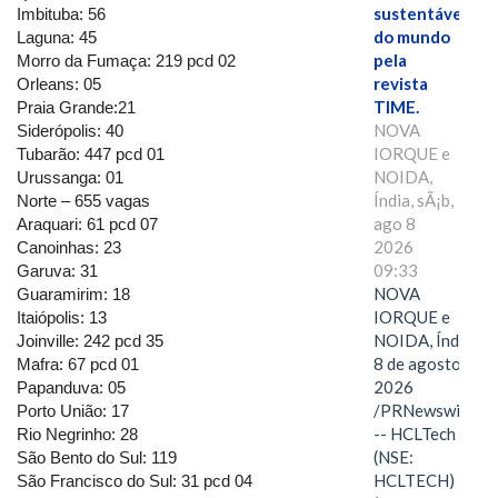
sustentáveis
Imbituba: 56
do mundo
Laguna: 45
pela
Morro da Fumaça: 219 pcd 02
revista
Orleans: 05
TIME.
Praia Grande:21
NOVA
Siderópolis: 40
IORQUE e
Tubarão: 447 pcd 01
NOIDA,
Urussanga: 01
Índia, sÃ¡b,
Norte – 655 vagas
ago 8
Araquari: 61 pcd 07
2026
Canoinhas: 23
09:33
Garuva: 31
NOVA
Guaramirim: 18
IORQUE e
Itaiópolis: 13
NOIDA, Índia,
Joinville: 242 pcd 35
8 de agosto de
Mafra: 67 pcd 01
2026
Papanduva: 05
/PRNewswire/
Porto União: 17
-- HCLTech
Rio Negrinho: 28
(NSE:
São Bento do Sul: 119
HCLTECH)
São Francisco do Sul: 31 pcd 04