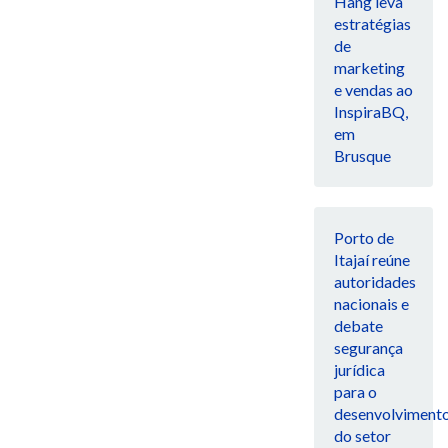
Hang leva
estratégias
de
marketing
e vendas ao
InspiraBQ,
em
Brusque
Porto de
Itajaí reúne
autoridades
nacionais e
debate
segurança
jurídica
para o
desenvolviment
do setor