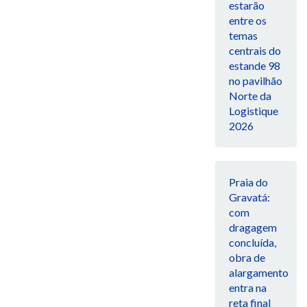
estarão
entre os
temas
centrais do
estande 98
no pavilhão
Norte da
Logistique
2026
Praia do
Gravatá:
com
dragagem
concluída,
obra de
alargamento
entra na
reta final