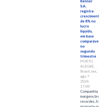
Renner
S.A.
registra
crescimento
de 8% no
lucro
líquido,
em base
comparável,
no
segundo
trimestre
PORTO
ALEGRE,
Brasil, sex,
ago 7
2026
17:00
Companhia alcan
margens brutas
recordes, fortal
proposta omnica