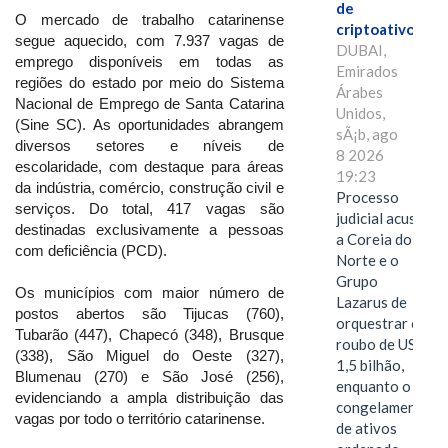
de
O mercado de trabalho catarinense
criptoativos
segue aquecido, com 7.937 vagas de
DUBAI,
emprego disponíveis em todas as
Emirados
regiões do estado por meio do Sistema
Árabes
Nacional de Emprego de Santa Catarina
Unidos,
(Sine SC). As oportunidades abrangem
sÃ¡b, ago
diversos setores e níveis de
8 2026
escolaridade, com destaque para áreas
19:23
da indústria, comércio, construção civil e
Processo
serviços. Do total, 417 vagas são
judicial acusa
destinadas exclusivamente a pessoas
a Coreia do
com deficiência (PCD).
Norte e o
Grupo
Os municípios com maior número de
Lazarus de
postos abertos são Tijucas (760),
orquestrar o
Tubarão (447), Chapecó (348), Brusque
roubo de US$
(338), São Miguel do Oeste (327),
1,5 bilhão,
Blumenau (270) e São José (256),
enquanto o
evidenciando a ampla distribuição das
congelamento
vagas por todo o território catarinense.
de ativos