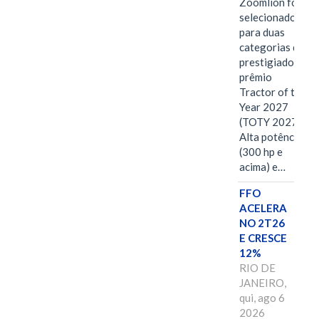
Zoomlion foi
selecionado
para duas
categorias do
prestigiado
prêmio
Tractor of the
Year 2027
(TOTY 2027:
Alta potência
(300 hp e
acima) e…
FFO
ACELERA
NO 2T26
E CRESCE
12%
RIO DE
JANEIRO,
qui, ago 6
2026