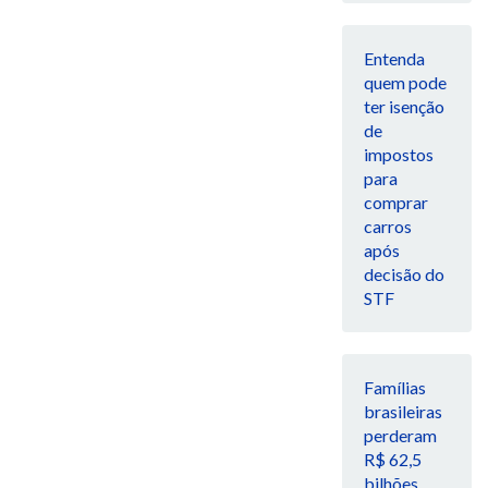
Entenda
quem pode
ter isenção
de
impostos
para
comprar
carros
após
decisão do
STF
Famílias
brasileiras
perderam
R$ 62,5
bilhões