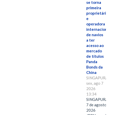
se torna
primeira
proprietária
e
operadora
internacional
de navios
a ter
acesso ao
mercado
de títulos
Panda
Bonds da
China
SINGAPURA,
sex, ago 7
2026
13:34
SINGAPURA,
7 de agosto de
2026