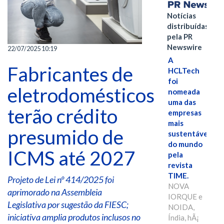
Notícias
distribuídas
pela PR
Newswire
22/07/2025 10:19
A
Fabricantes de
HCLTech
foi
eletrodomésticos
nomeada
uma das
terão crédito
empresas
mais
presumido de
sustentáveis
do mundo
ICMS até 2027
pela
revista
TIME.
Projeto de Lei nº 414/2025 foi
NOVA
aprimorado na Assembleia
IORQUE e
Legislativa por sugestão da FIESC;
NOIDA,
iniciativa amplia produtos inclusos no
Índia, hÃ¡