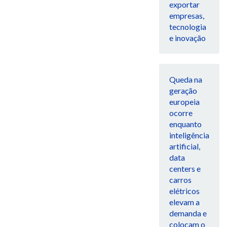
exportar
empresas,
tecnologia
e inovação
Queda na
geração
europeia
ocorre
enquanto
inteligência
artificial,
data
centers e
carros
elétricos
elevam a
demanda e
colocam o