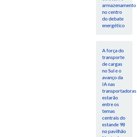
armazenamento
no centro
do debate
energético
A força do
transporte
de cargas
no Sul e o
avanço da
IA nas
transportadoras
estarão
entre os
temas
centrais do
estande 98
no pavilhão