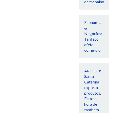
de trabalho
Economia
&
Negócios:
Tarifaço
afeta
comércio
ARTIGO:
Santa
Catarina
exporta
produtos.
Está na
hora de
também