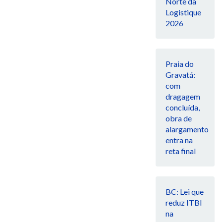
Norte da
Logistique
2026
Praia do
Gravatá:
com
dragagem
concluída,
obra de
alargamento
entra na
reta final
BC: Lei que
reduz ITBI
na