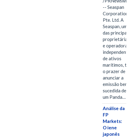
/PRNewswire/
-- Seaspan
Corporation
Pte. Ltd. A
Seaspan, uma
das principais
proprietárias
e operadoras
independentes
de ativos
marítimos, tem
o prazer de
anunciar a
emissão bem-
sucedida de
um Panda…
Análise da
FP
Markets:
O iene
japonês