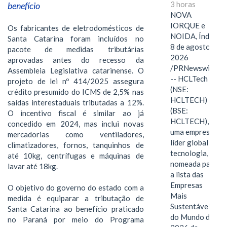
3 horas
benefício
NOVA
IORQUE e
Os fabricantes de eletrodomésticos de
NOIDA, Índia,
Santa Catarina foram incluídos no
8 de agosto de
pacote de medidas tributárias
2026
aprovadas antes do recesso da
/PRNewswire/
Assembleia Legislativa catarinense. O
-- HCLTech
projeto de lei nº 414/2025 assegura
(NSE:
crédito presumido do ICMS de 2,5% nas
HCLTECH)
saídas interestaduais tributadas a 12%.
(BSE:
O incentivo fiscal é similar ao já
HCLTECH),
concedido em 2024, mas inclui novas
uma empresa
mercadorias como ventiladores,
líder global em
climatizadores, fornos, tanquinhos de
tecnologia, foi
até 10kg, centrífugas e máquinas de
nomeada para
lavar até 18kg.
a lista das
Empresas
O objetivo do governo do estado com a
Mais
medida é equiparar a tributação de
Sustentáveis
Santa Catarina ao benefício praticado
do Mundo de
no Paraná por meio do Programa