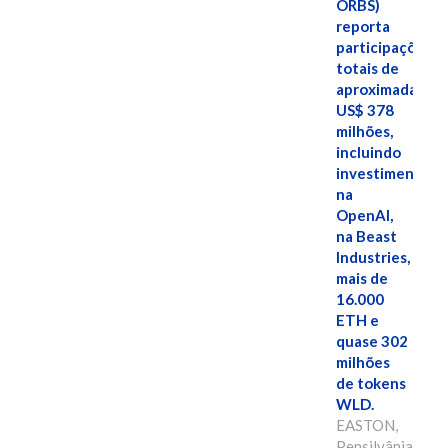
ORBS)
reporta
participações
totais de
aproximadamen
US$ 378
milhões,
incluindo
investimentos
na
OpenAI,
na Beast
Industries,
mais de
16.000
ETH e
quase 302
milhões
de tokens
WLD.
EASTON,
Pensilvânia,