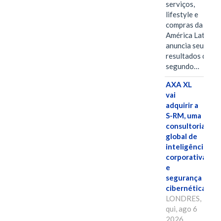
serviços,
lifestyle e
compras da
América Latina
anuncia seus
resultados do
segundo…
AXA XL
vai
adquirir a
S-RM, uma
consultoria
global de
inteligência
corporativa
e
segurança
cibernética
LONDRES,
qui, ago 6
2026