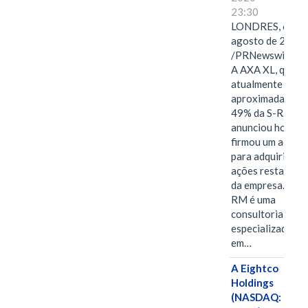
23:30
LONDRES, 6 de
agosto de 2026
/PRNewswire/ -
A AXA XL, que
atualmente deté
aproximadament
49% da S-RM,
anunciou hoje qu
firmou um acord
para adquirir as
ações restantes
da empresa. A S-
RM é uma
consultoria
especializada
em…
A Eightco
Holdings
(NASDAQ: