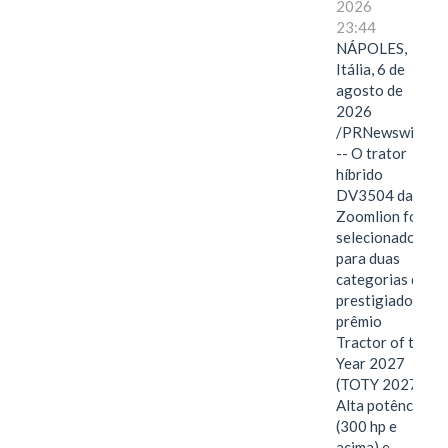
2026
23:44
NÁPOLES,
Itália, 6 de
agosto de
2026
/PRNewswire/
-- O trator
híbrido
DV3504 da
Zoomlion foi
selecionado
para duas
categorias do
prestigiado
prêmio
Tractor of the
Year 2027
(TOTY 2027:
Alta potência
(300 hp e
acima) e…