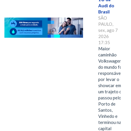
Audi do
Brasil
SÃO
PAULO,
sex, ago 7
2026
17:35
Maior
caminhão
Volkswagen
do mundo foi
responsável
por levar o
showcar em
um trajeto que
passou pelo
Porto de
Santos,
Vinhedo e
terminou na
capital