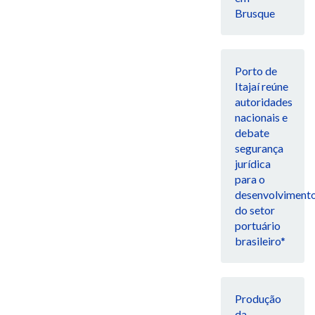
Brusque
Porto de
Itajaí reúne
autoridades
nacionais e
debate
segurança
jurídica
para o
desenvolviment
do setor
portuário
brasileiro*
Produção
da