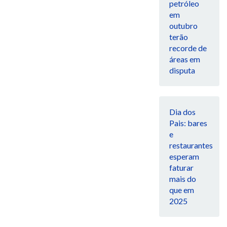
petróleo
em
outubro
terão
recorde de
áreas em
disputa
Dia dos
Pais: bares
e
restaurantes
esperam
faturar
mais do
que em
2025