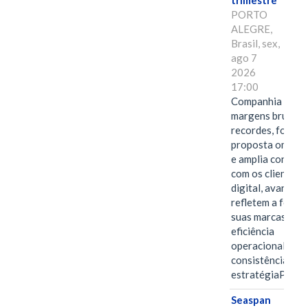
trimestre
PORTO
ALEGRE,
Brasil, sex,
ago 7
2026
17:00
Companhia alcan
margens brutas
recordes, fortal
proposta omnica
e amplia conexã
com os clientes 
digital, avanços 
refletem a força 
suas marcas, a
eficiência
operacional e a
consistência de 
estratégiaPOR
Seaspan