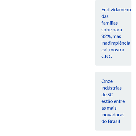
Endividamento
das
famílias
sobe para
82%, mas
inadimplência
cai, mostra
CNC
Onze
indústrias
de SC
estão entre
as mais
inovadoras
do Brasil