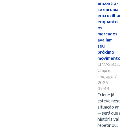
encontra-
se em uma
encruzilhada
enquanto
os
mercados
avaliam
seu
próximo
movimento.
LIMASSOL,
Chipre,
sex, ago 7
2026
07:48
O iene já
esteve nesta
situação antes
— será que a
história vai se
repetir ou,