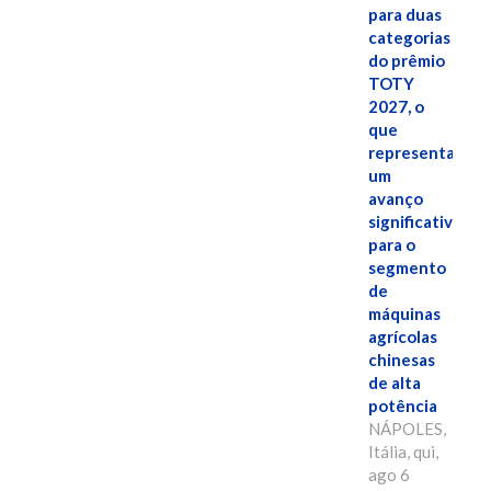
para duas
categorias
do prêmio
TOTY
2027, o
que
representa
um
avanço
significativo
para o
segmento
de
máquinas
agrícolas
chinesas
de alta
potência
NÁPOLES,
Itália, qui,
ago 6