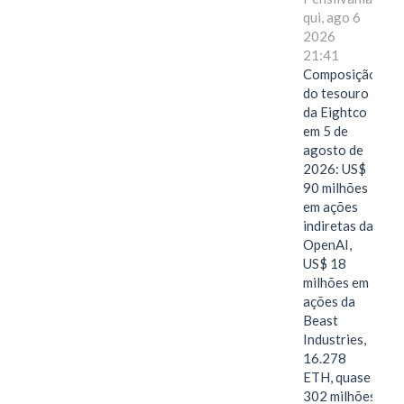
qui, ago 6
2026
21:41
Composição
do tesouro
da Eightco
em 5 de
agosto de
2026: US$
90 milhões
em ações
indiretas da
OpenAI,
US$ 18
milhões em
ações da
Beast
Industries,
16.278
ETH, quase
302 milhões