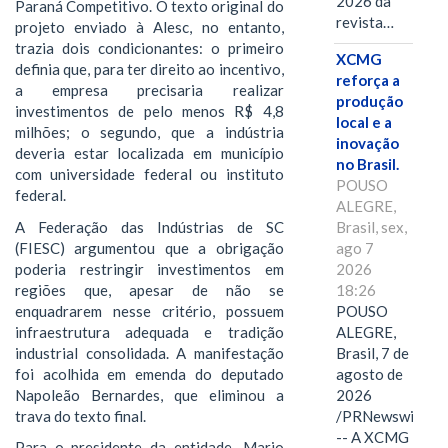
2026 da
Paraná Competitivo. O texto original do
revista…
projeto enviado à Alesc, no entanto,
trazia dois condicionantes: o primeiro
XCMG
definia que, para ter direito ao incentivo,
reforça a
a empresa precisaria realizar
produção
investimentos de pelo menos R$ 4,8
local e a
milhões; o segundo, que a indústria
inovação
deveria estar localizada em município
no Brasil.
com universidade federal ou instituto
POUSO
federal.
ALEGRE,
A Federação das Indústrias de SC
Brasil, sex,
(FIESC) argumentou que a obrigação
ago 7
poderia restringir investimentos em
2026
regiões que, apesar de não se
18:26
enquadrarem nesse critério, possuem
POUSO
infraestrutura adequada e tradição
ALEGRE,
industrial consolidada. A manifestação
Brasil, 7 de
foi acolhida em emenda do deputado
agosto de
Napoleão Bernardes, que eliminou a
2026
trava do texto final.
/PRNewswire/
-- A XCMG
Para o presidente da entidade, Mario