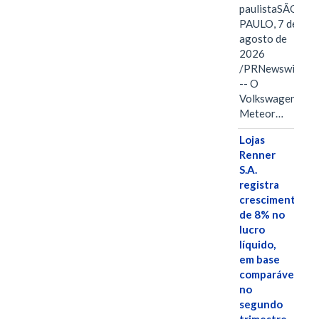
paulistaSÃO
PAULO, 7 de
agosto de
2026
/PRNewswire/
-- O
Volkswagen
Meteor…
Lojas
Renner
S.A.
registra
crescimento
de 8% no
lucro
líquido,
em base
comparável,
no
segundo