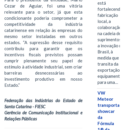
está
Cezar de Aguiar, foi uma vitória
fortalecendo a
relevante para o setor, já que esta
fabricação
condicionante poderia comprometer a
local, a
competitividade da indústria
colaboração
catarinense em relação às empresas do
na cadeia de
mesmo setor instaladas em outros
suprimentos e
estados. “A supressão desse requisito
a inovação no
contribuiu para garantir que os
Brasil, à
incentivos fiscais previstos possam
medida que
cumprir plenamente seu papel de
transita da
estímulo à atividade industrial, sem criar
exportação de
barreiras desnecessárias ao
equipamentos
investimento produtivo em nosso
para uma…
Estado.”
VW
Meteor
Federação das Indústrias do Estado de
transporta
Santa Catarina - FIESC
showcar
Gerência de Comunicação Institucional e
da
Relações Públicas
Fórmula
1® da