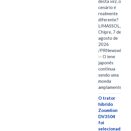
desta vez, o
cenário é
realmente
diferente?
LIMASSOL,
Chipre, 7 de
agosto de
2026
/PRNewswire/
-- O iene
japonês
continua
sendo uma
moeda
amplamente…
O trator
híbrido
Zoomlion
DV3504
foi
selecionado