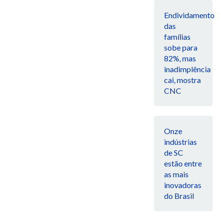
Endividamento
das
famílias
sobe para
82%, mas
inadimplência
cai, mostra
CNC
Onze
indústrias
de SC
estão entre
as mais
inovadoras
do Brasil