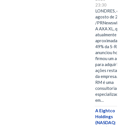
23:30
LONDRES, 6 de
agosto de 2026
/PRNewswire/ -
A AXA XL, que
atualmente deté
aproximadament
49% da S-RM,
anunciou hoje qu
firmou um acord
para adquirir as
ações restantes
da empresa. A S-
RM é uma
consultoria
especializada
em…
A Eightco
Holdings
(NASDAQ: