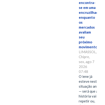
encontra-
se em uma
encruzilhada
enquanto
os
mercados
avaliam
seu
próximo
movimento.
LIMASSOL,
Chipre,
sex, ago 7
2026
07:48
O iene já
esteve nesta
situação antes
— será que a
história vai se
repetir ou,