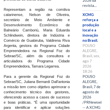
2026 da
revista…
Representam a região na comitiva
XCMG
catarinense, Nelson de Oliveira,
reforça a
secretário de Meio Ambiente e
produção
Desenvolvimento Econômico de
local e a
Balneário Camboriú, Maria Eduarda
inovação
Schlindwein, diretora de Indústria e
no Brasil.
Comércio de Guabiruba, Valdirena Riva
POUSO
Argenta, gestora do Programa Cidade
ALEGRE,
Empreendedora na Regional Foz do
Brasil, sex,
Sebrae/SC, além da consultora e
ago 7
articuladora do Programa Cidade
2026
Empreendedora, Tamara Legarrea.
18:26
POUSO
Para a gerente da Regional Foz do
ALEGRE,
Sebrae/SC, Juliana Bernardi Dall’antonia
Brasil, 7 de
a missão tem como objetivo aprimorar o
agosto de
conhecimento técnico dos gestores,
2026
oferecendo acesso a cases de sucesso
/PRNewswire/
e boas práticas. “É uma oportunidade
-- A XCMG
para identificar e aplicar soluções