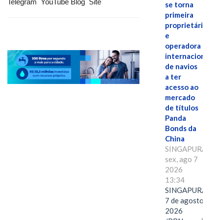
Telegram YouTube Blog Site
se torna
primeira
proprietária
e
operadora
internacional
de navios
a ter
acesso ao
mercado
de títulos
Panda
Bonds da
China
SINGAPURA,
sex, ago 7
2026
13:34
SINGAPURA,
7 de agosto de
2026