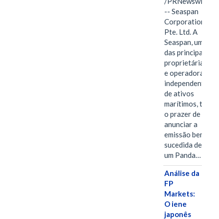
/PRNewswire/
-- Seaspan
Corporation
Pte. Ltd. A
Seaspan, uma
das principais
proprietárias
e operadoras
independentes
de ativos
marítimos, tem
o prazer de
anunciar a
emissão bem-
sucedida de
um Panda…
Análise da
FP
Markets:
O iene
japonês