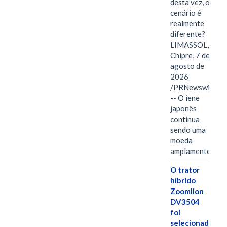
desta vez, o
cenário é
realmente
diferente?
LIMASSOL,
Chipre, 7 de
agosto de
2026
/PRNewswire/
-- O iene
japonês
continua
sendo uma
moeda
amplamente…
O trator
híbrido
Zoomlion
DV3504
foi
selecionado