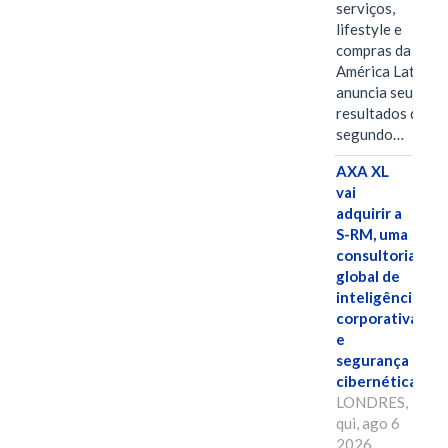
serviços,
lifestyle e
compras da
América Latina
anuncia seus
resultados do
segundo…
AXA XL
vai
adquirir a
S-RM, uma
consultoria
global de
inteligência
corporativa
e
segurança
cibernética
LONDRES,
qui, ago 6
2026