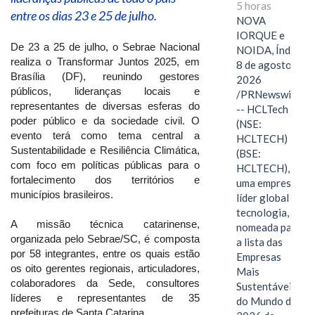
5 horas
entre os dias 23 e 25 de julho.
NOVA
IORQUE e
De 23 a 25 de julho, o Sebrae Nacional
NOIDA, Índia,
realiza o Transformar Juntos 2025, em
8 de agosto de
Brasília (DF), reunindo gestores
2026
públicos, lideranças locais e
/PRNewswire/
representantes de diversas esferas do
-- HCLTech
poder público e da sociedade civil. O
(NSE:
evento terá como tema central a
HCLTECH)
Sustentabilidade e Resiliência Climática,
(BSE:
com foco em políticas públicas para o
HCLTECH),
fortalecimento dos territórios e
uma empresa
municípios brasileiros.
líder global em
tecnologia, foi
A missão técnica catarinense,
nomeada para
organizada pelo Sebrae/SC, é composta
a lista das
por 58 integrantes, entre os quais estão
Empresas
os oito gerentes regionais, articuladores,
Mais
colaboradores da Sede, consultores
Sustentáveis
líderes e representantes de 35
do Mundo de
prefeituras de Santa Catarina.