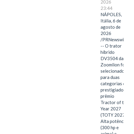
2026
23:44
NÁPOLES,
Itália, 6 de
agosto de
2026
/PRNewswire/
-- O trator
híbrido
DV3504 da
Zoomlion foi
selecionado
para duas
categorias do
prestigiado
prêmio
Tractor of the
Year 2027
(TOTY 2027:
Alta potência
(300 hp e
acima) e…