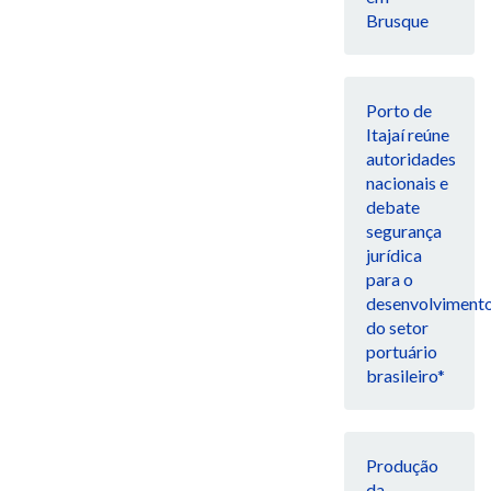
Brusque
Porto de
Itajaí reúne
autoridades
nacionais e
debate
segurança
jurídica
para o
desenvolviment
do setor
portuário
brasileiro*
Produção
da