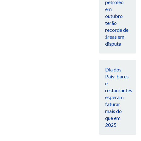
petróleo
em
outubro
terão
recorde de
áreas em
disputa
Dia dos
Pais: bares
e
restaurantes
esperam
faturar
mais do
que em
2025