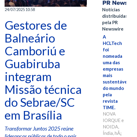
Notícias
24/07/2025 10:58
distribuídas
Gestores de
pela PR
Newswire
Balneário
A
HCLTech
Camboriú e
foi
nomeada
Guabiruba
uma das
empresas
integram
mais
sustentáveis
Missão técnica
do mundo
pela
do Sebrae/SC
revista
TIME.
em Brasília
NOVA
IORQUE e
NOIDA,
Transformar Juntos 2025 reúne
Índia, hÃ¡
lideranças públicas de todo o país