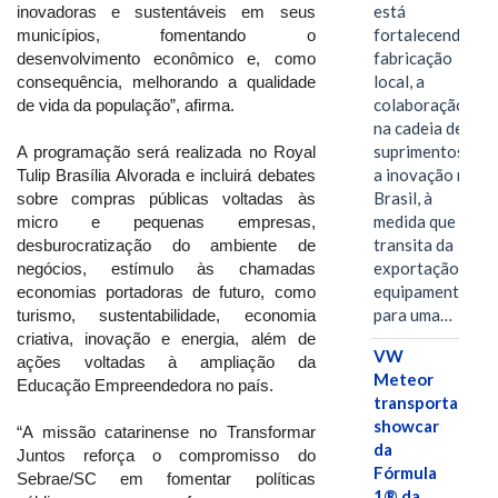
está
inovadoras e sustentáveis em seus
fortalecendo a
municípios, fomentando o
fabricação
desenvolvimento econômico e, como
local, a
consequência, melhorando a qualidade
colaboração
de vida da população”, afirma.
na cadeia de
suprimentos e
A programação será realizada no Royal
a inovação no
Tulip Brasília Alvorada e incluirá debates
Brasil, à
sobre compras públicas voltadas às
medida que
micro e pequenas empresas,
transita da
desburocratização do ambiente de
exportação de
negócios, estímulo às chamadas
equipamentos
economias portadoras de futuro, como
para uma…
turismo, sustentabilidade, economia
criativa, inovação e energia, além de
VW
ações voltadas à ampliação da
Meteor
Educação Empreendedora no país.
transporta
showcar
“A missão catarinense no Transformar
da
Juntos reforça o compromisso do
Fórmula
Sebrae/SC em fomentar políticas
1® da