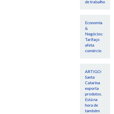
de trabalho
Economia
&
Negócios:
Tarifaço
afeta
comércio
ARTIGO:
Santa
Catarina
exporta
produtos.
Está na
hora de
também