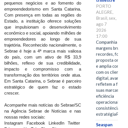
trimestre
pequenos negócios e ao fomento do
PORTO
empreendedorismo em Santa Catarina.
ALEGRE,
Com presença em todas as regiões do
Brasil, sex,
Estado, a instituição oferece soluções
ago 7
que impulsionam o desenvolvimento
2026
econômico e social, apoiando milhões de
17:00
empreendedores ao longo de sua
Companhia alcan
trajetória. Reconhecido nacionalmente, o
margens brutas
Sebrae é hoje a 4ª marca mais valiosa
recordes, fortal
do país, com um ativo de R$ 33,9
proposta omnica
bilhões, reflexo de sua credibilidade,
e amplia conexã
impacto e compromisso com a
com os clientes 
transformação dos territórios onde atua.
digital, avanços 
Em Santa Catarina, o Sebrae é parceiro
refletem a força 
estratégico de quem faz o estado
suas marcas, a
crescer.
eficiência
operacional e a
Acompanhe mais notícias do Sebrae/SC
consistência de 
na Agência Sebrae de Notícias e nas
estratégiaPOR
nossas redes sociais:
Instagram Facebook LinkedIn Twitter
Seaspan