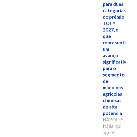
para duas
categorias
do prêmio
TOTY
2027, o
que
representa
um
avanço
significativo
para o
segmento
de
máquinas
agrícolas
chinesas
de alta
potência
NÁPOLES,
Itália, qui,
ago 6