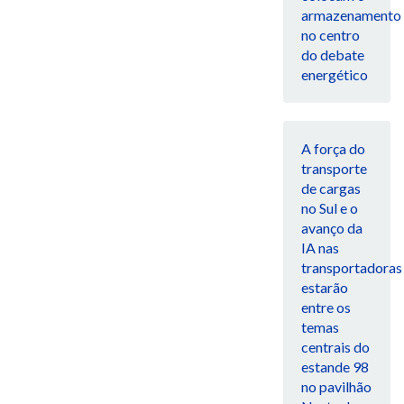
armazenamento
no centro
do debate
energético
A força do
transporte
de cargas
no Sul e o
avanço da
IA nas
transportadoras
estarão
entre os
temas
centrais do
estande 98
no pavilhão