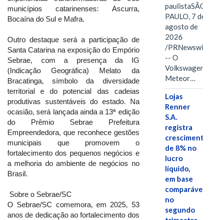
paulistaSÃO
municípios catarinenses: Ascurra,
PAULO, 7 de
Bocaína do Sul e Mafra.
agosto de
2026
Outro destaque será a participação de
/PRNewswire/
Santa Catarina na exposição do Empório
-- O
Sebrae, com a presença da IG
Volkswagen
(Indicação Geográfica) Melato da
Meteor…
Bracatinga, símbolo da diversidade
territorial e do potencial das cadeias
Lojas
produtivas sustentáveis do estado. Na
Renner
ocasião, será lançada ainda a 13ª edição
S.A.
do Prêmio Sebrae Prefeitura
registra
Empreendedora, que reconhece gestões
crescimento
municipais que promovem o
de 8% no
fortalecimento dos pequenos negócios e
lucro
a melhoria do ambiente de negócios no
líquido,
Brasil.
em base
comparável,
Sobre o Sebrae/SC
no
O Sebrae/SC comemora, em 2025, 53
segundo
anos de dedicação ao fortalecimento dos