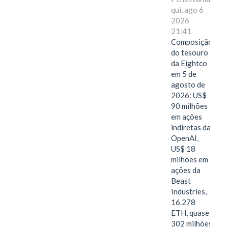
qui, ago 6
2026
21:41
Composição
do tesouro
da Eightco
em 5 de
agosto de
2026: US$
90 milhões
em ações
indiretas da
OpenAI,
US$ 18
milhões em
ações da
Beast
Industries,
16.278
ETH, quase
302 milhões