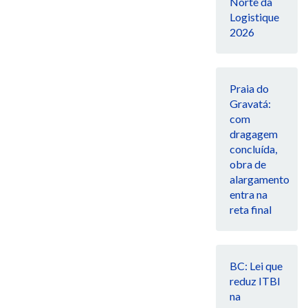
Norte da
Logistique
2026
Praia do
Gravatá:
com
dragagem
concluída,
obra de
alargamento
entra na
reta final
BC: Lei que
reduz ITBI
na