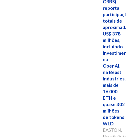
ORBS)
reporta
participações
totais de
aproximadamen
US$ 378
milhões,
incluindo
investimentos
na
OpenAI,
na Beast
Industries,
mais de
16.000
ETH e
quase 302
milhões
de tokens
WLD.
EASTON,
Pensilvânia,