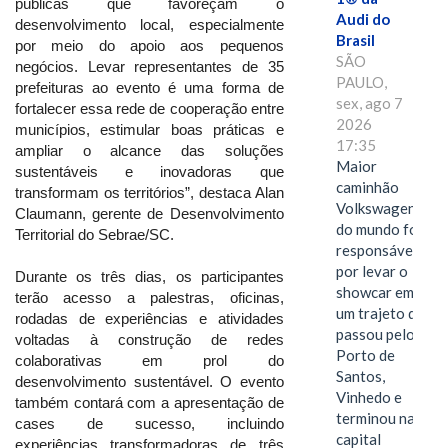
públicas que favoreçam o
Audi do
desenvolvimento local, especialmente
Brasil
por meio do apoio aos pequenos
SÃO
negócios. Levar representantes de 35
PAULO,
prefeituras ao evento é uma forma de
sex, ago 7
fortalecer essa rede de cooperação entre
2026
municípios, estimular boas práticas e
17:35
ampliar o alcance das soluções
Maior
sustentáveis e inovadoras que
caminhão
transformam os territórios”, destaca Alan
Volkswagen
Claumann, gerente de Desenvolvimento
do mundo foi
Territorial do Sebrae/SC.
responsável
por levar o
Durante os três dias, os participantes
showcar em
terão acesso a palestras, oficinas,
um trajeto que
rodadas de experiências e atividades
passou pelo
voltadas à construção de redes
Porto de
colaborativas em prol do
Santos,
desenvolvimento sustentável. O evento
Vinhedo e
também contará com a apresentação de
terminou na
cases de sucesso, incluindo
capital
experiências transformadoras de três