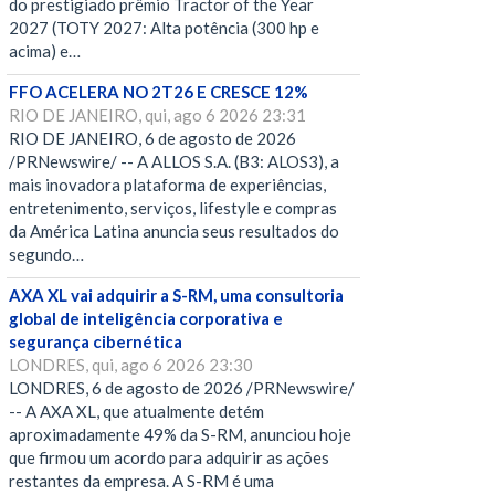
do prestigiado prêmio Tractor of the Year
2027 (TOTY 2027: Alta potência (300 hp e
acima) e…
FFO ACELERA NO 2T26 E CRESCE 12%
RIO DE JANEIRO, qui, ago 6 2026 23:31
RIO DE JANEIRO, 6 de agosto de 2026
/PRNewswire/ -- A ALLOS S.A. (B3: ALOS3), a
mais inovadora plataforma de experiências,
entretenimento, serviços, lifestyle e compras
da América Latina anuncia seus resultados do
segundo…
AXA XL vai adquirir a S-RM, uma consultoria
global de inteligência corporativa e
segurança cibernética
LONDRES, qui, ago 6 2026 23:30
LONDRES, 6 de agosto de 2026 /PRNewswire/
-- A AXA XL, que atualmente detém
aproximadamente 49% da S-RM, anunciou hoje
que firmou um acordo para adquirir as ações
restantes da empresa. A S-RM é uma