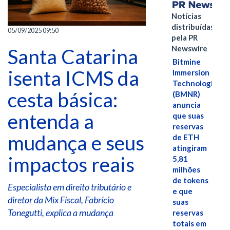
Notícias
distribuídas
05/09/2025 09:50
pela PR
Newswire
Santa Catarina
Bitmine
isenta ICMS da
Immersion
Technologies
cesta básica:
(BMNR)
anuncia
entenda a
que suas
reservas
mudança e seus
de ETH
atingiram
impactos reais
5,81
milhões
de tokens
Especialista em direito tributário e
e que
diretor da Mix Fiscal, Fabrício
suas
Tonegutti, explica a mudança
reservas
totais em