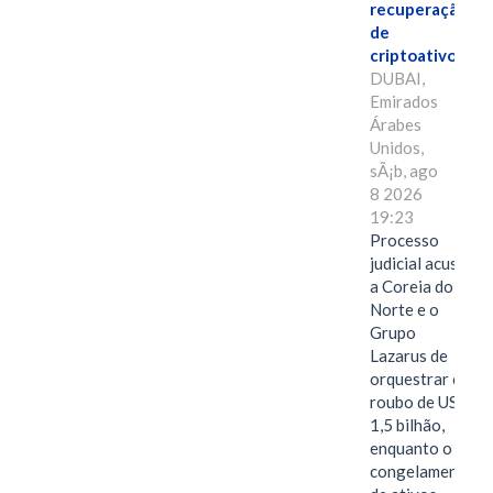
recuperação
de
criptoativos
DUBAI,
Emirados
Árabes
Unidos,
sÃ¡b, ago
8 2026
19:23
Processo
judicial acusa
a Coreia do
Norte e o
Grupo
Lazarus de
orquestrar o
roubo de US$
1,5 bilhão,
enquanto o
congelamento