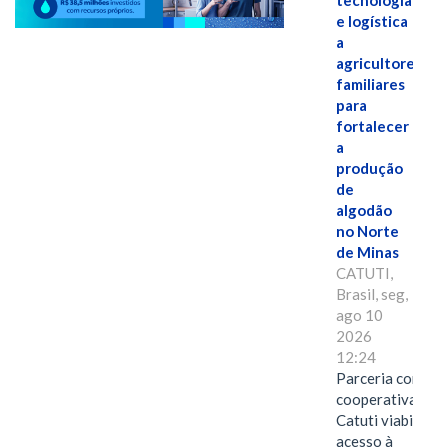
tecnologia
e logística
a
agricultores
familiares
para
fortalecer
a
produção
de
algodão
no Norte
de Minas
CATUTI,
Brasil, seg,
ago 10
2026
12:24
Parceria com
cooperativa de
Catuti viabiliza
acesso à