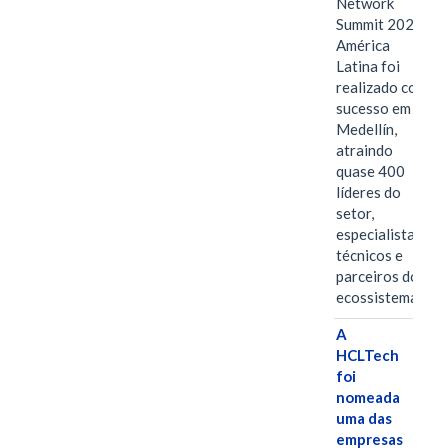
Network
Summit 2026
América
Latina foi
realizado com
sucesso em
Medellín,
atraindo
quase 400
líderes do
setor,
especialistas
técnicos e
parceiros do
ecossistema.…
A
HCLTech
foi
nomeada
uma das
empresas