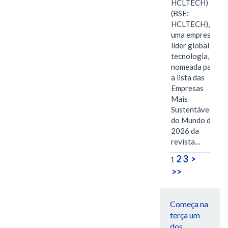
HCLTECH)
(BSE:
HCLTECH),
uma empresa
líder global em
tecnologia, foi
nomeada para
a lista das
Empresas
Mais
Sustentáveis
do Mundo de
2026 da
revista…
2
3
>
1
>>
Começa na
terça um
dos