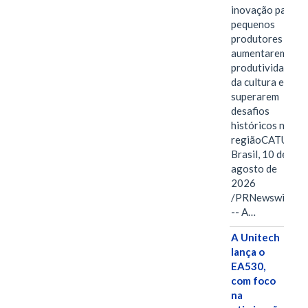
inovação para
pequenos
produtores
aumentarem a
produtividade
da cultura e
superarem
desafios
históricos na
regiãoCATUTI,
Brasil, 10 de
agosto de
2026
/PRNewswire/
-- A…
A Unitech
lança o
EA530,
com foco
na