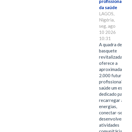
profissionais
da saúde
LAGOS,
Nigéria,
seg, ago
10 2026
10:31
A quadra de
basquete
revitalizada
oferece a
aproximadament
2.000 futuros
profissionais da
saúde um espaço
dedicado para
recarregar as
energias,
conectar-se e
desenvolver
atividades
comunitárias