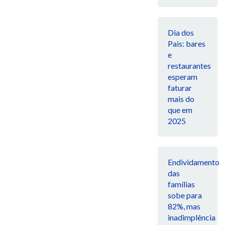
Dia dos
Pais: bares
e
restaurantes
esperam
faturar
mais do
que em
2025
Endividamento
das
famílias
sobe para
82%, mas
inadimplência