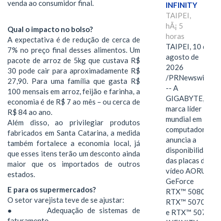
venda ao consumidor final.
INFINITY
TAIPEI,
hÃ¡ 5
Qual o impacto no bolso?
horas
A expectativa é de redução de cerca de
TAIPEI, 10 de
7% no preço final desses alimentos. Um
agosto de
pacote de arroz de 5kg que custava R$
2026
30 pode cair para aproximadamente R$
/PRNewswire/
27,90. Para uma família que gasta R$
-- A
100 mensais em arroz, feijão e farinha, a
GIGABYTE,
economia é de R$ 7 ao mês – ou cerca de
marca líder
R$ 84 ao ano.
mundial em
Além disso, ao privilegiar produtos
computadores,
fabricados em Santa Catarina, a medida
anuncia a
também fortalece a economia local, já
disponibilidade
que esses itens terão um desconto ainda
das placas de
maior que os importados de outros
vídeo AORUS
estados.
GeForce
E para os supermercados?
RTX™ 5080,
O setor varejista teve de se ajustar:
RTX™ 5070 Ti
● Adequação de sistemas de
e RTX™ 5070
faturamento.