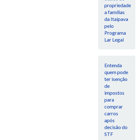
propriedade
a famílias
da Itaipava
pelo
Programa
Lar Legal
Entenda
quem pode
ter isenção
de
impostos
para
comprar
carros
após
decisão do
STF