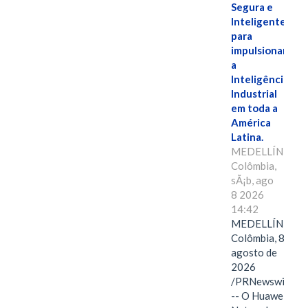
Segura e
Inteligente"
para
impulsionar
a
Inteligência
Industrial
em toda a
América
Latina.
MEDELLÍN,
Colômbia,
sÃ¡b, ago
8 2026
14:42
MEDELLÍN,
Colômbia, 8 de
agosto de
2026
/PRNewswire/
-- O Huawei