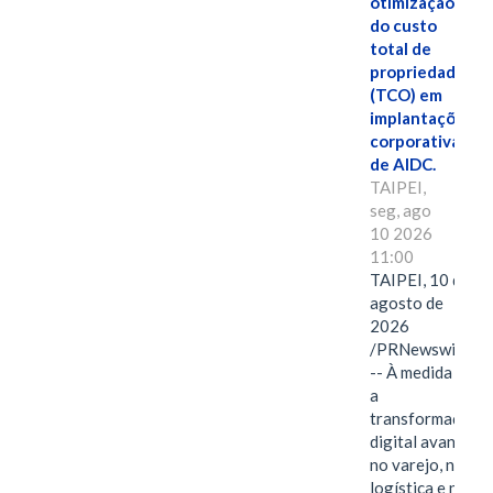
otimização
do custo
total de
propriedade
(TCO) em
implantações
corporativas
de AIDC.
TAIPEI,
seg, ago
10 2026
11:00
TAIPEI, 10 de
agosto de
2026
/PRNewswire/
-- À medida que
a
transformação
digital avança
no varejo, na
logística e na