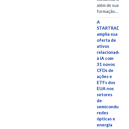
além de sua
formação…
A
STARTRADER
amplia sua
oferta de
ativos
relacionados
à IA com
31 novos
CFDs de
ações e
ETFs dos
EUA nos
setores
de
semicondutores
redes
ópticas e
energia