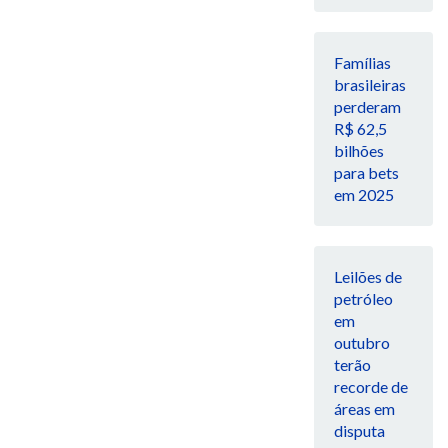
Famílias
brasileiras
perderam
R$ 62,5
bilhões
para bets
em 2025
Leilões de
petróleo
em
outubro
terão
recorde de
áreas em
disputa