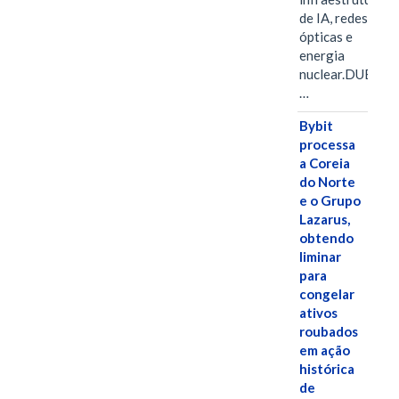
de IA, redes
ópticas e
energia
nuclear.DUBAI,
…
Bybit
processa
a Coreia
do Norte
e o Grupo
Lazarus,
obtendo
liminar
para
congelar
ativos
roubados
em ação
histórica
de