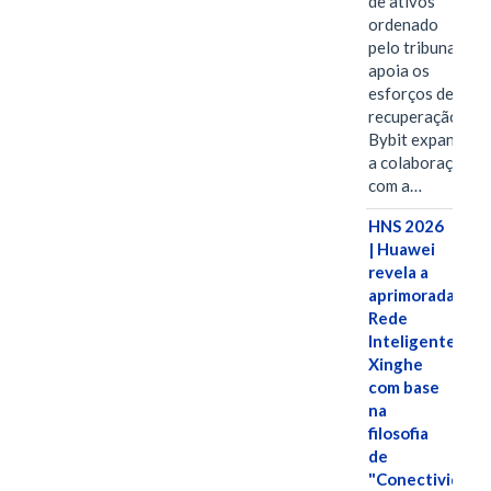
de ativos
ordenado
pelo tribunal
apoia os
esforços de
recuperação e
Bybit expande
a colaboração
com a…
HNS 2026
| Huawei
revela a
aprimorada
Rede
Inteligente
Xinghe
com base
na
filosofia
de
"Conectividade