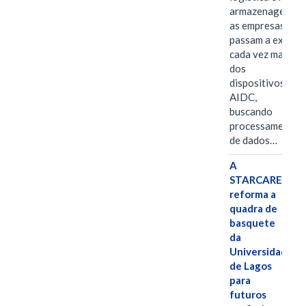
armazenagem,
as empresas
passam a exigir
cada vez mais
dos
dispositivos
AIDC,
buscando
processamento
de dados…
A
STARCARES
reforma a
quadra de
basquete
da
Universidade
de Lagos
para
futuros