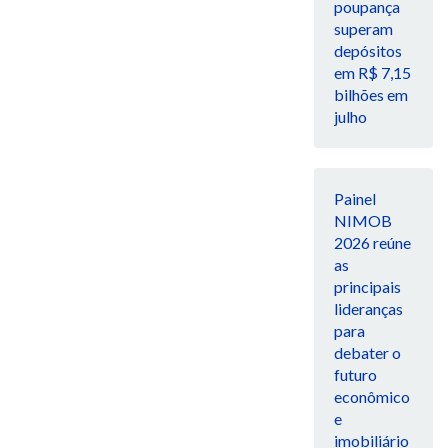
poupança
superam
depósitos
em R$ 7,15
bilhões em
julho
Painel
NIMOB
2026 reúne
as
principais
lideranças
para
debater o
futuro
econômico
e
imobiliário