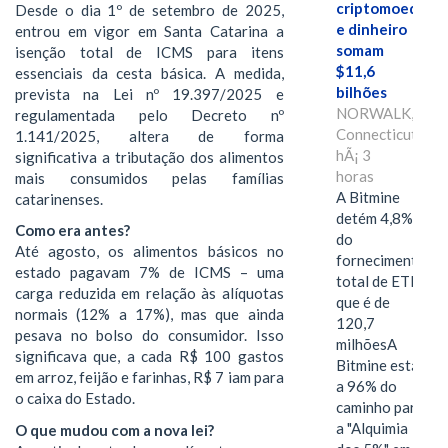
criptomoedas
Desde o dia 1º de setembro de 2025,
e dinheiro
entrou em vigor em Santa Catarina a
somam
isenção total de ICMS para itens
$11,6
essenciais da cesta básica. A medida,
bilhões
prevista na Lei nº 19.397/2025 e
NORWALK,
regulamentada pelo Decreto nº
Connecticut,
1.141/2025, altera de forma
hÃ¡ 3
significativa a tributação dos alimentos
horas
mais consumidos pelas famílias
A Bitmine
catarinenses.
detém 4,8%
Como era antes?
do
Até agosto, os alimentos básicos no
fornecimento
estado pagavam 7% de ICMS – uma
total de ETH,
carga reduzida em relação às alíquotas
que é de
normais (12% a 17%), mas que ainda
120,7
pesava no bolso do consumidor. Isso
milhõesA
significava que, a cada R$ 100 gastos
Bitmine está
em arroz, feijão e farinhas, R$ 7 iam para
a 96% do
o caixa do Estado.
caminho para
a "Alquimia
O que mudou com a nova lei?