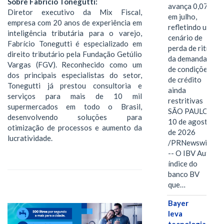
Sobre Fabrício Tonegutti:
avança 0,07%
Diretor executivo da Mix Fiscal,
em julho,
empresa com 20 anos de experiência em
refletindo um
inteligência tributária para o varejo,
cenário de
Fabrício Tonegutti é especializado em
perda de ritmo
direito tributário pela Fundação Getúlio
da demanda e
Vargas (FGV). Reconhecido como um
de condições
dos principais especialistas do setor,
de crédito
Tonegutti já prestou consultoria e
ainda
serviços para mais de 10 mil
restritivas
supermercados em todo o Brasil,
SÃO PAULO,
desenvolvendo soluções para
10 de agosto
otimização de processos e aumento da
de 2026
lucratividade.
/PRNewswire/
-- O IBV Auto,
índice do
banco BV
que…
Bayer
leva