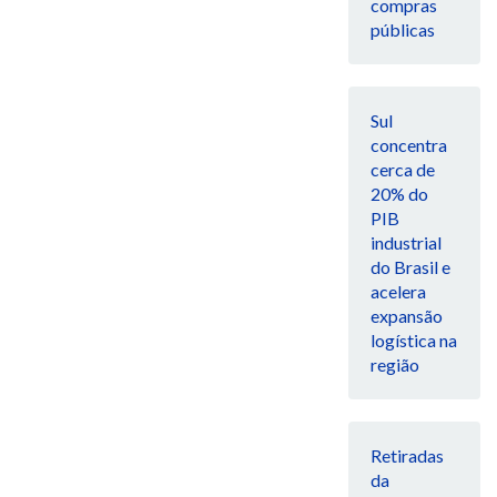
compras
públicas
Sul
concentra
cerca de
20% do
PIB
industrial
do Brasil e
acelera
expansão
logística na
região
Retiradas
da