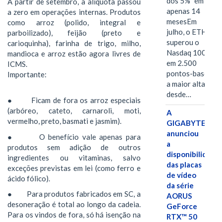
dos 5%" em
A partir de setembro, a alíquota passou
apenas 14
a zero em operações internas. Produtos
mesesEm
como arroz (polido, integral e
julho, o ETH
parboilizado), feijão (preto e
superou o
carioquinha), farinha de trigo, milho,
Nasdaq 100
mandioca e arroz estão agora livres de
em 2.500
ICMS.
pontos-base,
Importante:
a maior alta
desde…
● Ficam de fora os arroz especiais
(arbóreo, cateto, carnaroli, moti,
A
vermelho, preto, basmati e jasmim).
GIGABYTE
anunciou
● O benefício vale apenas para
a
produtos sem adição de outros
disponibilidade
ingredientes ou vitaminas, salvo
das placas
exceções previstas em lei (como ferro e
de vídeo
ácido fólico).
da série
● Para produtos fabricados em SC, a
AORUS
desoneração é total ao longo da cadeia.
GeForce
Para os vindos de fora, só há isenção na
RTX™ 50