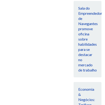
Sala do
Empreendedor
de
Navegantes
promove
oficina
sobre
habilidades
para se
destacar
no
mercado
de trabalho
Economia
&
Negócios:
Tarifaço