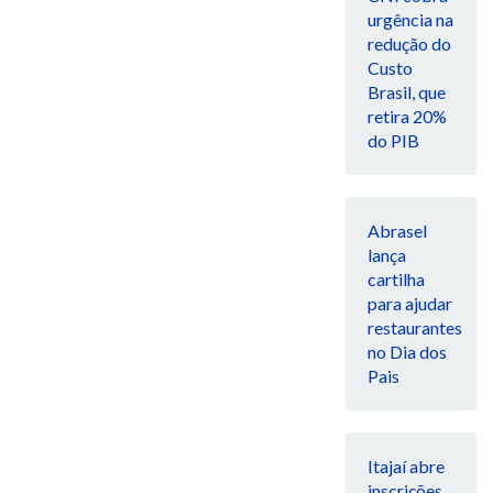
urgência na
redução do
Custo
Brasil, que
retira 20%
do PIB
Abrasel
lança
cartilha
para ajudar
restaurantes
no Dia dos
Pais
Itajaí abre
inscrições