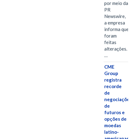
por meio da
PR
Newswire,
a empresa
informa que
foram
feitas
alterações.
…
CME
Group
registra
recorde
de
negociações
de
futuros e
opções de
moedas
latino-
americanas