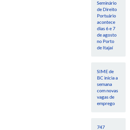
Seminário
de Direito
Portuário
acontece
dias 6 e 7
de agosto
no Porto
de Itajaí
SIME de
BC inicia a
semana
com novas
vagas de
emprego
747