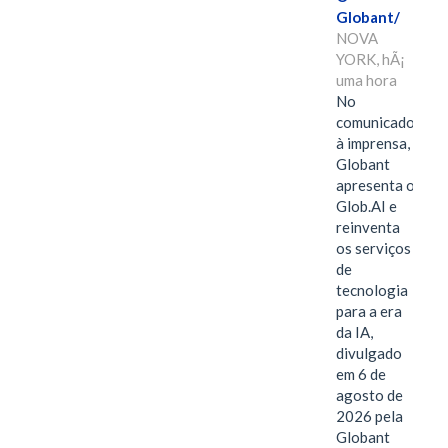
Globant/
NOVA
YORK, hÃ¡
uma hora
No
comunicado
à imprensa,
Globant
apresenta o
Glob.AI e
reinventa
os serviços
de
tecnologia
para a era
da IA,
divulgado
em 6 de
agosto de
2026 pela
Globant