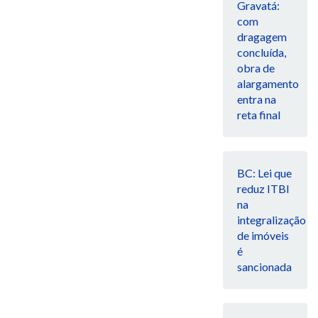
Gravatá:
com
dragagem
concluída,
obra de
alargamento
entra na
reta final
BC: Lei que
reduz ITBI
na
integralização
de imóveis
é
sancionada