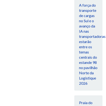
A força do
transporte
de cargas
no Sul e o
avanço da
IA nas
transportadoras
estarão
entre os
temas
centrais do
estande 98
no pavilhão
Norte da
Logistique
2026
Praia do