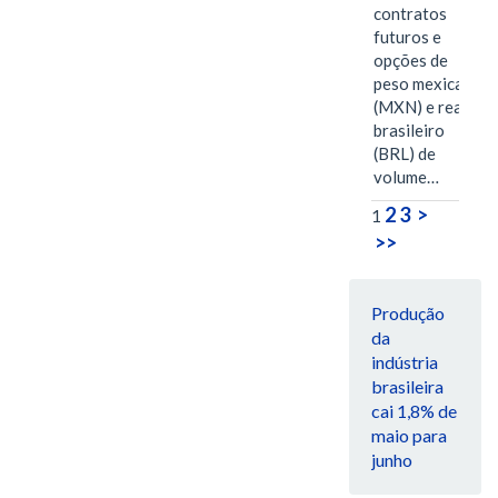
contratos
futuros e
opções de
peso mexicano
(MXN) e real
brasileiro
(BRL) de
volume…
2
3
>
1
>>
Produção
da
indústria
brasileira
cai 1,8% de
maio para
junho