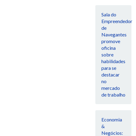
Sala do
Empreendedor
de
Navegantes
promove
oficina
sobre
habilidades
para se
destacar
no
mercado
de trabalho
Economia
&
Negócios: