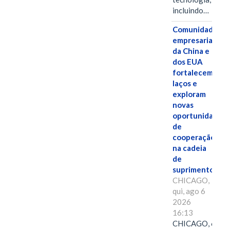
incluindo…
Comunidades
empresariais
da China e
dos EUA
fortalecem
laços e
exploram
novas
oportunidades
de
cooperação
na cadeia
de
suprimentos.
CHICAGO,
qui, ago 6
2026
16:13
CHICAGO, 6