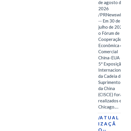
de agosto de
2026
/PRNewswire/
-- Em 30 de
julho de 2026,
o Fórum de
Cooperação
Econômica e
Comercial
China-EUA e a
5ª Exposição
Internacional
da Cadeia de
Suprimentos
da China
(CISCE) foram
realizados em
Chicago.…
/A T U A L
I Z A Ç Ã
O --