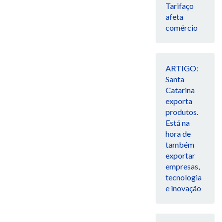
Tarifaço
afeta
comércio
ARTIGO:
Santa
Catarina
exporta
produtos.
Está na
hora de
também
exportar
empresas,
tecnologia
e inovação