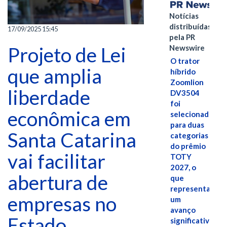
Notícias
distribuídas
17/09/2025 15:45
pela PR
Projeto de Lei
Newswire
O trator
que amplia
híbrido
Zoomlion
liberdade
DV3504
foi
econômica em
selecionado
para duas
Santa Catarina
categorias
do prêmio
vai facilitar
TOTY
2027, o
abertura de
que
representa
empresas no
um
avanço
Estado
significativo