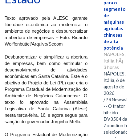
para o
segmento
de
Texto aprovado pela ALESC garante
máquinas
liberdade econômica ao modernizar o
agrícolas
ambiente de negócios e desburocratizar
chinesas
a abertura de empresas – Foto: Ricardo
de alta
Wolffenbüttel/Arquivo/Secom
potência
NÁPOLES,
Desburocratizar e simplificar a abertura
Itália, hÃ¡
de empresas, bem como estimular o
3 horas
desenvolvimento de atividades
NÁPOLES,
econômicas em Santa Catarina. Este é o
Itália, 6 de
objetivo do Projeto de Lei (PL) que cria o
agosto de
Programa Estadual de Modernização do
2026
Ambiente de Negócios Catarinense. O
/PRNewswire/
texto foi aprovado na Assembleia
-- O trator
Legislativa de Santa Catarina (Alesc)
híbrido
nesta terça-feira, 16, e agora segue para
DV3504 da
sanção do governador Jorginho Mello.
Zoomlion foi
selecionado
O Programa Estadual de Modernização