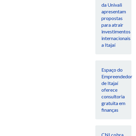
da Univali
apresentam
propostas
para atrair
investimentos
internacionais
a Itajaí
Espaço do
Empreendedor
de Itajaí
oferece
consultoria
gratuita em
finanças
CNI cobra