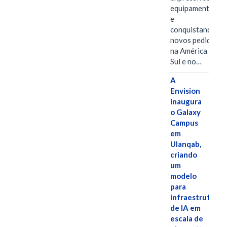
equipamentos
e
conquistando
novos pedidos
na América do
Sul e no…
A
Envision
inaugura
o Galaxy
Campus
em
Ulanqab,
criando
um
modelo
para
infraestrutura
de IA em
escala de