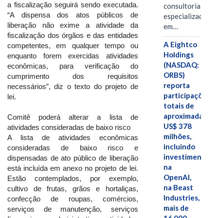
a fiscalização seguirá sendo executada.
consultoria
“A dispensa dos atos públicos de
especializada
liberação não exime a atividade da
em…
fiscalização dos órgãos e das entidades
A Eightco
competentes, em qualquer tempo ou
Holdings
enquanto forem exercidas atividades
(NASDAQ:
econômicas, para verificação do
ORBS)
cumprimento dos requisitos
reporta
necessários”, diz o texto do projeto de
participações
lei.
totais de
aproximadamen
Comitê poderá alterar a lista de
US$ 378
atividades consideradas de baixo risco
milhões,
A lista de atividades econômicas
incluindo
consideradas de baixo risco e
investimentos
dispensadas de ato público de liberação
na
está incluída em anexo no projeto de lei.
OpenAI,
Estão contemplados, por exemplo,
na Beast
cultivo de frutas, grãos e hortaliças,
Industries,
confecção de roupas, comércios,
mais de
serviços de manutenção, serviços