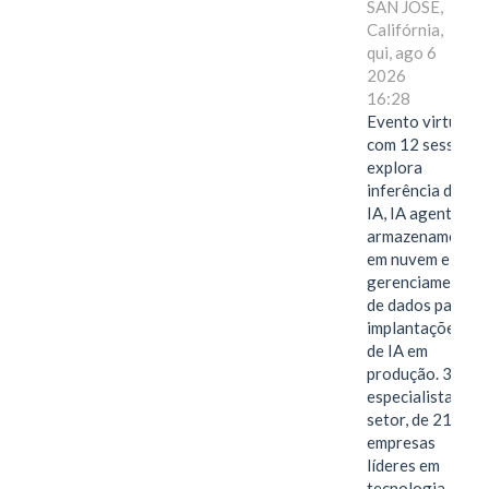
SAN JOSE,
Califórnia,
qui, ago 6
2026
16:28
Evento virtual
com 12 sessões
explora
inferência de
IA, IA agentiva,
armazenamento
em nuvem e
gerenciamento
de dados para
implantações
de IA em
produção. 38
especialistas do
setor, de 21
empresas
líderes em
tecnologia,