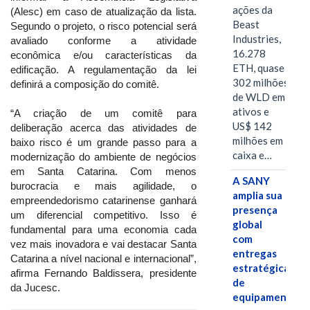
ações da
(Alesc) em caso de atualização da lista.
Beast
Segundo o projeto, o risco potencial será
Industries,
avaliado conforme a atividade
16.278
econômica e/ou características da
ETH, quase
edificação. A regulamentação da lei
302 milhões
definirá a composição do comitê.
de WLD em
ativos e
“A criação de um comitê para
US$ 142
deliberação acerca das atividades de
milhões em
baixo risco é um grande passo para a
caixa e…
modernização do ambiente de negócios
em Santa Catarina. Com menos
A SANY
burocracia e mais agilidade, o
amplia sua
empreendedorismo catarinense ganhará
presença
um diferencial competitivo. Isso é
global
fundamental para uma economia cada
com
vez mais inovadora e vai destacar Santa
entregas
Catarina a nível nacional e internacional”,
estratégicas
afirma Fernando Baldissera, presidente
de
da Jucesc.
equipamentos