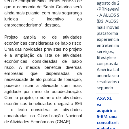
sério e comprometido. Temos certeza de
agosto de 2026
que a economia de Santa Catarina será
/PRNewswire/ -
ainda mais pujante, com mais segurança
- A ALLOS S.A.
jurídica e incentivo ao
(B3: ALOS3), a
empreendedorismo”, destaca.
mais inovadora
plataforma de
Projeto amplia rol de atividades
experiências,
econômicas consideradas de baixo risco
entretenimento,
Uma das novidades previstas no projeto
serviços,
é a ampliação da lista de atividades
lifestyle e
econômicas consideradas de baixo
compras da
risco. A medida beneficia diversas
América Latina
empresas que, dispensadas da
anuncia seus
necessidade de ato público de liberação,
resultados do
poderão iniciar a atividade com mais
segundo…
agilidade por meio de autodeclaração.
Com o projeto, o número de atividades
AXA XL
econômicas beneficiadas chegará a 896
vai
– o texto considera as atividades
adquirir a
cadastradas na Classificação Nacional
S-RM, uma
de Atividades Econômicas (CNAE).
consultoria
global de