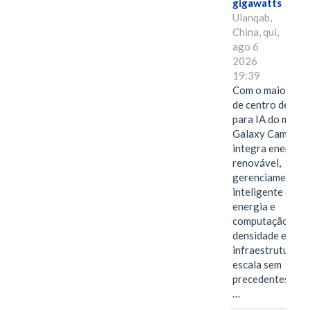
gigawatts
Ulanqab,
China, qui,
ago 6
2026
19:39
Com o maior edif
de centro de dad
para IA do mundo
Galaxy Campus
integra energia
renovável,
gerenciamento
inteligente de
energia e
computação de a
densidade em um
infraestrutura d
escala sem
precedentes.Ula
…