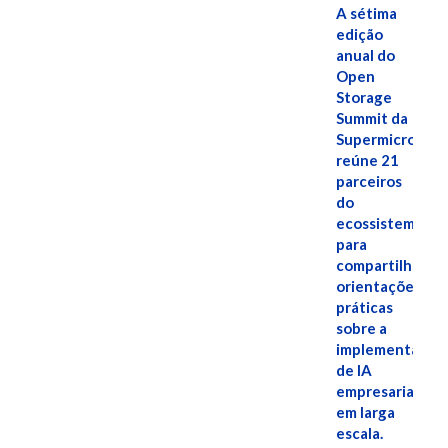
A sétima
edição
anual do
Open
Storage
Summit da
Supermicro
reúne 21
parceiros
do
ecossistema
para
compartilhar
orientações
práticas
sobre a
implementação
de IA
empresarial
em larga
escala.