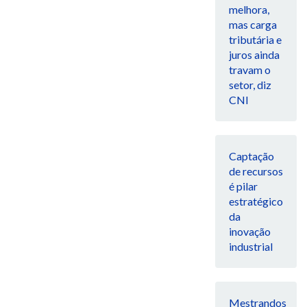
melhora,
mas carga
tributária e
juros ainda
travam o
setor, diz
CNI
Captação
de recursos
é pilar
estratégico
da
inovação
industrial
Mestrandos