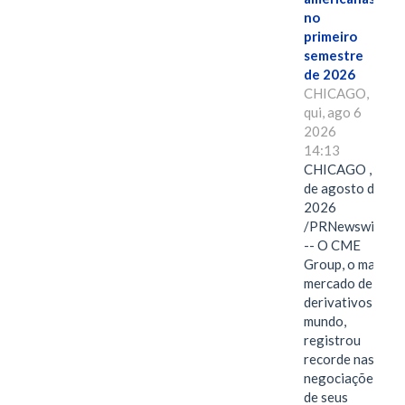
no
primeiro
semestre
de 2026
CHICAGO,
qui, ago 6
2026
14:13
CHICAGO , 6
de agosto de
2026
/PRNewswire/
-- O CME
Group, o maior
mercado de
derivativos do
mundo,
registrou
recorde nas
negociações
de seus