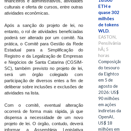
16.000
financeiros e administrativos, atividades
ETH e
culturais e oferta de cursos, entre outras
quase 302
atividades econômicas.
milhões
de tokens
Após a sanção do projeto de lei, no
WLD.
entanto, o rol de atividades beneficiadas
EASTON,
poderá ser alterado por um comitê. Na
Pensilvânia,
prática, o Comitê para Gestão da Rede
hÃ¡ 5
Estadual para a Simplificação do
horas
Registro e da Legalização de Empresas
Composição
e Negócios de Santa Catarina (CGSIM-
do tesouro
SC), também previsto no projeto de lei,
da Eightco
será um órgão colegiado com
em 5 de
participação de diversos entes a fim de
agosto de
deliberar sobre inclusões e exclusões de
2026: US$
atividades na lista.
90 milhões
em ações
Com o comitê, eventual alteração
indiretas da
ocorrerá de forma mais rápida, já que
OpenAI,
dispensa a necessidade de um novo
US$ 18
projeto de lei. O órgão, contudo, deverá
milhões em
informar a Assembleia Legislativa