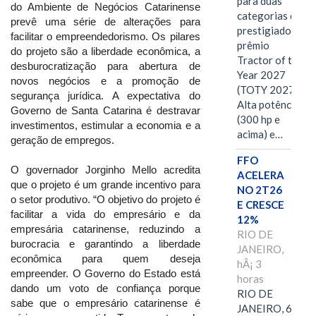
para duas
do Ambiente de Negócios Catarinense
categorias do
prevê uma série de alterações para
prestigiado
facilitar o empreendedorismo. Os pilares
prêmio
do projeto são a liberdade econômica, a
Tractor of the
desburocratização para abertura de
Year 2027
novos negócios e a promoção de
(TOTY 2027:
segurança jurídica. A expectativa do
Alta potência
Governo de Santa Catarina é destravar
(300 hp e
investimentos, estimular a economia e a
acima) e…
geração de empregos.
FFO
O governador Jorginho Mello acredita
ACELERA
que o projeto é um grande incentivo para
NO 2T26
o setor produtivo. “O objetivo do projeto é
E CRESCE
facilitar a vida do empresário e da
12%
empresária catarinense, reduzindo a
RIO DE
burocracia e garantindo a liberdade
JANEIRO,
econômica para quem deseja
hÃ¡ 3
empreender. O Governo do Estado está
horas
dando um voto de confiança porque
RIO DE
sabe que o empresário catarinense é
JANEIRO, 6 de