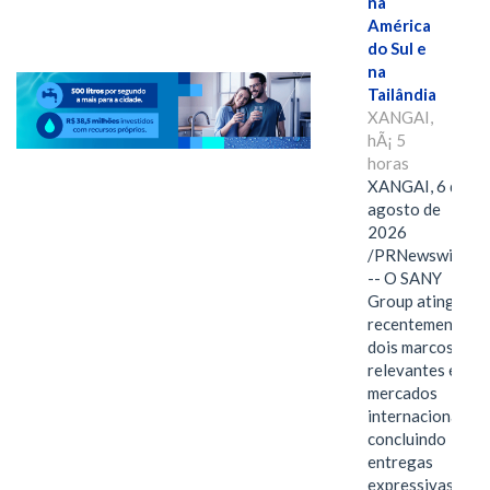
na
América
do Sul e
na
Tailândia
XANGAI,
hÃ¡ 5
horas
XANGAI, 6 de
agosto de
2026
/PRNewswire/
-- O SANY
Group atingiu
recentemente
dois marcos
relevantes em
mercados
internacionais,
concluindo
entregas
expressivas de