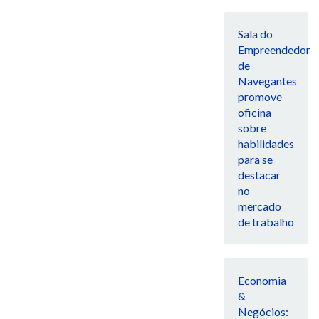
Sala do
Empreendedor
de
Navegantes
promove
oficina
sobre
habilidades
para se
destacar
no
mercado
de trabalho
Economia
&
Negócios: