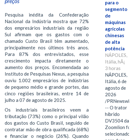
preços
para o
segmento
Pesquisa inédita da Confederação
de
Nacional da Indústria mostra que 72%
máquinas
dos empresários industriais da região
agrícolas
Sul afirmam que os gastos com o
chinesas
chamado Custo Brasil têm aumentado,
de alta
principalmente nos últimos três anos.
potência
Para 87% dos entrevistados, esse
NÁPOLES,
crescimento impacta diretamente o
Itália, hÃ¡
aumento dos preços. Encomendada ao
3 horas
Instituto de Pesquisas Nexus, a pesquisa
NÁPOLES,
ouviu 1.002 empresários de indústrias
Itália, 6 de
de pequeno médio e grande portes, das
agosto de
cinco regiões brasileiras, entre 14 de
2026
julho a 07 de agosto de 2025.
/PRNewswire/
-- O trator
Os industriais brasileiros veem a
híbrido
tributação (73%) como o principal vilão
DV3504 da
dos gastos do Custo Brasil, seguido de
Zoomlion foi
contratar mão de obra qualificada (68%)
selecionado
e financiar o negócio (26%). Quando