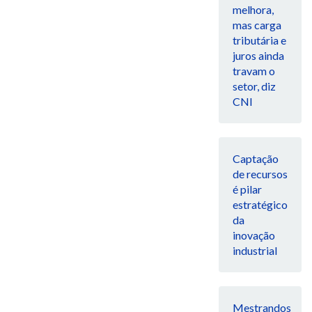
melhora,
mas carga
tributária e
juros ainda
travam o
setor, diz
CNI
Captação
de recursos
é pilar
estratégico
da
inovação
industrial
Mestrandos