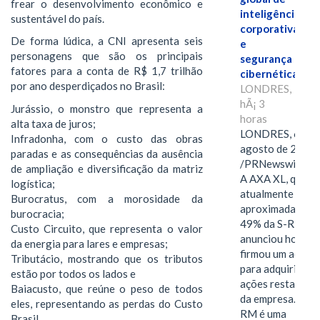
frear o desenvolvimento econômico e
inteligência
sustentável do país.
corporativa
De forma lúdica, a CNI apresenta seis
e
personagens que são os principais
segurança
fatores para a conta de R$ 1,7 trilhão
cibernética
por ano desperdiçados no Brasil:
LONDRES,
hÃ¡ 3
Jurássio, o monstro que representa a
horas
alta taxa de juros;
LONDRES, 6 de
Infradonha, com o custo das obras
agosto de 2026
paradas e as consequências da ausência
/PRNewswire/ -
de ampliação e diversificação da matriz
A AXA XL, que
logística;
atualmente deté
Burocratus, com a morosidade da
aproximadament
burocracia;
49% da S-RM,
Custo Circuito, que representa o valor
anunciou hoje qu
da energia para lares e empresas;
firmou um acord
Tributácio, mostrando que os tributos
para adquirir as
estão por todos os lados e
ações restantes
Baiacusto, que reúne o peso de todos
da empresa. A S-
eles, representando as perdas do Custo
RM é uma
Brasil.