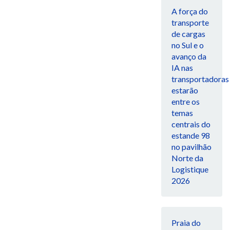
A força do
transporte
de cargas
no Sul e o
avanço da
IA nas
transportadoras
estarão
entre os
temas
centrais do
estande 98
no pavilhão
Norte da
Logistique
2026
Praia do