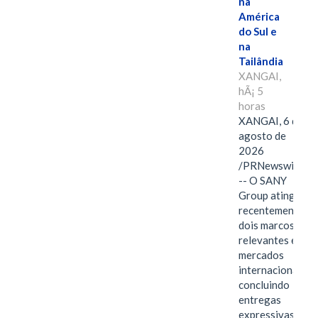
na
América
do Sul e
na
Tailândia
XANGAI,
hÃ¡ 5
horas
XANGAI, 6 de
agosto de
2026
/PRNewswire/
-- O SANY
Group atingiu
recentemente
dois marcos
relevantes em
mercados
internacionais,
concluindo
entregas
expressivas de