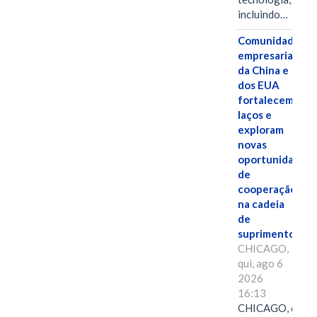
incluindo…
Comunidades
empresariais
da China e
dos EUA
fortalecem
laços e
exploram
novas
oportunidades
de
cooperação
na cadeia
de
suprimentos.
CHICAGO,
qui, ago 6
2026
16:13
CHICAGO, 6