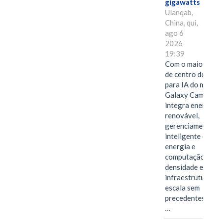
gigawatts
Ulanqab,
China, qui,
ago 6
2026
19:39
Com o maior edif
de centro de dad
para IA do mundo
Galaxy Campus
integra energia
renovável,
gerenciamento
inteligente de
energia e
computação de a
densidade em um
infraestrutura d
escala sem
precedentes.Ula
…