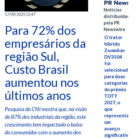
Notícias
17/09/2025 15:47
distribuídas
pela PR
Para 72% dos
Newswire
O trator
empresários da
híbrido
Zoomlion
região Sul,
DV3504
foi
Custo Brasil
selecionado
para duas
aumentou nos
categorias
do prêmio
últimos anos
TOTY
2027, o
Pesquisa da CNI mostra que, na visão
que
representa
de 87% dos industriais da região, este
um
crescimento tem impactado o bolso
avanço
do consumidor com o aumento dos
significativo