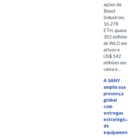
ações da
Beast
Industries,
16.278
ETH, quase
302 milhões
de WLD em
ativos e
US$ 142
milhões em
caixa e…
A SANY
amplia sua
presença
global
com
entregas
estratégicas
de
equipamentos