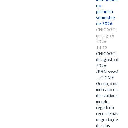
no
primeiro
semestre
de 2026
CHICAGO,
qui, ago 6
2026
14:13
CHICAGO , 6
de agosto de
2026
/PRNewswire/
-- O CME
Group, o maior
mercado de
derivativos do
mundo,
registrou
recorde nas
negociações
de seus