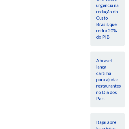
urgência na
redução do
Custo
Brasil, que
retira 20%
do PIB
Abrasel
lança
cartilha
para ajudar
restaurantes
no Dia dos
Pais
Itajaí abre
inscrições