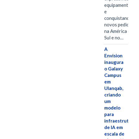
equipamentos
e
conquistando
novos pedidos
na América do
Sul e no…
A
Envision
inaugura
o Galaxy
Campus
em
Ulanqab,
criando
um
modelo
para
infraestrutura
de IA em
escala de