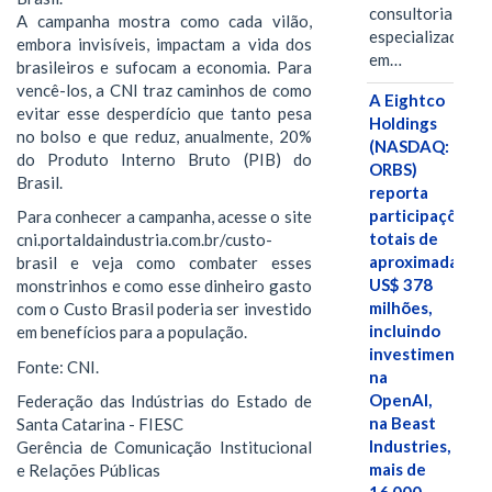
consultoria
A campanha mostra como cada vilão,
especializada
embora invisíveis, impactam a vida dos
em…
brasileiros e sufocam a economia. Para
vencê-los, a CNI traz caminhos de como
A Eightco
evitar esse desperdício que tanto pesa
Holdings
no bolso e que reduz, anualmente, 20%
(NASDAQ:
do Produto Interno Bruto (PIB) do
ORBS)
Brasil.
reporta
participações
Para conhecer a campanha, acesse o site
totais de
cni.portaldaindustria.com.br/custo-
aproximadamen
brasil e veja como combater esses
US$ 378
monstrinhos e como esse dinheiro gasto
milhões,
com o Custo Brasil poderia ser investido
incluindo
em benefícios para a população.
investimentos
Fonte: CNI.
na
OpenAI,
Federação das Indústrias do Estado de
na Beast
Santa Catarina - FIESC
Industries,
Gerência de Comunicação Institucional
mais de
e Relações Públicas