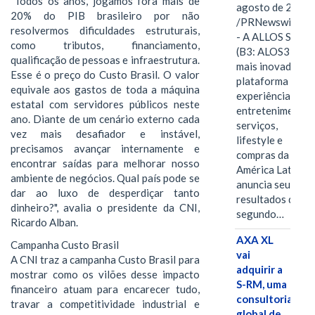
"Todos os anos, jogamos fora mais de
agosto de 2026
20% do PIB brasileiro por não
/PRNewswire/ -
resolvermos dificuldades estruturais,
- A ALLOS S.A.
como tributos, financiamento,
(B3: ALOS3), a
qualificação de pessoas e infraestrutura.
mais inovadora
Esse é o preço do Custo Brasil. O valor
plataforma de
equivale aos gastos de toda a máquina
experiências,
estatal com servidores públicos neste
entretenimento,
ano. Diante de um cenário externo cada
serviços,
vez mais desafiador e instável,
lifestyle e
precisamos avançar internamente e
compras da
encontrar saídas para melhorar nosso
América Latina
ambiente de negócios. Qual país pode se
anuncia seus
dar ao luxo de desperdiçar tanto
resultados do
dinheiro?", avalia o presidente da CNI,
segundo…
Ricardo Alban.
AXA XL
Campanha Custo Brasil
vai
A CNI traz a campanha Custo Brasil para
adquirir a
mostrar como os vilões desse impacto
S-RM, uma
financeiro atuam para encarecer tudo,
consultoria
travar a competitividade industrial e
global de