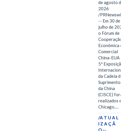
de agosto de
2026
/PRNewswire/
-- Em 30 de
julho de 2026,
o Fórum de
Cooperação
Econômica e
Comercial
China-EUA e a
5ª Exposição
Internacional
da Cadeia de
Suprimentos
da China
(CISCE) foram
realizados em
Chicago.…
/A T U A L
I Z A Ç Ã
O --