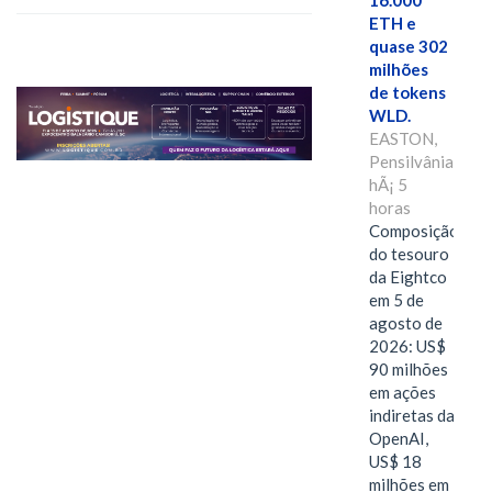
16.000
ETH e
quase 302
milhões
de tokens
WLD.
EASTON,
Pensilvânia,
hÃ¡ 5
horas
Composição
do tesouro
da Eightco
em 5 de
agosto de
2026: US$
90 milhões
em ações
indiretas da
OpenAI,
US$ 18
milhões em