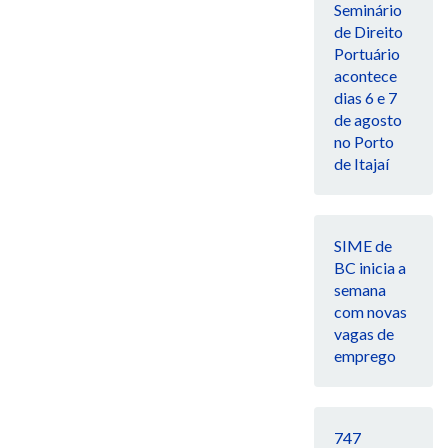
Seminário
de Direito
Portuário
acontece
dias 6 e 7
de agosto
no Porto
de Itajaí
SIME de
BC inicia a
semana
com novas
vagas de
emprego
747