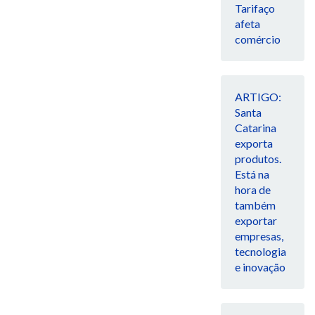
Tarifaço
afeta
comércio
ARTIGO:
Santa
Catarina
exporta
produtos.
Está na
hora de
também
exportar
empresas,
tecnologia
e inovação