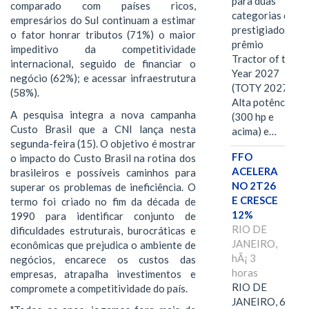
para duas
comparado com países ricos,
categorias do
empresários do Sul continuam a estimar
prestigiado
o fator honrar tributos (71%) o maior
prêmio
impeditivo da competitividade
Tractor of the
internacional, seguido de financiar o
Year 2027
negócio (62%); e acessar infraestrutura
(TOTY 2027:
(58%).
Alta potência
A pesquisa integra a nova campanha
(300 hp e
Custo Brasil que a CNI lança nesta
acima) e…
segunda-feira (15). O objetivo é mostrar
FFO
o impacto do Custo Brasil na rotina dos
ACELERA
brasileiros e possíveis caminhos para
NO 2T26
superar os problemas de ineficiência. O
E CRESCE
termo foi criado no fim da década de
12%
1990 para identificar conjunto de
RIO DE
dificuldades estruturais, burocráticas e
JANEIRO,
econômicas que prejudica o ambiente de
hÃ¡ 3
negócios, encarece os custos das
horas
empresas, atrapalha investimentos e
RIO DE
compromete a competitividade do país.
JANEIRO, 6 de