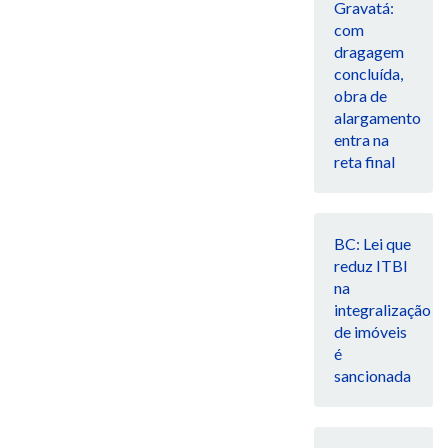
Gravatá:
com
dragagem
concluída,
obra de
alargamento
entra na
reta final
BC: Lei que
reduz ITBI
na
integralização
de imóveis
é
sancionada