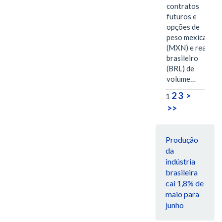
contratos
futuros e
opções de
peso mexicano
(MXN) e real
brasileiro
(BRL) de
volume…
2
3
>
1
>>
Produção
da
indústria
brasileira
cai 1,8% de
maio para
junho