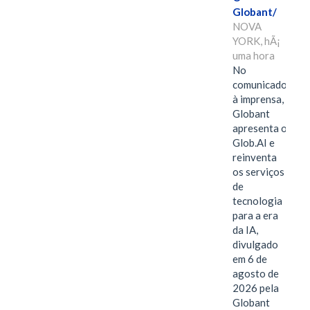
Globant/
NOVA
YORK, hÃ¡
uma hora
No
comunicado
à imprensa,
Globant
apresenta o
Glob.AI e
reinventa
os serviços
de
tecnologia
para a era
da IA,
divulgado
em 6 de
agosto de
2026 pela
Globant