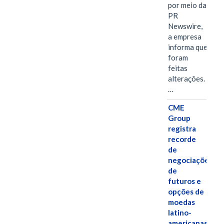
por meio da
PR
Newswire,
a empresa
informa que
foram
feitas
alterações.
…
CME
Group
registra
recorde
de
negociações
de
futuros e
opções de
moedas
latino-
americanas