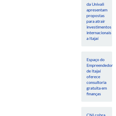
da Univali
apresentam
propostas
para atrair
investimentos
internacionais
a Itajaí
Espaço do
Empreendedor
de Itajaí
oferece
consultoria
gratuita em
finanças
CNI cobra