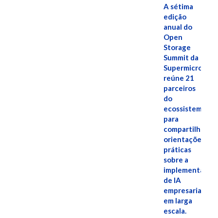
A sétima
edição
anual do
Open
Storage
Summit da
Supermicro
reúne 21
parceiros
do
ecossistema
para
compartilhar
orientações
práticas
sobre a
implementação
de IA
empresarial
em larga
escala.