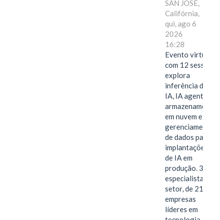
SAN JOSE,
Califórnia,
qui, ago 6
2026
16:28
Evento virtual
com 12 sessões
explora
inferência de
IA, IA agentiva,
armazenamento
em nuvem e
gerenciamento
de dados para
implantações
de IA em
produção. 38
especialistas do
setor, de 21
empresas
líderes em
tecnologia,