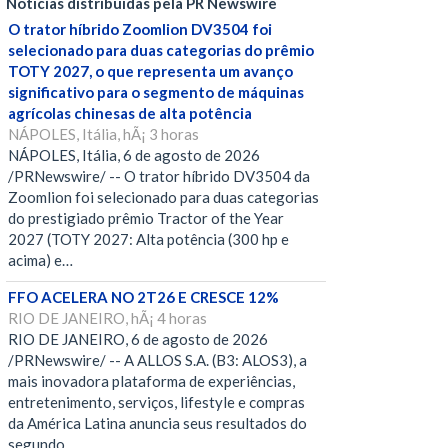
Notícias distribuídas pela PR Newswire
O trator híbrido Zoomlion DV3504 foi
selecionado para duas categorias do prêmio
TOTY 2027, o que representa um avanço
significativo para o segmento de máquinas
agrícolas chinesas de alta potência
NÁPOLES, Itália, hÃ¡ 3 horas
NÁPOLES, Itália, 6 de agosto de 2026
/PRNewswire/ -- O trator híbrido DV3504 da
Zoomlion foi selecionado para duas categorias
do prestigiado prêmio Tractor of the Year
2027 (TOTY 2027: Alta potência (300 hp e
acima) e…
FFO ACELERA NO 2T26 E CRESCE 12%
RIO DE JANEIRO, hÃ¡ 4 horas
RIO DE JANEIRO, 6 de agosto de 2026
/PRNewswire/ -- A ALLOS S.A. (B3: ALOS3), a
mais inovadora plataforma de experiências,
entretenimento, serviços, lifestyle e compras
da América Latina anuncia seus resultados do
segundo…