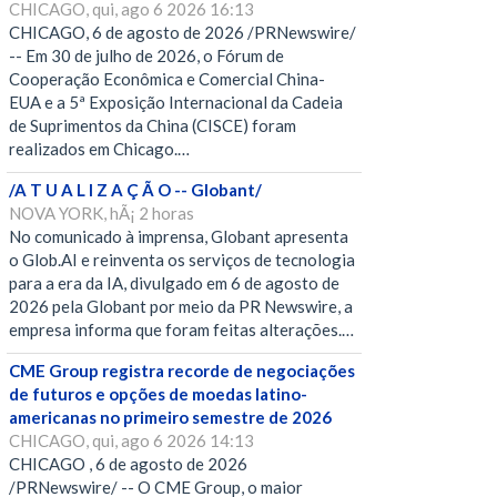
CHICAGO, qui, ago 6 2026 16:13
CHICAGO, 6 de agosto de 2026 /PRNewswire/
-- Em 30 de julho de 2026, o Fórum de
Cooperação Econômica e Comercial China-
EUA e a 5ª Exposição Internacional da Cadeia
de Suprimentos da China (CISCE) foram
realizados em Chicago.…
/A T U A L I Z A Ç Ã O -- Globant/
NOVA YORK, hÃ¡ 2 horas
No comunicado à imprensa, Globant apresenta
o Glob.AI e reinventa os serviços de tecnologia
para a era da IA, divulgado em 6 de agosto de
2026 pela Globant por meio da PR Newswire, a
empresa informa que foram feitas alterações.…
CME Group registra recorde de negociações
de futuros e opções de moedas latino-
americanas no primeiro semestre de 2026
CHICAGO, qui, ago 6 2026 14:13
CHICAGO , 6 de agosto de 2026
/PRNewswire/ -- O CME Group, o maior