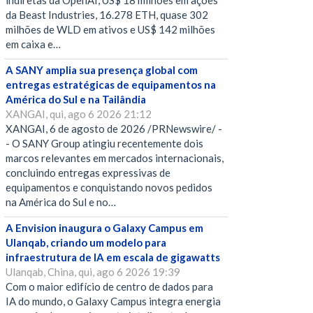
indiretas da OpenAI, US$ 18 milhões em ações
da Beast Industries, 16.278 ETH, quase 302
milhões de WLD em ativos e US$ 142 milhões
em caixa e…
A SANY amplia sua presença global com
entregas estratégicas de equipamentos na
América do Sul e na Tailândia
XANGAI, qui, ago 6 2026 21:12
XANGAI, 6 de agosto de 2026 /PRNewswire/ -
- O SANY Group atingiu recentemente dois
marcos relevantes em mercados internacionais,
concluindo entregas expressivas de
equipamentos e conquistando novos pedidos
na América do Sul e no…
A Envision inaugura o Galaxy Campus em
Ulanqab, criando um modelo para
infraestrutura de IA em escala de gigawatts
Ulanqab, China, qui, ago 6 2026 19:39
Com o maior edifício de centro de dados para
IA do mundo, o Galaxy Campus integra energia