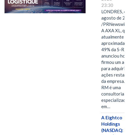
23:30
LONDRES, 6 de
agosto de 2026
/PRNewswire/ -
A AXA XL, que
atualmente deté
aproximadament
49% da S-RM,
anunciou hoje qu
firmou um acord
para adquirir as
ações restantes
da empresa. A S-
RM é uma
consultoria
especializada
em…
A Eightco
Holdings
(NASDAQ: