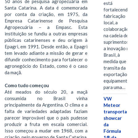
50 anos de pesquisa agropecuária em
está
Santa Catarina. A data é comemorada
fortalecendo a
por conta da criação, em 1975, da
fabricação
Empresa Catarinense de Pesquisa
local, a
Agropecuária – a Empasc. Esta
colaboração
instituição se fundiu a outras empresas
na cadeia de
públicas catarinenses e deu origem à
suprimentos e
Epagri, em 1991. Desde então, a Epagri
a inovação no
tem levado adiante a missão de gerar e
Brasil, à
difundir conhecimento para fortalecer o
medida que
agronegócio do Estado, como é o caso
transita da
da maçã.
exportação de
equipamentos
Como tudo começou
para uma…
Até meados do século 20, a maçã
consumida no Brasil vinha
VW
principalmente da Argentina. O clima e a
Meteor
falta de variedades adaptadas faziam
transporta
parecer improvável que o país pudesse
showcar
produzir a fruta em escala comercial.
da
Isso começou a mudar em 1968, com a
Fórmula
criação, pelo governo de Santa Catarina,
1® da