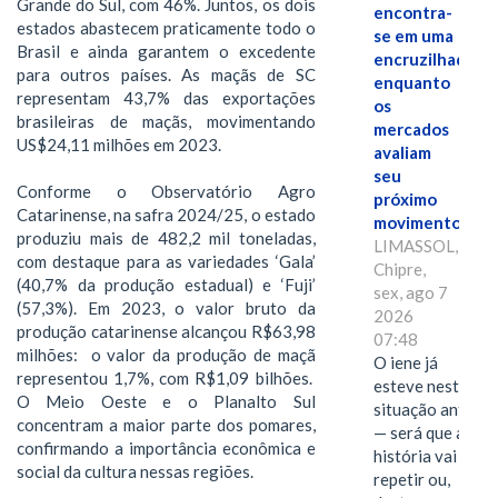
Grande do Sul, com 46%. Juntos, os dois
encontra-
estados abastecem praticamente todo o
se em uma
Brasil e ainda garantem o excedente
encruzilhada
para outros países. As maçãs de SC
enquanto
representam 43,7% das exportações
os
brasileiras de maçãs, movimentando
mercados
US$24,11 milhões em 2023.
avaliam
seu
Conforme o Observatório Agro
próximo
Catarinense, na safra 2024/25, o estado
movimento.
produziu mais de 482,2 mil toneladas,
LIMASSOL,
com destaque para as variedades ‘Gala’
Chipre,
(40,7% da produção estadual) e ‘Fuji’
sex, ago 7
(57,3%). Em 2023, o valor bruto da
2026
produção catarinense alcançou R$63,98
07:48
milhões: o valor da produção de maçã
O iene já
representou 1,7%, com R$1,09 bilhões.
esteve nesta
O Meio Oeste e o Planalto Sul
situação antes
concentram a maior parte dos pomares,
— será que a
confirmando a importância econômica e
história vai se
social da cultura nessas regiões.
repetir ou,