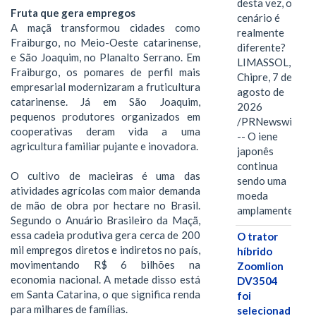
desta vez, o
Fruta que gera empregos
cenário é
A maçã transformou cidades como
realmente
Fraiburgo, no Meio-Oeste catarinense,
diferente?
e São Joaquim, no Planalto Serrano. Em
LIMASSOL,
Fraiburgo, os pomares de perfil mais
Chipre, 7 de
empresarial modernizaram a fruticultura
agosto de
catarinense. Já em São Joaquim,
2026
pequenos produtores organizados em
/PRNewswire/
cooperativas deram vida a uma
-- O iene
agricultura familiar pujante e inovadora.
japonês
continua
O cultivo de macieiras é uma das
sendo uma
atividades agrícolas com maior demanda
moeda
de mão de obra por hectare no Brasil.
amplamente…
Segundo o Anuário Brasileiro da Maçã,
essa cadeia produtiva gera cerca de 200
O trator
mil empregos diretos e indiretos no país,
híbrido
movimentando R$ 6 bilhões na
Zoomlion
economia nacional. A metade disso está
DV3504
em Santa Catarina, o que significa renda
foi
para milhares de famílias.
selecionado