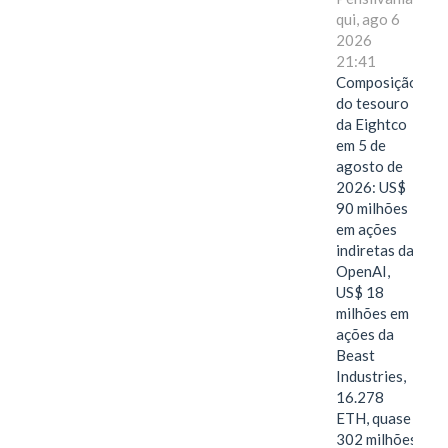
qui, ago 6
2026
21:41
Composição
do tesouro
da Eightco
em 5 de
agosto de
2026: US$
90 milhões
em ações
indiretas da
OpenAI,
US$ 18
milhões em
ações da
Beast
Industries,
16.278
ETH, quase
302 milhões