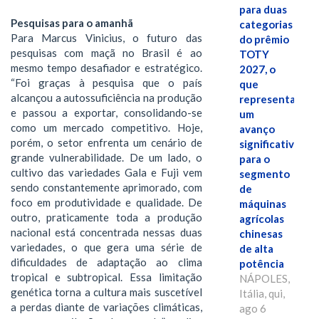
para duas
Pesquisas para o amanhã
categorias
Para Marcus Vinicius, o futuro das
do prêmio
pesquisas com maçã no Brasil é ao
TOTY
mesmo tempo desafiador e estratégico.
2027, o
“Foi graças à pesquisa que o país
que
alcançou a autossuficiência na produção
representa
e passou a exportar, consolidando-se
um
como um mercado competitivo. Hoje,
avanço
porém, o setor enfrenta um cenário de
significativo
grande vulnerabilidade. De um lado, o
para o
cultivo das variedades Gala e Fuji vem
segmento
sendo constantemente aprimorado, com
de
foco em produtividade e qualidade. De
máquinas
outro, praticamente toda a produção
agrícolas
nacional está concentrada nessas duas
chinesas
variedades, o que gera uma série de
de alta
dificuldades de adaptação ao clima
potência
tropical e subtropical. Essa limitação
NÁPOLES,
genética torna a cultura mais suscetível
Itália, qui,
a perdas diante de variações climáticas,
ago 6