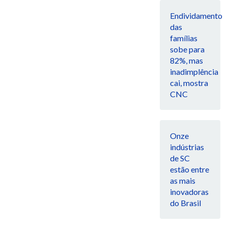
Endividamento
das
famílias
sobe para
82%, mas
inadimplência
cai, mostra
CNC
Onze
indústrias
de SC
estão entre
as mais
inovadoras
do Brasil