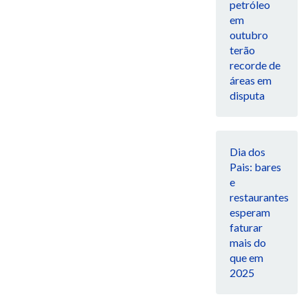
petróleo
em
outubro
terão
recorde de
áreas em
disputa
Dia dos
Pais: bares
e
restaurantes
esperam
faturar
mais do
que em
2025