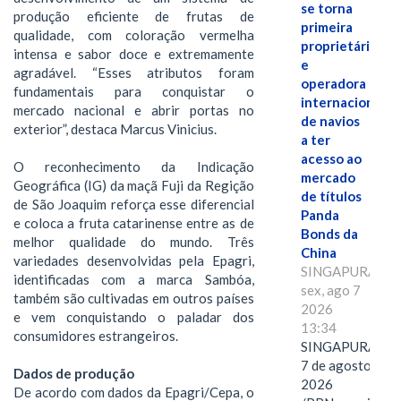
se torna
produção eficiente de frutas de
primeira
qualidade, com coloração vermelha
proprietária
intensa e sabor doce e extremamente
e
agradável. “Esses atributos foram
operadora
fundamentais para conquistar o
internacional
mercado nacional e abrir portas no
de navios
exterior”, destaca Marcus Vinicius.
a ter
acesso ao
O reconhecimento da Indicação
mercado
Geográfica (IG) da maçã Fuji da Regição
de títulos
de São Joaquim reforça esse diferencial
Panda
e coloca a fruta catarinense entre as de
Bonds da
melhor qualidade do mundo. Três
China
variedades desenvolvidas pela Epagri,
SINGAPURA,
identificadas com a marca Sambóa,
sex, ago 7
também são cultivadas em outros países
2026
e vem conquistando o paladar dos
13:34
consumidores estrangeiros.
SINGAPURA,
7 de agosto de
Dados de produção
2026
De acordo com dados da Epagri/Cepa, o