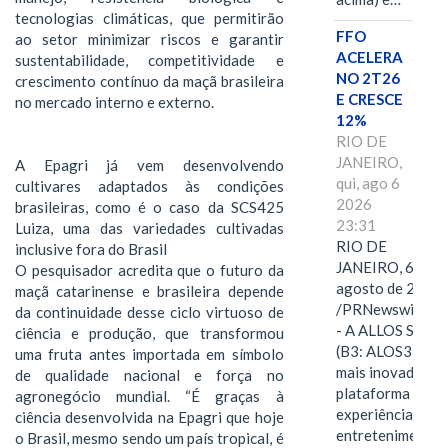
tecnologias climáticas, que permitirão
FFO
ao setor minimizar riscos e garantir
ACELERA
sustentabilidade, competitividade e
NO 2T26
crescimento contínuo da maçã brasileira
E CRESCE
no mercado interno e externo.
12%
RIO DE
JANEIRO,
A Epagri já vem desenvolvendo
qui, ago 6
cultivares adaptados às condições
2026
brasileiras, como é o caso da SCS425
23:31
Luiza, uma das variedades cultivadas
RIO DE
inclusive fora do Brasil
JANEIRO, 6 de
O pesquisador acredita que o futuro da
agosto de 2026
maçã catarinense e brasileira depende
/PRNewswire/ -
da continuidade desse ciclo virtuoso de
- A ALLOS S.A.
ciência e produção, que transformou
(B3: ALOS3), a
uma fruta antes importada em símbolo
mais inovadora
de qualidade nacional e força no
plataforma de
agronegócio mundial. “É graças à
experiências,
ciência desenvolvida na Epagri que hoje
entretenimento,
o Brasil, mesmo sendo um país tropical, é