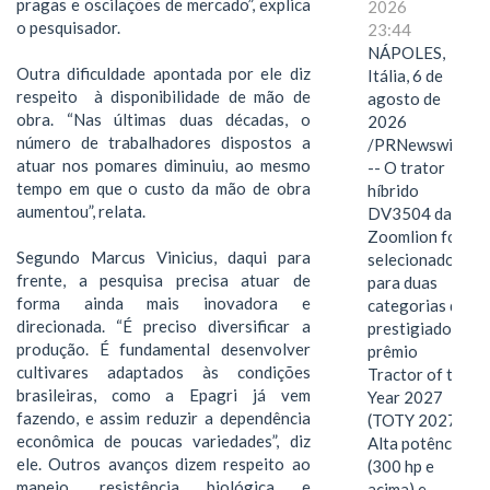
pragas e oscilações de mercado”, explica
2026
o pesquisador.
23:44
NÁPOLES,
Outra dificuldade apontada por ele diz
Itália, 6 de
respeito à disponibilidade de mão de
agosto de
obra. “Nas últimas duas décadas, o
2026
número de trabalhadores dispostos a
/PRNewswire/
atuar nos pomares diminuiu, ao mesmo
-- O trator
tempo em que o custo da mão de obra
híbrido
aumentou”, relata.
DV3504 da
Zoomlion foi
Segundo Marcus Vinicius, daqui para
selecionado
frente, a pesquisa precisa atuar de
para duas
forma ainda mais inovadora e
categorias do
direcionada. “É preciso diversificar a
prestigiado
produção. É fundamental desenvolver
prêmio
cultivares adaptados às condições
Tractor of the
brasileiras, como a Epagri já vem
Year 2027
fazendo, e assim reduzir a dependência
(TOTY 2027:
econômica de poucas variedades”, diz
Alta potência
ele. Outros avanços dizem respeito ao
(300 hp e
manejo, resistência biológica e
acima) e…