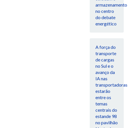
armazenamento
no centro
do debate
energético
A força do
transporte
de cargas
no Sul e o
avanço da
IA nas
transportadoras
estarão
entre os
temas
centrais do
estande 98
no pavilhão