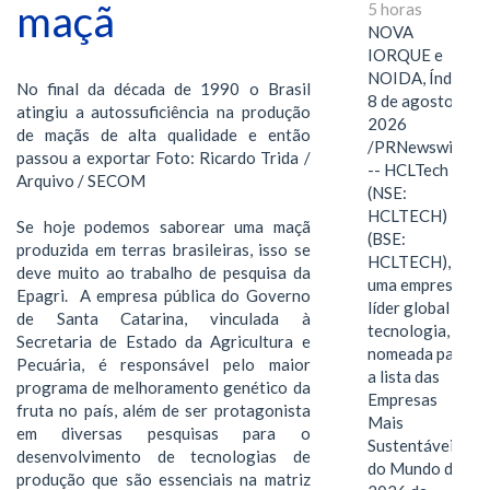
maçã
5 horas
NOVA
IORQUE e
NOIDA, Índia,
No final da década de 1990 o Brasil
8 de agosto de
atingiu a autossuficiência na produção
2026
de maçãs de alta qualidade e então
/PRNewswire/
passou a exportar Foto: Ricardo Trida /
-- HCLTech
Arquivo / SECOM
(NSE:
HCLTECH)
Se hoje podemos saborear uma maçã
(BSE:
produzida em terras brasileiras, isso se
HCLTECH),
deve muito ao trabalho de pesquisa da
uma empresa
Epagri. A empresa pública do Governo
líder global em
de Santa Catarina, vinculada à
tecnologia, foi
Secretaria de Estado da Agricultura e
nomeada para
Pecuária, é responsável pelo maior
a lista das
programa de melhoramento genético da
Empresas
fruta no país, além de ser protagonista
Mais
em diversas pesquisas para o
Sustentáveis
desenvolvimento de tecnologias de
do Mundo de
produção que são essenciais na matriz