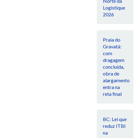
Norte da
Logistique
2026
Praia do
Gravatá:
com
dragagem
concluída,
obra de
alargamento
entra na
reta final
BC: Lei que
reduz ITBI
na