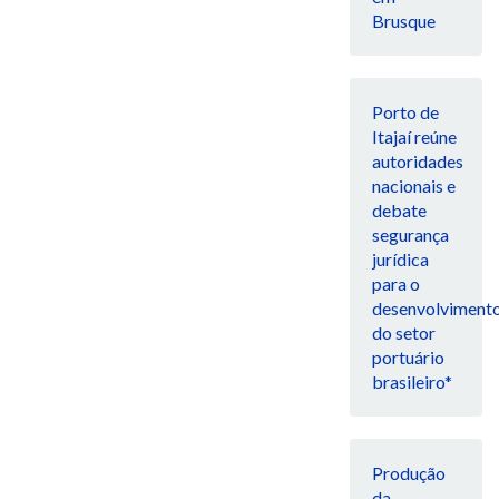
Brusque
Porto de
Itajaí reúne
autoridades
nacionais e
debate
segurança
jurídica
para o
desenvolviment
do setor
portuário
brasileiro*
Produção
da