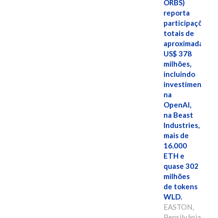
ORBS)
reporta
participações
totais de
aproximadamen
US$ 378
milhões,
incluindo
investimentos
na
OpenAI,
na Beast
Industries,
mais de
16.000
ETH e
quase 302
milhões
de tokens
WLD.
EASTON,
Pensilvânia,