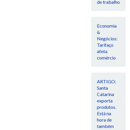
de trabalho
Economia
&
Negócios:
Tarifaço
afeta
comércio
ARTIGO:
Santa
Catarina
exporta
produtos.
Está na
hora de
também