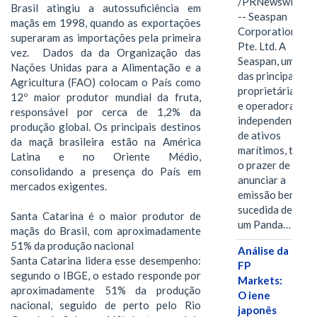
/PRNewswire/
Brasil atingiu a autossuficiência em
-- Seaspan
maçãs em 1998, quando as exportações
Corporation
superaram as importações pela primeira
Pte. Ltd. A
vez. Dados da da Organização das
Seaspan, uma
Nações Unidas para a Alimentação e a
das principais
Agricultura (FAO) colocam o País como
proprietárias
12º maior produtor mundial da fruta,
e operadoras
responsável por cerca de 1,2% da
independentes
produção global. Os principais destinos
de ativos
da maçã brasileira estão na América
marítimos, tem
Latina e no Oriente Médio,
o prazer de
consolidando a presença do País em
anunciar a
mercados exigentes.
emissão bem-
sucedida de
Santa Catarina é o maior produtor de
um Panda…
maçãs do Brasil, com aproximadamente
51% da produção nacional
Análise da
Santa Catarina lidera esse desempenho:
FP
segundo o IBGE, o estado responde por
Markets:
aproximadamente 51% da produção
O iene
nacional, seguido de perto pelo Rio
japonês