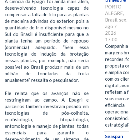
trimestre
A ciência da Epagri foi ainda mais além,
PORTO
desenvolvendo tecnologia capaz de
ALEGRE,
compensar a falta de frio para as plantas
Brasil, sex,
de macieira advindas do exterior, pois a
ago 7
quantidade de frio disponível mesmo no
2026
Sul do Brasil é insuficiente para que a
17:00
planta tenha um período de repouso
Companhia alcan
(dormência) adequado. “Sem essa
margens brutas
tecnologia de indução da brotação
recordes, fortal
nessas plantas, por exemplo, não seria
proposta omnica
possível ao Brasil produzir mais de um
e amplia conexã
milhão de toneladas da fruta
com os clientes 
anualmente”, ressalta o pesquisador.
digital, avanços 
refletem a força 
Ele relata que os avanços não se
suas marcas, a
restringiram ao campo. A Epagri e
eficiência
parceiros também investiram pesado em
operacional e a
tecnologias de pós-colheita,
consistência de 
ecofisiologia, fitopatologia,
estratégiaPOR
entomologia e manejo de plantas, todas
essenciais para garantir o
Seaspan
desenvolvimento de um sistema de