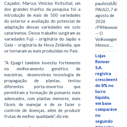
Caçador, Marcus Vinicius Kvitschal, um
paulistaSÃO
dos grandes trunfos da pesquisa foi a
PAULO, 7 de
introdução de mais de 500 variedades
agosto de
do exterior e avaliação do potencial de
2026
adaptação dessas variedades em solo
/PRNewswire/
catarinense. Desse trabalho surgiram as
-- O
variedades Fuji – originária do Japão e
Volkswagen
Gala – originária da Nova Zelândia, que
Meteor…
se tornaram as mais produzidas no País.
Lojas
Renner
“A Epagri também investiu fortemente
S.A.
no melhoramento genético de
registra
macieiras, desenvolveu tecnologia de
crescimento
propagação de plantas, testou
de 8% no
diferentes porta-enxertos que
lucro
permitiram a formação de pomares mais
líquido,
adensados, com plantas menores, mais
em base
fáceis de manejar e de se fazer o
comparável,
controle de doenças, além de produzir
no
frutas de melhor qualidade”, diz ele.
segundo