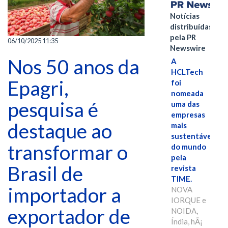
Notícias
distribuídas
pela PR
06/10/2025 11:35
Newswire
Nos 50 anos da
A
HCLTech
Epagri,
foi
nomeada
pesquisa é
uma das
empresas
destaque ao
mais
sustentáveis
transformar o
do mundo
pela
Brasil de
revista
TIME.
importador a
NOVA
IORQUE e
exportador de
NOIDA,
Índia, hÃ¡