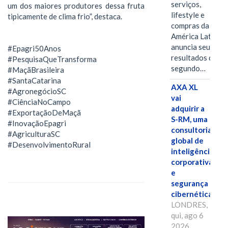
serviços,
um dos maiores produtores dessa fruta
lifestyle e
tipicamente de clima frio”, destaca.
compras da
América Latina
anuncia seus
#Epagri50Anos
resultados do
#PesquisaQueTransforma
segundo…
#MaçãBrasileira
#SantaCatarina
AXA XL
#AgronegócioSC
vai
#CiênciaNoCampo
adquirir a
#ExportaçãoDeMaçã
S-RM, uma
#InovaçãoEpagri
consultoria
#AgriculturaSC
global de
#DesenvolvimentoRural
inteligência
corporativa
e
segurança
cibernética
LONDRES,
qui, ago 6
2026