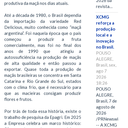
2026 da
produtiva da maçã nos dias atuais.
revista…
Até a década de 1980, o Brasil dependia
XCMG
da importação da variedade Red
reforça a
Delicious, muito conhecida como “maçã
produção
argentina”. Foi naquela época que o país
local e a
começou a produzir a fruta
inovação
comercialmente, mas foi no final dos
no Brasil.
anos de 1990 que atingiu a
POUSO
autossuficiência na produção de maçãs
ALEGRE,
de alta qualidade e então passou a
Brasil, sex,
exportar. Quase toda a produção de
ago 7
maçãs brasileiras se concentra em Santa
2026
Catarina e Rio Grande do Sul, estados
18:26
com o clima frio, que é necessário para
POUSO
que as macieiras consigam produzir
ALEGRE,
flores e frutos.
Brasil, 7 de
agosto de
Por trás de toda essa história, existe o
2026
trabalho de pesquisa da Epagri. Em 2025
/PRNewswire/
a Empresa celebra um marco histórico:
-- A XCMG