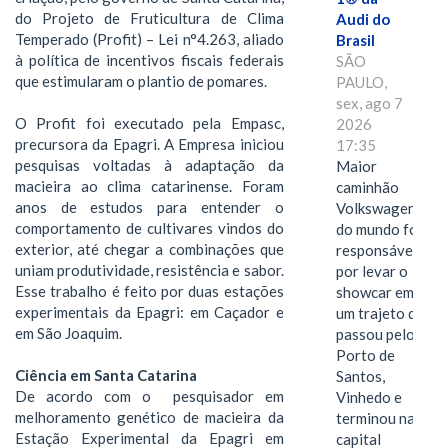
do Projeto de Fruticultura de Clima
Audi do
Temperado (Profit) – Lei n°4.263, aliado
Brasil
à política de incentivos fiscais federais
SÃO
que estimularam o plantio de pomares.
PAULO,
sex, ago 7
O Profit foi executado pela Empasc,
2026
precursora da Epagri. A Empresa iniciou
17:35
pesquisas voltadas à adaptação da
Maior
macieira ao clima catarinense. Foram
caminhão
anos de estudos para entender o
Volkswagen
comportamento de cultivares vindos do
do mundo foi
exterior, até chegar a combinações que
responsável
uniam produtividade, resistência e sabor.
por levar o
Esse trabalho é feito por duas estações
showcar em
experimentais da Epagri: em Caçador e
um trajeto que
em São Joaquim.
passou pelo
Porto de
Ciência em Santa Catarina
Santos,
De acordo com o pesquisador em
Vinhedo e
melhoramento genético de macieira da
terminou na
Estação Experimental da Epagri em
capital