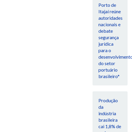
Porto de
Itajaí reúne
autoridades
nacionais e
debate
segurança
jurídica
para o
desenvolviment
do setor
portuário
brasileiro*
Produção
da
indústria
brasileira
cai 1,8% de