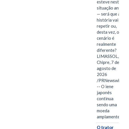
esteve nesta
situação antes
— será que a
história vai se
repetir ou,
desta vez, o
cenário é
realmente
diferente?
LIMASSOL,
Chipre, 7 de
agosto de
2026
/PRNewswire/
-- O iene
japonês
continua
sendo uma
moeda
amplamente…
O trator