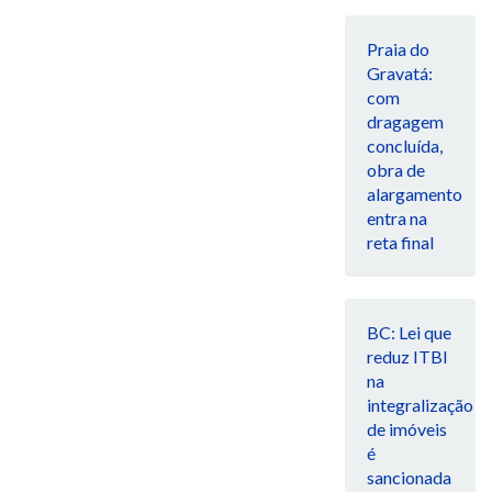
Praia do
Gravatá:
com
dragagem
concluída,
obra de
alargamento
entra na
reta final
BC: Lei que
reduz ITBI
na
integralização
de imóveis
é
sancionada