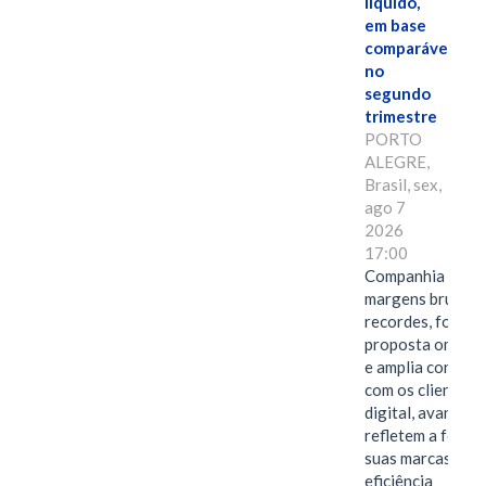
líquido,
em base
comparável,
no
segundo
trimestre
PORTO
ALEGRE,
Brasil, sex,
ago 7
2026
17:00
Companhia alcan
margens brutas
recordes, fortal
proposta omnica
e amplia conexã
com os clientes 
digital, avanços 
refletem a força 
suas marcas, a
eficiência