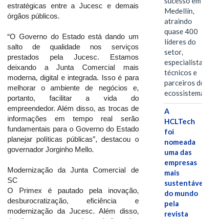
sucesso em
estratégicas entre a Jucesc e demais
Medellín,
órgãos públicos.
atraindo
quase 400
“O Governo do Estado está dando um
líderes do
salto de qualidade nos serviços
setor,
prestados pela Jucesc. Estamos
especialistas
deixando a Junta Comercial mais
técnicos e
moderna, digital e integrada. Isso é para
parceiros do
melhorar o ambiente de negócios e,
ecossistema.…
portanto, facilitar a vida do
empreendedor. Além disso, as trocas de
A
informações em tempo real serão
HCLTech
fundamentais para o Governo do Estado
foi
planejar políticas públicas”, destacou o
nomeada
governador Jorginho Mello.
uma das
empresas
Modernização da Junta Comercial de
mais
SC
sustentáveis
O Primex é pautado pela inovação,
do mundo
desburocratização, eficiência e
pela
modernização da Jucesc. Além disso,
revista