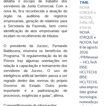
detalha o escopo de trabalho dos
TIME.
servidores da Junta Comercial. Com a
NOVA
nova lei, fica reconhecida a atuação do
IORQUE e
órgão na auditoria de registros
NOIDA,
empresariais, geração de relatórios para
Índia, hÃ¡
a Secretaria da Fazenda, bem como
6 horas
identificação de atos empresariais que
NOVA
incidam no recolhimento de tributos.
IORQUE e
NOIDA, Índia,
O presidente da Jucesc, Fernando
8 de agosto de
Baldissera, enumera os benefícios do
2026
Programa. “A regulamentação da lei da
/PRNewswire/
Primex traz algumas orientações em
-- HCLTech
relação à capacitação e treinamento dos
(NSE:
servidores da Jucesc. O uso de
HCLTECH)
inteligência artificial também passa a ser
(BSE:
regrado dentro das normas do próprio
HCLTECH),
Governo do Estado. Outro ponto
uma empresa
importante é a padronização de
líder global em
processos, exigências e guias”, afirma.
tecnologia, foi
nomeada para
Compartilhamento de informações