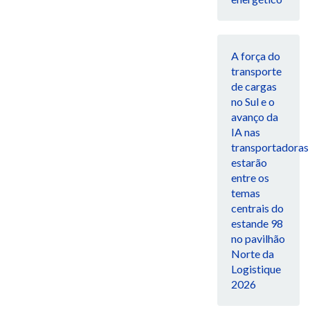
A força do
transporte
de cargas
no Sul e o
avanço da
IA nas
transportadoras
estarão
entre os
temas
centrais do
estande 98
no pavilhão
Norte da
Logistique
2026