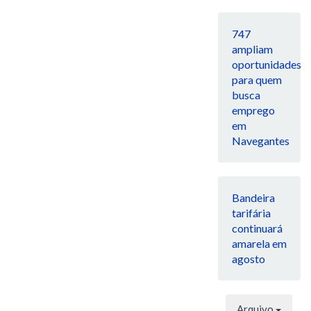
747
ampliam
oportunidades
para quem
busca
emprego
em
Navegantes
Bandeira
tarifária
continuará
amarela em
agosto
Arquivo