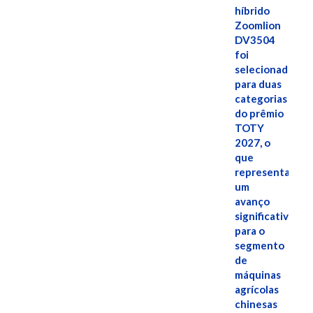
híbrido
Zoomlion
DV3504
foi
selecionado
para duas
categorias
do prêmio
TOTY
2027, o
que
representa
um
avanço
significativo
para o
segmento
de
máquinas
agrícolas
chinesas