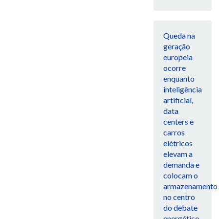
Queda na
geração
europeia
ocorre
enquanto
inteligência
artificial,
data
centers e
carros
elétricos
elevam a
demanda e
colocam o
armazenamento
no centro
do debate
energético