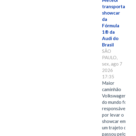
Meteor
transporta
showcar
da
Fórmula
1® da
Audi do
Brasil
SÃO
PAULO,
sex, ago 7
2026
17:35
Maior
caminhão
Volkswagen
do mundo foi
responsável
por levar o
showcar em
um trajeto que
passou pelo