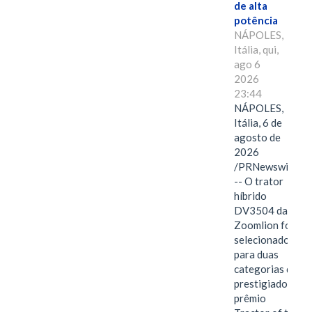
de alta
potência
NÁPOLES,
Itália, qui,
ago 6
2026
23:44
NÁPOLES,
Itália, 6 de
agosto de
2026
/PRNewswire/
-- O trator
híbrido
DV3504 da
Zoomlion foi
selecionado
para duas
categorias do
prestigiado
prêmio