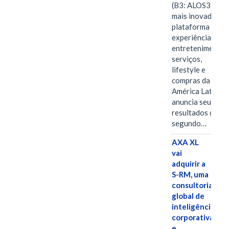
(B3: ALOS3), a
mais inovadora
plataforma de
experiências,
entretenimento,
serviços,
lifestyle e
compras da
América Latina
anuncia seus
resultados do
segundo…
AXA XL
vai
adquirir a
S-RM, uma
consultoria
global de
inteligência
corporativa
e