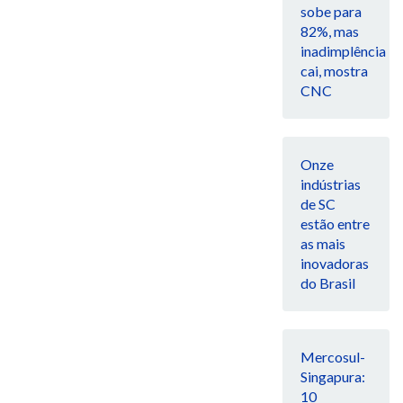
sobe para
82%, mas
inadimplência
cai, mostra
CNC
Onze
indústrias
de SC
estão entre
as mais
inovadoras
do Brasil
Mercosul-
Singapura:
10