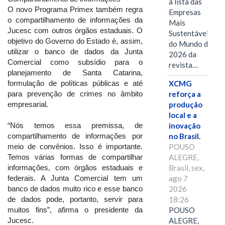
a lista das
O novo Programa Primex também regra
Empresas
o compartilhamento de informações da
Mais
Jucesc com outros órgãos estaduais. O
Sustentáveis
objetivo do Governo do Estado é, assim,
do Mundo de
utilizar o banco de dados da Junta
2026 da
Comercial como subsídio para o
revista…
planejamento de Santa Catarina,
XCMG
formulação de políticas públicas e até
reforça a
para prevenção de crimes no âmbito
produção
empresarial.
local e a
inovação
“Nós temos essa premissa, de
no Brasil.
compartilhamento de informações por
POUSO
meio de convênios. Isso é importante.
ALEGRE,
Temos várias formas de compartilhar
Brasil, sex,
informações, com órgãos estaduais e
ago 7
federais. A Junta Comercial tem um
2026
banco de dados muito rico e esse banco
18:26
de dados pode, portanto, servir para
POUSO
muitos fins”, afirma o presidente da
ALEGRE,
Jucesc.