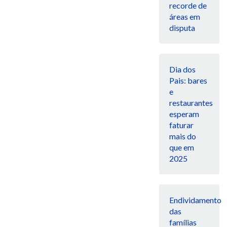
recorde de
áreas em
disputa
Dia dos
Pais: bares
e
restaurantes
esperam
faturar
mais do
que em
2025
Endividamento
das
famílias