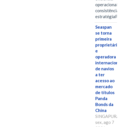
operacional e a
consistência de 
estratégiaPOR
Seaspan
se torna
primeira
proprietária
e
operadora
internacional
de navios
a ter
acesso ao
mercado
de títulos
Panda
Bonds da
China
SINGAPURA,
sex, ago 7