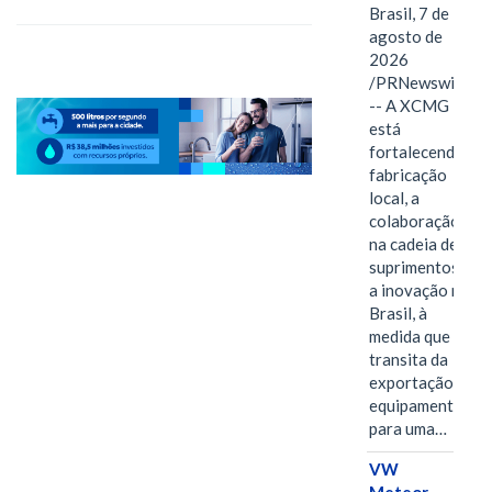
Brasil, 7 de
agosto de
2026
/PRNewswire/
-- A XCMG
está
fortalecendo a
fabricação
local, a
colaboração
na cadeia de
suprimentos e
a inovação no
Brasil, à
medida que
transita da
exportação de
equipamentos
para uma…
VW