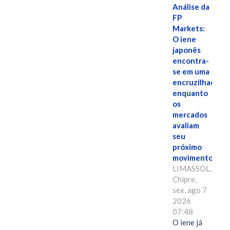
Análise da
FP
Markets:
O iene
japonês
encontra-
se em uma
encruzilhada
enquanto
os
mercados
avaliam
seu
próximo
movimento.
LIMASSOL,
Chipre,
sex, ago 7
2026
07:48
O iene já