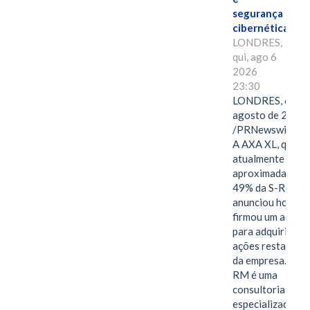
segurança
cibernética
LONDRES,
qui, ago 6
2026
23:30
LONDRES, 6 de
agosto de 2026
/PRNewswire/ -
A AXA XL, que
atualmente deté
aproximadament
49% da S-RM,
anunciou hoje qu
firmou um acord
para adquirir as
ações restantes
da empresa. A S-
RM é uma
consultoria
especializada