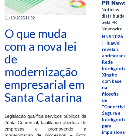
Notícias
distribuídas
11/10/2025 11:02
pela PR
Newswire
O que muda
HNS 2026
com a nova lei
| Huawei
revela a
de
aprimorada
Rede
modernização
Inteligente
Xinghe
empresarial em
com base
na
Santa Catarina
filosofia
de
"Conectividade
Segura e
Legislação qualifica serviços públicos da
Inteligente"
Junta Comercial, facilitando abertura de
para
empresas e promovendo a
impulsionar
modernização de processos – Foto: