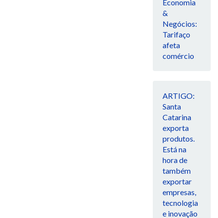
Economia
&
Negócios:
Tarifaço
afeta
comércio
ARTIGO:
Santa
Catarina
exporta
produtos.
Está na
hora de
também
exportar
empresas,
tecnologia
e inovação