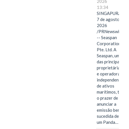
2026
13:34
SINGAPURA,
7 de agosto de
2026
/PRNewswire/
-- Seaspan
Corporation
Pte. Ltd. A
Seaspan, uma
das principais
proprietárias
e operadoras
independentes
de ativos
marítimos, tem
o prazer de
anunciar a
emissão bem-
sucedida de
um Panda…