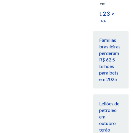
em…
2
3
>
1
>>
Famílias
brasileiras
perderam
R$ 62,5
bilhões
para bets
em 2025
Leilões de
petróleo
em
outubro
terão