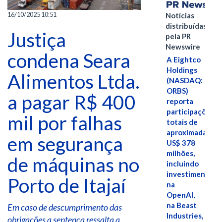
16/10/2025 10:51
Notícias
distribuídas
Justiça
pela PR
Newswire
condena Seara
A Eightco
Holdings
Alimentos Ltda.
(NASDAQ:
ORBS)
a pagar R$ 400
reporta
participações
mil por falhas
totais de
aproximadamen
em segurança
US$ 378
milhões,
de máquinas no
incluindo
investimentos
Porto de Itajaí
na
OpenAI,
na Beast
Em caso de descumprimento das
Industries,
obrigações a sentença ressalta a