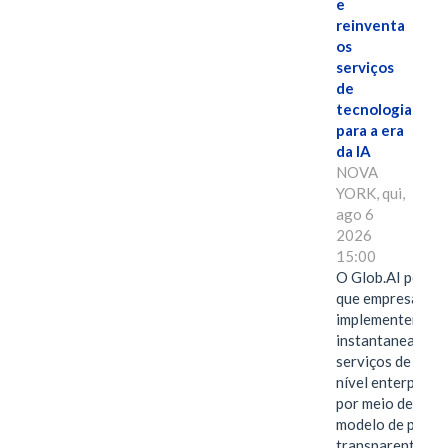
e
reinventa
os
serviços
de
tecnologia
para a era
da IA
NOVA
YORK, qui,
ago 6
2026
15:00
O Glob.AI permit
que empresas
implementem
instantaneamen
serviços de IA de
nível enterprise
por meio de um
modelo de preço
transparente,