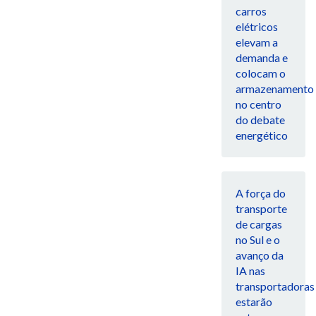
carros
elétricos
elevam a
demanda e
colocam o
armazenamento
no centro
do debate
energético
A força do
transporte
de cargas
no Sul e o
avanço da
IA nas
transportadoras
estarão