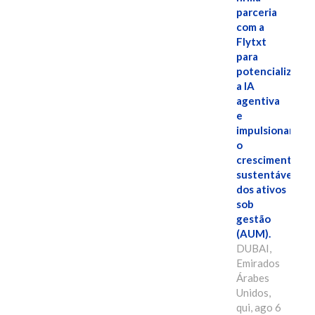
parceria
com a
Flytxt
para
potencializar
a IA
agentiva
e
impulsionar
o
crescimento
sustentável
dos ativos
sob
gestão
(AUM).
DUBAI,
Emirados
Árabes
Unidos,
qui, ago 6