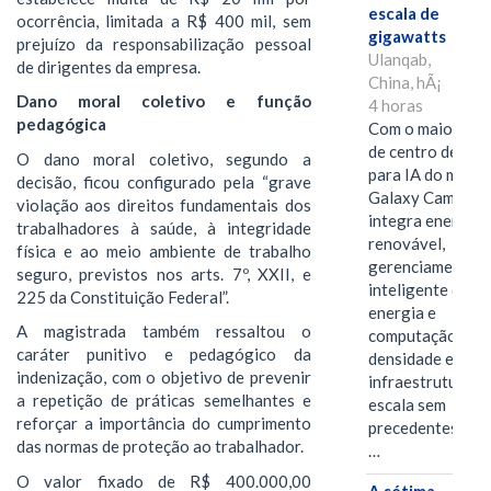
escala de
ocorrência, limitada a R$ 400 mil, sem
gigawatts
prejuízo da responsabilização pessoal
Ulanqab,
de dirigentes da empresa.
China, hÃ¡
Dano moral coletivo e função
4 horas
pedagógica
Com o maior edif
de centro de dad
O dano moral coletivo, segundo a
para IA do mundo
decisão, ficou configurado pela “grave
Galaxy Campus
violação aos direitos fundamentais dos
integra energia
trabalhadores à saúde, à integridade
renovável,
física e ao meio ambiente de trabalho
gerenciamento
seguro, previstos nos arts. 7º, XXII, e
inteligente de
225 da Constituição Federal”.
energia e
A magistrada também ressaltou o
computação de a
caráter punitivo e pedagógico da
densidade em um
indenização, com o objetivo de prevenir
infraestrutura d
a repetição de práticas semelhantes e
escala sem
reforçar a importância do cumprimento
precedentes.Ula
das normas de proteção ao trabalhador.
…
O valor fixado de R$ 400.000,00