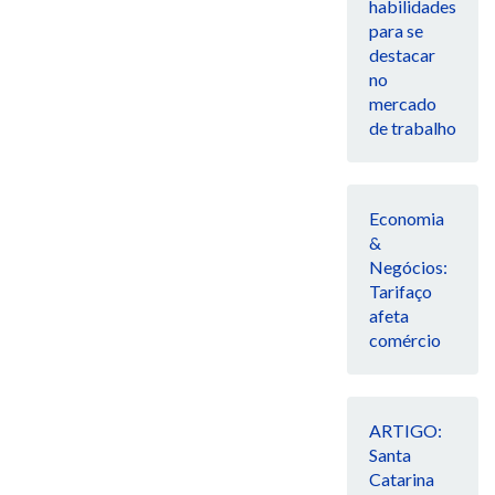
habilidades
para se
destacar
no
mercado
de trabalho
Economia
&
Negócios:
Tarifaço
afeta
comércio
ARTIGO:
Santa
Catarina