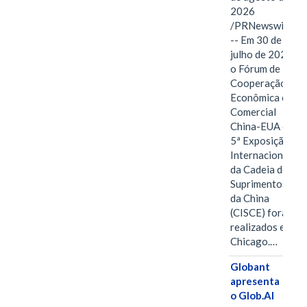
2026
/PRNewswire/
-- Em 30 de
julho de 2026,
o Fórum de
Cooperação
Econômica e
Comercial
China-EUA e a
5ª Exposição
Internacional
da Cadeia de
Suprimentos
da China
(CISCE) foram
realizados em
Chicago.…
Globant
apresenta
o Glob.AI