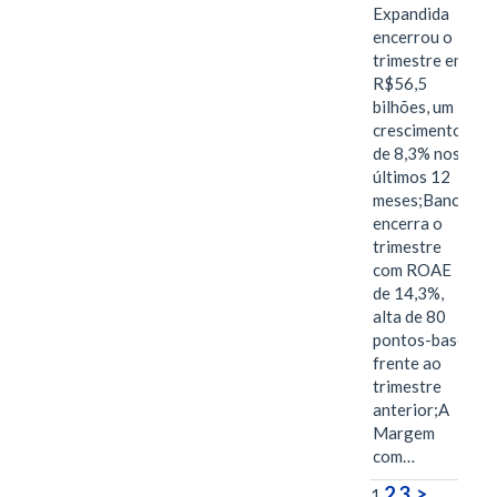
Expandida
encerrou o
trimestre em
R$56,5
bilhões, um
crescimento
de 8,3% nos
últimos 12
meses;Banco
encerra o
trimestre
com ROAE
de 14,3%,
alta de 80
pontos-base
frente ao
trimestre
anterior;A
Margem
com…
2
3
>
1