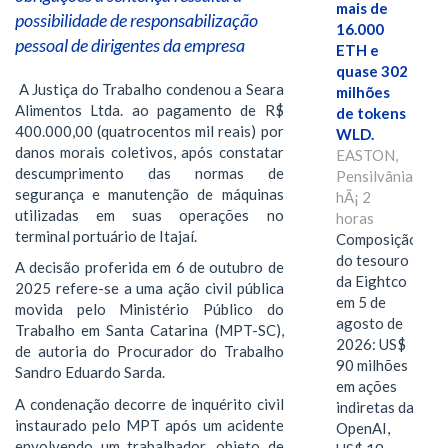
mais de
possibilidade de responsabilização
16.000
pessoal de dirigentes da empresa
ETH e
quase 302
A Justiça do Trabalho condenou a Seara
milhões
Alimentos Ltda. ao pagamento de R$
de tokens
400.000,00 (quatrocentos mil reais) por
WLD.
danos morais coletivos, após constatar
EASTON,
descumprimento das normas de
Pensilvânia,
segurança e manutenção de máquinas
hÃ¡ 2
utilizadas em suas operações no
horas
terminal portuário de Itajaí.
Composição
do tesouro
A decisão proferida em 6 de outubro de
da Eightco
2025 refere-se a uma ação civil pública
em 5 de
movida pelo Ministério Público do
agosto de
Trabalho em Santa Catarina (MPT-SC),
2026: US$
de autoria do Procurador do Trabalho
90 milhões
Sandro Eduardo Sarda.
em ações
A condenação decorre de inquérito civil
indiretas da
instaurado pelo MPT após um acidente
OpenAI,
envolvendo um trabalhador, objeto de