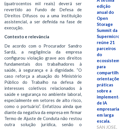
A sétima
(quatrocentos mil reais) deverá ser
edição
revertido ao Fundo de Defesa de
anual do
Direitos Difusos ou a uma instituição
Open
assistencial, a ser definida na fase de
Storage
execução.
Summit da
Supermicro
Contexto e relevância
reúne 21
De acordo com o Procurador Sandro
parceiros
Sardá, a negligência da empresa
do
configurou violação grave aos direitos
ecossistema
fundamentais dos trabalhadores à
para
saúde, à segurança e à dignidade. “O
compartilhar
caso reforça a atuação do Ministério
orientações
Público do Trabalho na defesa de
práticas
interesses coletivos relacionados à
sobre a
saúde e segurança no ambiente laboral,
implementação
especialmente em setores de alto risco,
de IA
como o portuário”. Enfatizou ainda que
empresarial
diante da negativa da empresa em firmar
em larga
Termo de Ajuste de Conduta não restou
escala.
outra solução jurídica, senão o
SAN JOSE,