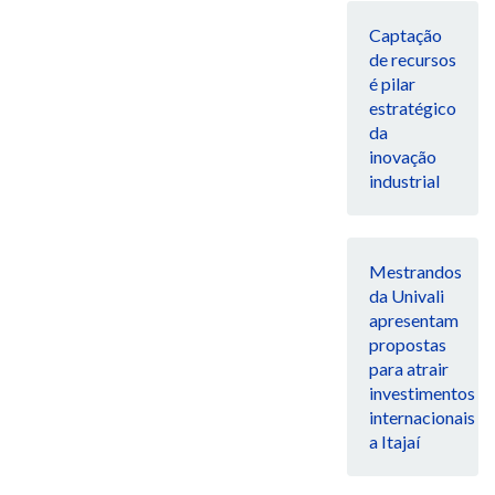
Captação
de recursos
é pilar
estratégico
da
inovação
industrial
Mestrandos
da Univali
apresentam
propostas
para atrair
investimentos
internacionais
a Itajaí