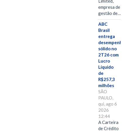
Limited,
empresa de
gestão de…
ABC
Brasil
entrega
desempenho
sólido no
2T26 com
Lucro
Líquido
de
R$257,3
milhões
SÃO
PAULO,
qui, ago 6
2026
12:44
A Carteira
de Crédito