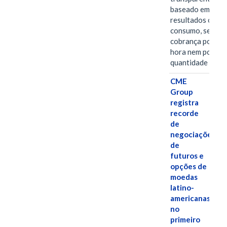
baseado em
resultados ou
consumo, sem
cobrança por
hora nem por
quantidade de…
CME
Group
registra
recorde
de
negociações
de
futuros e
opções de
moedas
latino-
americanas
no
primeiro