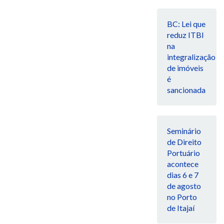
BC: Lei que
reduz ITBI
na
integralização
de imóveis
é
sancionada
Seminário
de Direito
Portuário
acontece
dias 6 e 7
de agosto
no Porto
de Itajaí