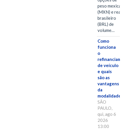
peso mexicano
(MXN) e real
brasileiro
(BRL) de
volume…
Como
funciona
o
refinanciament
de veículo
e quais
são as
vantagens
da
modalidade?
SÃO
PAULO,
qui, ago 6
2026
13:00