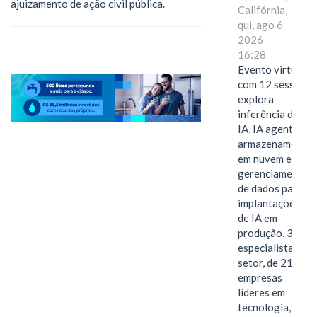
ajuizamento de ação civil pública.
Califórnia,
qui, ago 6
2026
16:28
Evento virtual
com 12 sessões
explora
inferência de
IA, IA agentiva,
armazenamento
em nuvem e
gerenciamento
de dados para
implantações
de IA em
produção. 38
especialistas do
setor, de 21
empresas
líderes em
tecnologia,