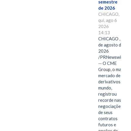
semestre
de 2026
CHICAGO,
qui, ago 6
2026
14:13
CHICAGO , 6
de agosto de
2026
/PRNewswire/
-- O CME
Group, o maior
mercado de
derivativos do
mundo,
registrou
recorde nas
negociações
de seus
contratos
futuros e
opções de