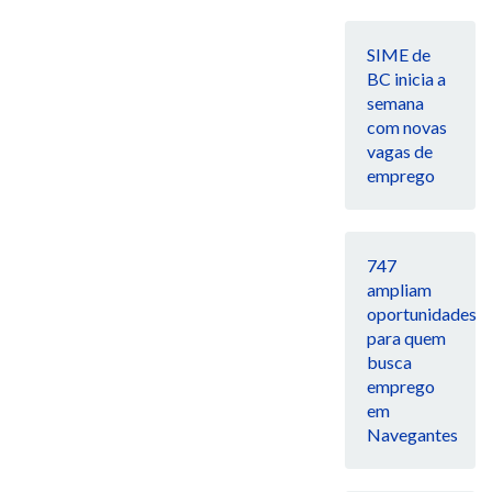
SIME de
BC inicia a
semana
com novas
vagas de
emprego
747
ampliam
oportunidades
para quem
busca
emprego
em
Navegantes