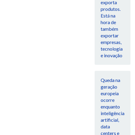
exporta
produtos.
Está na
hora de
também
exportar
empresas,
tecnologia
e inovação
Queda na
geração
europeia
ocorre
enquanto
inteligência
artificial,
data
centers e