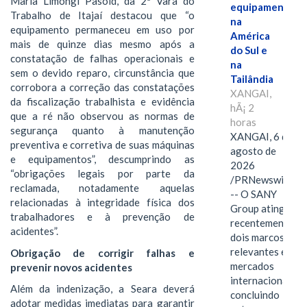
Maria Limongi Pasold, da 2ª Vara do
equipamentos
Trabalho de Itajaí destacou que “o
na
equipamento permaneceu em uso por
América
mais de quinze dias mesmo após a
do Sul e
constatação de falhas operacionais e
na
sem o devido reparo, circunstância que
Tailândia
corrobora a correção das constatações
XANGAI,
da fiscalização trabalhista e evidência
hÃ¡ 2
que a ré não observou as normas de
horas
segurança quanto à manutenção
XANGAI, 6 de
preventiva e corretiva de suas máquinas
agosto de
e equipamentos”, descumprindo as
2026
“obrigações legais por parte da
/PRNewswire/
reclamada, notadamente aquelas
-- O SANY
relacionadas à integridade física dos
Group atingiu
trabalhadores e à prevenção de
recentemente
acidentes”.
dois marcos
relevantes em
Obrigação de corrigir falhas e
mercados
prevenir novos acidentes
internacionais,
Além da indenização, a Seara deverá
concluindo
adotar medidas imediatas para garantir