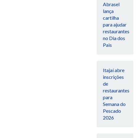
Abrasel
lança
cartilha
para ajudar
restaurantes
no Dia dos
Pais
Itajaí abre
inscrições
de
restaurantes
para
Semana do
Pescado
2026