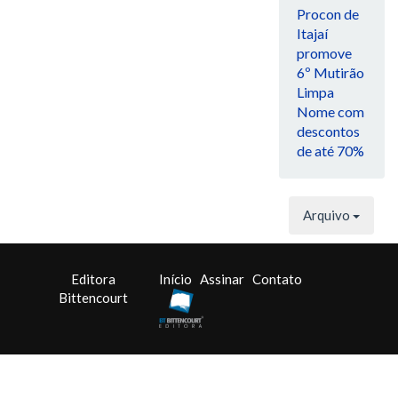
Procon de
Itajaí
promove
6º Mutirão
Limpa
Nome com
descontos
de até 70%
Arquivo
Editora
Início
Assinar
Contato
Bittencourt