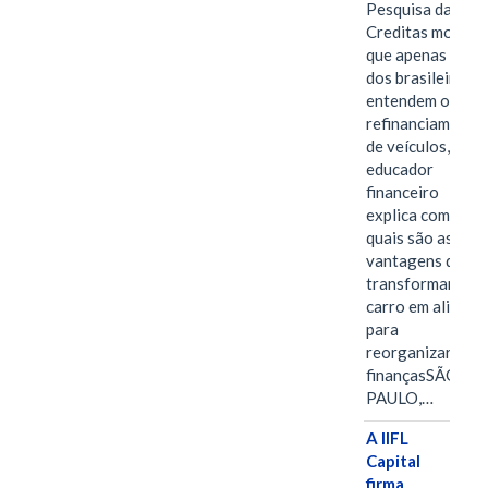
Pesquisa da
Creditas mostra
que apenas 28%
dos brasileiros
entendem o
refinanciamento
de veículos,
educador
financeiro
explica como e
quais são as
vantagens de
transformar o
carro em aliado
para
reorganizar as
finançasSÃO
PAULO,…
A IIFL
Capital
firma