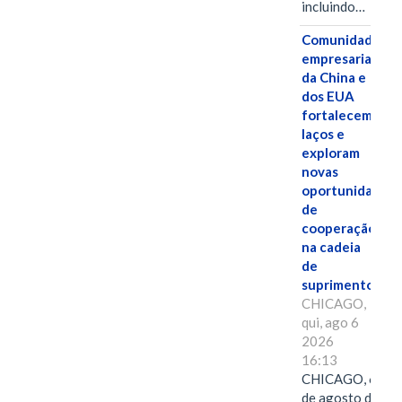
incluindo…
Comunidades
empresariais
da China e
dos EUA
fortalecem
laços e
exploram
novas
oportunidades
de
cooperação
na cadeia
de
suprimentos.
CHICAGO,
qui, ago 6
2026
16:13
CHICAGO, 6
de agosto de