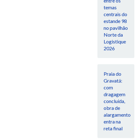
entre os
temas
centrais do
estande 98
no pavilhão
Norte da
Logistique
2026
Praia do
Gravatá:
com
dragagem
concluída,
obra de
alargamento
entra na
reta final