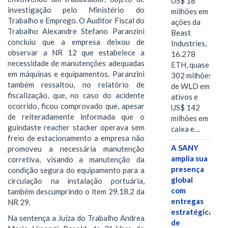
US$ 18
investigação pelo Ministério do
milhões em
Trabalho e Emprego. O Auditor Fiscal do
ações da
Trabalho Alexandre Stefano Paranzini
Beast
concluiu que a empresa deixou de
Industries,
observar a NR 12 que estabelece a
16.278
necessidade de manutenções adequadas
ETH, quase
em máquinas e equipamentos. Paranzini
302 milhões
também ressaltou, no relatório de
de WLD em
fiscalização, que, no caso do acidente
ativos e
ocorrido, ficou comprovado que, apesar
US$ 142
de reiteradamente informada que o
milhões em
guindaste reacher stacker operava sem
caixa e…
freio de estacionamento a empresa não
A SANY
promoveu a necessária manutenção
amplia sua
corretiva, visando a manutenção da
presença
condição segura do equipamento para a
global
circulação na instalação portuária,
com
também descumprindo o item 29.18.2 da
entregas
NR 29.
estratégicas
Na sentença a Juíza do Trabalho Andrea
de