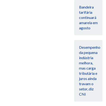
Bandeira
tarifária
continuará
amarela em
agosto
Desempenho
da pequena
indústria
melhora,
mas carga
tributária e
juros ainda
travam o
setor, diz
CNI