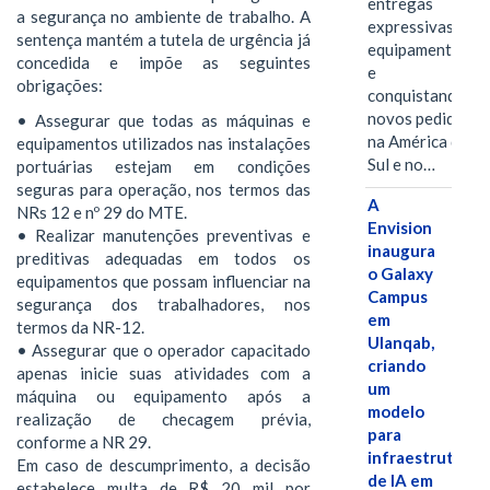
entregas
a segurança no ambiente de trabalho. A
expressivas de
sentença mantém a tutela de urgência já
equipamentos
concedida e impõe as seguintes
e
obrigações:
conquistando
novos pedidos
• Assegurar que todas as máquinas e
na América do
equipamentos utilizados nas instalações
Sul e no…
portuárias estejam em condições
seguras para operação, nos termos das
A
NRs 12 e nº 29 do MTE.
Envision
• Realizar manutenções preventivas e
inaugura
preditivas adequadas em todos os
o Galaxy
equipamentos que possam influenciar na
Campus
segurança dos trabalhadores, nos
em
termos da NR-12.
Ulanqab,
• Assegurar que o operador capacitado
criando
apenas inicie suas atividades com a
um
máquina ou equipamento após a
modelo
realização de checagem prévia,
para
conforme a NR 29.
infraestrutura
Em caso de descumprimento, a decisão
de IA em
estabelece multa de R$ 20 mil por