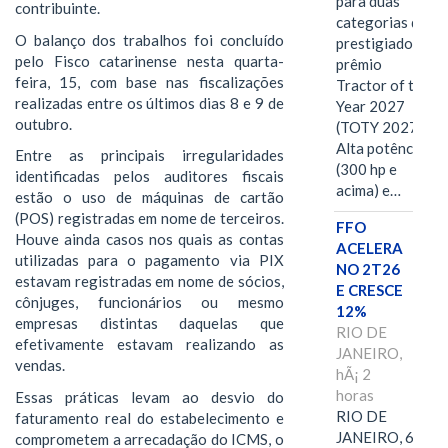
para duas
contribuinte.
categorias do
O balanço dos trabalhos foi concluído
prestigiado
pelo Fisco catarinense nesta quarta-
prêmio
feira, 15, com base nas fiscalizações
Tractor of the
realizadas entre os últimos dias 8 e 9 de
Year 2027
outubro.
(TOTY 2027:
Alta potência
Entre as principais irregularidades
(300 hp e
identificadas pelos auditores fiscais
acima) e…
estão o uso de máquinas de cartão
(POS) registradas em nome de terceiros.
FFO
Houve ainda casos nos quais as contas
ACELERA
utilizadas para o pagamento via PIX
NO 2T26
estavam registradas em nome de sócios,
E CRESCE
cônjuges, funcionários ou mesmo
12%
empresas distintas daquelas que
RIO DE
efetivamente estavam realizando as
JANEIRO,
vendas.
hÃ¡ 2
horas
Essas práticas levam ao desvio do
RIO DE
faturamento real do estabelecimento e
JANEIRO, 6 de
comprometem a arrecadação do ICMS, o