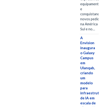
equipamentos
e
conquistando
novos pedidos
na América do
Sul e no…
A
Envision
inaugura
o Galaxy
Campus
em
Ulanqab,
criando
um
modelo
para
infraestrutura
de IA em
escala de