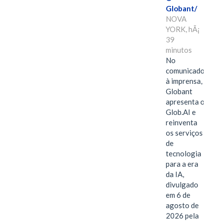
Globant/
NOVA
YORK, hÃ¡
39
minutos
No
comunicado
à imprensa,
Globant
apresenta o
Glob.AI e
reinventa
os serviços
de
tecnologia
para a era
da IA,
divulgado
em 6 de
agosto de
2026 pela