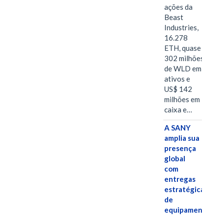
ações da
Beast
Industries,
16.278
ETH, quase
302 milhões
de WLD em
ativos e
US$ 142
milhões em
caixa e…
A SANY
amplia sua
presença
global
com
entregas
estratégicas
de
equipamentos