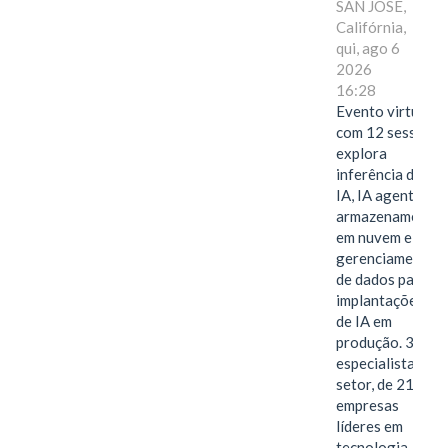
SAN JOSE,
Califórnia,
qui, ago 6
2026
16:28
Evento virtual
com 12 sessões
explora
inferência de
IA, IA agentiva,
armazenamento
em nuvem e
gerenciamento
de dados para
implantações
de IA em
produção. 38
especialistas do
setor, de 21
empresas
líderes em
tecnologia,