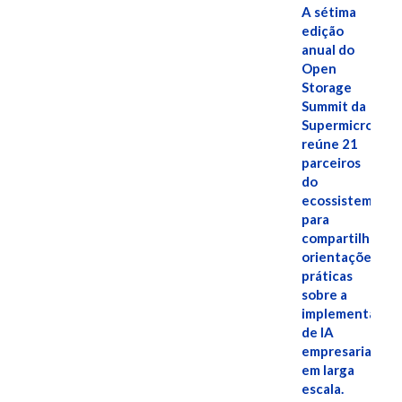
A sétima
edição
anual do
Open
Storage
Summit da
Supermicro
reúne 21
parceiros
do
ecossistema
para
compartilhar
orientações
práticas
sobre a
implementação
de IA
empresarial
em larga
escala.