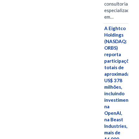
consultoria
especializada
em…
A Eightco
Holdings
(NASDAQ:
ORBS)
reporta
participações
totais de
aproximadamen
US$ 378
milhões,
incluindo
investimentos
na
OpenAI,
na Beast
Industries,
mais de