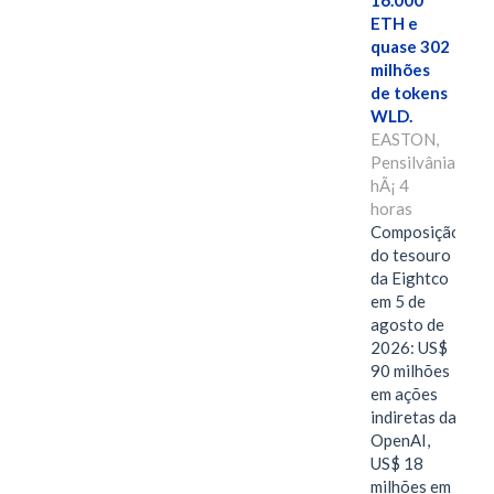
16.000
ETH e
quase 302
milhões
de tokens
WLD.
EASTON,
Pensilvânia,
hÃ¡ 4
horas
Composição
do tesouro
da Eightco
em 5 de
agosto de
2026: US$
90 milhões
em ações
indiretas da
OpenAI,
US$ 18
milhões em