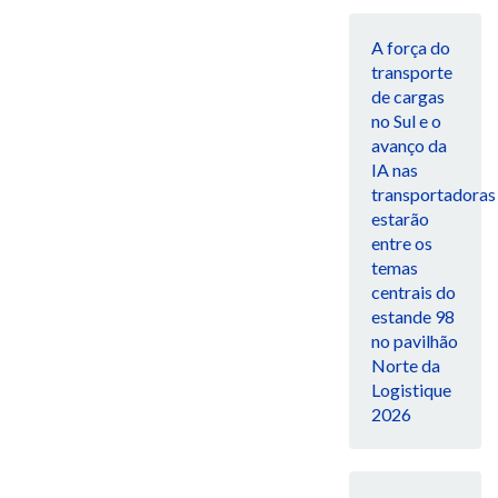
A força do
transporte
de cargas
no Sul e o
avanço da
IA nas
transportadoras
estarão
entre os
temas
centrais do
estande 98
no pavilhão
Norte da
Logistique
2026