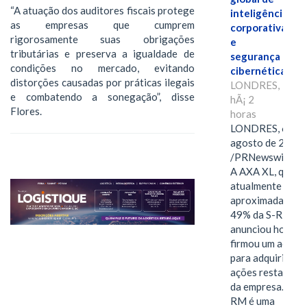
“A atuação dos auditores fiscais protege
inteligência
as empresas que cumprem
corporativa
rigorosamente suas obrigações
e
tributárias e preserva a igualdade de
segurança
condições no mercado, evitando
cibernética
distorções causadas por práticas ilegais
LONDRES,
e combatendo a sonegação”, disse
hÃ¡ 2
Flores.
horas
LONDRES, 6 de
agosto de 2026
/PRNewswire/ -
A AXA XL, que
atualmente deté
aproximadament
49% da S-RM,
anunciou hoje qu
firmou um acord
para adquirir as
ações restantes
da empresa. A S-
RM é uma