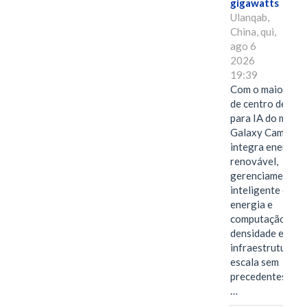
gigawatts
Ulanqab,
China, qui,
ago 6
2026
19:39
Com o maior edif
de centro de dad
para IA do mundo
Galaxy Campus
integra energia
renovável,
gerenciamento
inteligente de
energia e
computação de a
densidade em um
infraestrutura d
escala sem
precedentes.Ula
…