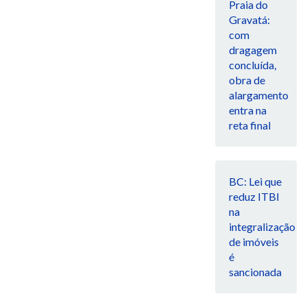
Praia do
Gravatá:
com
dragagem
concluída,
obra de
alargamento
entra na
reta final
BC: Lei que
reduz ITBI
na
integralização
de imóveis
é
sancionada