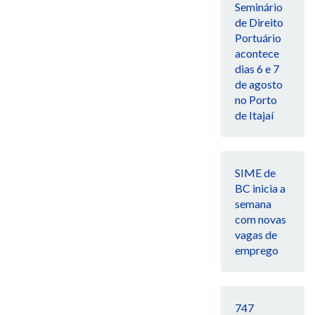
Seminário
de Direito
Portuário
acontece
dias 6 e 7
de agosto
no Porto
de Itajaí
SIME de
BC inicia a
semana
com novas
vagas de
emprego
747