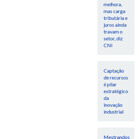
melhora,
mas carga
tributária e
juros ainda
travam o
setor, diz
CNI
Captação
de recursos
é pilar
estratégico
da
inovação
industrial
Mestrandos