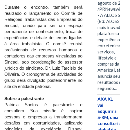
agosto de 2026
Durante o encontro, também será
/PRNewswire/ -
realizado o lançamento do Comitê de
- A ALLOS S.A.
Relações Trabalhistas das Empresas do
(B3: ALOS3), a
Sincadi, criado para ser um espaço
mais inovadora
permanente de conhecimento, troca de
plataforma de
experiências e debate de temas ligados
experiências,
à área trabalhista. O comitê reunirá
entretenimento,
profissionais de recursos humanos e
serviços,
contadores das empresas vinculadas ao
lifestyle e
Sincadi, sob coordenação do assessor
compras da
jurídico do sindicato, Dr. Luiz Tarcisio de
América Latina
Oliveira. O cronograma de atividades do
anuncia seus
grupo será divulgado posteriormente no
resultados do
site da entidade patronal.
segundo…
Sobre a palestrante
AXA XL
Patricia Santos é palestrante e
vai
consultora. Sua missão é inspirar
adquirir a
pessoas e empresas a transformarem
S-RM, uma
desafios em oportunidades, aplicando
consultoria
princípios da excelência Disney,
global de