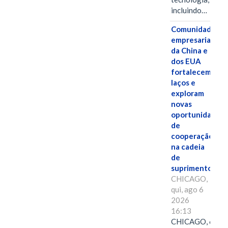
incluindo…
Comunidades
empresariais
da China e
dos EUA
fortalecem
laços e
exploram
novas
oportunidades
de
cooperação
na cadeia
de
suprimentos.
CHICAGO,
qui, ago 6
2026
16:13
CHICAGO, 6