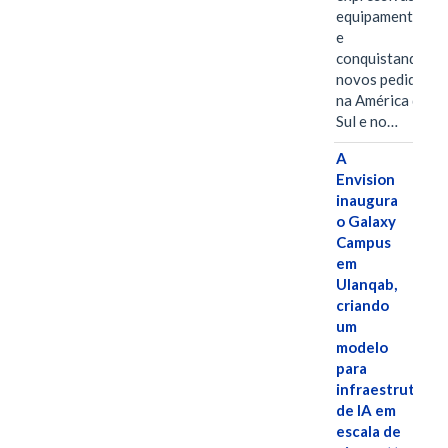
equipamentos
e
conquistando
novos pedidos
na América do
Sul e no…
A
Envision
inaugura
o Galaxy
Campus
em
Ulanqab,
criando
um
modelo
para
infraestrutura
de IA em
escala de