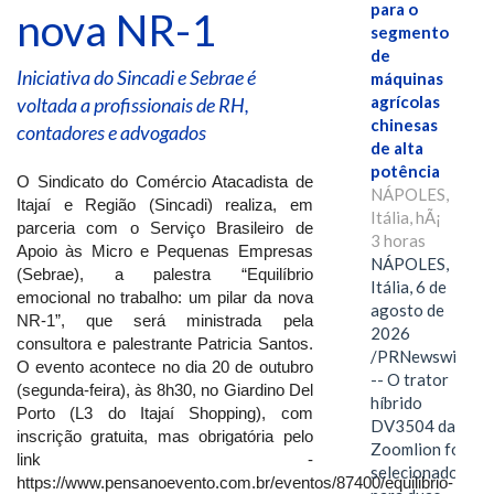
para o
nova NR-1
segmento
de
Iniciativa do Sincadi e Sebrae é
máquinas
agrícolas
voltada a profissionais de RH,
chinesas
contadores e advogados
de alta
potência
O Sindicato do Comércio Atacadista de
NÁPOLES,
Itajaí e Região (Sincadi) realiza, em
Itália, hÃ¡
parceria com o Serviço Brasileiro de
3 horas
Apoio às Micro e Pequenas Empresas
NÁPOLES,
(Sebrae), a palestra “Equilíbrio
Itália, 6 de
emocional no trabalho: um pilar da nova
agosto de
NR-1”, que será ministrada pela
2026
consultora e palestrante Patricia Santos.
/PRNewswire/
O evento acontece no dia 20 de outubro
-- O trator
(segunda-feira), às 8h30, no Giardino Del
híbrido
Porto (L3 do Itajaí Shopping), com
DV3504 da
inscrição gratuita, mas obrigatória pelo
Zoomlion foi
link -
selecionado
https://www.pensanoevento.com.br/eventos/87400/equilibrio-