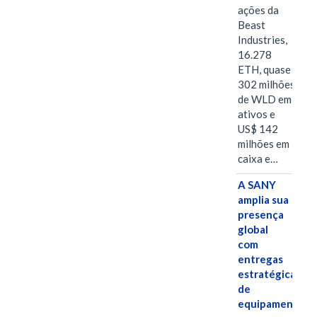
ações da
Beast
Industries,
16.278
ETH, quase
302 milhões
de WLD em
ativos e
US$ 142
milhões em
caixa e…
A SANY
amplia sua
presença
global
com
entregas
estratégicas
de
equipamentos