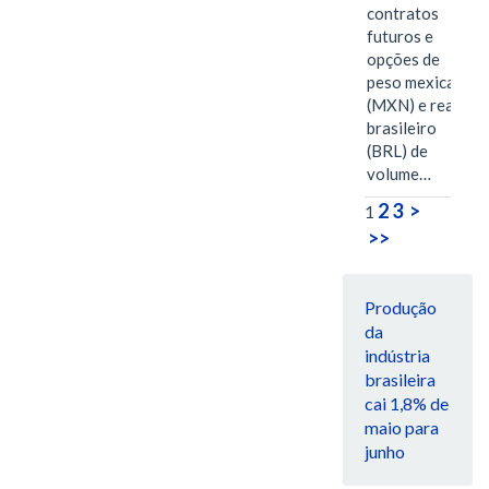
contratos
futuros e
opções de
peso mexicano
(MXN) e real
brasileiro
(BRL) de
volume…
2
3
>
1
>>
Produção
da
indústria
brasileira
cai 1,8% de
maio para
junho