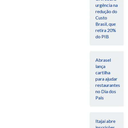
urgência na
redução do
Custo
Brasil, que
retira 20%
do PIB
Abrasel
lança
cartilha
para ajudar
restaurantes
no Dia dos
Pais
Itajaí abre
inscrições