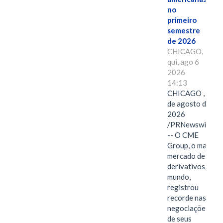
no
primeiro
semestre
de 2026
CHICAGO,
qui, ago 6
2026
14:13
CHICAGO , 6
de agosto de
2026
/PRNewswire/
-- O CME
Group, o maior
mercado de
derivativos do
mundo,
registrou
recorde nas
negociações
de seus