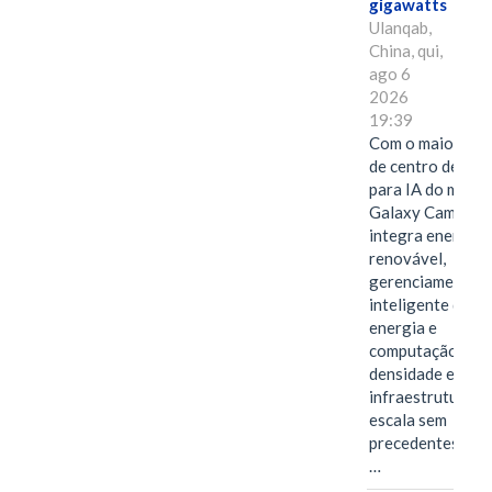
gigawatts
Ulanqab,
China, qui,
ago 6
2026
19:39
Com o maior edif
de centro de dad
para IA do mundo
Galaxy Campus
integra energia
renovável,
gerenciamento
inteligente de
energia e
computação de a
densidade em um
infraestrutura d
escala sem
precedentes.Ula
…