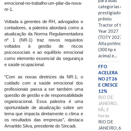
para duas
emocional-no-trabalho-um-pilar-da-nova-
categorias do
nr-1.
prestigiado
prêmio
Voltada a gerentes de RH, advogados e
Tractor of the
contadores, a palestra abordará como a
Year 2027
atualização da Norma Regulamentadora
(TOTY 2027:
nº 1 (NR-1) traz novos requisitos
Alta potência
voltados à gestão de riscos
(300 hp e
psicossociais e ao equilíbrio emocional
acima) e…
como elemento essencial da segurança
e saúde ocupacional.
FFO
ACELERA
“Com as novas diretrizes da NR-1, o
NO 2T26
cuidado com a saúde emocional dos
E CRESCE
profissionais passa a ser também uma
12%
questão de gestão e de responsabilidade
RIO DE
organizacional. Essa palestra é uma
JANEIRO,
oportunidade de atualização sobre um
hÃ¡ 3
tema que impacta diretamente o clima e
horas
os resultados das empresas”, destaca
RIO DE
Amarildo Silva, presidente do Sincadi.
JANEIRO, 6 de