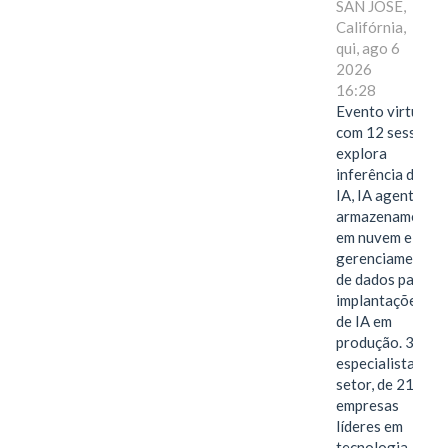
SAN JOSE,
Califórnia,
qui, ago 6
2026
16:28
Evento virtual
com 12 sessões
explora
inferência de
IA, IA agentiva,
armazenamento
em nuvem e
gerenciamento
de dados para
implantações
de IA em
produção. 38
especialistas do
setor, de 21
empresas
líderes em
tecnologia,