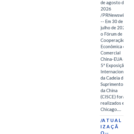
de agosto de
2026
/PRNewswire/
-- Em 30 de
julho de 2026,
o Fórum de
Cooperação
Econômica e
Comercial
China-EUA e a
5ª Exposição
Internacional
da Cadeia de
Suprimentos
da China
(CISCE) foram
realizados em
Chicago.…
/A T U A L
I Z A Ç Ã
O --