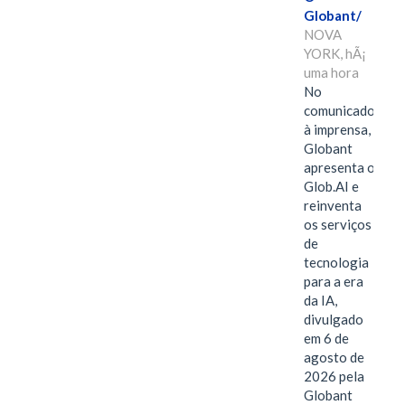
Globant/
NOVA
YORK, hÃ¡
uma hora
No
comunicado
à imprensa,
Globant
apresenta o
Glob.AI e
reinventa
os serviços
de
tecnologia
para a era
da IA,
divulgado
em 6 de
agosto de
2026 pela
Globant