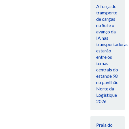
A força do
transporte
de cargas
no Sul e o
avanço da
IA nas
transportadoras
estarão
entre os
temas
centrais do
estande 98
no pavilhão
Norte da
Logistique
2026
Praia do