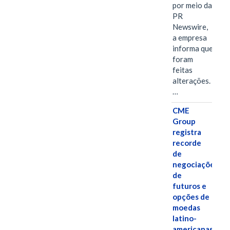
por meio da
PR
Newswire,
a empresa
informa que
foram
feitas
alterações.
…
CME
Group
registra
recorde
de
negociações
de
futuros e
opções de
moedas
latino-
americanas