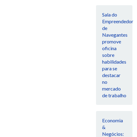
Sala do
Empreendedor
de
Navegantes
promove
oficina
sobre
habilidades
para se
destacar
no
mercado
de trabalho
Economia
&
Negócios: