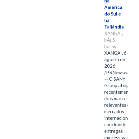
na
América
do Sul e
na
Tailândia
XANGAI,
hÃ¡ 5
horas
XANGAI, 6 de
agosto de
2026
/PRNewswire/
-- O SANY
Group atingiu
recentemente
dois marcos
relevantes em
mercados
internacionais,
concluindo
entregas
expressivas de