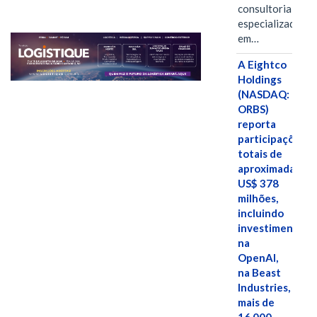
consultoria
especializada
em…
A Eightco
Holdings
(NASDAQ:
ORBS)
reporta
participações
totais de
aproximadamen
US$ 378
milhões,
incluindo
investimentos
na
OpenAI,
na Beast
Industries,
mais de