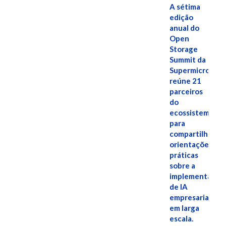
A sétima
edição
anual do
Open
Storage
Summit da
Supermicro
reúne 21
parceiros
do
ecossistema
para
compartilhar
orientações
práticas
sobre a
implementação
de IA
empresarial
em larga
escala.