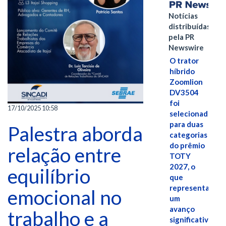
Notícias
distribuídas
pela PR
Newswire
O trator
híbrido
Zoomlion
DV3504
foi
17/10/2025 10:58
selecionado
para duas
Palestra aborda
categorias
do prêmio
relação entre
TOTY
2027, o
equilíbrio
que
representa
emocional no
um
avanço
trabalho e a
significativo