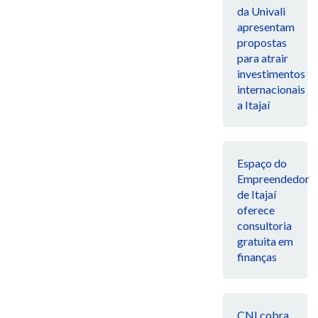
da Univali
apresentam
propostas
para atrair
investimentos
internacionais
a Itajaí
Espaço do
Empreendedor
de Itajaí
oferece
consultoria
gratuita em
finanças
CNI cobra