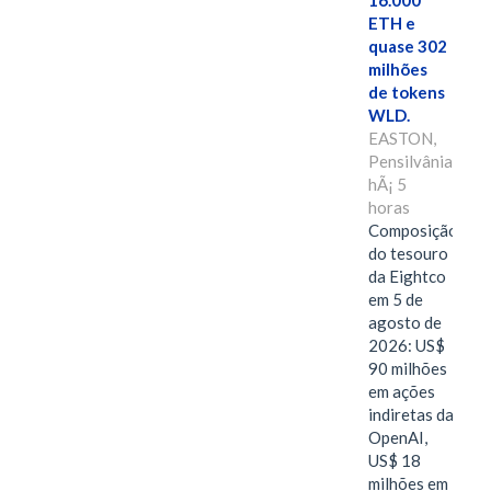
16.000
ETH e
quase 302
milhões
de tokens
WLD.
EASTON,
Pensilvânia,
hÃ¡ 5
horas
Composição
do tesouro
da Eightco
em 5 de
agosto de
2026: US$
90 milhões
em ações
indiretas da
OpenAI,
US$ 18
milhões em