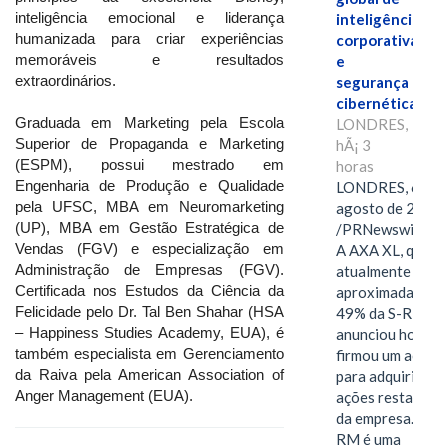
inteligência emocional e liderança
inteligência
humanizada para criar experiências
corporativa
memoráveis e resultados
e
extraordinários.
segurança
cibernética
Graduada em Marketing pela Escola
LONDRES,
Superior de Propaganda e Marketing
hÃ¡ 3
(ESPM), possui mestrado em
horas
Engenharia de Produção e Qualidade
LONDRES, 6 de
pela UFSC, MBA em Neuromarketing
agosto de 2026
(UP), MBA em Gestão Estratégica de
/PRNewswire/ -
Vendas (FGV) e especialização em
A AXA XL, que
Administração de Empresas (FGV).
atualmente deté
Certificada nos Estudos da Ciência da
aproximadament
Felicidade pelo Dr. Tal Ben Shahar (HSA
49% da S-RM,
– Happiness Studies Academy, EUA), é
anunciou hoje qu
também especialista em Gerenciamento
firmou um acord
da Raiva pela American Association of
para adquirir as
Anger Management (EUA).
ações restantes
da empresa. A S-
RM é uma