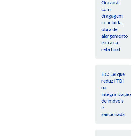
Gravatá:
com
dragagem
concluída,
obra de
alargamento
entra na
reta final
BC: Lei que
reduz ITBI
na
integralização
de imóveis
é
sancionada