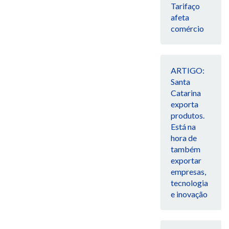
Tarifaço
afeta
comércio
ARTIGO:
Santa
Catarina
exporta
produtos.
Está na
hora de
também
exportar
empresas,
tecnologia
e inovação