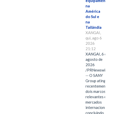
equipamentos
na
América
do Sul e
na
Tailândia
XANGAI,
qui, ago 6
2026
21:12
XANGAI, 6 de
agosto de
2026
/PRNewswire/
-- O SANY
Group atingiu
recentemente
dois marcos
relevantes em
mercados
internacionais,
concluindo