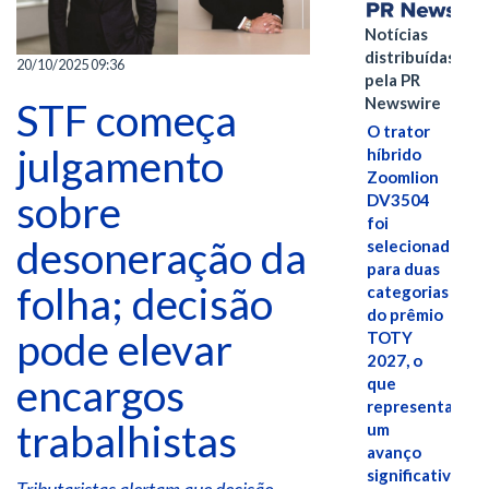
Notícias
distribuídas
20/10/2025 09:36
pela PR
Newswire
STF começa
O trator
julgamento
híbrido
Zoomlion
sobre
DV3504
foi
desoneração da
selecionado
para duas
folha; decisão
categorias
do prêmio
pode elevar
TOTY
2027, o
encargos
que
representa
trabalhistas
um
avanço
significativo
Tributaristas alertam que decisão