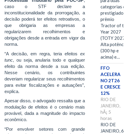
Processual Tributário pela PUC-SP
,
para duas
caso o STF declare a
categorias do
inconstitucionalidade da prorrogação, a
prestigiado
decisão poderá ter efeitos retroativos, o
prêmio
que obrigaria as empresas a
Tractor of the
regularizarem recolhimentos e
Year 2027
obrigações desde a entrada em vigor da
(TOTY 2027:
norma.
Alta potência
(300 hp e
“A decisão, em regra, teria efeitos
ex
acima) e…
tunc
, ou seja, anularia todo e qualquer
efeito da norma desde a sua edição.
FFO
Nesse cenário, os contribuintes
ACELERA
deveriam regularizar seus recolhimentos
NO 2T26
para evitar fiscalizações e autuações”,
E CRESCE
explica.
12%
RIO DE
Apesar disso, o advogado ressalta que a
JANEIRO,
modulação de efeitos é o cenário mais
hÃ¡ 5
provável, dada a magnitude do impacto
horas
econômico.
RIO DE
“Por envolver setores com grande
JANEIRO, 6 de