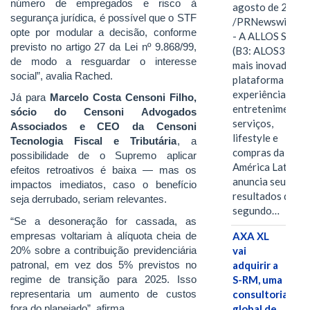
número de empregados e risco à
agosto de 2026
segurança jurídica, é possível que o STF
/PRNewswire/ -
opte por modular a decisão, conforme
- A ALLOS S.A.
previsto no artigo 27 da Lei nº 9.868/99,
(B3: ALOS3), a
de modo a resguardar o interesse
mais inovadora
social”, avalia Rached.
plataforma de
experiências,
Já para
Marcelo Costa Censoni Filho,
entretenimento,
sócio do Censoni Advogados
serviços,
Associados e CEO da Censoni
lifestyle e
Tecnologia Fiscal e Tributária
, a
compras da
possibilidade de o Supremo aplicar
América Latina
efeitos retroativos é baixa — mas os
anuncia seus
impactos imediatos, caso o benefício
resultados do
seja derrubado, seriam relevantes.
segundo…
“Se a desoneração for cassada, as
empresas voltariam à alíquota cheia de
AXA XL
20% sobre a contribuição previdenciária
vai
patronal, em vez dos 5% previstos no
adquirir a
regime de transição para 2025. Isso
S-RM, uma
representaria um aumento de custos
consultoria
fora do planejado”, afirma.
global de