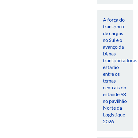
A força do
transporte
de cargas
no Sul e o
avanço da
IA nas
transportadoras
estarão
entre os
temas
centrais do
estande 98
no pavilhão
Norte da
Logistique
2026