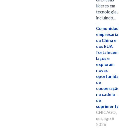
líderes em
tecnologia,
incluindo…
Comunidades
empresariais
da China e
dos EUA
fortalecem
laços e
exploram
novas
oportunidades
de
cooperação
na cadeia
de
suprimentos.
CHICAGO,
qui, ago 6
2026