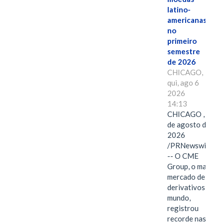
latino-
americanas
no
primeiro
semestre
de 2026
CHICAGO,
qui, ago 6
2026
14:13
CHICAGO , 6
de agosto de
2026
/PRNewswire/
-- O CME
Group, o maior
mercado de
derivativos do
mundo,
registrou
recorde nas