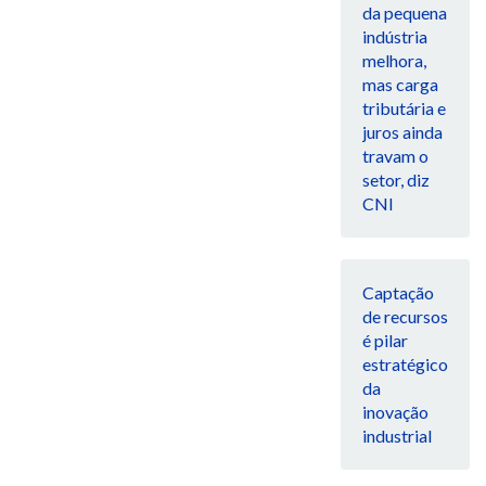
da pequena
indústria
melhora,
mas carga
tributária e
juros ainda
travam o
setor, diz
CNI
Captação
de recursos
é pilar
estratégico
da
inovação
industrial