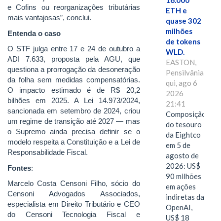
16.000
e Cofins ou reorganizações tributárias
ETH e
mais vantajosas”, conclui.
quase 302
milhões
Entenda o caso
de tokens
O STF julga entre 17 e 24 de outubro a
WLD.
ADI 7.633, proposta pela AGU, que
EASTON,
questiona a prorrogação da desoneração
Pensilvânia,
da folha sem medidas compensatórias.
qui, ago 6
O impacto estimado é de R$ 20,2
2026
bilhões em 2025. A Lei 14.973/2024,
21:41
sancionada em setembro de 2024, criou
Composição
um regime de transição até 2027 — mas
do tesouro
o Supremo ainda precisa definir se o
da Eightco
modelo respeita a Constituição e a Lei de
em 5 de
Responsabilidade Fiscal.
agosto de
2026: US$
Fontes
:
90 milhões
Marcelo Costa Censoni Filho, sócio do
em ações
Censoni Advogados Associados,
indiretas da
especialista em Direito Tributário e CEO
OpenAI,
do Censoni Tecnologia Fiscal e
US$ 18