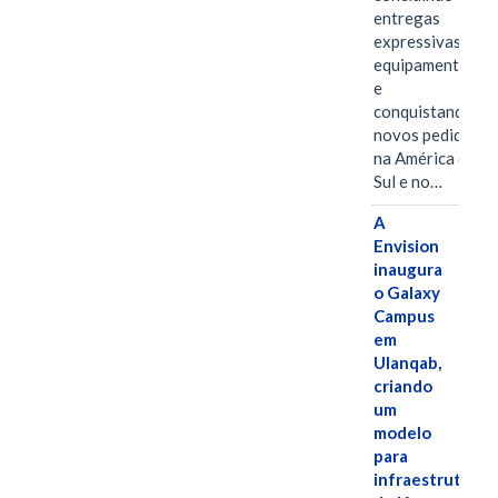
entregas
expressivas de
equipamentos
e
conquistando
novos pedidos
na América do
Sul e no…
A
Envision
inaugura
o Galaxy
Campus
em
Ulanqab,
criando
um
modelo
para
infraestrutura