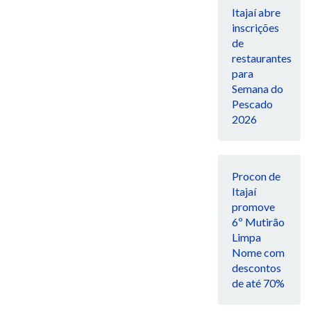
Itajaí abre
inscrições
de
restaurantes
para
Semana do
Pescado
2026
Procon de
Itajaí
promove
6º Mutirão
Limpa
Nome com
descontos
de até 70%