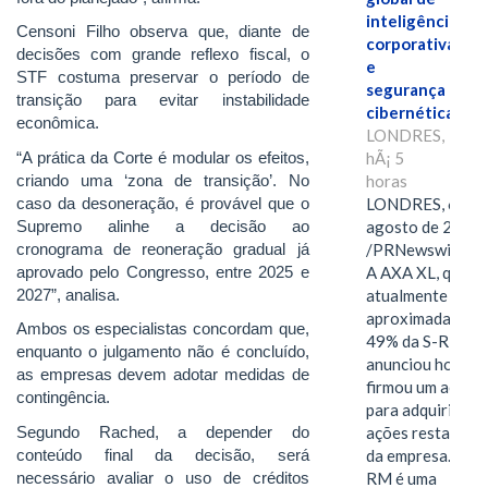
inteligência
Censoni Filho observa que, diante de
corporativa
decisões com grande reflexo fiscal, o
e
STF costuma preservar o período de
segurança
transição para evitar instabilidade
cibernética
econômica.
LONDRES,
“A prática da Corte é modular os efeitos,
hÃ¡ 5
criando uma ‘zona de transição’. No
horas
caso da desoneração, é provável que o
LONDRES, 6 de
Supremo alinhe a decisão ao
agosto de 2026
cronograma de reoneração gradual já
/PRNewswire/ -
aprovado pelo Congresso, entre 2025 e
A AXA XL, que
2027”, analisa.
atualmente deté
aproximadament
Ambos os especialistas concordam que,
49% da S-RM,
enquanto o julgamento não é concluído,
anunciou hoje qu
as empresas devem adotar medidas de
firmou um acord
contingência.
para adquirir as
Segundo Rached, a depender do
ações restantes
conteúdo final da decisão, será
da empresa. A S-
necessário avaliar o uso de créditos
RM é uma