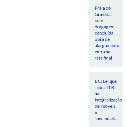
Praia do
Gravatá:
com
dragagem
concluída,
obra de
alargamento
entra na
reta final
BC: Lei que
reduz ITBI
na
integralização
de imóveis
é
sancionada