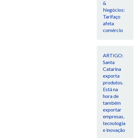
&
Negócios:
Tarifaço
afeta
comércio
ARTIGO:
Santa
Catarina
exporta
produtos.
Está na
hora de
também
exportar
empresas,
tecnologia
e inovação