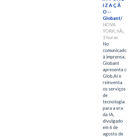
I Z A Ç Ã
O --
Globant/
NOVA
YORK, hÃ¡
3 horas
No
comunicado
à imprensa,
Globant
apresenta o
Glob.AI e
reinventa
os serviços
de
tecnologia
para a era
da IA,
divulgado
em 6 de
agosto de