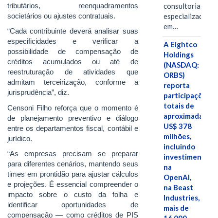
tributários, reenquadramentos
consultoria
societários ou ajustes contratuais.
especializada
em…
“Cada contribuinte deverá analisar suas
especificidades e verificar a
A Eightco
possibilidade de compensação de
Holdings
créditos acumulados ou até de
(NASDAQ:
reestruturação de atividades que
ORBS)
admitam terceirização, conforme a
reporta
jurisprudência”, diz.
participações
totais de
Censoni Filho reforça que o momento é
aproximadamen
de planejamento preventivo e diálogo
US$ 378
entre os departamentos fiscal, contábil e
milhões,
jurídico.
incluindo
“As empresas precisam se preparar
investimentos
para diferentes cenários, mantendo seus
na
times em prontidão para ajustar cálculos
OpenAI,
e projeções. É essencial compreender o
na Beast
impacto sobre o custo da folha e
Industries,
identificar oportunidades de
mais de
compensação — como créditos de PIS