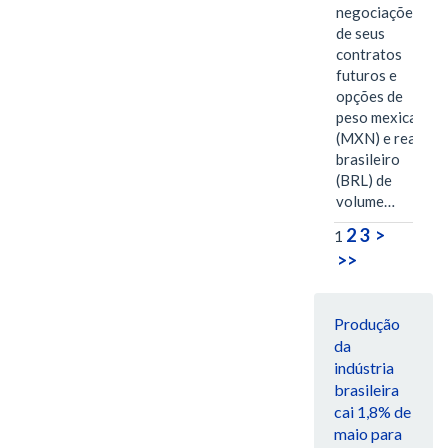
negociações
de seus
contratos
futuros e
opções de
peso mexicano
(MXN) e real
brasileiro
(BRL) de
volume…
2
3
>
1
>>
Produção
da
indústria
brasileira
cai 1,8% de
maio para