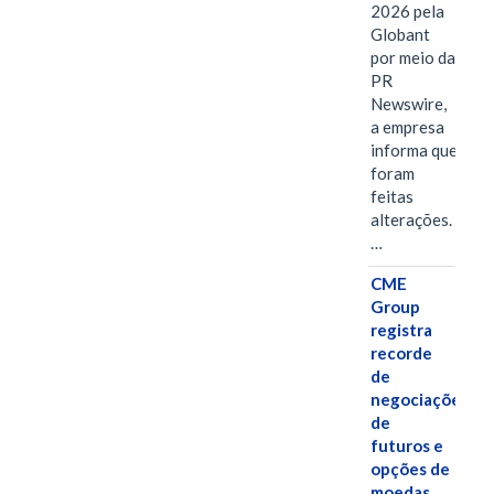
2026 pela
Globant
por meio da
PR
Newswire,
a empresa
informa que
foram
feitas
alterações.
…
CME
Group
registra
recorde
de
negociações
de
futuros e
opções de
moedas