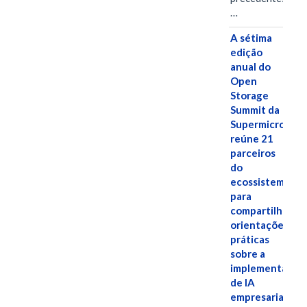
…
A sétima
edição
anual do
Open
Storage
Summit da
Supermicro
reúne 21
parceiros
do
ecossistema
para
compartilhar
orientações
práticas
sobre a
implementação
de IA
empresarial