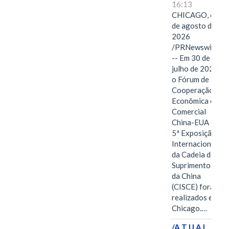
16:13
CHICAGO, 6
de agosto de
2026
/PRNewswire/
-- Em 30 de
julho de 2026,
o Fórum de
Cooperação
Econômica e
Comercial
China-EUA e a
5ª Exposição
Internacional
da Cadeia de
Suprimentos
da China
(CISCE) foram
realizados em
Chicago.…
/A T U A L