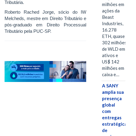
Tributária.
milhões em
ações da
Roberto Rached Jorge, sócio do IW
Beast
Melcheds, mestre em Direito Tributário e
Industries,
pós-graduado em Direito Processual
16.278
Tributário pela PUC-SP.
ETH, quase
302 milhões
de WLD em
ativos e
US$ 142
milhões em
caixa e…
A SANY
amplia sua
presença
global
com
entregas
estratégicas
de