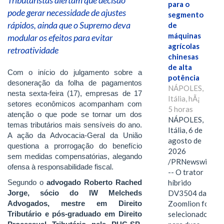
para o
pode gerar necessidade de ajustes
segmento
rápidos, ainda que o Supremo deva
de
máquinas
modular os efeitos para evitar
agrícolas
retroatividade
chinesas
de alta
Com o início do julgamento sobre a
potência
desoneração da folha de pagamentos
NÁPOLES,
nesta sexta-feira (17), empresas de 17
Itália, hÃ¡
setores econômicos acompanham com
5 horas
atenção o que pode se tornar um dos
NÁPOLES,
temas tributários mais sensíveis do ano.
Itália, 6 de
A ação da Advocacia-Geral da União
agosto de
questiona a prorrogação do benefício
2026
sem medidas compensatórias, alegando
/PRNewswire/
ofensa à responsabilidade fiscal.
-- O trator
Segundo o
advogado Roberto Rached
híbrido
Jorge, sócio do IW Melcheds
DV3504 da
Advogados, mestre em Direito
Zoomlion foi
Tributário e pós-graduado em Direito
selecionado