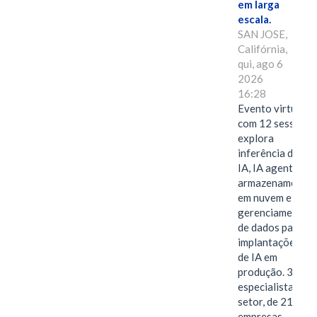
em larga
escala.
SAN JOSE,
Califórnia,
qui, ago 6
2026
16:28
Evento virtual
com 12 sessões
explora
inferência de
IA, IA agentiva,
armazenamento
em nuvem e
gerenciamento
de dados para
implantações
de IA em
produção. 38
especialistas do
setor, de 21
empresas