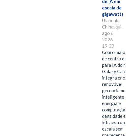
de IA em
escala de
gigawatts
Ulanqab,
China, qui,
ago 6
2026
19:39
Com o maior edif
de centro de dad
para IA do mundo
Galaxy Campus
integra energia
renovável,
gerenciamento
inteligente de
energia e
computação de a
densidade em um
infraestrutura d
escala sem
precedentes.Ula