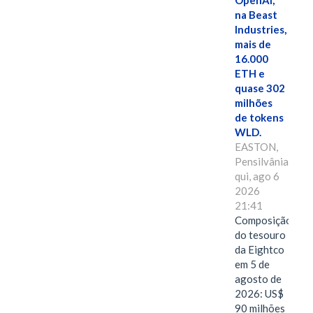
OpenAI,
na Beast
Industries,
mais de
16.000
ETH e
quase 302
milhões
de tokens
WLD.
EASTON,
Pensilvânia,
qui, ago 6
2026
21:41
Composição
do tesouro
da Eightco
em 5 de
agosto de
2026: US$
90 milhões