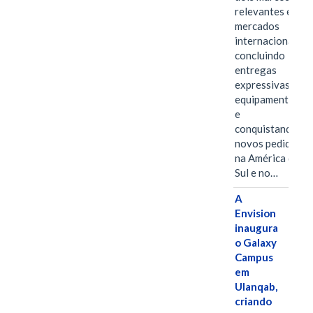
relevantes em
mercados
internacionais,
concluindo
entregas
expressivas de
equipamentos
e
conquistando
novos pedidos
na América do
Sul e no…
A
Envision
inaugura
o Galaxy
Campus
em
Ulanqab,
criando