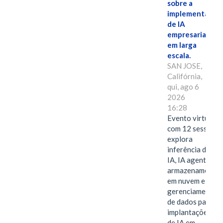
sobre a
implementação
de IA
empresarial
em larga
escala.
SAN JOSE,
Califórnia,
qui, ago 6
2026
16:28
Evento virtual
com 12 sessões
explora
inferência de
IA, IA agentiva,
armazenamento
em nuvem e
gerenciamento
de dados para
implantações
de IA em