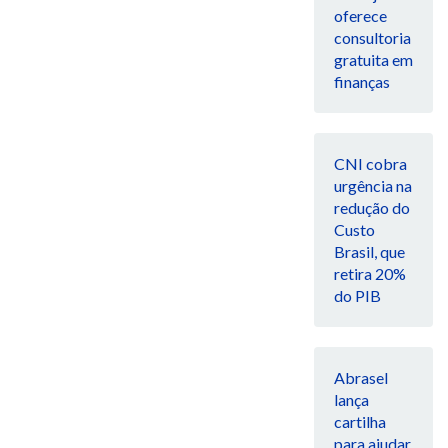
oferece
consultoria
gratuita em
finanças
CNI cobra
urgência na
redução do
Custo
Brasil, que
retira 20%
do PIB
Abrasel
lança
cartilha
para ajudar