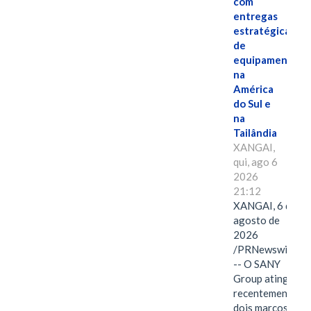
com
entregas
estratégicas
de
equipamentos
na
América
do Sul e
na
Tailândia
XANGAI,
qui, ago 6
2026
21:12
XANGAI, 6 de
agosto de
2026
/PRNewswire/
-- O SANY
Group atingiu
recentemente
dois marcos