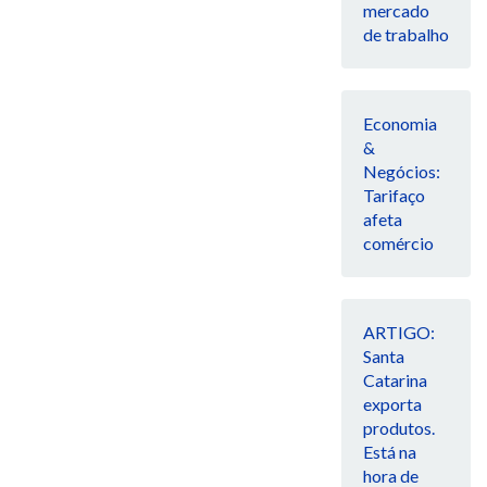
mercado
de trabalho
Economia
&
Negócios:
Tarifaço
afeta
comércio
ARTIGO:
Santa
Catarina
exporta
produtos.
Está na
hora de