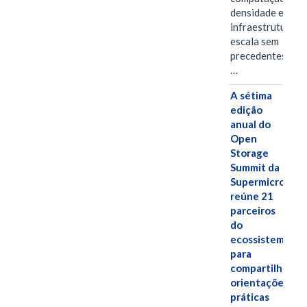
densidade em um
infraestrutura d
escala sem
precedentes.Ula
…
A sétima
edição
anual do
Open
Storage
Summit da
Supermicro
reúne 21
parceiros
do
ecossistema
para
compartilhar
orientações
práticas