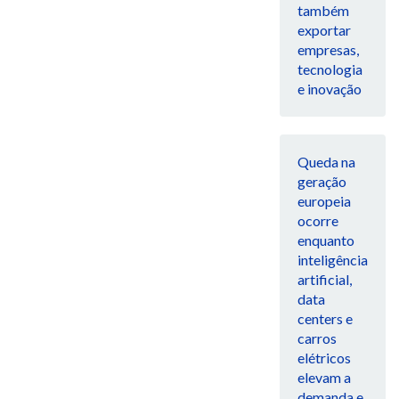
também
exportar
empresas,
tecnologia
e inovação
Queda na
geração
europeia
ocorre
enquanto
inteligência
artificial,
data
centers e
carros
elétricos
elevam a
demanda e