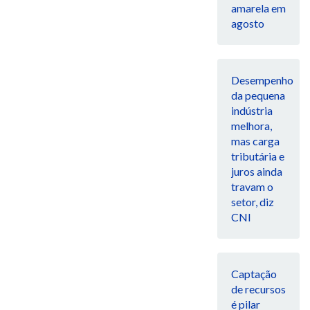
amarela em
agosto
Desempenho
da pequena
indústria
melhora,
mas carga
tributária e
juros ainda
travam o
setor, diz
CNI
Captação
de recursos
é pilar