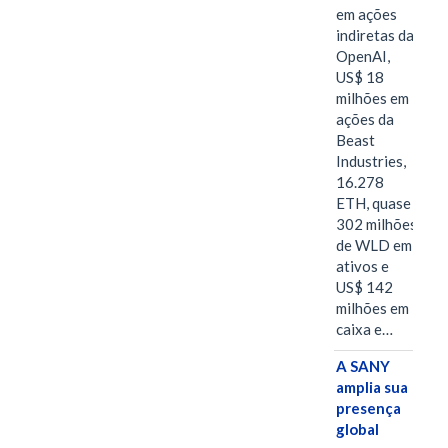
em ações
indiretas da
OpenAI,
US$ 18
milhões em
ações da
Beast
Industries,
16.278
ETH, quase
302 milhões
de WLD em
ativos e
US$ 142
milhões em
caixa e…
A SANY
amplia sua
presença
global