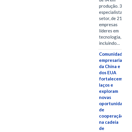
produção. 38
especialistas do
setor, de 21
empresas
líderes em
tecnologia,
incluindo…
Comunidades
empresariais
da China e
dos EUA
fortalecem
laços e
exploram
novas
oportunidades
de
cooperação
na cadeia
de