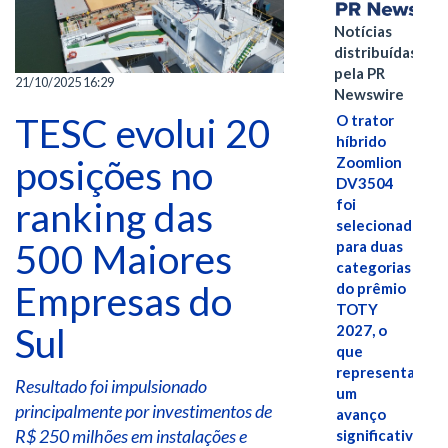
Notícias
distribuídas
pela PR
21/10/2025 16:29
Newswire
TESC evolui 20
O trator
híbrido
posições no
Zoomlion
DV3504
ranking das
foi
selecionado
500 Maiores
para duas
categorias
Empresas do
do prêmio
TOTY
Sul
2027, o
que
representa
Resultado foi impulsionado
um
principalmente por investimentos de
avanço
R$ 250 milhões em instalações e
significativo