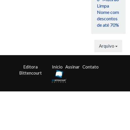
Limpa
Nome com
descontos
de até 70%
Arquivo
Editora
Início
Assinar
Contato
Bittencourt