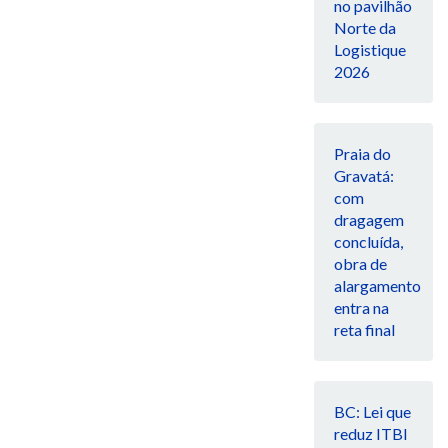
no pavilhão
Norte da
Logistique
2026
Praia do
Gravatá:
com
dragagem
concluída,
obra de
alargamento
entra na
reta final
BC: Lei que
reduz ITBI