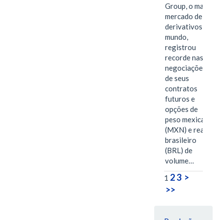
Group, o maior
mercado de
derivativos do
mundo,
registrou
recorde nas
negociações
de seus
contratos
futuros e
opções de
peso mexicano
(MXN) e real
brasileiro
(BRL) de
volume…
2
3
>
1
>>