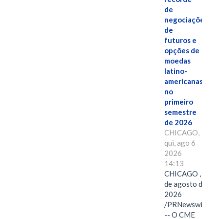
de
negociações
de
futuros e
opções de
moedas
latino-
americanas
no
primeiro
semestre
de 2026
CHICAGO,
qui, ago 6
2026
14:13
CHICAGO , 6
de agosto de
2026
/PRNewswire/
-- O CME