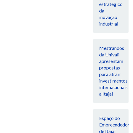
estratégico
da
inovação
industrial
Mestrandos
da Univali
apresentam
propostas
para atrair
investimentos
internacionais
a Itajaí
Espaço do
Empreendedor
de Itajaí