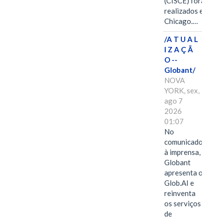
(CISCE) foram
realizados em
Chicago.…
/A T U A L
I Z A Ç Ã
O --
Globant/
NOVA
YORK, sex,
ago 7
2026
01:07
No
comunicado
à imprensa,
Globant
apresenta o
Glob.AI e
reinventa
os serviços
de