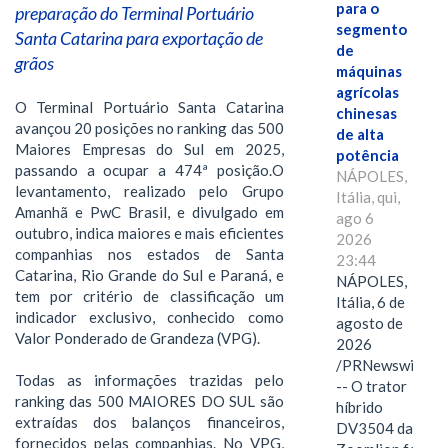
para o
preparação do Terminal Portuário
segmento
Santa Catarina para exportação de
de
grãos
máquinas
agrícolas
O Terminal Portuário Santa Catarina
chinesas
avançou 20 posições no ranking das 500
de alta
Maiores Empresas do Sul em 2025,
potência
passando a ocupar a 474ª posição.O
NÁPOLES,
levantamento, realizado pelo Grupo
Itália, qui,
Amanhã e PwC Brasil, e divulgado em
ago 6
outubro, indica maiores e mais eficientes
2026
companhias nos estados de Santa
23:44
Catarina, Rio Grande do Sul e Paraná, e
NÁPOLES,
tem por critério de classificação um
Itália, 6 de
indicador exclusivo, conhecido como
agosto de
Valor Ponderado de Grandeza (VPG).
2026
/PRNewswire/
Todas as informações trazidas pelo
-- O trator
ranking das 500 MAIORES DO SUL são
híbrido
extraídas dos balanços financeiros,
DV3504 da
fornecidos pelas companhias. No VPG,