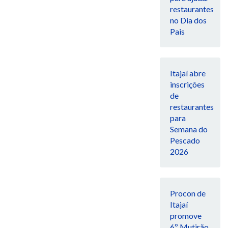
restaurantes
no Dia dos
Pais
Itajaí abre
inscrições
de
restaurantes
para
Semana do
Pescado
2026
Procon de
Itajaí
promove
6º Mutirão