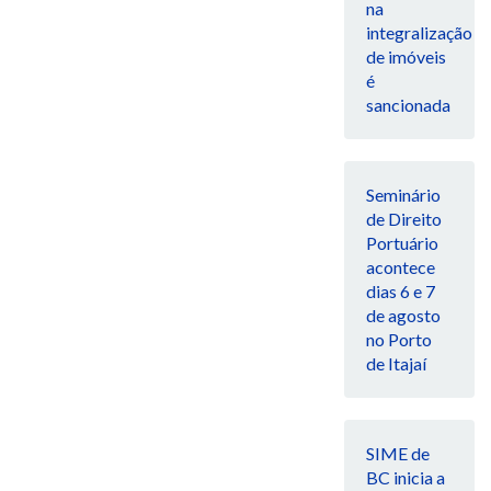
na
integralização
de imóveis
é
sancionada
Seminário
de Direito
Portuário
acontece
dias 6 e 7
de agosto
no Porto
de Itajaí
SIME de
BC inicia a