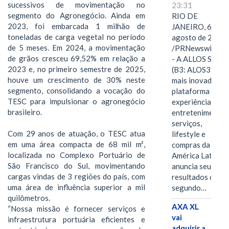
sucessivos de movimentação no
23:31
segmento do Agronegócio. Ainda em
RIO DE
2023, foi embarcada 1 milhão de
JANEIRO, 6 de
toneladas de carga vegetal no período
agosto de 2026
de 5 meses. Em 2024, a movimentação
/PRNewswire/ -
de grãos cresceu 69,52% em relação a
- A ALLOS S.A.
2023 e, no primeiro semestre de 2025,
(B3: ALOS3), a
houve um crescimento de 30% neste
mais inovadora
segmento, consolidando a vocação do
plataforma de
TESC para impulsionar o agronegócio
experiências,
brasileiro.
entretenimento,
serviços,
Com 29 anos de atuação, o TESC atua
lifestyle e
em uma área compacta de 68 mil m²,
compras da
localizada no Complexo Portuário de
América Latina
São Francisco do Sul, movimentando
anuncia seus
cargas vindas de 3 regiões do país, com
resultados do
uma área de influência superior a mil
segundo…
quilômetros.
AXA XL
“Nossa missão é fornecer serviços e
vai
infraestrutura portuária eficientes e
adquirir a