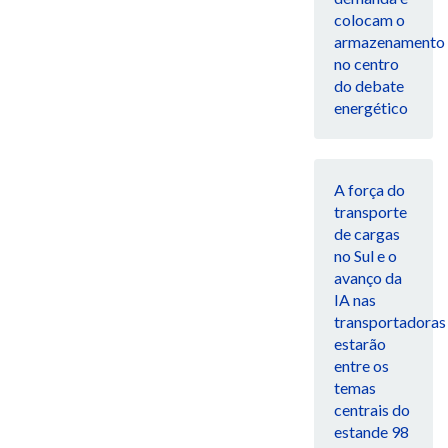
colocam o
armazenamento
no centro
do debate
energético
A força do
transporte
de cargas
no Sul e o
avanço da
IA nas
transportadoras
estarão
entre os
temas
centrais do
estande 98