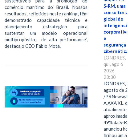
sustentáveis para a promoção do
S-RM, uma
comércio marítimo do Brasil. Nossos
consultoria
resultados, refletidos neste ranking, têm
global de
demonstrado capacidade técnica e
inteligência
planejamento estratégico para
corporativa
sustentar um modelo operacional
e
multipropósito, de alta performance”,
segurança
destaca o CEO Fábio Mota.
cibernética
LONDRES,
qui, ago 6
2026
23:30
LONDRES, 6 de
agosto de 2026
/PRNewswire/ -
A AXA XL, que
atualmente deté
aproximadament
49% da S-RM,
anunciou hoje qu
firmou um acord