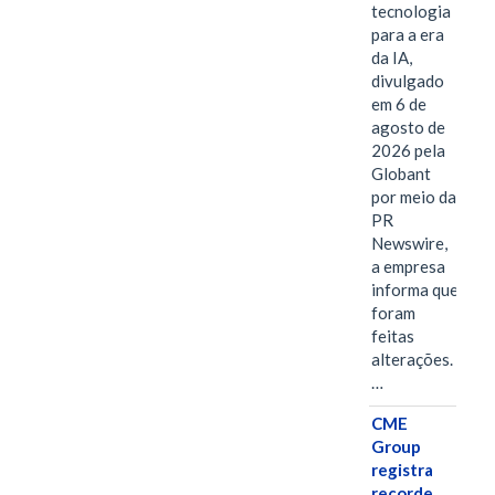
tecnologia
para a era
da IA,
divulgado
em 6 de
agosto de
2026 pela
Globant
por meio da
PR
Newswire,
a empresa
informa que
foram
feitas
alterações.
…
CME
Group
registra
recorde