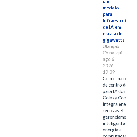
um
modelo
para
infraestrutura
de IA em
escala de
gigawatts
Ulanqab,
China, qui,
ago 6
2026
19:39
Com o maior edif
de centro de dad
para IA do mundo
Galaxy Campus
integra energia
renovável,
gerenciamento
inteligente de
energia e
computação de a