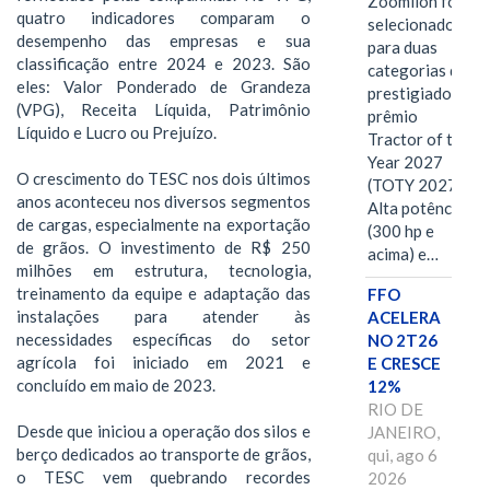
Zoomlion foi
quatro indicadores comparam o
selecionado
desempenho das empresas e sua
para duas
classificação entre 2024 e 2023. São
categorias do
eles: Valor Ponderado de Grandeza
prestigiado
(VPG), Receita Líquida, Patrimônio
prêmio
Líquido e Lucro ou Prejuízo.
Tractor of the
Year 2027
O crescimento do TESC nos dois últimos
(TOTY 2027:
anos aconteceu nos diversos segmentos
Alta potência
de cargas, especialmente na exportação
(300 hp e
de grãos. O investimento de R$ 250
acima) e…
milhões em estrutura, tecnologia,
treinamento da equipe e adaptação das
FFO
instalações para atender às
ACELERA
necessidades específicas do setor
NO 2T26
agrícola foi iniciado em 2021 e
E CRESCE
concluído em maio de 2023.
12%
RIO DE
Desde que iniciou a operação dos silos e
JANEIRO,
berço dedicados ao transporte de grãos,
qui, ago 6
o TESC vem quebrando recordes
2026