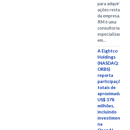
para adquirir as
ações restantes
da empresa. A S-
RM é uma
consultoria
especializada
em…
A Eightco
Holdings
(NASDAQ:
ORBS)
reporta
participações
totais de
aproximadamen
US$ 378
milhões,
incluindo
investimentos
na