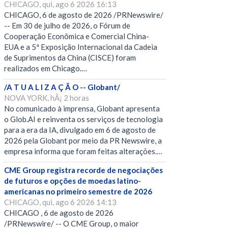
CHICAGO, qui, ago 6 2026 16:13
CHICAGO, 6 de agosto de 2026 /PRNewswire/
-- Em 30 de julho de 2026, o Fórum de
Cooperação Econômica e Comercial China-
EUA e a 5ª Exposição Internacional da Cadeia
de Suprimentos da China (CISCE) foram
realizados em Chicago.…
/A T U A L I Z A Ç Ã O -- Globant/
NOVA YORK, hÃ¡ 2 horas
No comunicado à imprensa, Globant apresenta
o Glob.AI e reinventa os serviços de tecnologia
para a era da IA, divulgado em 6 de agosto de
2026 pela Globant por meio da PR Newswire, a
empresa informa que foram feitas alterações.…
CME Group registra recorde de negociações
de futuros e opções de moedas latino-
americanas no primeiro semestre de 2026
CHICAGO, qui, ago 6 2026 14:13
CHICAGO , 6 de agosto de 2026
/PRNewswire/ -- O CME Group, o maior