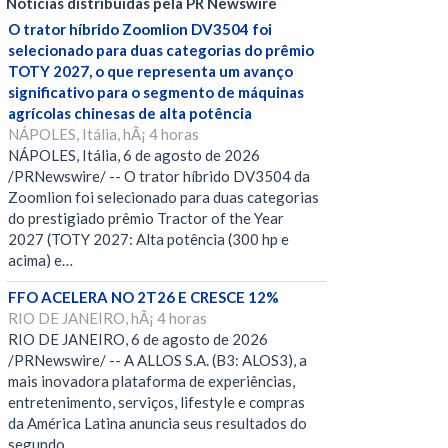
Notícias distribuídas pela PR Newswire
O trator híbrido Zoomlion DV3504 foi
selecionado para duas categorias do prêmio
TOTY 2027, o que representa um avanço
significativo para o segmento de máquinas
agrícolas chinesas de alta potência
NÁPOLES, Itália, hÃ¡ 4 horas
NÁPOLES, Itália, 6 de agosto de 2026
/PRNewswire/ -- O trator híbrido DV3504 da
Zoomlion foi selecionado para duas categorias
do prestigiado prêmio Tractor of the Year
2027 (TOTY 2027: Alta potência (300 hp e
acima) e…
FFO ACELERA NO 2T26 E CRESCE 12%
RIO DE JANEIRO, hÃ¡ 4 horas
RIO DE JANEIRO, 6 de agosto de 2026
/PRNewswire/ -- A ALLOS S.A. (B3: ALOS3), a
mais inovadora plataforma de experiências,
entretenimento, serviços, lifestyle e compras
da América Latina anuncia seus resultados do
segundo…