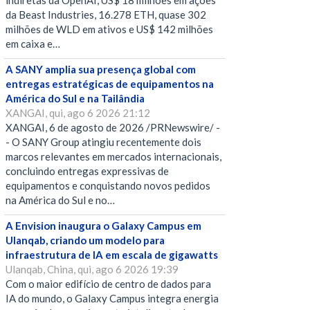
indiretas da OpenAI, US$ 18 milhões em ações
da Beast Industries, 16.278 ETH, quase 302
milhões de WLD em ativos e US$ 142 milhões
em caixa e…
A SANY amplia sua presença global com
entregas estratégicas de equipamentos na
América do Sul e na Tailândia
XANGAI, qui, ago 6 2026 21:12
XANGAI, 6 de agosto de 2026 /PRNewswire/ -
- O SANY Group atingiu recentemente dois
marcos relevantes em mercados internacionais,
concluindo entregas expressivas de
equipamentos e conquistando novos pedidos
na América do Sul e no…
A Envision inaugura o Galaxy Campus em
Ulanqab, criando um modelo para
infraestrutura de IA em escala de gigawatts
Ulanqab, China, qui, ago 6 2026 19:39
Com o maior edifício de centro de dados para
IA do mundo, o Galaxy Campus integra energia