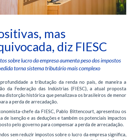
ositivas, mas
uivocada, diz FIESC
ostos sobre lucro da empresa aumenta peso dos impostos
medida torna sistema tributário mais complexo
rofundidade a tributação da renda no país, de maneira a
ção da Federação das Indústrias (FIESC), a atual proposta
a distorção histórica que penalizava os brasileiros de menor
para a perda de arrecadação.
economista-chefe da FIESC, Pablo Bittencourt, apresentou os
ixa de isenção e as deduções e também os potenciais impactos
oposto pelo governo para compensar a perda de arrecadação.
endos sem reduzir impostos sobre o lucro da empresa significa,