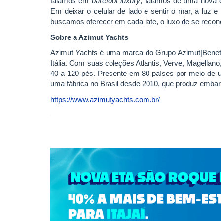
falamos em
barefoot luxury
, falamos de uma nova c
Em deixar o celular de lado e sentir o mar, a luz 
buscamos oferecer em cada iate, o luxo de se recone
Sobre a Azimut Yachts
Azimut Yachts é uma marca do Grupo Azimut|Benetti,
Itália. Com suas coleções Atlantis, Verve, Magellano
40 a 120 pés. Presente em 80 países por meio de 
uma fábrica no Brasil desde 2010, que produz embar
https://www.azimutyachts.com.br/