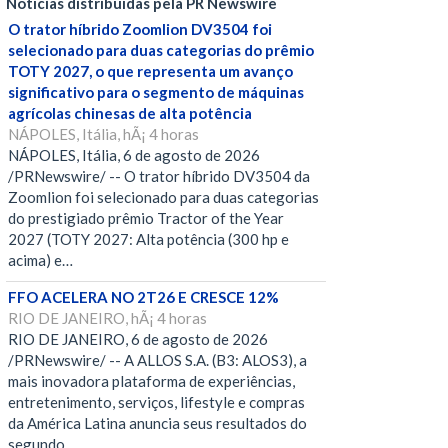
Notícias distribuídas pela PR Newswire
O trator híbrido Zoomlion DV3504 foi
selecionado para duas categorias do prêmio
TOTY 2027, o que representa um avanço
significativo para o segmento de máquinas
agrícolas chinesas de alta potência
NÁPOLES, Itália, hÃ¡ 4 horas
NÁPOLES, Itália, 6 de agosto de 2026
/PRNewswire/ -- O trator híbrido DV3504 da
Zoomlion foi selecionado para duas categorias
do prestigiado prêmio Tractor of the Year
2027 (TOTY 2027: Alta potência (300 hp e
acima) e…
FFO ACELERA NO 2T26 E CRESCE 12%
RIO DE JANEIRO, hÃ¡ 4 horas
RIO DE JANEIRO, 6 de agosto de 2026
/PRNewswire/ -- A ALLOS S.A. (B3: ALOS3), a
mais inovadora plataforma de experiências,
entretenimento, serviços, lifestyle e compras
da América Latina anuncia seus resultados do
segundo…