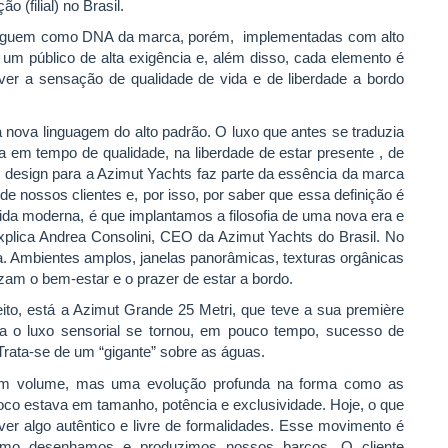
o (filial) no Brasil.
e seguem como DNA da marca, porém, implementadas com alto
 um público de alta exigência e, além disso, cada elemento é
over a sensação de qualidade de vida e de liberdade a bordo
a nova linguagem do alto padrão. O luxo que antes se traduzia
a em tempo de qualidade, na liberdade de estar presente , de
O design para a Azimut Yachts faz parte da essência da marca
e nossos clientes e, por isso, por saber que essa definição é
ida moderna, é que implantamos a filosofia de uma nova era e
plica Andrea Consolini, CEO da Azimut Yachts do Brasil. No
a. Ambientes amplos, janelas panorâmicas, texturas orgânicas
izam o bem-estar e o prazer de estar a bordo.
ito, está a Azimut Grande 25 Metri, que teve a sua première
ta o luxo sensorial se tornou, em pouco tempo, sucesso de
Trata-se de um “gigante” sobre as águas.
m volume, mas uma evolução profunda na forma como as
co estava em tamanho, potência e exclusividade. Hoje, o que
er algo autêntico e livre de formalidades. Esse movimento é
como desenhamos e produzimos nossos barcos. O cliente