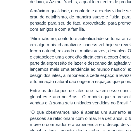
de luxo, a Azimut Yachts, a qual tem centro de produçã
A máxima qualidade, o conforto e a exclusividad
grau de detalhismo, de maneira suave e fluida, para
pensado para ser, de fato, aproveitado, para prom
com amigos e com a família.
"Minimalismo, conforto e autenticidade se tornaram 
em algo mais chamativo e inacessível hoje se revel
forma natural, relaxado e, muitas vezes, descalço. 
e estabelece uma conexão direta com a experiência d
parte da expressão de lazer e descanso da agitada v
lançamos mais uma tendência ao mundo náutico” ex
design dos iates, a imponência cede espaço à levez
e iluminação natural dão origem a espaços que prior
Entre os destaques de iates que trazem esse conce
global este ano no Brasil. O modelo que represen
vendas e já soma seis unidades vendidas no Brasil. 
“O que observamos não é apenas um aumento e
pessoas se relacionam com o mar. Há dez anos, o fo
move o comprador é a experiência e o desejo de viv
global e tem impacto direto sobre a maneira 