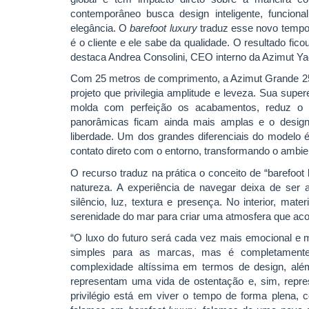
contemporâneo busca design inteligente, funcional
elegância. O
barefoot luxury
traduz esse novo tempo:
é o cliente e ele sabe da qualidade. O resultado fico
destaca Andrea Consolini, CEO interno da Azimut Yac
Com 25 metros de comprimento, a Azimut Grande 2
projeto que privilegia amplitude e leveza. Sua sup
molda com perfeição os acabamentos, reduz o p
panorâmicas ficam ainda mais amplas e o design 
liberdade. Um dos grandes diferenciais do modelo é 
contato direto com o entorno, transformando o ambi
O recurso traduz na prática o conceito de “barefoo
natureza. A experiência de navegar deixa de ser
silêncio, luz, textura e presença. No interior, ma
serenidade do mar para criar uma atmosfera que aco
“O luxo do futuro será cada vez mais emocional e m
simples para as marcas, mas é completamente 
complexidade altíssima em termos de design, alé
representam uma vida de ostentação e, sim, repr
privilégio está em viver o tempo de forma plena