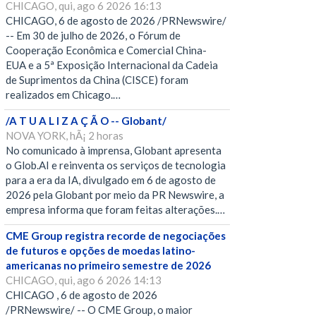
CHICAGO, qui, ago 6 2026 16:13
CHICAGO, 6 de agosto de 2026 /PRNewswire/
-- Em 30 de julho de 2026, o Fórum de
Cooperação Econômica e Comercial China-
EUA e a 5ª Exposição Internacional da Cadeia
de Suprimentos da China (CISCE) foram
realizados em Chicago.…
/A T U A L I Z A Ç Ã O -- Globant/
NOVA YORK, hÃ¡ 2 horas
No comunicado à imprensa, Globant apresenta
o Glob.AI e reinventa os serviços de tecnologia
para a era da IA, divulgado em 6 de agosto de
2026 pela Globant por meio da PR Newswire, a
empresa informa que foram feitas alterações.…
CME Group registra recorde de negociações
de futuros e opções de moedas latino-
americanas no primeiro semestre de 2026
CHICAGO, qui, ago 6 2026 14:13
CHICAGO , 6 de agosto de 2026
/PRNewswire/ -- O CME Group, o maior