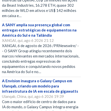
indiretas da OpenAI, US$ 18 milhões em ações
da Beast Industries, 16.278 ETH, quase 302
milhões de WLD em ativos e US$ 142 milhões
em caixa e…
A SANY amplia sua presença global com
entregas estratégicas de equipamentos na
América do Sul e na Tailândia
XANGAI, qui, ago 6 2026 21:12
XANGAI, 6 de agosto de 2026 /PRNewswire/ -
- O SANY Group atingiu recentemente dois
marcos relevantes em mercados internacionais,
concluindo entregas expressivas de
equipamentos e conquistando novos pedidos
na América do Sul e no…
A Envision inaugura o Galaxy Campus em
Ulanqab, criando um modelo para
infraestrutura de IA em escala de gigawatts
Ulanqab, China, qui, ago 6 2026 19:39
Com o maior edifício de centro de dados para
IA do mundo, o Galaxy Campus integra energia