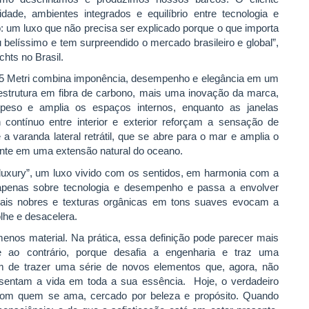
idade, ambientes integrados e equilíbrio entre tecnologia e
 um luxo que não precisa ser explicado porque o que importa
u belíssimo e tem surpreendido o mercado brasileiro e global”,
hts no Brasil.
5 Metri combina imponência, desempenho e elegância em um
erestrutura em fibra de carbono, mais uma inovação da marca,
eso e amplia os espaços internos, enquanto as janelas
contínuo entre interior e exterior reforçam a sensação de
a varanda lateral retrátil, que se abre para o mar e amplia o
ente em uma extensão natural do oceano.
t luxury”, um luxo vivido com os sentidos, em harmonia com a
 apenas sobre tecnologia e desempenho e passa a envolver
teriais nobres e texturas orgânicas em tons suaves evocam a
lhe e desacelera.
enos material. Na prática, essa definição pode parecer mais
ao contrário, porque desafia a engenharia e traz uma
m de trazer uma série de novos elementos que, agora, não
esentam a vida em toda a sua essência. Hoje, o verdadeiro
, com quem se ama, cercado por beleza e propósito. Quando