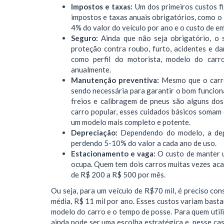
Impostos e taxas:
Um dos primeiros custos f
impostos e taxas anuais obrigatórios, como o
4% do valor do veículo por ano e o custo de
Seguro:
Ainda que não seja obrigatório, o 
proteção contra roubo, furto, acidentes e da
como perfil do motorista, modelo do carr
anualmente.
Manutenção preventiva:
Mesmo que o carr
sendo necessária para garantir o bom funciona
freios e calibragem de pneus são alguns do
carro popular, esses cuidados básicos somam 
um modelo mais completo e potente.
Depreciação:
Dependendo do modelo, a dep
perdendo 5-10% do valor a cada ano de uso.
Estacionamento e vaga:
O custo de manter 
ocupa. Quem tem dois carros muitas vezes aca
de R$ 200 a R$ 500 por mês.
Ou seja, para um veículo de R$70 mil, é preciso co
média, R$ 11 mil por ano. Esses custos variam basta
modelo do carro e o tempo de posse. Para quem utili
ainda pode ser uma escolha estratégica e, nesse c