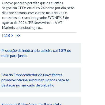
O novo produto permite que os clientes
negociem CFDs em ouro 24 horas por dia, sete
dias por semana, com custos mais baixos e
controles de risco integradosSYDNEY, 5 de
agosto de 2026 /PRNewswire/ -- A VT
Markets anunciou hoje o…
2
3
>
>>
1
Produção da indústria brasileira cai 1,8% de
maio para junho
Sala do Empreendedor de Navegantes
promove oficina sobre habilidades para se
destacar no mercado de trabalho
Economia & Negócios: Tarifaço afeta