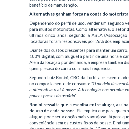
benefício de manutenção.
Alternativas ganham força na conta do motorista
Dependendo do perfil de uso, vender um segundo ve
para muitos motoristas. Como alternativa, o setor
últimos cinco anos, segundo a ABLA (Associação 
locadoras foram responsáveis por 26% dos emplacam
Diante dos custos crescentes para manter um carro,
100% digital, com aluguel a partir de uma hora e c
Além da locação por demanda, a empresa também dispo
quem precisa do carro com mais frequência.
Segundo Luiz Bonini, CRO da Turbi, a crescente ade
no comportamento de consumo:
“O modelo de locaçã
e alternativa real à posse. A tecnologia nos permite e
poucos passos do usuário”.
Bonini ressalta que a escolha entre alugar, assin
de uso de cada pessoa.
Ele explica que para quem p
aluguel pode ser a opção mais vantajosa. Já para que
conveniência sem os custos fixos da posse. E há t
de usos mais severos do veículo. “Com o serviço d