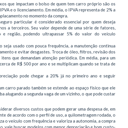
ixos que impactam o bolso de quem tem carro próprio são os
 IPVA e o licenciamento. Em média, o IPVA representa de 2% a
 emplacamento no momento da compra.
seguro particular é considerado essencial por quem deseja
nos a terceiros. Seu valor depende de uma série de fatores,
o e região, podendo ultrapassar 5% do valor do veículo
o seja usado com pouca frequência, a manutenção continua
mento e evitar desgastes. Troca de óleo, filtros, revisão dos
s itens que demandam atenção periódica. Em média, para um
cerca de R$ 500 por ano e se multiplicam quando se trata de
reciação pode chegar a 20% já no primeiro ano e seguir
um carro parado também se estende ao espaço físico que ele
ba alugando a segunda vaga de um vizinho, o que pode custar
nsiderar diversos custos que podem gerar uma despesa de, em
nte de acordo com o perfil de uso, a quilometragem rodada, o
za o veículo com frequência e valoriza a autonomia, a compra
aso, vale buscar modelos com menor depreciação e bom custo-