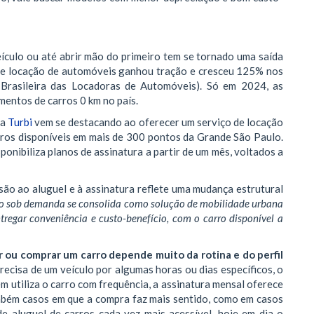
ículo ou até abrir mão do primeiro tem se tornado uma saída
 de locação de automóveis ganhou tração e cresceu 125% nos
Brasileira das Locadoras de Automóveis). Só em 2024, as
entos de carros 0 km no país.
 a
Turbi
vem se destacando ao oferecer um serviço de locação
arros disponíveis em mais de 300 pontos da Grande São Paulo.
nibiliza planos de assinatura a partir de um mês, voltados a
são ao aluguel e à assinatura reflete uma mudança estrutural
o sob demanda se consolida como solução de mobilidade urbana
ntregar conveniência e custo-benefício, com o carro disponível a
ar ou comprar um carro depende muito da rotina e do perfil
recisa de um veículo por algumas horas ou dias específicos, o
m utiliza o carro com frequência, a assinatura mensal oferece
ambém casos em que a compra faz mais sentido, como em casos
e aluguel de carros cada vez mais acessível, hoje em dia o