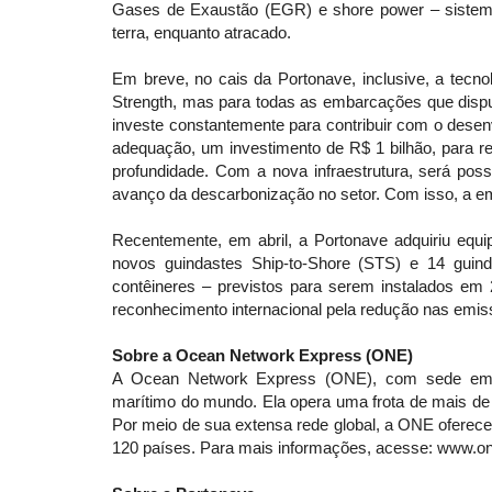
Gases de Exaustão (EGR) e shore power – sistema
terra, enquanto atracado.
Em breve, no cais da Portonave, inclusive, a tecn
Strength, mas para todas as embarcações que disp
investe constantemente para contribuir com o desen
adequação, um investimento de R$ 1 bilhão, para 
profundidade. Com a nova infraestrutura, será poss
avanço da descarbonização no setor. Com isso, a emp
Recentemente, em abril, a Portonave adquiriu eq
novos guindastes Ship-to-Shore (STS) e 14 gui
contêineres – previstos para serem instalados em
reconhecimento internacional pela redução nas emi
Sobre a Ocean Network Express (ONE)
A Ocean Network Express (ONE), com sede em S
marítimo do mundo. Ela opera uma frota de mais de
Por meio de sua extensa rede global, a ONE oferece 
120 países. Para mais informações, acesse: www.on