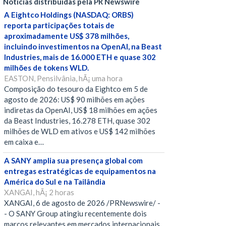
Notícias distribuídas pela PR Newswire
A Eightco Holdings (NASDAQ: ORBS)
reporta participações totais de
aproximadamente US$ 378 milhões,
incluindo investimentos na OpenAI, na Beast
Industries, mais de 16.000 ETH e quase 302
milhões de tokens WLD.
EASTON, Pensilvânia, hÃ¡ uma hora
Composição do tesouro da Eightco em 5 de
agosto de 2026: US$ 90 milhões em ações
indiretas da OpenAI, US$ 18 milhões em ações
da Beast Industries, 16.278 ETH, quase 302
milhões de WLD em ativos e US$ 142 milhões
em caixa e…
A SANY amplia sua presença global com
entregas estratégicas de equipamentos na
América do Sul e na Tailândia
XANGAI, hÃ¡ 2 horas
XANGAI, 6 de agosto de 2026 /PRNewswire/ -
- O SANY Group atingiu recentemente dois
marcos relevantes em mercados internacionais,