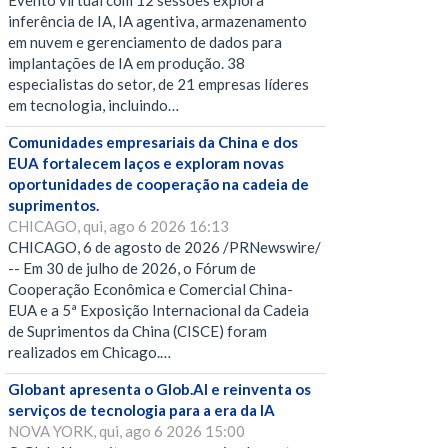
Evento virtual com 12 sessões explora
inferência de IA, IA agentiva, armazenamento
em nuvem e gerenciamento de dados para
implantações de IA em produção. 38
especialistas do setor, de 21 empresas líderes
em tecnologia, incluindo…
Comunidades empresariais da China e dos
EUA fortalecem laços e exploram novas
oportunidades de cooperação na cadeia de
suprimentos.
CHICAGO, qui, ago 6 2026 16:13
CHICAGO, 6 de agosto de 2026 /PRNewswire/
-- Em 30 de julho de 2026, o Fórum de
Cooperação Econômica e Comercial China-
EUA e a 5ª Exposição Internacional da Cadeia
de Suprimentos da China (CISCE) foram
realizados em Chicago.…
Globant apresenta o Glob.AI e reinventa os
serviços de tecnologia para a era da IA
NOVA YORK, qui, ago 6 2026 15:00