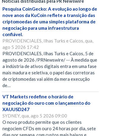
Notícias distribuídas pela PR Newswire
Pesquisa CoinGecko: A evolução ao longo de
nove anos da KuCoin reflete a transição das
criptomoedas de uma simples plataforma de
negociação para uma infraestrutura
confiável.
PROVIDENCIALES, Ilhas Turks e Caicos, qua,
ago 5 2026 17:42
PROVIDENCIALES, Ilhas Turks e Caicos, 5 de
agosto de 2026 /PRNewswire/ -- À medida que
a indústria de ativos digitais entra em uma fase
mais madura e seletiva, o papel das corretoras
de criptomoedas vai além da mera execução
de…
VT Markets redefine o horário de
negociação do ouro com o lançamento do
XAUUSD247
SYDNEY, qua, ago 5 2026 09:00
O novo produto permite que os clientes
negociem CFDs em ouro 24 horas por dia, sete
dias por semana, com custos mais baixos e