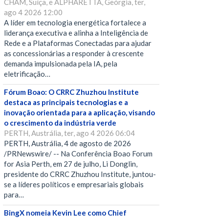
CHAM, Suíça, e ALPHARETTA, Geórgia, ter,
ago 4 2026 12:00
A líder em tecnologia energética fortalece a
liderança executiva e alinha a Inteligência de
Rede e a Plataformas Conectadas para ajudar
as concessionárias a responder à crescente
demanda impulsionada pela IA, pela
eletrificação…
Fórum Boao: O CRRC Zhuzhou Institute
destaca as principais tecnologias e a
inovação orientada para a aplicação, visando
o crescimento da indústria verde
PERTH, Austrália, ter, ago 4 2026 06:04
PERTH, Austrália, 4 de agosto de 2026
/PRNewswire/ -- Na Conferência Boao Forum
for Asia Perth, em 27 de julho, Li Donglin,
presidente do CRRC Zhuzhou Institute, juntou-
se a líderes políticos e empresariais globais
para…
BingX nomeia Kevin Lee como Chief