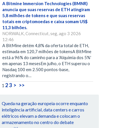
A Bitmine Immersion Technologies (BMNR)
anuncia que suas reservas de ETH atingiram
5,8 milhões de tokens e que suas reservas
totais em criptomoedas e caixa somam US$
11,3 bilhões.
NORWALK, Connecticut, seg, ago 3 2026
12:46
A BitMine detém 4,8% da oferta total de ETH,
estimada em 120,7 milhões de tokensA BitMine
está a 96% do caminho para a 'Alquimia dos 5%'
em apenas 13 mesesEm julho, o ETH superou o
Nasdaq 100 em 2.500 pontos-base,
registrando o…
2
3
>
>>
1
Queda na geração europeia ocorre enquanto
inteligência artificial, data centers e carros
elétricos elevam a demanda e colocam o
armazenamento no centro do debate