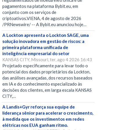
regulamentados de moeda eletrônica e de
pagamentos na plataforma Bybit.eu, em
conjunto com os serviços de
criptoativos.VIENA, 4 de agosto de 2026
/PRNewswire/ -- A Bybit.eu anunciou hoje…
A Lockton apresenta o Lockton SAGE, uma
solução inovadora em gestão de riscos: a
primeira plataforma unificada de
inteligência empresarial do setor
KANSAS CITY, Missouri, ter, ago 4 2026 16:43
Projetado especificamente para levar todo o
potencial dos dados proprietários da Lockton,
das análises avançadas, dos recursos baseados
em IA e do conhecimento especializado às
decisões dos clientes, em larga escala KANSAS
CITY,…
A Landis+Gyr reforça sua equipe de
liderança sênior para acelerar o crescimento,
à medida que os investimentos em redes
elétricas nos EUA ganham ritmo.