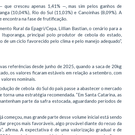
— que cresceu apenas 1,41% —, mas sim pelos ganhos de
anga (10,04%), Rio do Sul (11,03%) e Canoinhas (8,09%). A
 encontra na fase de frutificação.
nto Rural da Epagri/Cepa, Lillian Bastian, o cenário para a
 Ituporanga, principal polo produtor de cebola do estado,
o de um ciclo favorecido pelo clima e pelo manejo adequado”,
as referências desde junho de 2025, quando a saca de 20kg
cado, os valores ficaram estáveis em relação a setembro, com
 valores nominais.
rodução de cebola do Sul do país passe a abastecer o mercado
e torna uma estratégia recomendada. “Em Santa Catarina, as
mantenham parte da safra estocada, aguardando períodos de
 já começou, mas grande parte desse volume inicial está sendo
ar preços mais favoráveis, algo provável diante do recuo da
”, afirma. A expectativa é de uma valorização gradual e de