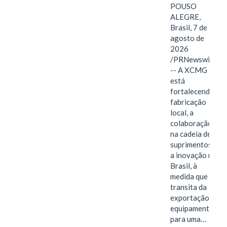
POUSO
ALEGRE,
Brasil, 7 de
agosto de
2026
/PRNewswire/
-- A XCMG
está
fortalecendo a
fabricação
local, a
colaboração
na cadeia de
suprimentos e
a inovação no
Brasil, à
medida que
transita da
exportação de
equipamentos
para uma…