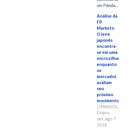
um Panda…
Análise da
FP
Markets:
O iene
japonês
encontra-
se em uma
encruzilhada
enquanto
os
mercados
avaliam
seu
próximo
movimento.
LIMASSOL,
Chipre,
sex, ago 7
2026