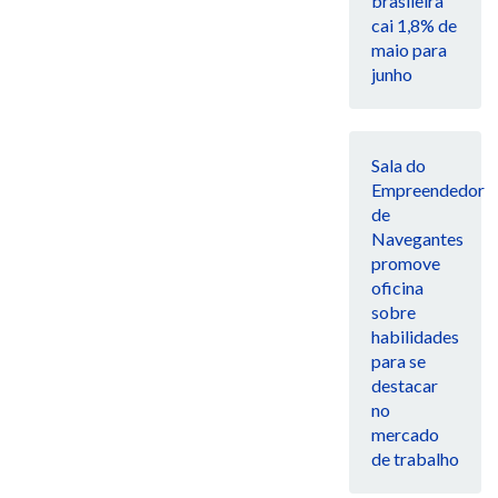
brasileira
cai 1,8% de
maio para
junho
Sala do
Empreendedor
de
Navegantes
promove
oficina
sobre
habilidades
para se
destacar
no
mercado
de trabalho