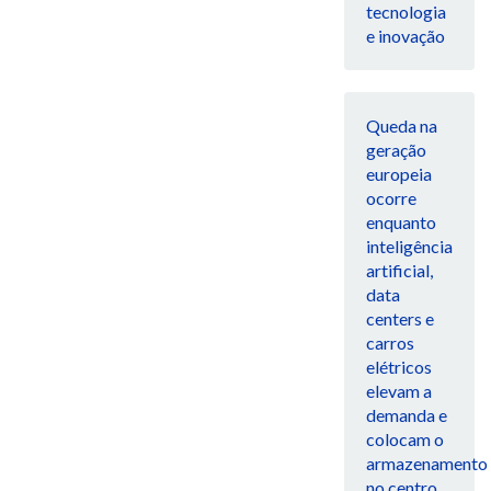
tecnologia
e inovação
Queda na
geração
europeia
ocorre
enquanto
inteligência
artificial,
data
centers e
carros
elétricos
elevam a
demanda e
colocam o
armazenamento
no centro