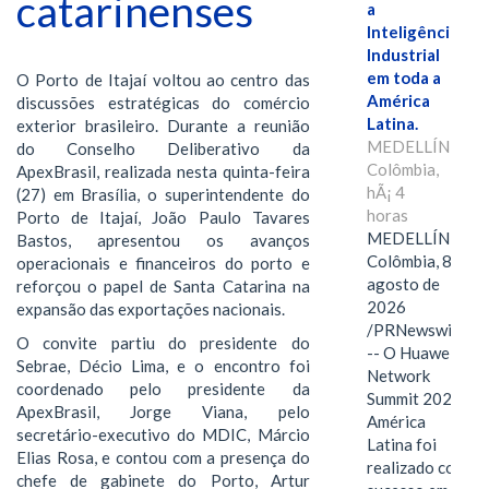
catarinenses
a
Inteligência
Industrial
em toda a
O Porto de Itajaí voltou ao centro das
América
discussões estratégicas do comércio
Latina.
exterior brasileiro. Durante a reunião
MEDELLÍN,
do Conselho Deliberativo da
Colômbia,
ApexBrasil, realizada nesta quinta-feira
hÃ¡ 4
(27) em Brasília, o superintendente do
horas
Porto de Itajaí, João Paulo Tavares
MEDELLÍN,
Bastos, apresentou os avanços
Colômbia, 8 de
operacionais e financeiros do porto e
agosto de
reforçou o papel de Santa Catarina na
2026
expansão das exportações nacionais.
/PRNewswire/
O convite partiu do presidente do
-- O Huawei
Sebrae, Décio Lima, e o encontro foi
Network
coordenado pelo presidente da
Summit 2026
ApexBrasil, Jorge Viana, pelo
América
secretário-executivo do MDIC, Márcio
Latina foi
Elias Rosa, e contou com a presença do
realizado com
chefe de gabinete do Porto, Artur