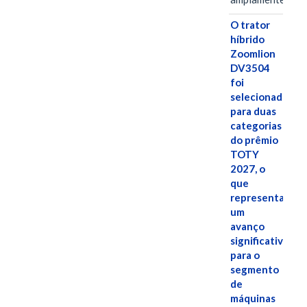
O trator
híbrido
Zoomlion
DV3504
foi
selecionado
para duas
categorias
do prêmio
TOTY
2027, o
que
representa
um
avanço
significativo
para o
segmento
de
máquinas