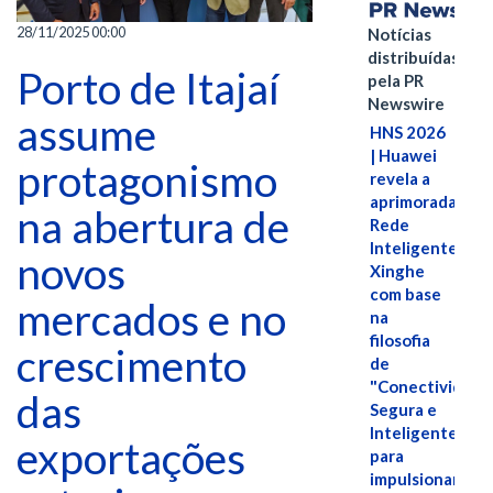
28/11/2025 00:00
Notícias
distribuídas
Porto de Itajaí
pela PR
Newswire
assume
HNS 2026
| Huawei
protagonismo
revela a
aprimorada
na abertura de
Rede
Inteligente
novos
Xinghe
com base
mercados e no
na
filosofia
crescimento
de
"Conectividade
das
Segura e
Inteligente"
exportações
para
impulsionar