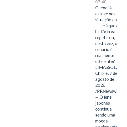
07:48
O iene já
esteve nesta
situação antes
— será que a
história vai se
repetir ou,
desta vez, o
cenário é
realmente
diferente?
LIMASSOL,
Chipre, 7 de
agosto de
2026
/PRNewswire/
-- O iene
japonês
continua
sendo uma
moeda
amplamente…