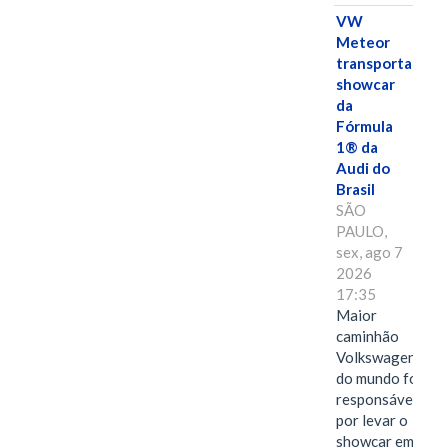
VW
Meteor
transporta
showcar
da
Fórmula
1® da
Audi do
Brasil
SÃO
PAULO,
sex, ago 7
2026
17:35
Maior
caminhão
Volkswagen
do mundo foi
responsável
por levar o
showcar em