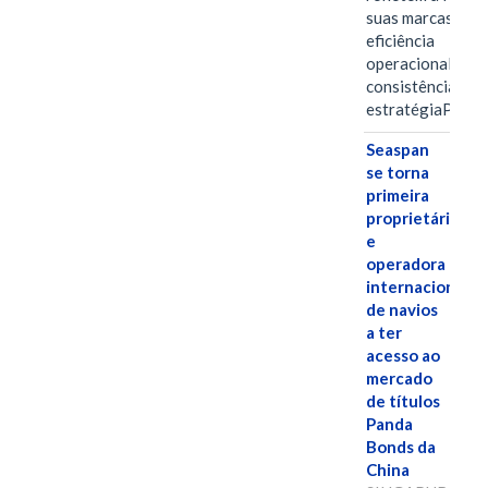
suas marcas, a
eficiência
operacional e a
consistência de 
estratégiaPOR
Seaspan
se torna
primeira
proprietária
e
operadora
internacional
de navios
a ter
acesso ao
mercado
de títulos
Panda
Bonds da
China