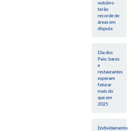
outubro
terão
recorde de
áreas em
disputa
Dia dos
Pais: bares
e
restaurantes
esperam
faturar
mais do
que em
2025
Endividamento