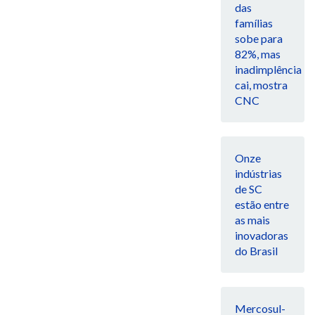
das
famílias
sobe para
82%, mas
inadimplência
cai, mostra
CNC
Onze
indústrias
de SC
estão entre
as mais
inovadoras
do Brasil
Mercosul-