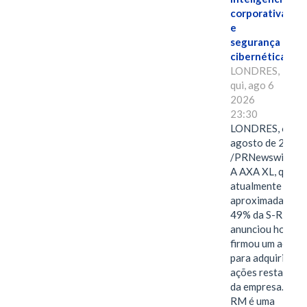
corporativa
e
segurança
cibernética
LONDRES,
qui, ago 6
2026
23:30
LONDRES, 6 de
agosto de 2026
/PRNewswire/ -
A AXA XL, que
atualmente deté
aproximadament
49% da S-RM,
anunciou hoje qu
firmou um acord
para adquirir as
ações restantes
da empresa. A S-
RM é uma