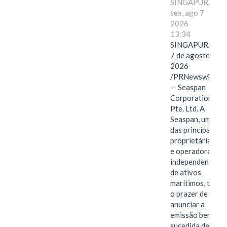
SINGAPURA,
sex, ago 7
2026
13:34
SINGAPURA,
7 de agosto de
2026
/PRNewswire/
-- Seaspan
Corporation
Pte. Ltd. A
Seaspan, uma
das principais
proprietárias
e operadoras
independentes
de ativos
marítimos, tem
o prazer de
anunciar a
emissão bem-
sucedida de