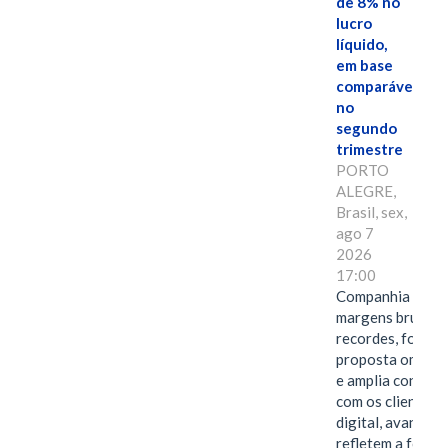
de 8% no
lucro
líquido,
em base
comparável,
no
segundo
trimestre
PORTO
ALEGRE,
Brasil, sex,
ago 7
2026
17:00
Companhia alcan
margens brutas
recordes, fortal
proposta omnica
e amplia conexã
com os clientes 
digital, avanços 
refletem a força 