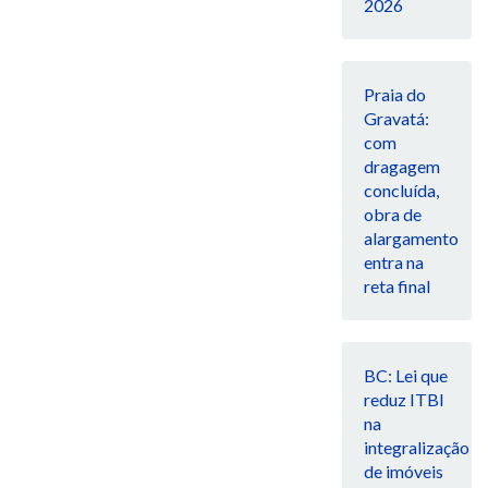
2026
Praia do
Gravatá:
com
dragagem
concluída,
obra de
alargamento
entra na
reta final
BC: Lei que
reduz ITBI
na
integralização
de imóveis