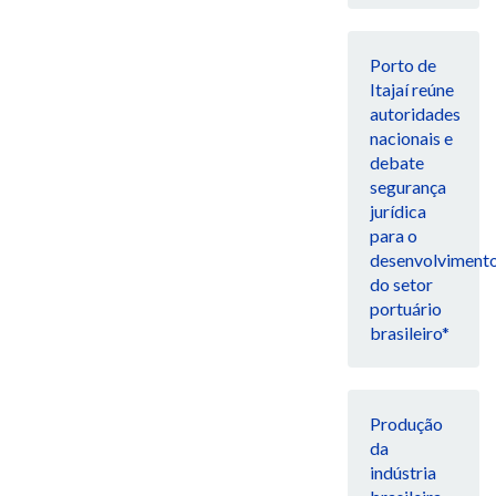
Porto de
Itajaí reúne
autoridades
nacionais e
debate
segurança
jurídica
para o
desenvolviment
do setor
portuário
brasileiro*
Produção
da
indústria