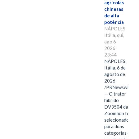
agrícolas
chinesas
de alta
potência
NÁPOLES,
Itália, qui,
ago 6
2026
23:44
NÁPOLES,
Itália, 6 de
agosto de
2026
/PRNewswire/
-- O trator
híbrido
DV3504 da
Zoomlion foi
selecionado
para duas
categorias do