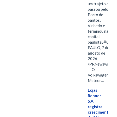
um trajeto que
passou pelo
Porto de
Santos,
Vinhedo e
terminou na
capital
paulistaSÃO
PAULO, 7 de
agosto de
2026
/PRNewswire/
-- O
Volkswagen
Meteor…
Lojas
Renner
S.A.
registra
crescimento