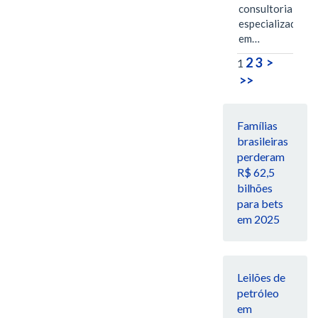
consultoria
especializada
em…
2
3
>
1
>>
Famílias
brasileiras
perderam
R$ 62,5
bilhões
para bets
em 2025
Leilões de
petróleo
em