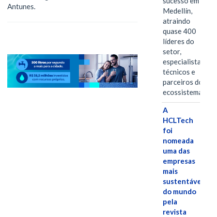
sucesso em
Antunes.
Medellín,
atraindo
quase 400
líderes do
setor,
especialistas
técnicos e
parceiros do
ecossistema.…
A
HCLTech
foi
nomeada
uma das
empresas
mais
sustentáveis
do mundo
pela
revista