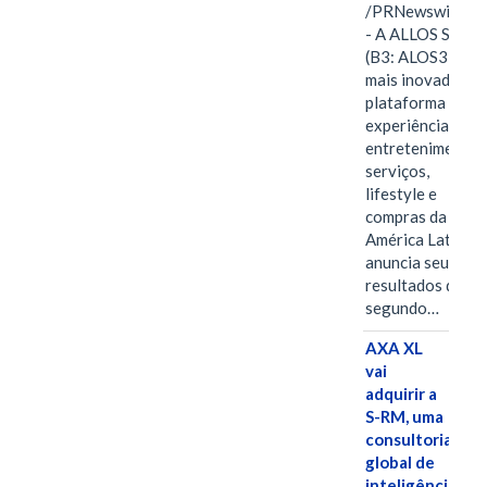
/PRNewswire/ -
- A ALLOS S.A.
(B3: ALOS3), a
mais inovadora
plataforma de
experiências,
entretenimento,
serviços,
lifestyle e
compras da
América Latina
anuncia seus
resultados do
segundo…
AXA XL
vai
adquirir a
S-RM, uma
consultoria
global de
inteligência