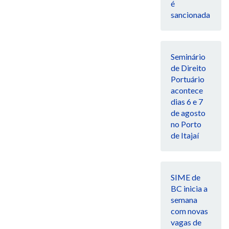
é
sancionada
Seminário
de Direito
Portuário
acontece
dias 6 e 7
de agosto
no Porto
de Itajaí
SIME de
BC inicia a
semana
com novas
vagas de