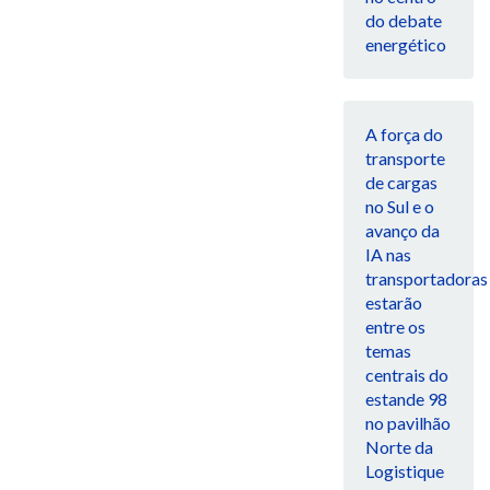
do debate
energético
A força do
transporte
de cargas
no Sul e o
avanço da
IA nas
transportadoras
estarão
entre os
temas
centrais do
estande 98
no pavilhão
Norte da
Logistique