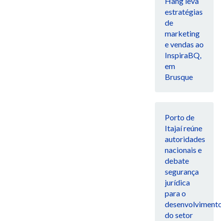
Hang leva
estratégias
de
marketing
e vendas ao
InspiraBQ,
em
Brusque
Porto de
Itajaí reúne
autoridades
nacionais e
debate
segurança
jurídica
para o
desenvolviment
do setor