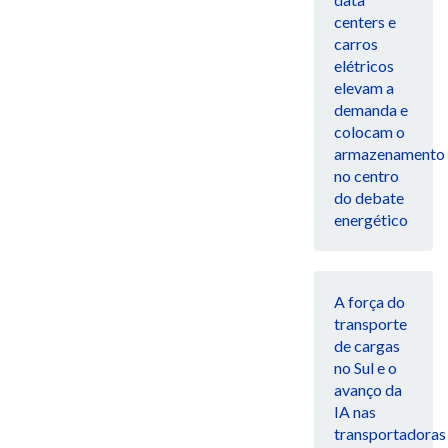
centers e
carros
elétricos
elevam a
demanda e
colocam o
armazenamento
no centro
do debate
energético
A força do
transporte
de cargas
no Sul e o
avanço da
IA nas
transportadoras