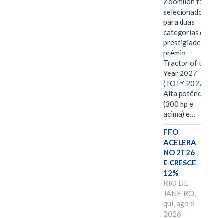
Zoomlion foi
selecionado
para duas
categorias do
prestigiado
prêmio
Tractor of the
Year 2027
(TOTY 2027:
Alta potência
(300 hp e
acima) e…
FFO
ACELERA
NO 2T26
E CRESCE
12%
RIO DE
JANEIRO,
qui, ago 6
2026