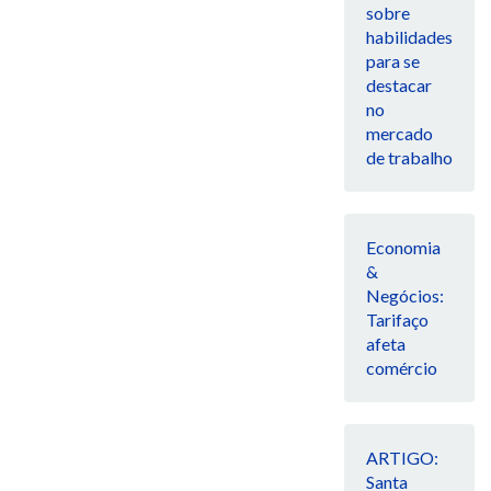
sobre
habilidades
para se
destacar
no
mercado
de trabalho
Economia
&
Negócios:
Tarifaço
afeta
comércio
ARTIGO:
Santa