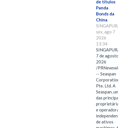
de títulos
Panda
Bonds da
China
SINGAPURA,
sex, ago 7
2026
13:34
SINGAPURA,
7 de agosto de
2026
/PRNewswire/
-- Seaspan
Corporation
Pte. Ltd. A
Seaspan, uma
das principais
proprietárias
e operadoras
independentes
de ativos
marítimos, tem