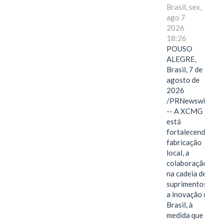
Brasil, sex,
ago 7
2026
18:26
POUSO
ALEGRE,
Brasil, 7 de
agosto de
2026
/PRNewswire/
-- A XCMG
está
fortalecendo a
fabricação
local, a
colaboração
na cadeia de
suprimentos e
a inovação no
Brasil, à
medida que