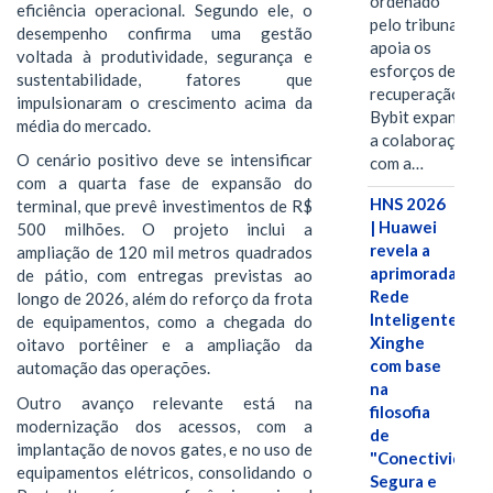
ordenado
eficiência operacional. Segundo ele, o
pelo tribunal
desempenho confirma uma gestão
apoia os
voltada à produtividade, segurança e
esforços de
sustentabilidade, fatores que
recuperação e
impulsionaram o crescimento acima da
Bybit expande
média do mercado.
a colaboração
O cenário positivo deve se intensificar
com a…
com a quarta fase de expansão do
HNS 2026
terminal, que prevê investimentos de R$
| Huawei
500 milhões. O projeto inclui a
revela a
ampliação de 120 mil metros quadrados
aprimorada
de pátio, com entregas previstas ao
Rede
longo de 2026, além do reforço da frota
Inteligente
de equipamentos, como a chegada do
Xinghe
oitavo portêiner e a ampliação da
com base
automação das operações.
na
Outro avanço relevante está na
filosofia
modernização dos acessos, com a
de
implantação de novos gates, e no uso de
"Conectividade
equipamentos elétricos, consolidando o
Segura e