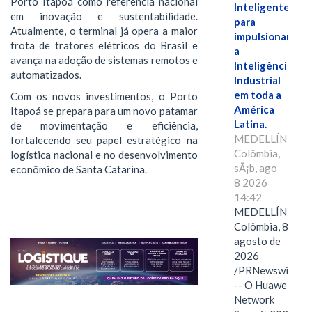
Porto Itapoá como referência nacional
Inteligente"
em inovação e sustentabilidade.
para
Atualmente, o terminal já opera a maior
impulsionar
frota de tratores elétricos do Brasil e
a
avança na adoção de sistemas remotos e
Inteligência
automatizados.
Industrial
em toda a
Com os novos investimentos, o Porto
América
Itapoá se prepara para um novo patamar
Latina.
de movimentação e eficiência,
MEDELLÍN,
fortalecendo seu papel estratégico na
Colômbia,
logística nacional e no desenvolvimento
sÃ¡b, ago
econômico de Santa Catarina.
8 2026
14:42
MEDELLÍN,
Colômbia, 8 de
agosto de
2026
/PRNewswire/
-- O Huawei
Network