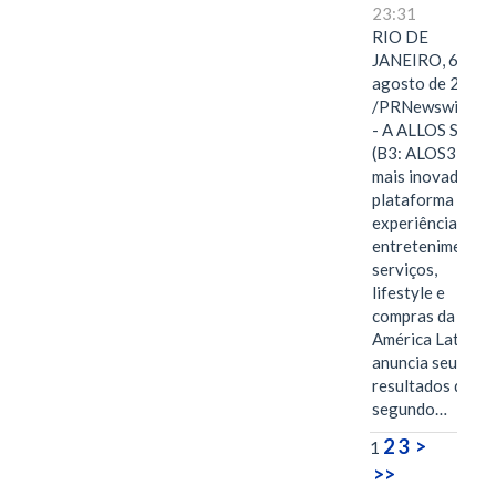
23:31
RIO DE
JANEIRO, 6 de
agosto de 2026
/PRNewswire/ -
- A ALLOS S.A.
(B3: ALOS3), a
mais inovadora
plataforma de
experiências,
entretenimento,
serviços,
lifestyle e
compras da
América Latina
anuncia seus
resultados do
segundo…
2
3
>
1
>>