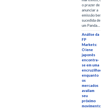
o prazer de
anunciar a
emissão bem-
sucedida de
um Panda…
Análise da
FP
Markets:
O iene
japonês
encontra-
se em uma
encruzilhada
enquanto
os
mercados
avaliam
seu
próximo
movimento.