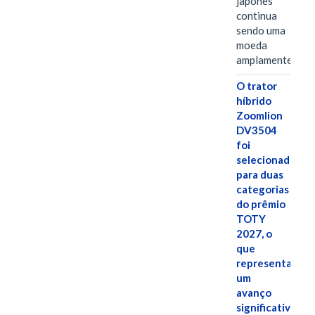
japonês
continua
sendo uma
moeda
amplamente…
O trator
híbrido
Zoomlion
DV3504
foi
selecionado
para duas
categorias
do prêmio
TOTY
2027, o
que
representa
um
avanço
significativo