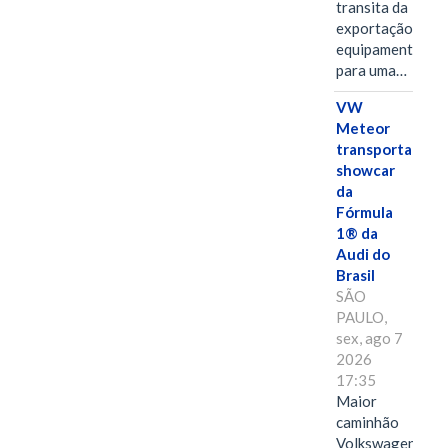
transita da
exportação de
equipamentos
para uma…
VW
Meteor
transporta
showcar
da
Fórmula
1® da
Audi do
Brasil
SÃO
PAULO,
sex, ago 7
2026
17:35
Maior
caminhão
Volkswagen