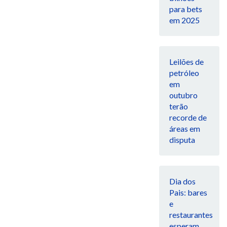
para bets
em 2025
Leilões de
petróleo
em
outubro
terão
recorde de
áreas em
disputa
Dia dos
Pais: bares
e
restaurantes
esperam