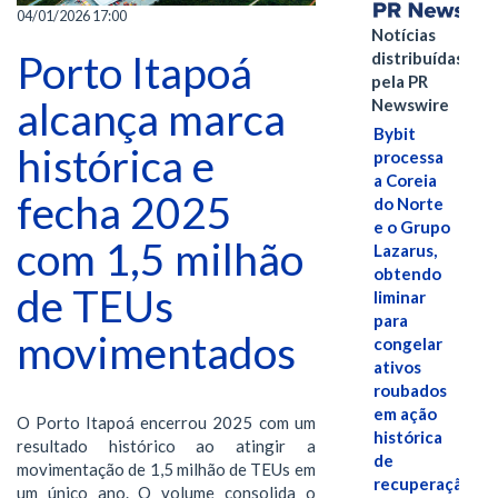
04/01/2026 17:00
Notícias
Porto Itapoá
distribuídas
pela PR
alcança marca
Newswire
Bybit
histórica e
processa
a Coreia
fecha 2025
do Norte
e o Grupo
com 1,5 milhão
Lazarus,
obtendo
de TEUs
liminar
para
movimentados
congelar
ativos
roubados
em ação
O Porto Itapoá encerrou 2025 com um
histórica
resultado histórico ao atingir a
de
movimentação de 1,5 milhão de TEUs em
recuperação
um único ano. O volume consolida o