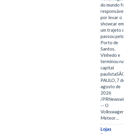
do mundo foi
responsável
por levar o
showcar em
um trajeto que
passou pelo
Porto de
Santos,
Vinhedo e
terminou na
capital
paulistaSÃO
PAULO, 7 de
agosto de
2026
/PRNewswire/
-- O
Volkswagen
Meteor…
Lojas