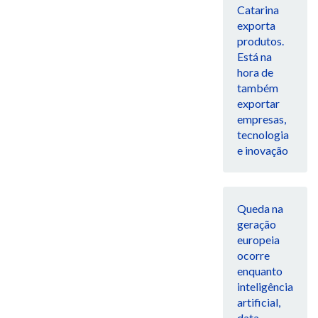
Catarina
exporta
produtos.
Está na
hora de
também
exportar
empresas,
tecnologia
e inovação
Queda na
geração
europeia
ocorre
enquanto
inteligência
artificial,
data