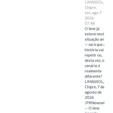
LIMASSOL,
Chipre,
sex, ago 7
2026
07:48
O iene já
esteve nesta
situação antes
— será que a
história vai se
repetir ou,
desta vez, o
cenário é
realmente
diferente?
LIMASSOL,
Chipre, 7 de
agosto de
2026
/PRNewswire/
-- O iene