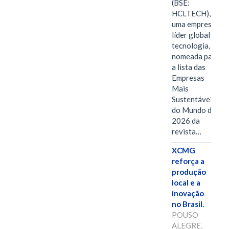
(BSE:
HCLTECH),
uma empresa
líder global em
tecnologia, foi
nomeada para
a lista das
Empresas
Mais
Sustentáveis
do Mundo de
2026 da
revista…
XCMG
reforça a
produção
local e a
inovação
no Brasil.
POUSO
ALEGRE,