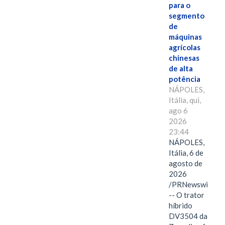
para o
segmento
de
máquinas
agrícolas
chinesas
de alta
potência
NÁPOLES,
Itália, qui,
ago 6
2026
23:44
NÁPOLES,
Itália, 6 de
agosto de
2026
/PRNewswire/
-- O trator
híbrido
DV3504 da