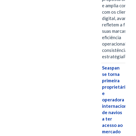
e amplia conexã
com os clientes 
digital, avanços 
refletem a força 
suas marcas, a
eficiência
operacional e a
consistência de 
estratégiaPOR
Seaspan
se torna
primeira
proprietária
e
operadora
internacional
de navios
a ter
acesso ao
mercado