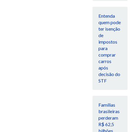
Entenda
quem pode
ter isenção
de
impostos
para
comprar
carros
após
decisão do
STF
Famílias
brasileiras
perderam
R$ 62,5
bilhões