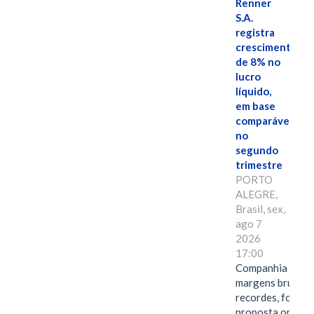
Renner
S.A.
registra
crescimento
de 8% no
lucro
líquido,
em base
comparável,
no
segundo
trimestre
PORTO
ALEGRE,
Brasil, sex,
ago 7
2026
17:00
Companhia alcan
margens brutas
recordes, fortal
proposta omnica