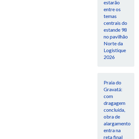
estarão
entre os
temas
centrais do
estande 98
no pavilhão
Norte da
Logistique
2026
Praia do
Gravatá:
com
dragagem
concluída,
obra de
alargamento
entra na
reta final