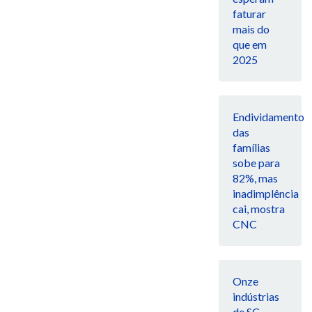
faturar
mais do
que em
2025
Endividamento
das
famílias
sobe para
82%, mas
inadimplência
cai, mostra
CNC
Onze
indústrias
de SC