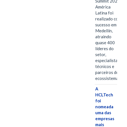
Summit 2026
América
Latina foi
realizado com
sucesso em
Medellín,
atraindo
quase 400
líderes do
setor,
especialistas
técnicos e
parceiros do
ecossistema.…
A
HCLTech
foi
nomeada
uma das
empresas
mais