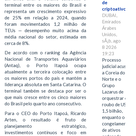
de
terminal entre os maiores do Brasil e
criptoativos
representa um crescimento expressivo
DUBAI,
de 25% em relação a 2024, quando
Emirados
foram movimentados 1,2 milhão de
Árabes
TEUs — desempenho muito acima da
Unidos,
média nacional do setor, estimada em
sÃ¡b, ago
cerca de 8%.
8 2026
De acordo com o ranking da Agência
19:23
Nacional de Transportes Aquaviários
Processo
(Antaq), o Porto Itapoá ocupa
judicial acusa
atualmente a terceira colocação entre
a Coreia do
os maiores portos do país e mantém a
Norte e o
liderança absoluta em Santa Catarina. O
Grupo
terminal também se destaca por ser o
Lazarus de
que mais cresce entre os cinco maiores
orquestrar o
do Brasil pelo quarto ano consecutivo.
roubo de US$
1,5 bilhão,
Para o CEO do Porto Itapoá, Ricardo
enquanto o
Arten, o resultado é fruto de
congelamento
planejamento estratégico,
de ativos
investimentos contínuos e foco em