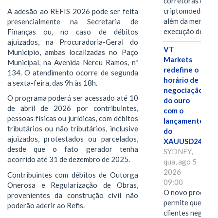
corretoras de
criptomoedas va
A adesão ao REFIS 2026 pode ser feita
além da mera
presencialmente na Secretaria de
execução de…
Finanças ou, no caso de débitos
ajuizados, na Procuradoria-Geral do
VT
Município, ambas localizadas no Paço
Markets
Municipal, na Avenida Nereu Ramos, nº
redefine o
134. O atendimento ocorre de segunda
horário de
a sexta-feira, das 9h às 18h.
negociação
O programa poderá ser acessado até 10
do ouro
de abril de 2026 por contribuintes,
com o
pessoas físicas ou jurídicas, com débitos
lançamento
tributários ou não tributários, inclusive
do
ajuizados, protestados ou parcelados,
XAUUSD247
desde que o fato gerador tenha
SYDNEY,
ocorrido até 31 de dezembro de 2025.
qua, ago 5
2026
Contribuintes com débitos de Outorga
09:00
Onerosa e Regularização de Obras,
O novo produto
provenientes da construção civil não
permite que os
poderão aderir ao Refis.
clientes negocie