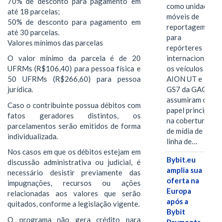
70% de desconto para pagamento em
como unidades
até 18 parcelas;
móveis de
50% de desconto para pagamento em
reportagem
até 30 parcelas.
para
Valores mínimos das parcelas
repórteres
internacionais,
O valor mínimo da parcela é de 20
os veículos
UFRMs (R$106,40) para pessoa física e
AION UT e
50 UFRMs (R$266,60) para pessoa
GS7 da GAC
jurídica.
assumiram o
Caso o contribuinte possua débitos com
papel principal
fatos geradores distintos, os
na cobertura
parcelamentos serão emitidos de forma
de mídia de
individualizada.
linha de…
Nos casos em que os débitos estejam em
Bybit.eu
discussão administrativa ou judicial, é
amplia sua
necessário desistir previamente das
oferta na
impugnações, recursos ou ações
Europa
relacionadas aos valores que serão
após a
quitados, conforme a legislação vigente.
Bybit
O programa não gera crédito para