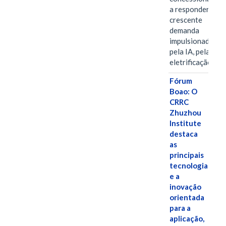
a responder à
crescente
demanda
impulsionada
pela IA, pela
eletrificação…
Fórum
Boao: O
CRRC
Zhuzhou
Institute
destaca
as
principais
tecnologias
e a
inovação
orientada
para a
aplicação,