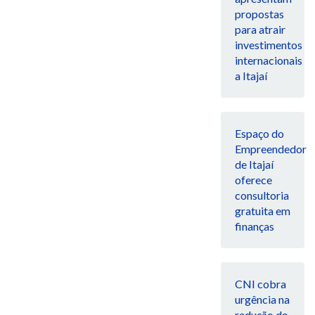
propostas
para atrair
investimentos
internacionais
a Itajaí
Espaço do
Empreendedor
de Itajaí
oferece
consultoria
gratuita em
finanças
CNI cobra
urgência na
redução do