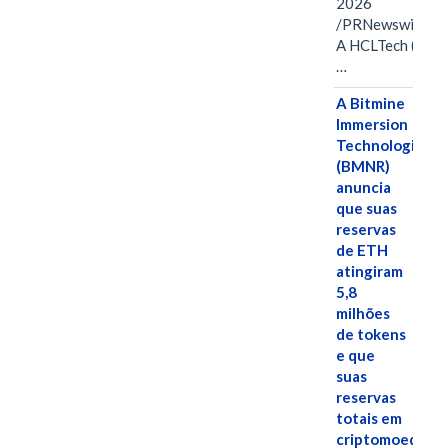
2026
/PRNewswire/ -
A HCLTech (NSE:
…
A Bitmine
Immersion
Technologies
(BMNR)
anuncia
que suas
reservas
de ETH
atingiram
5,8
milhões
de tokens
e que
suas
reservas
totais em
criptomoedas