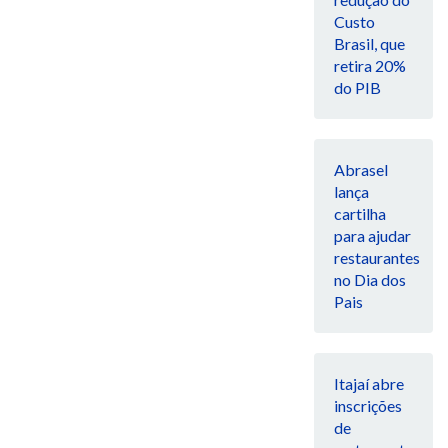
Custo
Brasil, que
retira 20%
do PIB
Abrasel
lança
cartilha
para ajudar
restaurantes
no Dia dos
Pais
Itajaí abre
inscrições
de