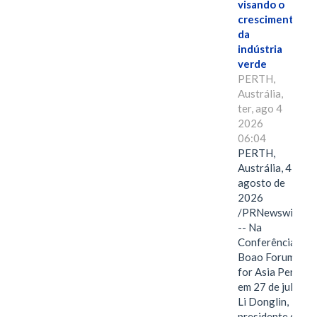
visando o
crescimento
da
indústria
verde
PERTH,
Austrália,
ter, ago 4
2026
06:04
PERTH,
Austrália, 4 de
agosto de
2026
/PRNewswire/
-- Na
Conferência
Boao Forum
for Asia Perth,
em 27 de julho,
Li Donglin,
presidente do