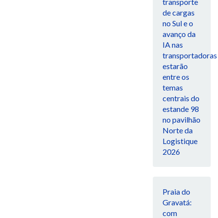
transporte
de cargas
no Sul e o
avanço da
IA nas
transportadoras
estarão
entre os
temas
centrais do
estande 98
no pavilhão
Norte da
Logistique
2026
Praia do
Gravatá:
com