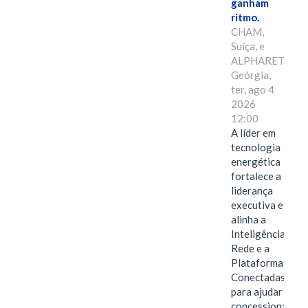
ganham
ritmo.
CHAM,
Suíça, e
ALPHARETTA,
Geórgia,
ter, ago 4
2026
12:00
A líder em
tecnologia
energética
fortalece a
liderança
executiva e
alinha a
Inteligência de
Rede e a
Plataformas
Conectadas
para ajudar as
concessionárias