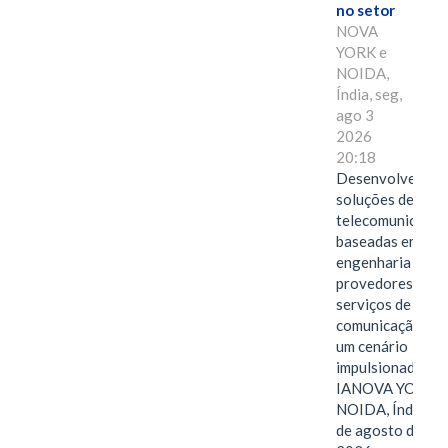
no setor
NOVA
YORK e
NOIDA,
Índia, seg,
ago 3
2026
20:18
Desenvolvendo
soluções de
telecomunicaçõe
baseadas em
engenharia para
provedores de
serviços de
comunicação em
um cenário
impulsionado pel
IANOVA YORK e
NOIDA, Índia, 3
de agosto de