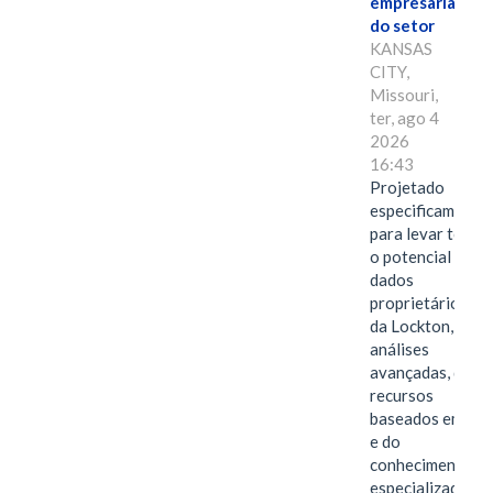
empresarial
do setor
KANSAS
CITY,
Missouri,
ter, ago 4
2026
16:43
Projetado
especificamente
para levar todo
o potencial dos
dados
proprietários
da Lockton, das
análises
avançadas, dos
recursos
baseados em IA
e do
conhecimento
especializado