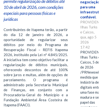
permite regularização de débitos até
negociação
10 de abril de 2026, com condições
para uma
infraestrutura
especiais para pessoas físicas e
confiável.
jurídicas
PROVIDENCIAL
Ilhas Turks
Contribuintes de Itapema terão, a partir
e Caicos,
do dia 12 de janeiro de 2026, a
qua, ago 5
oportunidade de regularizar seus
2026
débitos por meio do Programa de
17:42
Recuperação Fiscal – REFIS Itapema
PROVIDENCIAL
2026, instituído pela Lei nº 4.845/2025.
Ilhas Turks e
A iniciativa tem como objetivo facilitar a
Caicos, 5 de ago
regularização de débitos municipais,
de 2026
oferecendo descontos de até 100%
/PRNewswire/ --
sobre juros e multas, além de opções de
medida que a
parcelamento. O programa é
indústria de ativ
administrado pela Secretaria Municipal
digitais entra em
de Finanças, em conjunto com a
uma fase mais
Procuradoria-Geral do Município e a
madura e seletiva
Fundação Ambiental Área Costeira de
papel das
Itapema (FAACI).