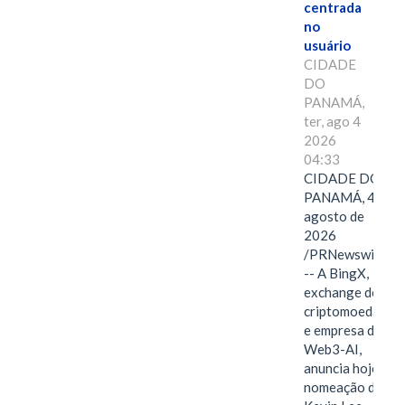
centrada
no
usuário
CIDADE
DO
PANAMÁ,
ter, ago 4
2026
04:33
CIDADE DO
PANAMÁ, 4 de
agosto de
2026
/PRNewswire/
-- A BingX,
exchange de
criptomoedas
e empresa de
Web3-AI,
anuncia hoje a
nomeação de