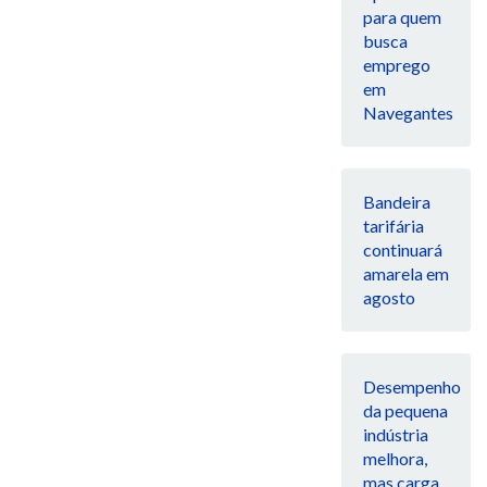
para quem
busca
emprego
em
Navegantes
Bandeira
tarifária
continuará
amarela em
agosto
Desempenho
da pequena
indústria
melhora,
mas carga