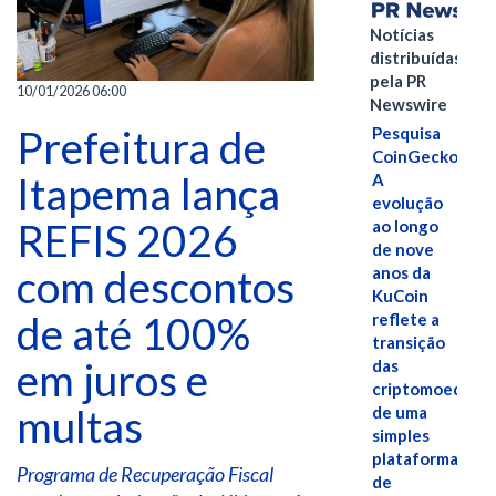
Notícias
distribuídas
pela PR
10/01/2026 06:00
Newswire
Prefeitura de
Pesquisa
CoinGecko:
Itapema lança
A
evolução
REFIS 2026
ao longo
de nove
com descontos
anos da
KuCoin
de até 100%
reflete a
transição
em juros e
das
criptomoedas
multas
de uma
simples
plataforma
Programa de Recuperação Fiscal
de