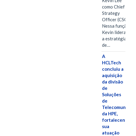
Kevin Lee
como Chief
Strategy
Officer (CSO).
Nessa função,
Kevin liderará
a estratégia
de…
A
HCLTech
concluiu a
aquisição
da divisão
de
Soluções
de
Telecomunicaç
da HPE,
fortalecendo
sua
atuação