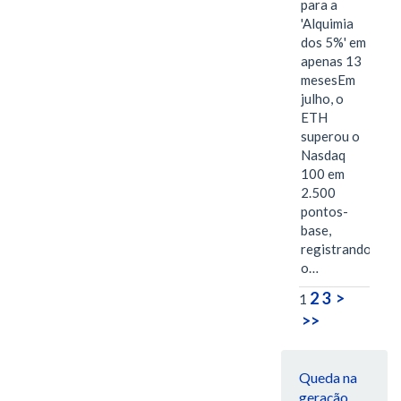
para a
'Alquimia
dos 5%' em
apenas 13
mesesEm
julho, o
ETH
superou o
Nasdaq
100 em
2.500
pontos-
base,
registrando
o…
2
3
>
1
>>
Queda na
geração