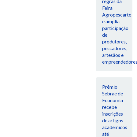
regras da
Feira
Agropescarte
e amplia
participação
de
produtores,
pescadores,
artesãos e
empreendedore
Prêmio
Sebrae de
Economia
recebe
inscrições
de artigos
acadêmicos
até