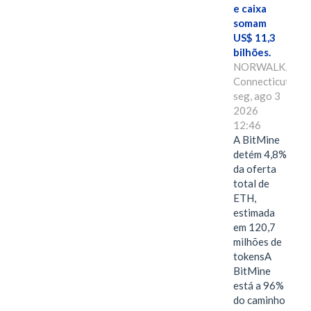
e caixa
somam
US$ 11,3
bilhões.
NORWALK,
Connecticut,
seg, ago 3
2026
12:46
A BitMine
detém 4,8%
da oferta
total de
ETH,
estimada
em 120,7
milhões de
tokensA
BitMine
está a 96%
do caminho