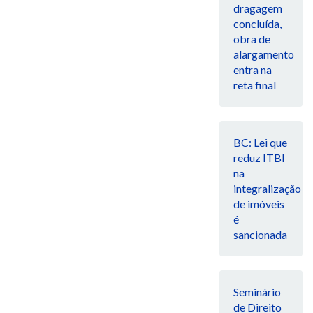
dragagem
concluída,
obra de
alargamento
entra na
reta final
BC: Lei que
reduz ITBI
na
integralização
de imóveis
é
sancionada
Seminário
de Direito