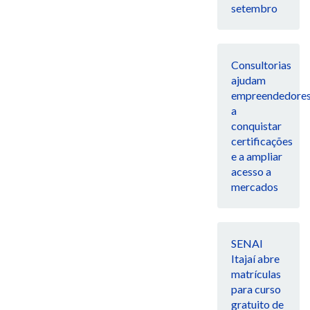
setembro
Consultorias
ajudam
empreendedore
a
conquistar
certificações
e a ampliar
acesso a
mercados
SENAI
Itajaí abre
matrículas
para curso
gratuito de