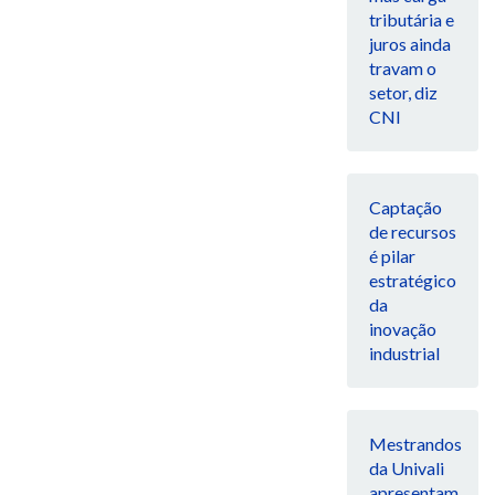
tributária e
juros ainda
travam o
setor, diz
CNI
Captação
de recursos
é pilar
estratégico
da
inovação
industrial
Mestrandos
da Univali
apresentam