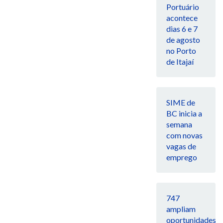
Portuário
acontece
dias 6 e 7
de agosto
no Porto
de Itajaí
SIME de
BC inicia a
semana
com novas
vagas de
emprego
747
ampliam
oportunidades