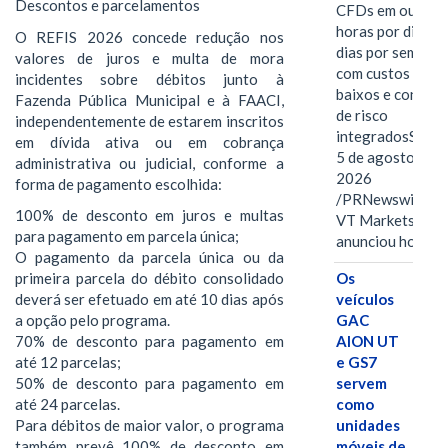
Descontos e parcelamentos
CFDs em ouro 2
horas por dia, se
O REFIS 2026 concede redução nos
dias por semana,
valores de juros e multa de mora
com custos mais
incidentes sobre débitos junto à
baixos e control
Fazenda Pública Municipal e à FAACI,
de risco
independentemente de estarem inscritos
integradosSYDN
em dívida ativa ou em cobrança
5 de agosto de
administrativa ou judicial, conforme a
2026
forma de pagamento escolhida:
/PRNewswire/ --
100% de desconto em juros e multas
VT Markets
para pagamento em parcela única;
anunciou hoje o
O pagamento da parcela única ou da
Os
primeira parcela do débito consolidado
veículos
deverá ser efetuado em até 10 dias após
GAC
a opção pelo programa.
AION UT
70% de desconto para pagamento em
e GS7
até 12 parcelas;
servem
50% de desconto para pagamento em
como
até 24 parcelas.
unidades
Para débitos de maior valor, o programa
móveis de
também prevê 100% de desconto em