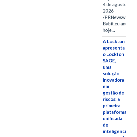
4 de agosto de
2026
/PRNewswire/ --
Bybit.eu anuncio
hoje…
A Lockton
apresenta
o Lockton
SAGE,
uma
solução
inovadora
em
gestão de
riscos: a
primeira
plataforma
unificada
de
inteligência