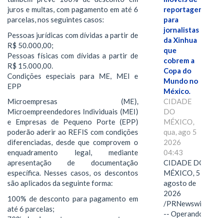
reportagem
juros e multas, com pagamento em até 6
para
parcelas, nos seguintes casos:
jornalistas
Pessoas jurídicas com dívidas a partir de
da Xinhua
R$ 50.000,00;
que
Pessoas físicas com dívidas a partir de
cobrem a
R$ 15.000,00.
Copa do
Condições especiais para ME, MEI e
Mundo no
EPP
México.
CIDADE
Microempresas (ME),
DO
Microempreendedores Individuais (MEI)
MÉXICO,
e Empresas de Pequeno Porte (EPP)
qua, ago 5
poderão aderir ao REFIS com condições
2026
diferenciadas, desde que comprovem o
04:43
enquadramento legal, mediante
CIDADE DO
apresentação de documentação
MÉXICO, 5 de
específica. Nesses casos, os descontos
agosto de
são aplicados da seguinte forma:
2026
100% de desconto para pagamento em
/PRNewswire/
até 6 parcelas;
-- Operando