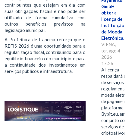
Payments
contribuintes que estejam em dia com
GmbH
suas obrigações fiscais e não pode ser
obter a
utilizado de forma cumulativa com
licença de
outros benefícios previstos na
Instituição
legislação municipal.
de Moeda
Eletrônica.
A Prefeitura de Itapema reforça que o
VIENA,
REFIS 2026 é uma oportunidade para a
ter, ago 4
regularização fiscal, contribuindo para o
2026
equilíbrio financeiro do município e para
17:26
a continuidade dos investimentos em
A licença
serviços públicos e infraestrutura.
respaldará a ofe
de serviços
regulamentados 
moeda eletrônica
de pagamentos 
plataforma
Bybit.eu, em
conjunto com os
serviços de
criptoativos.VIE