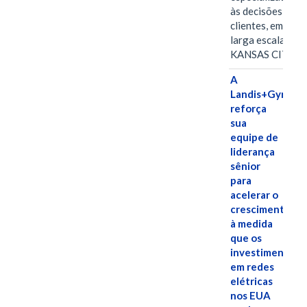
às decisões dos
clientes, em
larga escala
KANSAS CITY,…
A
Landis+Gyr
reforça
sua
equipe de
liderança
sênior
para
acelerar o
crescimento,
à medida
que os
investimentos
em redes
elétricas
nos EUA